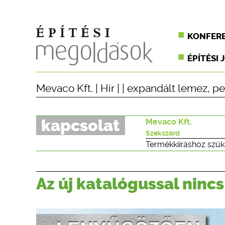
KONFER
ÉPÍTÉSI 
Mevaco Kft.
|
Hír
| |
expandált lemez
,
pe
kapcsolat
Mevaco Kft.
Szekszárd
Termékkiíráshoz szük
Az új katalógussal ninc