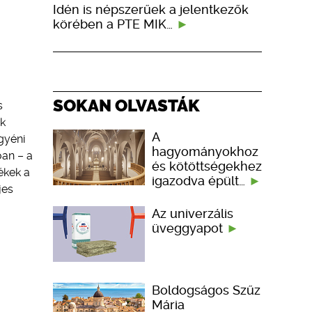
Idén is népszerűek a jelentkezők
körében a PTE MIK…
SOKAN OLVASTÁK
s
ek
A
gyéni
hagyományokhoz
óan – a
és kötöttségekhez
ékek a
igazodva épült…
jes
Az univerzális
üveggyapot
Boldogságos Szűz
Mária