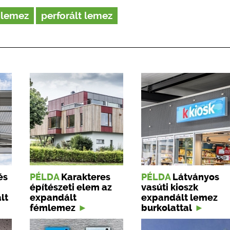
 lemez
perforált lemez
és
PÉLDA
Karakteres
PÉLDA
Látványos
építészeti elem az
vasúti kioszk
lt
expandált
expandált lemez
fémlemez
burkolattal