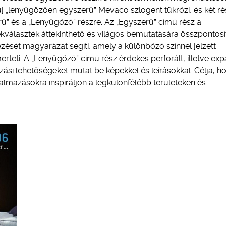
új „lenyűgözően egyszerű” Mevaco szlogent tükrözi, és két ré
rű” és a „Lenyűgöző” részre. Az „Egyszerű” című rész a
kválaszték áttekinthető és világos bemutatására összpontosít
ését magyarázat segíti, amely a különböző színnel jelzett
erteti. A „Lenyűgöző” című rész érdekes perforált, illetve exp
ási lehetőségeket mutat be képekkel és leírásokkal. Célja, h
lkalmazásokra inspiráljon a legkülönfélébb területeken és