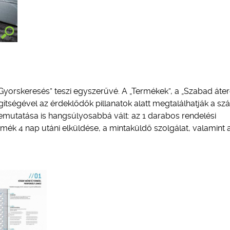
Gyorskeresés” teszi egyszerűvé. A „Termékek”, a „Szabad áte
segítségével az érdeklődők pillanatok alatt megtalálhatják a s
emutatása is hangsúlyosabbá vált: az 1 darabos rendelési
termék 4 nap utáni elküldése, a mintaküldő szolgálat, valamint 