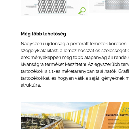
Még több lehetőség
Nagyszerű újdonság a perforált lemezek körében, h
szegélykialakítást, a lemez hosszát és szélességét 
eredményeképpen még több alapanyag áll rendelkez
kívánságra terméket készíttetni. Az egyszerűbb t
tartozékok is 1:1-es méretarányban találhatók. Gra
tartozékokkal, és hogyan válik a saját igényeknek m
struktúra.