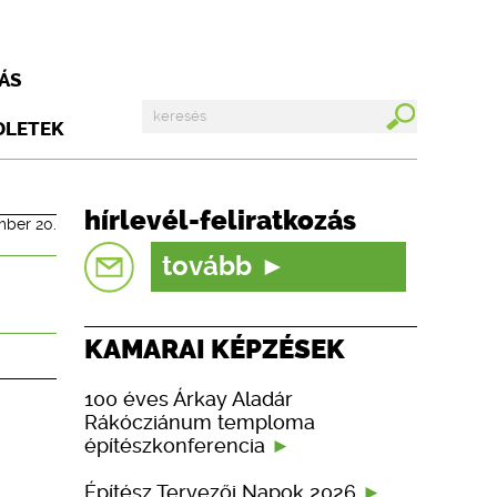
ÁS
DLETEK
hírlevél-feliratkozás
mber 20.
tovább
KAMARAI KÉPZÉSEK
100 éves Árkay Aladár
Rákócziánum temploma
építészkonferencia
Építész Tervezői Napok 2026