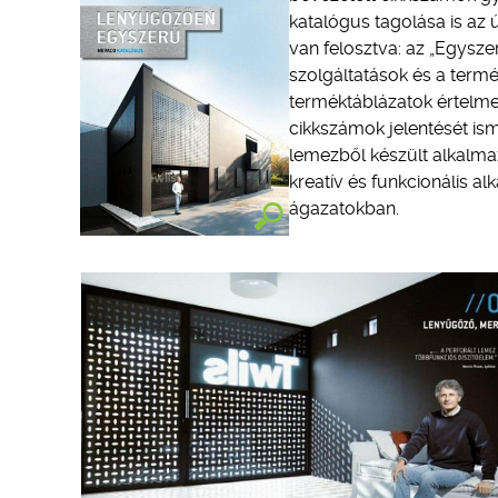
katalógus tagolása is az 
van felosztva: az „Egysze
szolgáltatások és a termé
terméktáblázatok értelmez
cikkszámok jelentését ism
lemezből készült alkalmaz
kreatív és funkcionális a
ágazatokban.