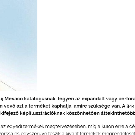
j Mevaco katalógusnak: legyen az expandált vagy perforá
 vevő azt a terméket kaphatja, amire szüksége van. A 344
a kifejező képillusztrációknak köszönhetően áttekinthetőbb
k az egyedi termékek megtervezésében, míg a külön erre a cé
orssá és egyszerűvé teszik a kívánt termékek megrendelését