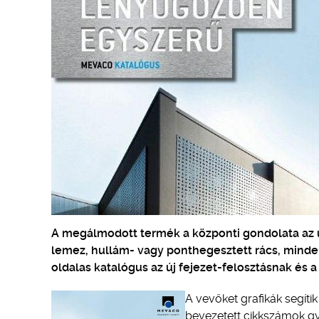
A megálmodott termék a központi gondolata az ú
lemez, hullám- vagy ponthegesztett rács, minden
oldalas katalógus az új fejezet-felosztásnak és 
A vevőket grafikák segíti
bevezetett cikkszámok gy