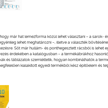
ogy már hat lemezforma közül lehet választani – a sarok- é
egyénileg lehet meghatározni –, illetve a választék bővítésén
ésre. Sőt már hullám- és ponthegesztett rácsból is lehet e
ervezés érdekében a katalógusban – a termékábrákhoz hasonl
fikák és táblázatok szemléltetik, hogyan kombinálhatók a term
egfelelően kialakított egyedi termékből kész építőelem és tel