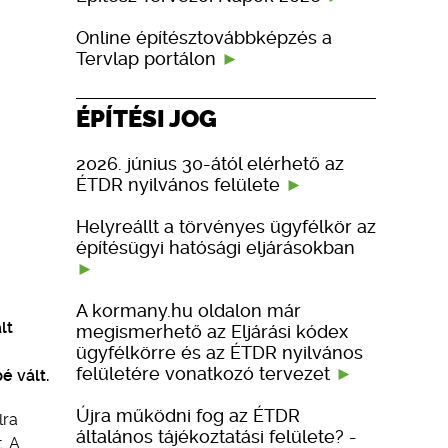
Online építésztovábbképzés a
Tervlap portálon
ÉPÍTÉSI JOG
2026. június 30-ától elérhető az
ÉTDR nyilvános felülete
Helyreállt a törvényes ügyfélkör az
építésügyi hatósági eljárásokban
A kormany.hu oldalon már
lt
megismerhető az Eljárási kódex
ügyfélkörre és az ÉTDR nyilvános
felületére vonatkozó tervezet
é vált.
Újra működni fog az ÉTDR
lra
általános tájékoztatási felülete? -
. A