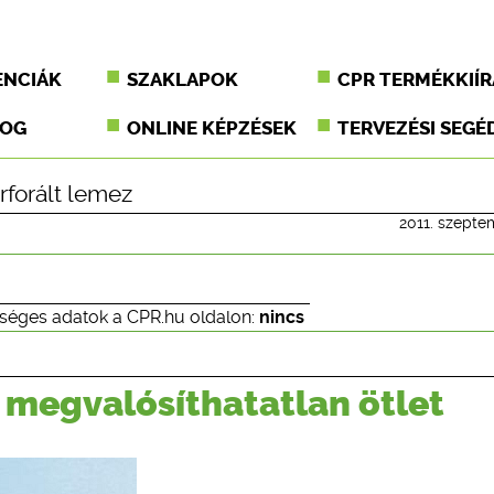
ENCIÁK
SZAKLAPOK
CPR TERMÉKKIÍR
JOG
ONLINE KÉPZÉSEK
TERVEZÉSI SEGÉ
rforált lemez
2011. szepte
séges adatok a CPR.hu oldalon:
nincs
s megvalósíthatatlan ötlet