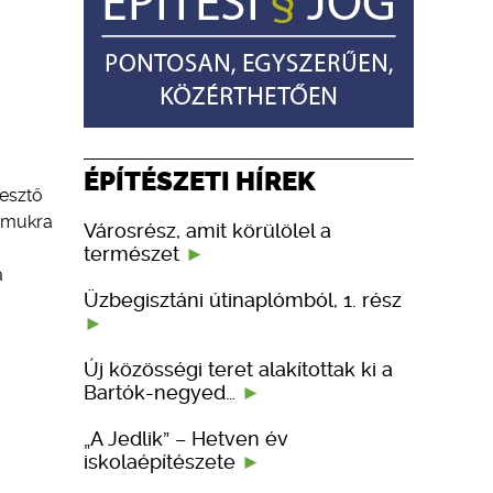
ÉPÍTÉSZETI HÍREK
resztő
zámukra
Városrész, amit körülölel a
természet
a
Üzbegisztáni útinaplómból, 1. rész
Új közösségi teret alakítottak ki a
Bartók-negyed…
„A Jedlik” – Hetven év
iskolaépítészete