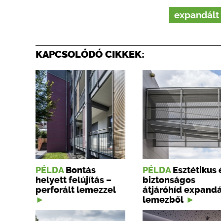
expandált
KAPCSOLÓDÓ CIKKEK:
PÉLDA
Bontás
PÉLDA
Esztétikus 
helyett felújítás –
biztonságos
perforált lemezzel
átjáróhíd expandá
lemezből