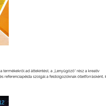
a termékekről ad áttekintést, a „Lenyűgöző” rész a kreatív
referenciapélda szolgál a feldolgozóknak ötletforrásként, il