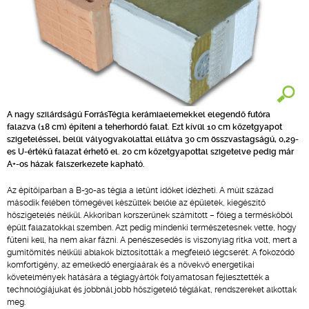
A nagy szilárdságú ForrásTégla kerámiaelemekkel elegendő futóra
falazva (18 cm) építeni a teherhordó falat. Ezt kívül 10 cm kőzetgyapot
szigeteléssel, belül vályogvakolattal ellátva 30 cm összvastagságú, 0,29-
es U-értékű falazat érhető el. 20 cm kőzetgyapottal szigetelve pedig már
A+-os házak falszerkezete kapható.
Az építőiparban a B-30-as tégla a letűnt időket idézheti. A múlt század
második felében tömegével készültek belőle az épületek, kiegészítő
hőszigetelés nélkül. Akkoriban korszerűnek számított – főleg a terméskőből
épült falazatokkal szemben. Azt pedig mindenki természetesnek vette, hogy
fűteni kell, ha nem akar fázni. A penészesedés is viszonylag ritka volt, mert a
gumitömítés nélküli ablakok biztosították a megfelelő légcserét. A fokozódó
komfortigény, az emelkedő energiaárak és a növekvő energetikai
követelmények hatására a téglagyártók folyamatosan fejlesztették a
technológiájukat és jobbnál jobb hőszigetelő téglákat, rendszereket alkottak
meg.