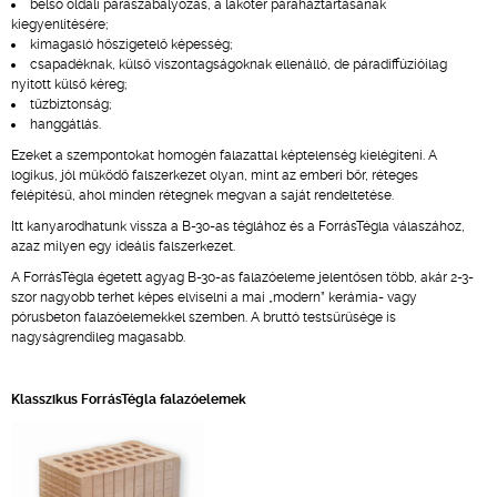
belső oldali páraszabályozás, a lakótér páraháztartásának
kiegyenlítésére;
kimagasló hőszigetelő képesség;
csapadéknak, külső viszontagságoknak ellenálló, de páradiffúzióilag
nyitott külső kéreg;
tűzbiztonság;
hanggátlás.
Ezeket a szempontokat homogén falazattal képtelenség kielégíteni. A
logikus, jól működő falszerkezet olyan, mint az emberi bőr, réteges
felépítésű, ahol minden rétegnek megvan a saját rendeltetése.
Itt kanyarodhatunk vissza a B-30-as téglához és a ForrásTégla válaszához,
azaz milyen egy ideális falszerkezet.
A ForrásTégla égetett agyag B-30-as falazóeleme jelentősen több, akár 2-3-
szor nagyobb terhet képes elviselni a mai „modern” kerámia- vagy
pórusbeton falazóelemekkel szemben. A bruttó testsűrűsége is
nagyságrendileg magasabb.
Klasszikus ForrásTégla falazóelemek