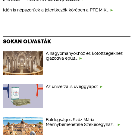
Idén is népszerűek a jelentkezők körében a PTE MIK…
SOKAN OLVASTÁK
A hagyományokhoz és kötöttségekhez
igazodva épült…
Az univerzális üveggyapot
Boldogságos Szűz Mária
Mennybemenetele Székesegyház,…