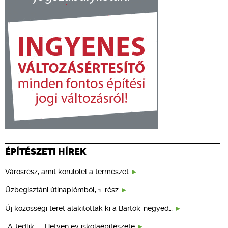
ÉPÍTÉSZETI HÍREK
Városrész, amit körülölel a természet
Üzbegisztáni útinaplómból, 1. rész
Új közösségi teret alakítottak ki a Bartók-negyed…
„A Jedlik” – Hetven év iskolaépítészete