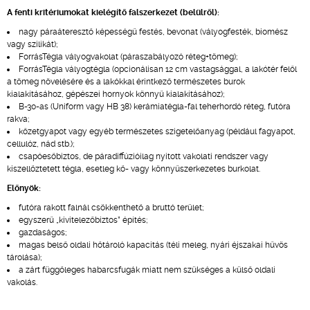
A fenti kritériumokat kielégítő falszerkezet (belülről):
nagy páraáteresztő képességű festés, bevonat (vályogfesték, biomész
vagy szilikát);
ForrásTégla vályogvakolat (páraszabályozó réteg+tömeg);
ForrásTégla vályogtégla (opcionálisan 12 cm vastagsággal, a lakótér felől
a tömeg növelésére és a lakókkal érintkező természetes burok
kialakításához, gépészei hornyok könnyű kialakításához);
B-30-as (Uniform vagy HB 38) kerámiatégla-fal teherhordó réteg, futóra
rakva;
kőzetgyapot vagy egyéb természetes szigetelőanyag (például fagyapot,
cellulóz, nád stb.);
csapóesőbiztos, de páradiffúzióilag nyitott vakolati rendszer vagy
kiszellőztetett tégla, esetleg kő- vagy könnyűszerkezetes burkolat.
Előnyök:
futóra rakott falnál csökkenthető a bruttó terület;
egyszerű „kivitelezőbiztos” építés;
gazdaságos;
magas belső oldali hőtároló kapacitás (téli meleg, nyári éjszakai hűvös
tárolása);
a zárt függőleges habarcsfugák miatt nem szükséges a külső oldali
vakolás.