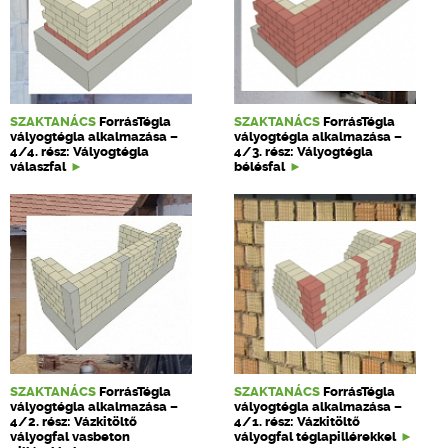
SZAKTANÁCS
ForrásTégla
SZAKTANÁCS
ForrásTégla
vályogtégla alkalmazása –
vályogtégla alkalmazása –
4/4. rész: Vályogtégla
4/3. rész: Vályogtégla
válaszfal
bélésfal
SZAKTANÁCS
ForrásTégla
SZAKTANÁCS
ForrásTégla
vályogtégla alkalmazása –
vályogtégla alkalmazása –
4/2. rész: Vázkitöltő
4/1. rész: Vázkitöltő
vályogfal vasbeton
vályogfal téglapillérekkel