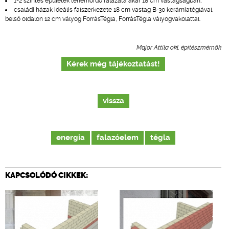
1-2 szintes épületek teherhordó falazata akár 18 cm vastagságban;
családi házak ideális falszerkezete 18 cm vastag B-30 kerámiatéglával,
belső oldalon 12 cm vályog ForrásTégla, ForrásTégla vályogvakolattal.
Major Attila okl. építészmérnök
Kérek még tájékoztatást!
vissza
energia
falazóelem
tégla
KAPCSOLÓDÓ CIKKEK: