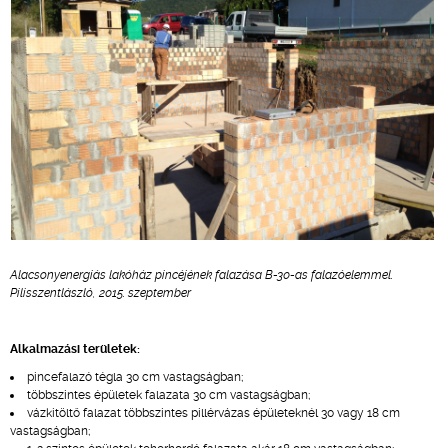
Alacsonyenergiás lakóház pincéjének falazása B-30-as falazóelemmel.
Pilisszentlászló, 2015. szeptember
Alkalmazási területek:
pincefalazó tégla 30 cm vastagságban;
többszintes épületek falazata 30 cm vastagságban;
vázkitöltő falazat többszintes pillérvázas épületeknél 30 vagy 18 cm
vastagságban;