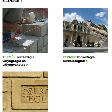
pillérekkel
TERMÉK
ForrásTégla
TERMÉK
ForrásTégla
vályogtégla és
burkolótéglák
vályogvakolat