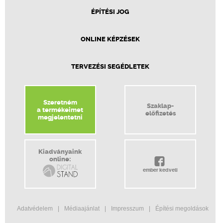
ÉPÍTÉSI JOG
ONLINE KÉPZÉSEK
TERVEZÉSI SEGÉDLETEK
Szeretném
Szaklap-
a termékeimet
előfizetés
megjelentetni
Kiadványaink
online:
ember kedveli
Adatvédelem
Médiaajánlat
Impresszum
Építési megoldások