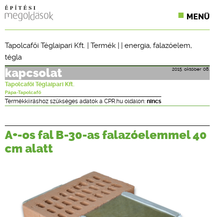
MENÜ
KONFERENCIÁK
Tapolcafői Téglaipari Kft.
|
Termék
| |
energia
,
falazóelem
,
tégla
SZAKLAPOK
2015. október 08.
kapcsolat
CPR TERMÉKKIÍRÁS
Tapolcafői Téglaipari Kft.
Pápa-Tapolcafő
ÉPÍTÉSI JOG
Termékkiíráshoz szükséges adatok a CPR.hu oldalon:
nincs
ONLINE KÉPZÉSEK
A+-os fal B-30-as falazóelemmel 40
TERVEZÉSI SEGÉDLETEK
cm alatt