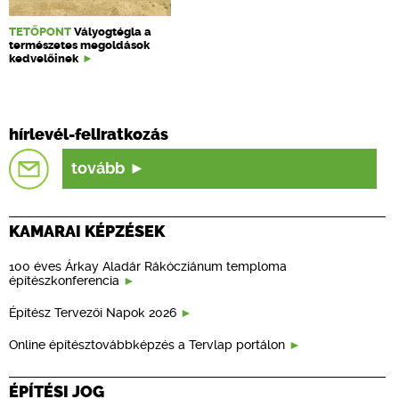
TETŐPONT
Vályogtégla a
természetes megoldások
kedvelőinek
hírlevél-feliratkozás
tovább
KAMARAI KÉPZÉSEK
100 éves Árkay Aladár Rákócziánum temploma
építészkonferencia
Építész Tervezői Napok 2026
Online építésztovábbképzés a Tervlap portálon
ÉPÍTÉSI JOG