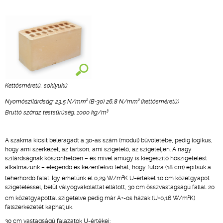
Kettősméretű, soklyukú
2
2
Nyomószilárdság: 23,5 N/mm
(B-30) 26,8 N/mm
(kettősméretű)
3
Bruttó száraz testsűrűség: 1000 kg/m
A szakma kicsit beleragadt a 30-as szám (modul) bűvöletébe, pedig logikus,
hogy ami szerkezet, az tartson, ami szigetelő, az szigeteljen. A nagy
szilárdságnak köszönhetően – és mivel amúgy is kiegészítő hőszigetelést
alkalmazunk – elegendő és kézenfekvő tehát, hogy futóra (18 cm) építsük a
2
teherhordó falat. Így érhetünk el 0,29 W/m
K U-értéket 10 cm kőzetgyapot
szigeteléssel, belül vályogvakolattal ellátott, 30 cm összvastagságú fallal. 20
2
cm kőzetgyapottal szigetelve pedig már A+-os házak (U=0,16 W/m
K)
falszerkezetét kaphatjuk.
30 cm vastagságú falazatok U-értékei: