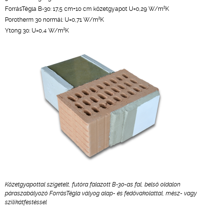
2
ForrásTégla B-30: 17,5 cm+10 cm kőzetgyapot U=0,29 W/m
K
2
Porotherm 30 normál: U=0,71 W/m
K
2
Ytong 30: U=0,4 W/m
K
Kőzetgyapottal szigetelt, futóra falazott B-30-as fal, belső oldalon
páraszabályozó ForrásTégla vályog alap- és fedővakolattal, mész- vagy
szilikátfestéssel