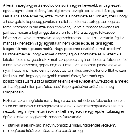
A kerámiatégla-gyártás evolúciója során egyre kevesebb anyag, ezzel
együtt egyre több kikönnyítés: légkamra, levegő, polisztirol, kőzetgyapot
került a falazóelemekbe, ezzel fokozva a hőszigetelést. Törvényszerű, hogy
a hőszigetelő képesség javulása mellett az elemek térfogattömege és
terhelhetősége is drasztikusan csökkent, illetve a tömegcsökkenéssel
párhuzamosan a léghanggátlásuk romlott. Mára az egyre fokozódó
hőtechnikai követelményeket a legmodernebb – tisztán – kerámiatéglák
már csak nehezen vagy egyáltalán nem képesek teljesíteni egyéb,
kiegészítő hőszigetelés nélkül. Nagy probléma továbbá a mai „modern”
falazóelemeknél, hogy – mivel viszonylag jó a hőszigetelésük, ezért – a
lakótér felől is szigetelnek. Emiatt az épületek nyáron „belülről fűtődnek fel”
a bent lévő emberek, gépek hőjétől. Emiatt kell a normál passzívházakat
nyári hűtésre is méretezni a robusztus termikus burok ellenére. Illetve ezért
fordulhat elő, hogy egy nagyobb családi összejövetelnél egy
polisztirolzsalus falazatú házban télen is elviselhetetlenül felszökik a meleg,
amit a légtechnika „partifokozatos” felpörgetésével próbálnak meg
kompenzálni.
Biztosan az a megfelelő irány, hogy a 44-es nútféderes falazóelemekre is
10-20 cm kiegészítő hőszigetelést rakunk? A kérdés megválaszolása előtt
nézzük meg, milyen elvárásoknak kell megfelelnie egy épületfizikailag és
épületszerkezetileg korrekt modern falazatnak:
statikai állékonyság, nagy nyomószilárdság, földrengésvédelem;
megfelelő hőtároló, hőcsillapító belső tömeg;