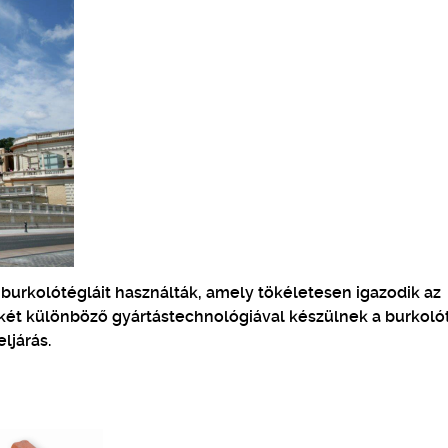
lt burkolótégláit használták, amely tökéletesen igazodik az
n két különböző gyártástechnológiával készülnek a burkoló
ljárás.