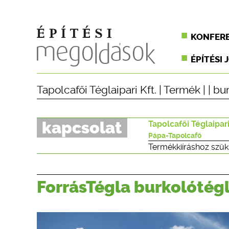
KONFER
ÉPÍTÉSI 
Tapolcafői Téglaipari Kft.
|
Termék
| |
bur
kapcsolat
Tapolcafői Téglaipari
Pápa-Tapolcafő
Termékkiíráshoz szük
ForrásTégla burkolótég