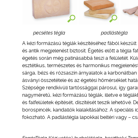
pecsétes tégla padlástégla vág
A kézi formázású téglák készítéséhez fából készült 
és antik megjelenést biztosít. Égetés előtt a tégla
égetés során még patinásabbá teszi a felületét. Kül
esztétikus, természetes és harmonikus megjelenést 
sárga, bézs és rózsaszín árnyalatok a karbonátban
ásványi összetétele és az égetési hőmérséklet hat
Szépsége rendkívüli tartóssággal párosul, így gara
nagyméretű, kézi formázású téglák, illetve e téglá
és falfelületek építését, díszítését teszik lehetővé.
borospincék, kandallók kialakításához. A speciális
fokozható. A padlástégla lapokkal beltéri vagy – cs