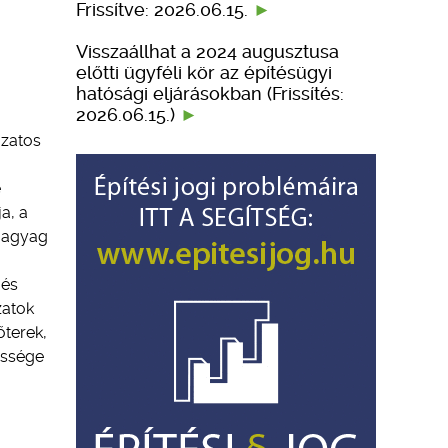
Frissítve: 2026.06.15.
Visszaállhat a 2024 augusztusa
előtti ügyféli kör az építésügyi
hatósági eljárásokban (Frissítés:
2026.06.15.)
ozatos
e
a, a
z agyag
 és
zatok
őterek,
essége