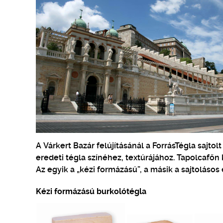
A Várkert Bazár felújításánál a ForrásTégla sajto
eredeti tégla színéhez, textúrájához. Tapolcafő
Az egyik a „kézi formázású”, a másik a sajtolásos e
Kézi formázású burkolótégla