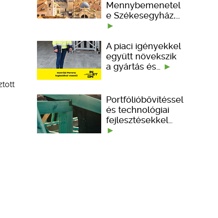
Mennybemenetel
e Székesegyház,…
A piaci igényekkel
együtt növekszik
a gyártás és…
ztott
Portfólióbővítéssel
és technológiai
fejlesztésekkel…