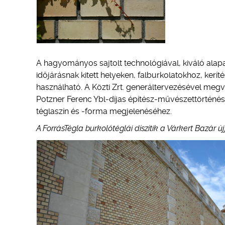
A hagyományos sajtolt technológiával, kiváló ala
időjárásnak kitett helyeken, falburkolatokhoz, kerí
használható. A Közti Zrt. generáltervezésével megval
Potzner Ferenc Ybl-díjas építész-művészettörténész
téglaszín és -forma megjelenéséhez.
A ForrásTégla burkolótéglái díszítik a Várkert Bazár újj