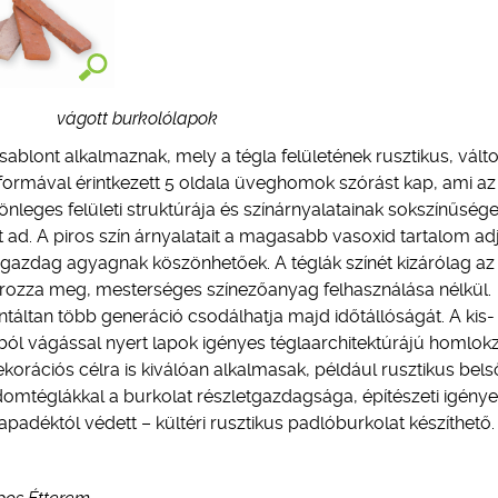
ott burkolólapok
sablont alkalmaznak, mely a tégla felületének rusztikus, vált
 faformával érintkezett 5 oldala üveghomok szórást kap, ami az
önleges felületi struktúrája és színárnyalatainak sokszínűség
ad. A piros szín árnyalatait a magasabb vasoxid tartalom adj
 gazdag agyagnak köszönhetőek. A téglák színét kizárólag a
ározza meg, mesterséges színezőanyag felhasználása nélkül.
ntáltan több generáció csodálhatja majd időtállóságát. A kis-
kból vágással nyert lapok igényes téglaarchitektúrájú homlok
 Dekorációs célra is kiválóan alkalmasak, például rusztikus bels
 idomtéglákkal a burkolat részletgazdagsága, építészeti igény
apadéktól védett – kültéri rusztikus padlóburkolat készíthető.