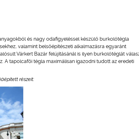
panyagokból és nagy odafigyeléssel készülő burkolótégla
tésekhez, valamint belsőépítészeti alkalmazásra egyaránt
ósult Várkert Bazár felújításánál is ilyen burkolótéglát válas
. A tapolcafői tégla maximálisan igazodni tudott az eredeti
áépített részeit: