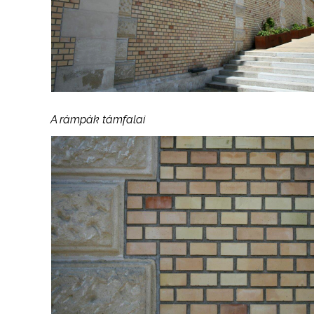
A rámpák támfalai