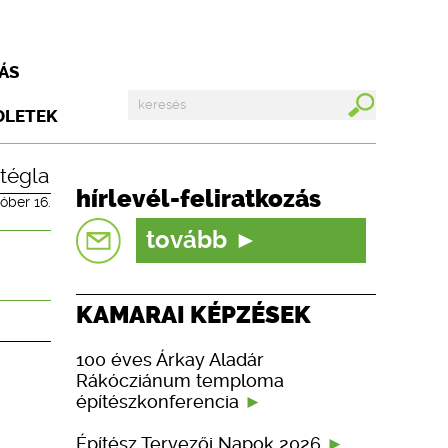
ÁS
DLETEK
tégla
hírlevél-feliratkozás
tóber 16.
tovább
KAMARAI KÉPZÉSEK
100 éves Árkay Aladár
Rákócziánum temploma
építészkonferencia
Építész Tervezői Napok 2026