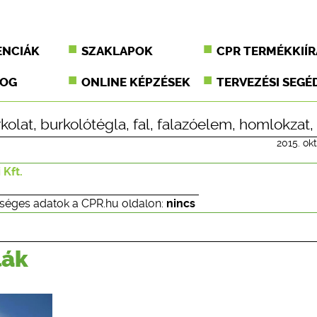
ENCIÁK
SZAKLAPOK
CPR TERMÉKKIÍR
JOG
ONLINE KÉPZÉSEK
TERVEZÉSI SEGÉ
kolat
,
burkolótégla
,
fal
,
falazóelem
,
homlokzat
,
2015. ok
 Kft.
séges adatok a CPR.hu oldalon:
nincs
lák