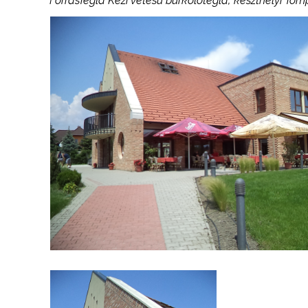
ForrásTégla Kézi vetésű burkolótégla, keszthelyi To