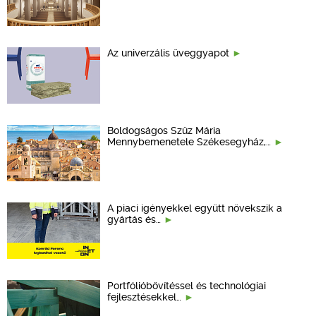
Az univerzális üveggyapot
Boldogságos Szűz Mária
Mennybemenetele Székesegyház,…
A piaci igényekkel együtt növekszik a
gyártás és…
Portfólióbővítéssel és technológiai
fejlesztésekkel…