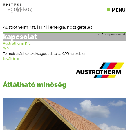
MENÜ
KONFERENCIÁK
Austrotherm Kft.
|
Hír
| |
energia
,
hőszigetelés
SZAKLAPOK
2016. szeptember 26.
kapcsolat
Austrotherm Kft.
CPR TERMÉKKIÍRÁS
Győr
Termékkiíráshoz szükséges adatok a CPR.hu oldalon:
tovább
ÉPÍTÉSI JOG
ONLINE KÉPZÉSEK
Átlátható minőség
TERVEZÉSI SEGÉDLETEK