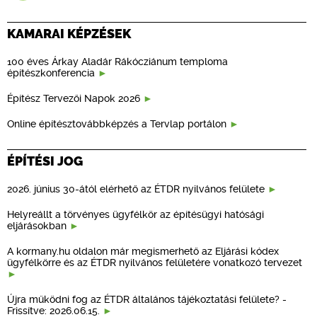
KAMARAI KÉPZÉSEK
100 éves Árkay Aladár Rákócziánum temploma
építészkonferencia
Építész Tervezői Napok 2026
Online építésztovábbképzés a Tervlap portálon
ÉPÍTÉSI JOG
2026. június 30-ától elérhető az ÉTDR nyilvános felülete
Helyreállt a törvényes ügyfélkör az építésügyi hatósági
eljárásokban
A kormany.hu oldalon már megismerhető az Eljárási kódex
ügyfélkörre és az ÉTDR nyilvános felületére vonatkozó tervezet
Újra működni fog az ÉTDR általános tájékoztatási felülete? -
Frissítve: 2026.06.15.