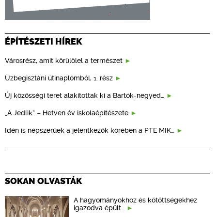
ÉPÍTÉSZETI HÍREK
Városrész, amit körülölel a természet
Üzbegisztáni útinaplómból, 1. rész
Új közösségi teret alakítottak ki a Bartók-negyed…
„A Jedlik” – Hetven év iskolaépítészete
Idén is népszerűek a jelentkezők körében a PTE MIK…
SOKAN OLVASTÁK
A hagyományokhoz és kötöttségekhez
igazodva épült…