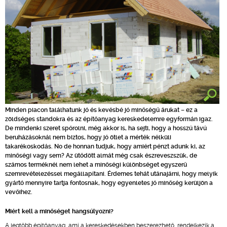
Minden piacon találhatunk jó és kevésbé jó minőségű árukat – ez a
zöldséges standokra és az építőanyag kereskedelemre egyformán igaz.
De mindenki szeret spórolni, még akkor is, ha sejti, hogy a hosszú távú
beruházásoknál nem biztos, hogy jó ötlet a mérték nélküli
takarékoskodás. No de honnan tudjuk, hogy amiért pénzt adunk ki, az
minőségi vagy sem? Az ütődött almát még csak észreveszszük, de
számos terméknél nem lehet a minőségi különbséget egyszerű
szemrevételezéssel megállapítani. Érdemes tehát utánajárni, hogy melyik
gyártó mennyire tartja fontosnak, hogy egyenletes jó minőség kerüljön a
vevőihez.
Miért kell a minőséget hangsúlyozni?
A legtöbb építőanyag, ami a kereskedésekben beszerezhető, rendelkezik a