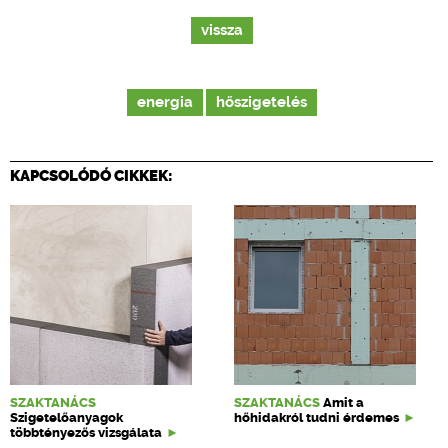
vissza
energia
hőszigetelés
KAPCSOLÓDÓ CIKKEK:
SZAKTANÁCS
SZAKTANÁCS
Amit a
Szigetelőanyagok
hőhidakról tudni érdemes
többtényezős vizsgálata