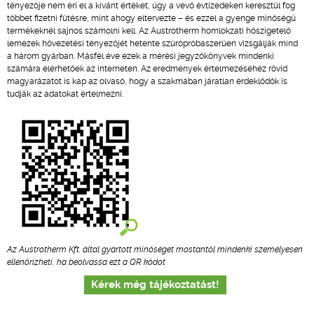
tényezője nem éri el a kívánt értéket, úgy a vevő évtizedeken keresztül fog
többet fizetni fűtésre, mint ahogy eltervezte – és ezzel a gyenge minőségű
termékeknél sajnos számolni kell. Az Austrotherm homlokzati hőszigetelő
lemezek hővezetési tényezőjét hetente szúrópróbaszerűen vizsgálják mind
a három gyárban. Másfél éve ezek a mérési jegyzőkönyvek mindenki
számára elérhetőek az interneten. Az eredmények értelmezéséhez rövid
magyarázatot is kap az olvasó, hogy a szakmában járatlan érdeklődők is
tudják az adatokat értelmezni.
Az Austrotherm Kft. által gyártott minőséget mostantól mindenki személyesen
ellenőrizheti, ha beolvassa ezt a QR kódot
Kérek még tájékoztatást!