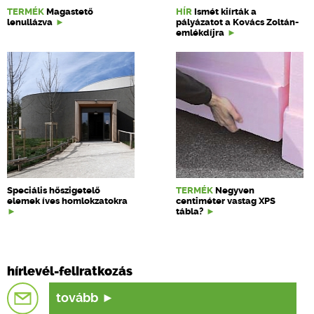
TERMÉK
Magastető
HÍR
Ismét kiírták a
lenullázva
pályázatot a Kovács Zoltán-
emlékdíjra
Speciális hőszigetelő
TERMÉK
Negyven
elemek íves homlokzatokra
centiméter vastag XPS
tábla?
hírlevél-feliratkozás
tovább