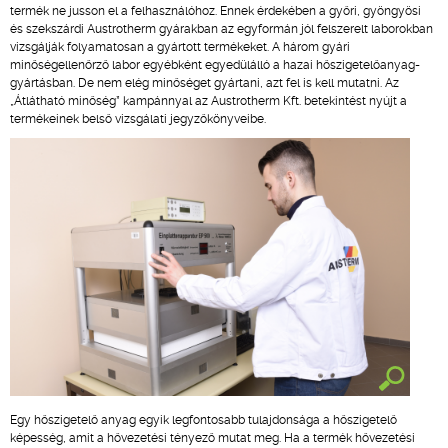
termék ne jusson el a felhasználóhoz. Ennek érdekében a győri, gyöngyösi
és szekszárdi Austrotherm gyárakban az egyformán jól felszerelt laborokban
vizsgálják folyamatosan a gyártott termékeket. A három gyári
minőségellenőrző labor egyébként egyedülálló a hazai hőszigetelőanyag-
gyártásban. De nem elég minőséget gyártani, azt fel is kell mutatni. Az
„Átlátható minőség” kampánnyal az Austrotherm Kft. betekintést nyújt a
termékeinek belső vizsgálati jegyzőkönyveibe.
Egy hőszigetelő anyag egyik legfontosabb tulajdonsága a hőszigetelő
képesség, amit a hővezetési tényező mutat meg. Ha a termék hővezetési