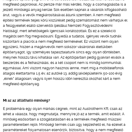
megfelelő papírokkal. Az persze már más kérdés, hogy a csomagolásba is a
jelzett minőségű anyag kerüle. Sok esetben kapnak a vásárlók kifogásolható
árut, vagyis a vevők megkárosításával állunk szemben. A nem megfelelő
építési termékek teljes körű kiszűrését pedig szemlátomást nem várhatjuk el
a felügyeletet ellátó szervektől (például Nemzeti Fogyasztóvédelmi
Hatóság), mert lehetőségeik igencsak korlátozottak. És ez a szelekció
magától sem fog megvalósulni. Egyedül a tudatos, igényes vevők tudnák
kiszorítani a piacról a nem megfelelő termékeket. Ez viszont nem olyan
egyszerű, hiszen a magánvevők nem sokszor vásárolnak életükben
építőanyagot, így személyes tapasztalatunk sincs egy olyan döntésben,
melynek hosszú távú kihatása van. Az építőiparban pedig gyakran elválik a
beszerzés és a felhasználás, és a két csoport nem is mindig kommunikál
egymással. Ami viszont nagyon hasznos lenne, mert míg a mobiltelefonok
átlagos élettartama 1,5 év, az autóké 13, addig lakóépületeink 50-100 évig
„élnek” átlagosan; vagyis ilyen hosszú időn keresztül okozhat kárt a nem
megfelelő építőanyag.
Mi az az átlátható minőség?
E problémára egy olyan márkás cégnek, mint az Austrotherm Kft. csak az
lehet a válasza, hogy megmutatja, mennyire jó az a termék, amit előállít. A
minőség elsősorban a szolgáltatásban és a termékek megfelelő műszaki
paramétereiben rejlik. Minőségi termék csak úgy képzelhető el, ha ezeket a
paramétereket folyamatosan ellenőrzik, biztosítva, hogy a nem megfelelő