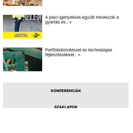
A piaci igényekkel együtt növekszik a
gyártás és…
Portfólióbővítéssel és technológiai
fejlesztésekkel…
KONFERENCIÁK
SZAKLAPOK
CPR TERMÉKKIÍRÁS