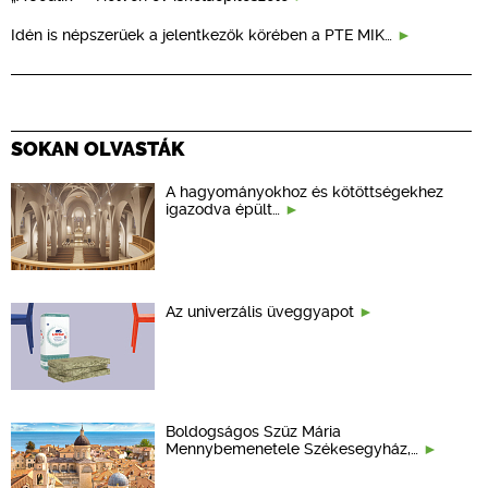
Idén is népszerűek a jelentkezők körében a PTE MIK…
SOKAN OLVASTÁK
A hagyományokhoz és kötöttségekhez
igazodva épült…
Az univerzális üveggyapot
Boldogságos Szűz Mária
Mennybemenetele Székesegyház,…