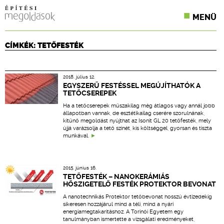
MENÜ
KONFERENCIÁK
CÍMKÉK: TETŐFESTÉK
SZAKLAPOK
2018. július 12.
CPR TERMÉKKIÍRÁS
EGYSZERŰ FESTÉSSEL MEGÚJÍTHATÓK A
TETŐCSEREPEK
ÉPÍTÉSI JOG
Ha a tetőcserepek műszakilag még átlagos vagy annál jobb
állapotban vannak, de esztétikailag cserére szorulnának,
kitűnő megoldást nyújthat az Isonit GL 20 tetőfesték, mely
ONLINE KÉPZÉSEK
újjá varázsolja a tető színét, kis költséggel, gyorsan és tiszta
munkával.
TERVEZÉSI SEGÉDLETEK
2015. június 16.
TETŐFESTÉK – NANOKERÁMIÁS
HŐSZIGETELŐ FESTÉK PROTEKTOR BEVONAT
A nanotechnikás Protektor tetőbevonat hosszú évtizedekig
sikeresen hozzájárul mind a téli, mind a nyári
energiamegtakarításhoz. A Torinói Egyetem egy
tanulmányban ismertette a vizsgálati eredményeket,