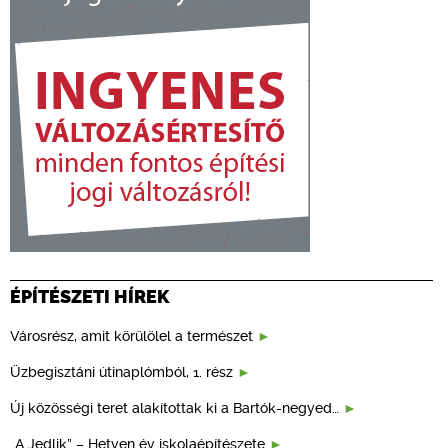
ÉPÍTÉSZETI HÍREK
Városrész, amit körülölel a természet
Üzbegisztáni útinaplómból, 1. rész
Új közösségi teret alakítottak ki a Bartók-negyed…
„A Jedlik” – Hetven év iskolaépítészete