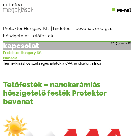
MENÜ
KONFERENCIÁK
Protektor Hungary Kft.
|
hirdetés
| |
bevonat
,
energia
,
hőszigetelés
,
tetőfesték
SZAKLAPOK
2015. június 16.
kapcsolat
CPR TERMÉKKIÍRÁS
Protektor Hungary Kft.
Budapest
ÉPÍTÉSI JOG
Termékkiíráshoz szükséges adatok a CPR.hu oldalon:
nincs
ONLINE KÉPZÉSEK
Tetőfesték – nanokerámiás
TERVEZÉSI SEGÉDLETEK
hőszigetelő festék Protektor
bevonat