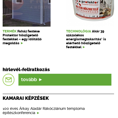
TERMÉK
Faház festése
TECHNOLÓGIA
Akár 39
Protektor hőszigetelő
százalékos
festékkel – egy időtálló
energiamegtakarítás* is
megoldás
elérhető hőszigetelő
festékkel
hírlevél-feliratkozás
tovább
KAMARAI KÉPZÉSEK
100 éves Árkay Aladár Rákócziánum temploma
építészkonferencia