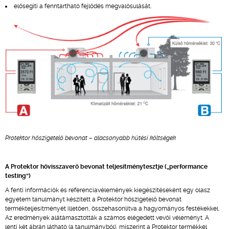
elősegíti a fenntartható fejlődés megvalósulását.
Protektor hőszigetelő bevonat – alacsonyabb hűtési költségek
A Protektor hővisszaverő bevonat teljesítménytesztje („performance
testing”)
A fenti információk és referenciavélemények kiegészítéseként egy olasz
egyetem tanulmányt készített a Protektor hőszigetelő bevonat
termékteljesítményét illetően, összehasonlítva a hagyományos festékekkel.
Az eredmények alátámasztották a számos elégedett vevői véleményt. A
lenti két ábrán látható (a tanulmányból), miszerint a Protektor termékkel