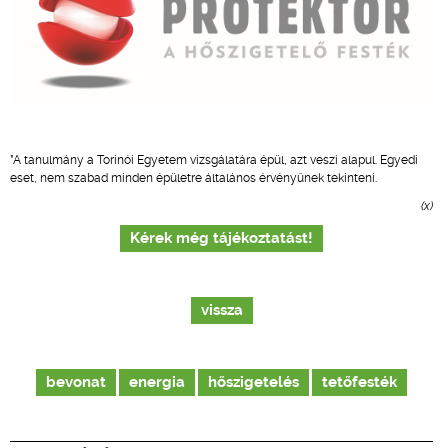
*A tanulmány a Torinói Egyetem vizsgálatára épül, azt veszi alapul. Egyedi
eset, nem szabad minden épületre általános érvényűnek tekinteni.
(x)
Kérek még tájékoztatást!
vissza
bevonat
energia
hőszigetelés
tetőfesték