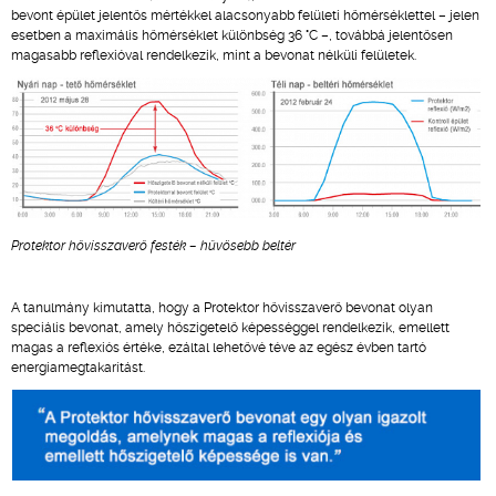
bevont épület jelentős mértékkel alacsonyabb felületi hőmérséklettel – jelen
esetben a maximális hőmérséklet különbség 36 °C –, továbbá jelentősen
magasabb reflexióval rendelkezik, mint a bevonat nélküli felületek.
Protektor hővisszaverő festék – hűvösebb beltér
A tanulmány kimutatta, hogy a Protektor hővisszaverő bevonat olyan
speciális bevonat, amely hőszigetelő képességgel rendelkezik, emellett
magas a reflexiós értéke, ezáltal lehetővé téve az egész évben tartó
energiamegtakarítást.