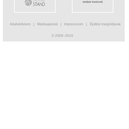
ember kedveli
Adatvédelem
Médiaajánlat
Impresszum
Építési megoldások
© 2009–2016