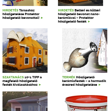
HIRDETÉS
Társasház
HIRDETÉS
Beltéri és kültéri
hőszigetelése Protektor
hőszigetelő bevonat nano-
hőszigetelő bevonattal!
kerámiával – Protektor
hőszigetelő festék
SZAKTANÁCS
10+1 TIPP a
TERMÉK
Hőszigetelő
megfelelő hőszigetelő
kerámiafesték – a harmadik
festék kiválasztásához
évezred hőszigetelése