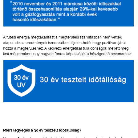
A fűtési energia megtakarítást a megtérülési számításban nem vették
alapul, de az eredmények ismeretében kijelenthető, hogy pozitívan járul
hozzá a megtérüléshez. A kedvező energetikai tulajdonságok mellett meg
kell még említeni egy nagyon fontos képességét a hőszigetelő bevonatnak:
Miért légyeges a 30 év tesztelt időtállóság?