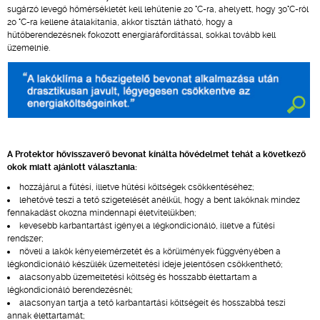
sugárzó levegő hőmérsékletét kell lehűtenie 20 °C-ra, ahelyett, hogy 30°C-ról
20 °C-ra kellene átalakítania, akkor tisztán látható, hogy a
hűtőberendezésnek fokozott energiaráfordítással, sokkal tovább kell
üzemelnie.
A Protektor hővisszaverő bevonat kínálta hővédelmet tehát a következő
okok miatt ajánlott választania:
hozzájárul a fűtési, illetve hűtési költségek csökkentéséhez;
lehetővé teszi a tető szigetelését anélkül, hogy a bent lakóknak mindez
fennakadást okozna mindennapi életvitelükben;
kevesebb karbantartást igényel a légkondicionáló, illetve a fűtési
rendszer;
növeli a lakók kényelemérzetét és a körülmények függvényében a
légkondicionáló készülék üzemeltetési ideje jelentősen csökkenthető;
alacsonyabb üzemeltetési költség és hosszabb élettartam a
légkondicionáló berendezésnél;
alacsonyan tartja a tető karbantartási költségeit és hosszabbá teszi
annak élettartamát;