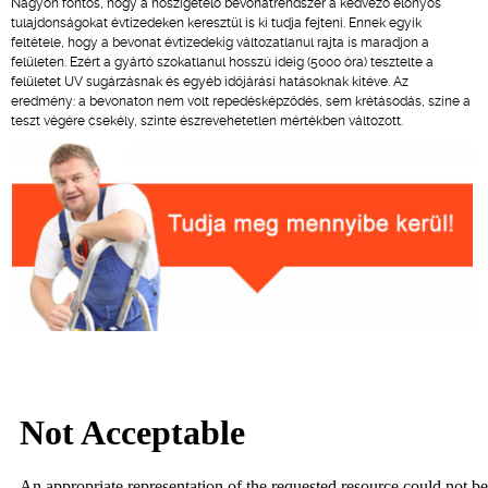
Nagyon fontos, hogy a hőszigetelő bevonatrendszer a kedvező előnyös
tulajdonságokat évtizedeken keresztül is ki tudja fejteni. Ennek egyik
feltétele, hogy a bevonat évtizedekig változatlanul rajta is maradjon a
felületen. Ezért a gyártó szokatlanul hosszú ideig (5000 óra) tesztelte a
felületet UV sugárzásnak és egyéb időjárási hatásoknak kitéve. Az
eredmény: a bevonaton nem volt repedésképződés, sem krétásodás, színe a
teszt végére csekély, szinte észrevehetetlen mértékben változott.