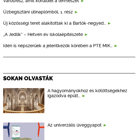
Városrész, amit körülölel a természet
Üzbegisztáni útinaplómból, 1. rész
Új közösségi teret alakítottak ki a Bartók-negyed…
„A Jedlik” – Hetven év iskolaépítészete
Idén is népszerűek a jelentkezők körében a PTE MIK…
SOKAN OLVASTÁK
A hagyományokhoz és kötöttségekhez
igazodva épült…
Az univerzális üveggyapot