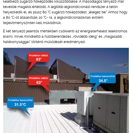
keletkező sugárzó hőképződés kiküszöbölése. A másodlagos tényező már
kevésbé magától értetődő. A legtöbb légkondicionáló rendszer a tetőn
helyezkedik el, és plusz 80 °C sugárzó hőképződést „lélegez be”. Ahhoz hogy
a 80 °C-ot átalakítsák 20 °C- ra, a légkondicionálóknak extrém
teljesítményszinten kell működniük.
E két tényező jelentős mértékben csökkenti az energiaterhelést (elektromos
áram), mivel mindkettő a hűtőberendezés „rövidebb ideig” és „magasabb
hatékonysággal” történő működését eredményezi.