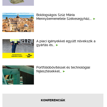
Boldogságos Szűz Mária
Mennybemenetele Székesegyház,…
A piaci igényekkel együtt növekszik a
gyártás és…
Portfólióbővítéssel és technológiai
fejlesztésekkel…
KONFERENCIÁK