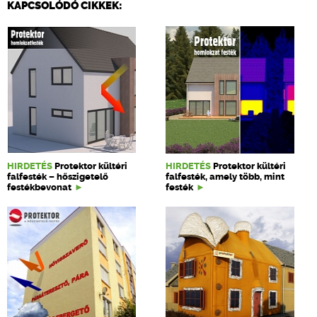
KAPCSOLÓDÓ CIKKEK:
HIRDETÉS
Protektor kültéri
HIRDETÉS
Protektor kültéri
falfesték – hőszigetelő
falfesték, amely több, mint
festékbevonat
festék