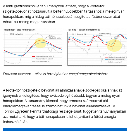
A lenti grafikonokból (a tanulmányból) látható, hogy a Protektor
szigetelőbevonat hozzájárult a beltér hűvösebben tartásához a meleg nyári
hónapokban, míg a hideg téli hónapok során segített a fűtőrendszer által
előállított meleg megtartásában.
Protektor bevonat – télen is hozzájárul az energiamegtakarításhoz
A Protektor hőszigetelő bevonat alkalmazásának elsődleges oka annak az
igénynek a kielégítése, hogy évtizedekig hűvösebb legyen a meleg nyári
hónapokban. A tanulmány kiemeli, hogy emellett számottevő téli
energiamegtakarítással is számolhatunk a bevonat alkalmazásával. A
Torinói Egyetem Fenntarthatósági részlege saját, független tanulmányaiban
azt mutatta ki, hogy a téli hónapokban is lehet javítani a fűtési energia
felhasználásán.