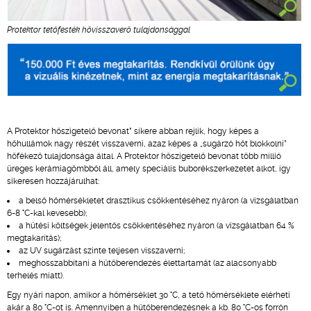
Protektor tetőfesték hővisszaverő tulajdonsággal
A Protektor hőszigetelő bevonat* sikere abban rejlik, hogy képes a
hőhullámok nagy részét visszaverni, azaz képes a „sugárzó hőt blokkolni”
hőfékező tulajdonsága által. A Protektor hőszigetelő bevonat több millió
üreges kerámiagömbből áll, amely speciális buborékszerkezetet alkot, így
sikeresen hozzájárulhat:
a belső hőmérsékletet drasztikus csökkentéséhez nyáron (a vizsgálatban
6-8 °C-kal kevesebb);
a hűtési költségek jelentős csökkentéséhez nyáron (a vizsgálatban 64 %
megtakarítás);
az UV sugárzást szinte teljesen visszaverni;
meghosszabbítani a hűtőberendezés élettartamát (az alacsonyabb
terhelés miatt).
Egy nyári napon, amikor a hőmérséklet 30 °C, a tető hőmérséklete elérheti
akár a 80 °C-ot is. Amennyiben a hűtőberendezésnek a kb. 80 °C-os forrón