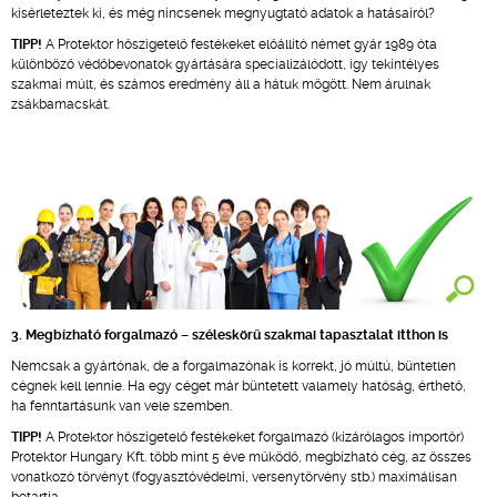
kísérleteztek ki, és még nincsenek megnyugtató adatok a hatásairól?
TIPP!
A Protektor hőszigetelő festékeket előállító német gyár 1989 óta
különböző védőbevonatok gyártására specializálódott, így tekintélyes
szakmai múlt, és számos eredmény áll a hátuk mögött. Nem árulnak
zsákbamacskát.
3. Megbízható forgalmazó – széleskörű szakmai tapasztalat itthon is
Nemcsak a gyártónak, de a forgalmazónak is korrekt, jó múltú, büntetlen
cégnek kell lennie. Ha egy céget már büntetett valamely hatóság, érthető,
ha fenntartásunk van vele szemben.
TIPP!
A Protektor hőszigetelő festékeket forgalmazó (kizárólagos importőr)
Protektor Hungary Kft. több mint 5 éve működő, megbízható cég, az összes
vonatkozó törvényt (fogyasztóvédelmi, versenytörvény stb.) maximálisan