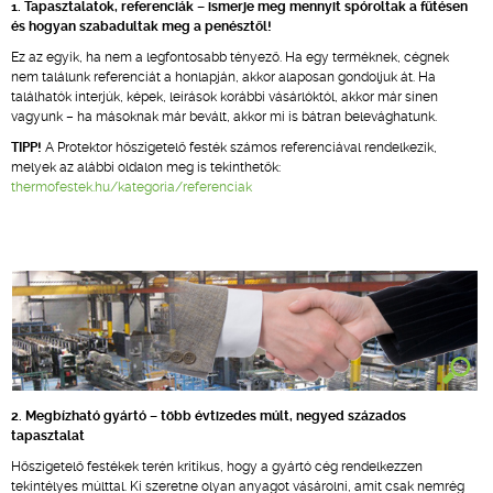
1. Tapasztalatok, referenciák – ismerje meg mennyit spóroltak a fűtésen
és hogyan szabadultak meg a penésztől!
Ez az egyik, ha nem a legfontosabb tényező. Ha egy terméknek, cégnek
nem találunk referenciát a honlapján, akkor alaposan gondoljuk át. Ha
találhatók interjúk, képek, leírások korábbi vásárlóktól, akkor már sínen
vagyunk – ha másoknak már bevált, akkor mi is bátran belevághatunk.
TIPP!
A Protektor hőszigetelő festék számos referenciával rendelkezik,
melyek az alábbi oldalon meg is tekinthetők:
thermofestek.hu/kategoria/referenciak
2. Megbízható gyártó – több évtizedes múlt, negyed százados
tapasztalat
Hőszigetelő festékek terén kritikus, hogy a gyártó cég rendelkezzen
tekintélyes múlttal. Ki szeretne olyan anyagot vásárolni, amit csak nemrég