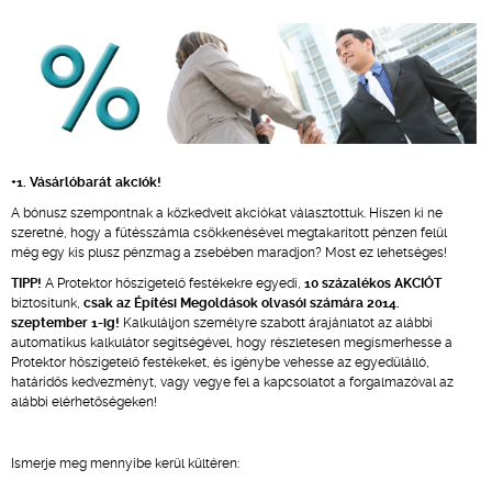
+1. Vásárlóbarát akciók!
A bónusz szempontnak a közkedvelt akciókat választottuk. Hiszen ki ne
szeretné, hogy a fűtésszámla csökkenésével megtakarított pénzen felül
még egy kis plusz pénzmag a zsebében maradjon? Most ez lehetséges!
TIPP!
A Protektor hőszigetelő festékekre egyedi,
10 százalékos AKCIÓT
biztosítunk,
csak az Építési Megoldások olvasói számára 2014.
szeptember 1-ig!
Kalkuláljon személyre szabott árajánlatot az alábbi
automatikus kalkulátor segítségével, hogy részletesen megismerhesse a
Protektor hőszigetelő festékeket, és igénybe vehesse az egyedülálló,
határidős kedvezményt, vagy vegye fel a kapcsolatot a forgalmazóval az
alábbi elérhetőségeken!
Ismerje meg mennyibe kerül kültéren: