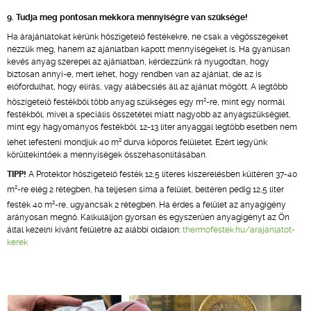
9. Tudja meg pontosan mekkora mennyiségre van szüksége!
Ha árajánlatokat kérünk hőszigetelő festékekre, ne csak a végösszegeket
nézzük meg, hanem az ajánlatban kapott mennyiségeket is. Ha gyanúsan
kevés anyag szerepel az ajánlatban, kérdezzünk rá nyugodtan, hogy
biztosan annyi-e, mert lehet, hogy rendben van az ajánlat, de az is
előfordulhat, hogy elírás, vagy alábecslés áll az ajánlat mögött. A legtöbb
2
hőszigetelő festékből több anyag szükséges egy m
-re, mint egy normál
festékből, mivel a speciális összetétel miatt nagyobb az anyagszükséglet,
mint egy hagyományos festékből. 12-13 liter anyaggal legtöbb esetben nem
2
lehet lefesteni mondjuk 40 m
durva kőporos felületet. Ezért legyünk
körültekintőek a mennyiségek összehasonlításában.
TIPP!
A Protektor hőszigetelő festék 12,5 literes kiszerelésben kültéren 37-40
2
m
-re elég 2 rétegben, ha teljesen sima a felület, beltéren pedig 12,5 liter
2
festék 40 m
-re, ugyancsak 2 rétegben. Ha érdes a felület az anyagigény
arányosan megnő. Kalkuláljon gyorsan és egyszerűen anyagigényt az Ön
által kezelni kívánt felületre az alábbi oldalon:
thermofestek.hu/arajanlatot-
kerek