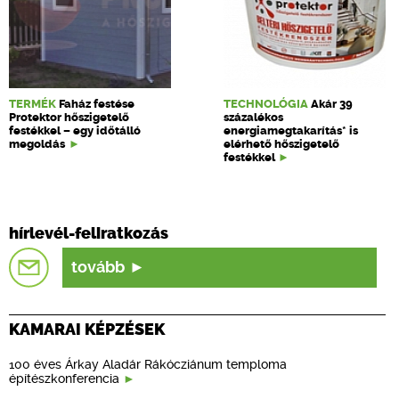
TERMÉK
Faház festése
TECHNOLÓGIA
Akár 39
Protektor hőszigetelő
százalékos
festékkel – egy időtálló
energiamegtakarítás* is
megoldás
elérhető hőszigetelő
festékkel
hírlevél-feliratkozás
tovább
KAMARAI KÉPZÉSEK
100 éves Árkay Aladár Rákócziánum temploma
építészkonferencia