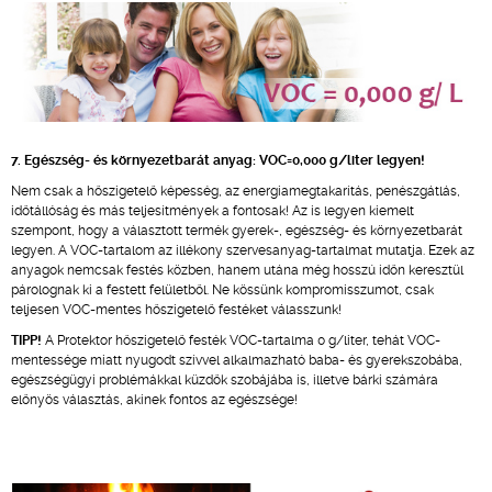
7. Egészség- és környezetbarát anyag: VOC=0,000 g/liter legyen!
Nem csak a hőszigetelő képesség, az energiamegtakarítás, penészgátlás,
időtállóság és más teljesítmények a fontosak! Az is legyen kiemelt
szempont, hogy a választott termék gyerek-, egészség- és környezetbarát
legyen. A VOC-tartalom az illékony szervesanyag-tartalmat mutatja. Ezek az
anyagok nemcsak festés közben, hanem utána még hosszú időn keresztül
párolognak ki a festett felületből. Ne kössünk kompromisszumot, csak
teljesen VOC-mentes hőszigetelő festéket válasszunk!
TIPP!
A Protektor hőszigetelő festék VOC-tartalma 0 g/liter, tehát VOC-
mentessége miatt nyugodt szívvel alkalmazható baba- és gyerekszobába,
egészségügyi problémákkal küzdők szobájába is, illetve bárki számára
előnyös választás, akinek fontos az egészsége!