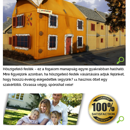
Hőszigetelő festék – ez a fogalom manapság egyre gyakrabban hallható.
Mire figyeljünk azonban, ha hőszigetelő festék vásárlására adjuk fejünket,
hogy hosszú évekig elégedettek legyünk? 11 hasznos ötlet egy
szakértőtől. Olvassa végig, spórolhat vele!