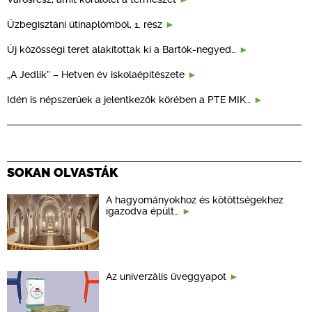
Üzbegisztáni útinaplómból, 1. rész
Új közösségi teret alakítottak ki a Bartók-negyed…
„A Jedlik” – Hetven év iskolaépítészete
Idén is népszerűek a jelentkezők körében a PTE MIK…
SOKAN OLVASTÁK
A hagyományokhoz és kötöttségekhez
igazodva épült…
Az univerzális üveggyapot