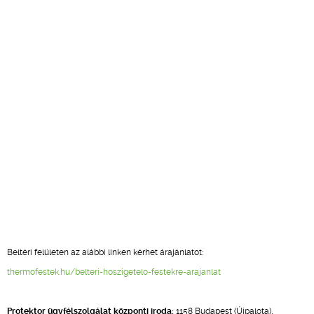
Beltéri felületen az alábbi linken kérhet árajánlatot:
thermofestek.hu/belteri-hoszigetelo-festekre-arajanlat
Protektor ügyfélszolgálat központi iroda:
1158 Budapest (Újpalota),