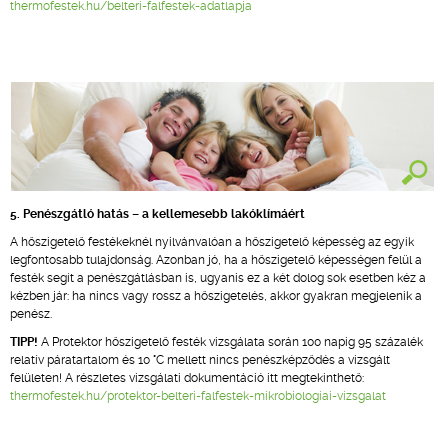
thermofestek.hu/belteri-falfestek-adatlapja
5. Penészgátló hatás – a kellemesebb lakóklímáért
A hőszigetelő festékeknél nyilvánvalóan a hőszigetelő képesség az egyik
legfontosabb tulajdonság. Azonban jó, ha a hőszigetelő képességen felül a
festék segít a penészgátlásban is, ugyanis ez a két dolog sok esetben kéz a
kézben jár: ha nincs vagy rossz a hőszigetelés, akkor gyakran megjelenik a
penész.
TIPP!
A Protektor hőszigetelő festék vizsgálata során 100 napig 95 százalék
relatív páratartalom és 10 °C mellett nincs penészképződés a vizsgált
felületen! A részletes vizsgálati dokumentáció itt megtekinthető:
thermofestek.hu/protektor-belteri-falfestek-mikrobiologiai-vizsgalat