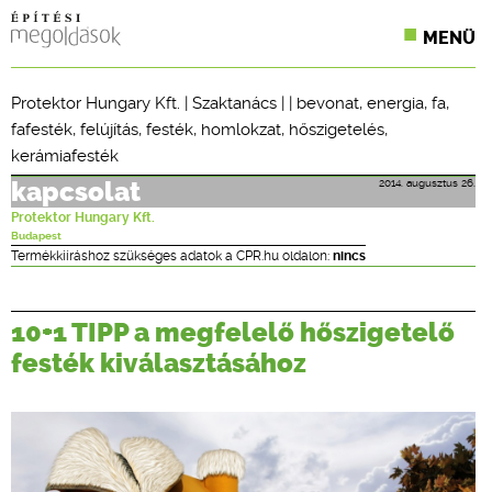
MENÜ
KONFERENCIÁK
Protektor Hungary Kft.
|
Szaktanács
| |
bevonat
,
energia
,
fa
,
fafesték
,
felújítás
,
festék
,
homlokzat
,
hőszigetelés
,
SZAKLAPOK
kerámiafesték
CPR TERMÉKKIÍRÁS
2014. augusztus 26.
kapcsolat
Protektor Hungary Kft.
ÉPÍTÉSI JOG
Budapest
Termékkiíráshoz szükséges adatok a CPR.hu oldalon:
nincs
ONLINE KÉPZÉSEK
TERVEZÉSI SEGÉDLETEK
10+1 TIPP a megfelelő hőszigetelő
festék kiválasztásához