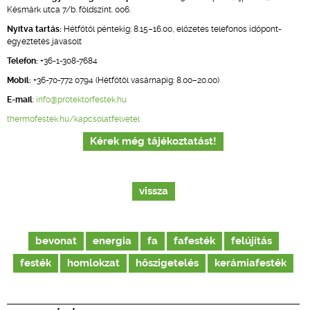
Késmárk utca 7/b. földszint. 006.
Nyitva tartás:
Hétfőtől péntekig: 8.15–16.00, előzetes telefonos időpont-
egyeztetés javasolt
Telefon:
+36
-
1-308-7684
Mobil:
+36-70-772 0794 (Hétfőtől vasárnapig: 8.00–20.00)
E-mail
:
info@protektorfestek.hu
thermofestek.hu/kapcsolatfelvetel
Kérek még tájékoztatást!
vissza
bevonat
energia
fa
fafesték
felújítás
festék
homlokzat
hőszigetelés
kerámiafesték