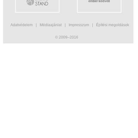
ember kedveli
Adatvédelem
Médiaajánlat
Impresszum
Építési megoldások
© 2009–2016