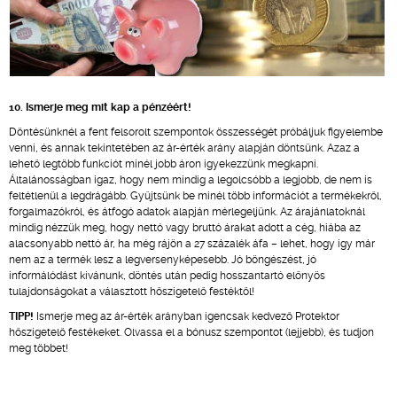
10. Ismerje meg mit kap a pénzéért!
Döntésünknél a fent felsorolt szempontok összességét próbáljuk figyelembe
venni, és annak tekintetében az ár-érték arány alapján döntsünk. Azaz a
lehető legtöbb funkciót minél jobb áron igyekezzünk megkapni.
Általánosságban igaz, hogy nem mindig a legolcsóbb a legjobb, de nem is
feltétlenül a legdrágább. Gyűjtsünk be minél több információt a termékekről,
forgalmazókról, és átfogó adatok alapján mérlegeljünk. Az árajánlatoknál
mindig nézzük meg, hogy nettó vagy bruttó árakat adott a cég, hiába az
alacsonyabb nettó ár, ha még rájön a 27 százalék áfa – lehet, hogy így már
nem az a termék lesz a legversenyképesebb. Jó böngészést, jó
informálódást kívánunk, döntés után pedig hosszantartó előnyös
tulajdonságokat a választott hőszigetelő festéktől!
TIPP!
Ismerje meg az ár-érték arányban igencsak kedvező Protektor
hőszigetelő festékeket. Olvassa el a bónusz szempontot (lejjebb), és tudjon
meg többet!