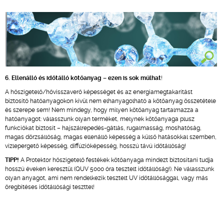
6. Ellenálló és időtálló kötőanyag –
ezen is sok múlhat
!
A hőszigetelő/hővisszaverő képességet és az energiamegtakarítást
biztosító hatóanyagokon kívül nem elhanyagolható a kötőanyag összetétele
és szerepe sem! Nem mindegy, hogy milyen kötőanyag tartalmazza a
hatóanyagot: válasszunk olyan terméket, melynek kötőanyaga plusz
funkciókat biztosít – hajszálrepedés-gátlás, rugalmasság, moshatóság,
magas dörzsállóság, magas ellenálló képesség a külső hatásokkal szemben,
vízlepergető képesség, diffúzióképesség, hosszú távú időtállóság!
TIPP!
A Protektor hőszigetelő festékek kötőanyaga mindezt biztosítani tudja
hosszú éveken keresztül (QUV 5000 óra tesztelt időtállóság!). Ne válasszunk
olyan anyagot, ami nem rendelkezik tesztelt UV időtállósággal, vagy más
öregbítéses időtállósági teszttel!