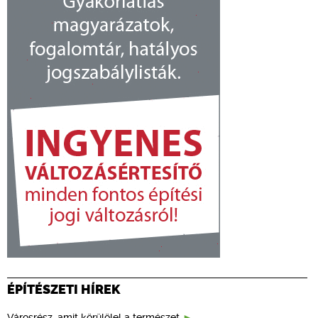
ÉPÍTÉSZETI HÍREK
Városrész, amit körülölel a természet