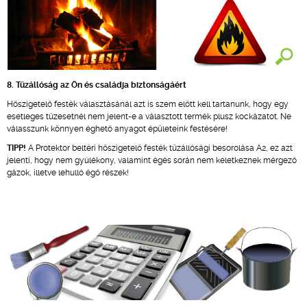
8. Tűzállóság az Ön és családja biztonságáért
Hőszigetelő festék választásánál azt is szem előtt kell tartanunk, hogy egy
esetleges tűzesetnél nem jelent-e a választott termék plusz kockázatot. Ne
válasszunk könnyen éghető anyagot épületeink festésére!
TIPP!
A Protektor beltéri hőszigetelő festék tűzállósági besorolása A2, ez azt
jelenti, hogy nem gyúlékony, valamint égés során nem keletkeznek mérgező
gázok, illetve lehulló égő részek!