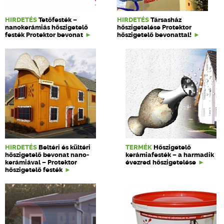
HIRDETÉS
Tetőfesték –
HIRDETÉS
Társasház
nanokerámiás hőszigetelő
hőszigetelése Protektor
festék Protektor bevonat
hőszigetelő bevonattal!
HIRDETÉS
Beltéri és kültéri
TERMÉK
Hőszigetelő
hőszigetelő bevonat nano-
kerámiafesték – a harmadik
kerámiával – Protektor
évezred hőszigetelése
hőszigetelő festék