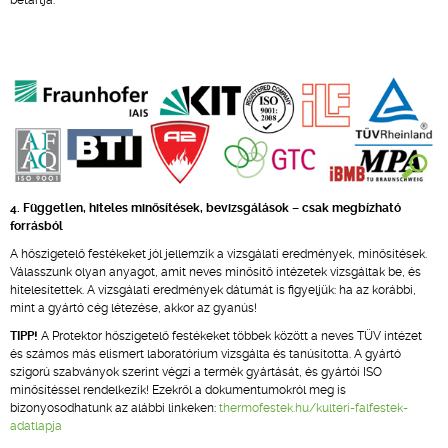
betartja.
4. Független, hiteles minősítések, bevizsgálások – csak megbízható
forrásból
A hőszigetelő festékeket jól jellemzik a vizsgálati eredmények, minősítések.
Válasszunk olyan anyagot, amit neves minősítő intézetek vizsgáltak be, és
hitelesítettek. A vizsgálati eredmények dátumát is figyeljük: ha az korábbi,
mint a gyártó cég létezése, akkor az gyanús!
TIPP!
A Protektor hőszigetelő festékeket többek között a neves TÜV intézet
és számos más elismert laboratórium vizsgálta és tanúsította. A gyártó
szigorú szabványok szerint végzi a termék gyártását, és gyártói ISO
minősítéssel rendelkezik! Ezekről a dokumentumokról meg is
bizonyosodhatunk az alábbi linkeken:
thermofestek.hu/kulteri-falfestek-
adatlapja