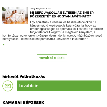
2013. augusztus 07.
MI BEFOLYÁSOLJA BELTÉREN AZ EMBER
KÖZÉRZETÉT ÉS HOGYAN JAVÍTHATÓ?
Egy épületnek a védelmi és használati célokon túl
kényelmet, jó közérzetet is kell nyújtania, hogy az
ember egészséges és optimális lelki és testi állapotban
tudja feladatait végezni. A megfelelő kényelem, a
komfortérzet egyénenként változó, de mindenkinél több különböző tényező
befolyásolja. De mit is jelent pontosan a kényelem a lakótérben?
további cikkek
hírlevél-feliratkozás
tovább
KAMARAI KÉPZÉSEK