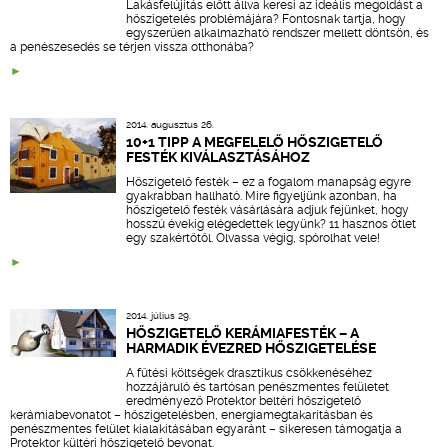
Lakásfelújítás előtt állva keresi az ideális megoldást a
hőszigetelés problémájára? Fontosnak tartja, hogy
egyszerűen alkalmazható rendszer mellett döntsön, és
a penészesedés se térjen vissza otthonába?
2014. augusztus 26.
10+1 TIPP A MEGFELELŐ HŐSZIGETELŐ
FESTÉK KIVÁLASZTÁSÁHOZ
Hőszigetelő festék – ez a fogalom manapság egyre
gyakrabban hallható. Mire figyeljünk azonban, ha
hőszigetelő festék vásárlására adjuk fejünket, hogy
hosszú évekig elégedettek legyünk? 11 hasznos ötlet
egy szakértőtől. Olvassa végig, spórolhat vele!
2014. július 29.
HŐSZIGETELŐ KERÁMIAFESTÉK – A
HARMADIK ÉVEZRED HŐSZIGETELÉSE
A fűtési költségek drasztikus csökkenéséhez
hozzájáruló és tartósan penészmentes felületet
eredményező Protektor beltéri hőszigetelő
kerámiabevonatot – hőszigetelésben, energiamegtakarításban és
penészmentes felület kialakításában egyaránt – sikeresen támogatja a
Protektor kültéri hőszigetelő bevonat.