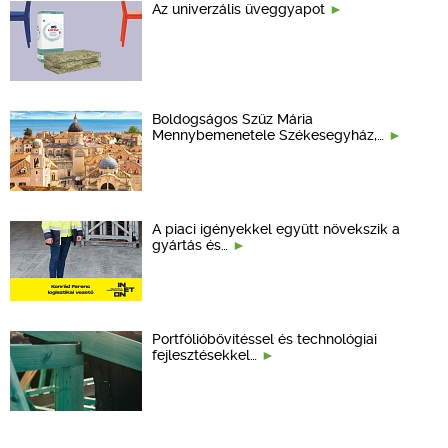
Az univerzális üveggyapot
Boldogságos Szűz Mária
Mennybemenetele Székesegyház,…
A piaci igényekkel együtt növekszik a
gyártás és…
Portfólióbővítéssel és technológiai
fejlesztésekkel…