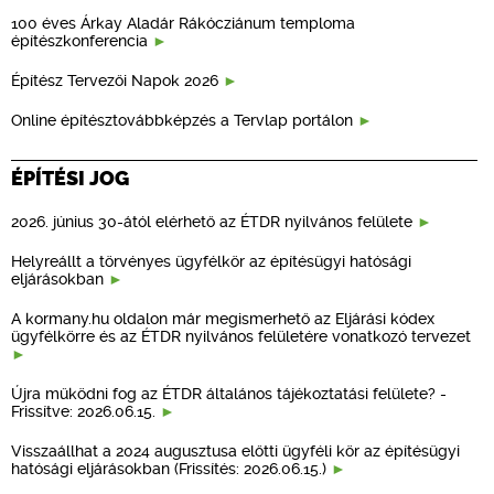
100 éves Árkay Aladár Rákócziánum temploma
építészkonferencia
Építész Tervezői Napok 2026
Online építésztovábbképzés a Tervlap portálon
ÉPÍTÉSI JOG
2026. június 30-ától elérhető az ÉTDR nyilvános felülete
Helyreállt a törvényes ügyfélkör az építésügyi hatósági
eljárásokban
A kormany.hu oldalon már megismerhető az Eljárási kódex
ügyfélkörre és az ÉTDR nyilvános felületére vonatkozó tervezet
Újra működni fog az ÉTDR általános tájékoztatási felülete? -
Frissítve: 2026.06.15.
Visszaállhat a 2024 augusztusa előtti ügyféli kör az építésügyi
hatósági eljárásokban (Frissítés: 2026.06.15.)