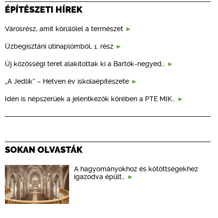
ÉPÍTÉSZETI HÍREK
Városrész, amit körülölel a természet
Üzbegisztáni útinaplómból, 1. rész
Új közösségi teret alakítottak ki a Bartók-negyed…
„A Jedlik” – Hetven év iskolaépítészete
Idén is népszerűek a jelentkezők körében a PTE MIK…
SOKAN OLVASTÁK
A hagyományokhoz és kötöttségekhez
igazodva épült…