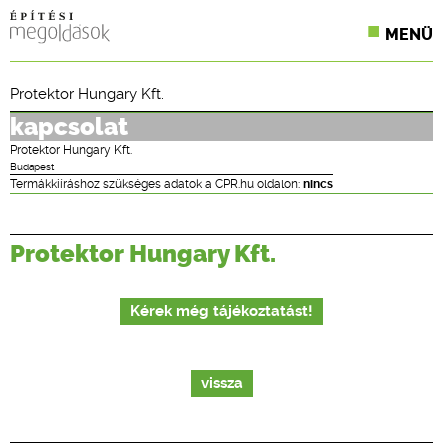
MENÜ
KONFERENCIÁK
Protektor Hungary Kft.
SZAKLAPOK
kapcsolat
Protektor Hungary Kft.
CPR TERMÉKKIÍRÁS
Budapest
Termákkiíráshoz szükséges adatok a CPR.hu oldalon:
nincs
ÉPÍTÉSI JOG
Protektor Hungary Kft.
ONLINE KÉPZÉSEK
TERVEZÉSI SEGÉDLETEK
Kérek még tájékoztatást!
vissza