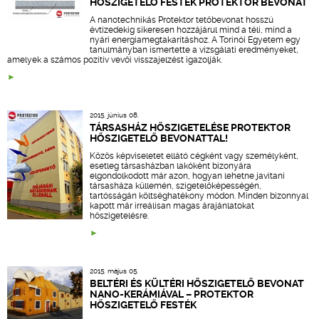
HŐSZIGETELŐ FESTÉK PROTEKTOR BEVONAT
A nanotechnikás Protektor tetőbevonat hosszú
évtizedekig sikeresen hozzájárul mind a téli, mind a
nyári energiamegtakarításhoz. A Torinói Egyetem egy
tanulmányban ismertette a vizsgálati eredményeket,
amelyek a számos pozitív vevői visszajelzést igazolják.
2015. június 08.
TÁRSASHÁZ HŐSZIGETELÉSE PROTEKTOR
HŐSZIGETELŐ BEVONATTAL!
Közös képviseletet ellátó cégként vagy személyként,
esetleg társasházban lakóként bizonyára
elgondolkodott már azon, hogyan lehetne javítani
társasháza küllemén, szigetelőképességén,
tartósságán költséghatékony módon. Minden bizonnyal
kapott már irreálisan magas árajánlatokat
hőszigetelésre.
2015. május 05.
BELTÉRI ÉS KÜLTÉRI HŐSZIGETELŐ BEVONAT
NANO-KERÁMIÁVAL – PROTEKTOR
HŐSZIGETELŐ FESTÉK