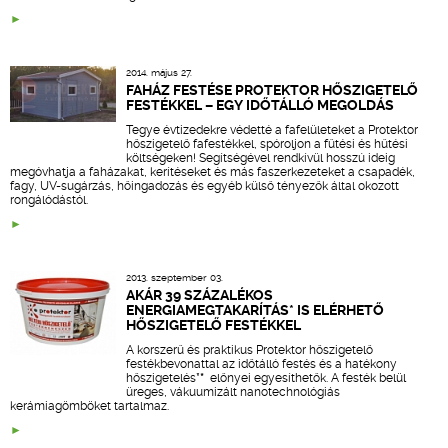
2014. május 27.
FAHÁZ FESTÉSE PROTEKTOR HŐSZIGETELŐ
FESTÉKKEL – EGY IDŐTÁLLÓ MEGOLDÁS
Tegye évtizedekre védetté a fafelületeket a Protektor
hőszigetelő fafestékkel, spóroljon a fűtési és hűtési
költségeken! Segítségével rendkívül hosszú ideig
megóvhatja a faházakat, kerítéseket és más faszerkezeteket a csapadék,
fagy, UV-sugárzás, hőingadozás és egyéb külső tényezők által okozott
rongálódástól.
2013. szeptember 03.
AKÁR 39 SZÁZALÉKOS
ENERGIAMEGTAKARÍTÁS* IS ELÉRHETŐ
HŐSZIGETELŐ FESTÉKKEL
A korszerű és praktikus Protektor hőszigetelő
festékbevonattal az időtálló festés és a hatékony
hőszigetelés*
*
előnyei egyesíthetők. A festék belül
üreges, vákuumizált nanotechnológiás
kerámiagömböket tartalmaz.