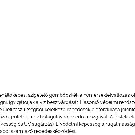
llenállóképes, szigetelő gömböcskék a hőmérsékletváltozás o
i, így gátolják a víz beszivárgását. Hasonló védelmi rendsz
elületi feszültségből keletkező repedések előfordulása jelen
öző épületelemek hőtágulásból eredő mozgását. A festékrét
nedvesség és UV sugárzás). E védelmi képesség a rugalmassá
ásból származó repedésképződést.