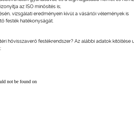
zonyítja az ISO minősítés is;
tésén, vizsgálati eredményein kívül a vásárlói vélemények is
tő festék hatékonyságát.
téri hővisszaverő festékrendszer? Az alábbi adatok kitöltése 
: