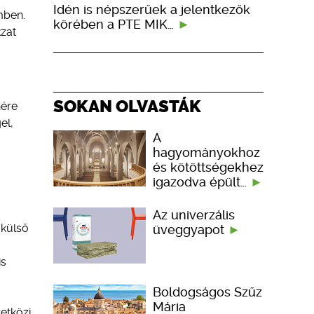
Idén is népszerűek a jelentkezők
mben.
körében a PTE MIK…
kzat
SOKAN OLVASTÁK
nére
el,
A
hagyományokhoz
és kötöttségekhez
igazodva épült…
Az univerzális
 külső
üveggyapot
is
Boldogságos Szűz
Mária
etközi