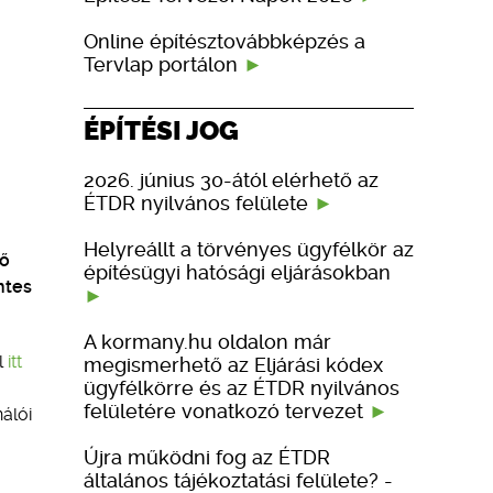
Online építésztovábbképzés a
Tervlap portálon
ÉPÍTÉSI JOG
2026. június 30-ától elérhető az
ÉTDR nyilvános felülete
Helyreállt a törvényes ügyfélkör az
ző
építésügyi hatósági eljárásokban
ntes
A kormany.hu oldalon már
l
itt
megismerhető az Eljárási kódex
ügyfélkörre és az ÉTDR nyilvános
felületére vonatkozó tervezet
álói
Újra működni fog az ÉTDR
általános tájékoztatási felülete? -