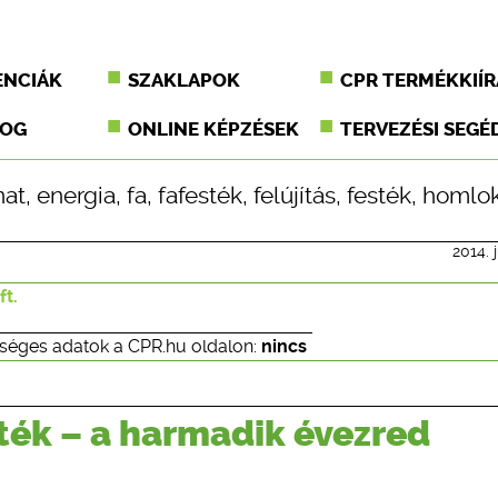
ENCIÁK
SZAKLAPOK
CPR TERMÉKKIÍR
JOG
ONLINE KÉPZÉSEK
TERVEZÉSI SEGÉ
nat
,
energia
,
fa
,
fafesték
,
felújítás
,
festék
,
homlok
2014. j
ft.
séges adatok a CPR.hu oldalon:
nincs
ték – a harmadik évezred