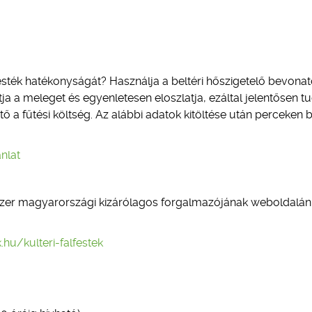
esték hatékonyságát? Használja a beltéri hőszigetelő bevonat
tja a meleget és egyenletesen eloszlatja, ezáltal jelentősen t
ő a fűtési költség. Az alábbi adatok kitöltése után perceken b
nlat
szer magyarországi kizárólagos forgalmazójának weboldalán
.hu/kulteri-falfestek