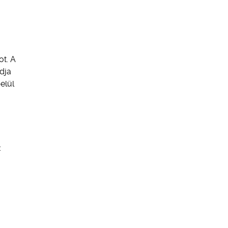
ot. A
udja
elül
: