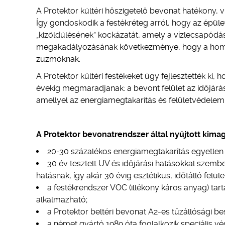
A Protektor kültéri hőszigetelő bevonat hatékony, 
Így gondoskodik a festékréteg arról, hogy az épüle
„kizöldülésének” kockázatát, amely a vízlecsapódá
megakadályozásának következménye, hogy a homlok
zuzmóknak.
A Protektor kültéri festékeket úgy fejlesztették ki,
évekig megmaradjanak: a bevont felület az időjárási
amellyel az energiamegtakarítás és felületvédelem 
A Protektor bevonatrendszer által nyújtott kima
20-30 százalékos energiamegtakarítás egyetlen 
30 év tesztelt UV és időjárási hatásokkal szemben
hatásnak, így akár 30 évig esztétikus, időtálló felüle
a festékrendszer VOC (illékony káros anyag) ta
alkalmazható;
a Protektor beltéri bevonat A2-es tűzállósági b
a német gyártó 1989 óta foglalkozik speciális