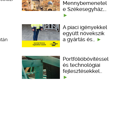
Mennybemenetel
e Székesegyház,…
A piaci igényekkel
együtt növekszik
a gyártás és…
után
Portfólióbővítéssel
és technológiai
fejlesztésekkel…