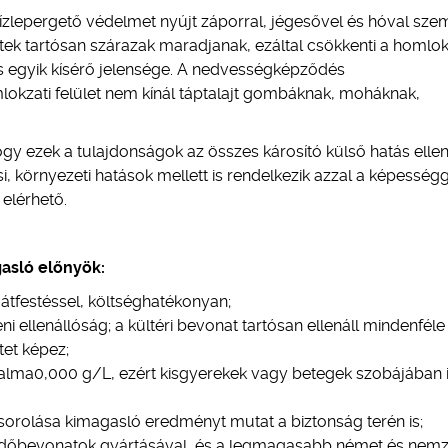
vízlepergető védelmet nyújt záporral, jégesővel és hóval sze
tek tartósan szárazak maradjanak, ezáltal csökkenti a homlo
s egyik kísérő jelensége. A nedvességképződés
zati felület nem kínál táptalajt gombáknak, moháknak,
 hogy ezek a tulajdonságok az összes károsító külső hatás elle
, környezeti hatások mellett is rendelkezik azzal a képességg
elérhető.
gasló előnyök:
átfestéssel, költséghatékonyan;
i ellenállóság; a kültéri bevonat tartósan ellenáll mindenféle
tet képez;
rtalma0,000 g/L, ezért kisgyerekek vagy betegek szobájában 
esorolása kimagasló eredményt mutat a biztonság terén is;
 védőbevonatok gyártásával, és a legmagasabb német és nemz