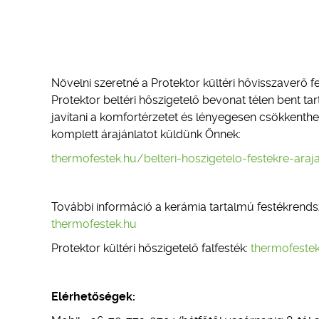
Növelni szeretné a Protektor kültéri hővisszaverő f
Protektor beltéri hőszigetelő bevonat télen bent tar
javítani a komfortérzetet és lényegesen csökkenthet
komplett árajánlatot küldünk Önnek:
thermofestek.hu/belteri-hoszigetelo-festekre-araja
További információ a kerámia tartalmú festékrend
thermofestek.hu
Protektor kültéri hőszigetelő falfesték:
thermofestek
Elérhetőségek: