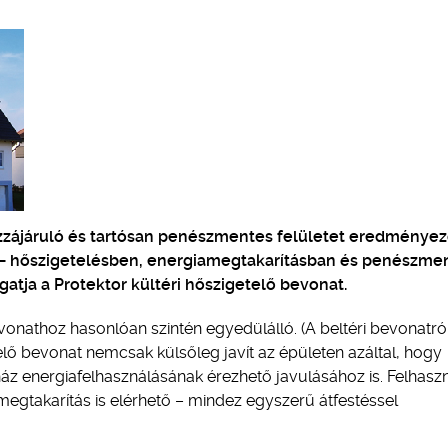
zzájáruló és tartósan penészmentes felületet eredménye
t – hőszigetelésben, energiamegtakarításban és penészme
gatja a Protektor kültéri hőszigetelő bevonat.
evonathoz hasonlóan szintén egyedülálló. (A beltéri bevonatró
telő bevonat nemcsak külsőleg javít az épületen azáltal, hogy
áz energiafelhasználásának érezhető javulásához is. Felhaszn
megtakarítás is elérhető – mindez egyszerű átfestéssel