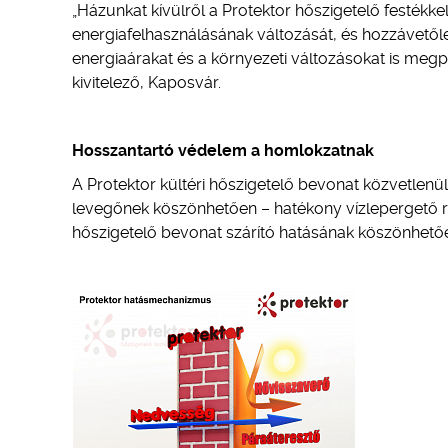
„Házunkat kívülről a Protektor hőszigetelő festékkel
energiafelhasználásának változását, és hozzávetől
energiaárakat és a környezeti változásokat is megp
kivitelező, Kaposvár.
Hosszantartó védelem a homlokzatnak
A Protektor kültéri hőszigetelő bevonat közvetlenü
levegőnek köszönhetően – hatékony vízlepergető ren
hőszigetelő bevonat szárító hatásának köszönhetőe