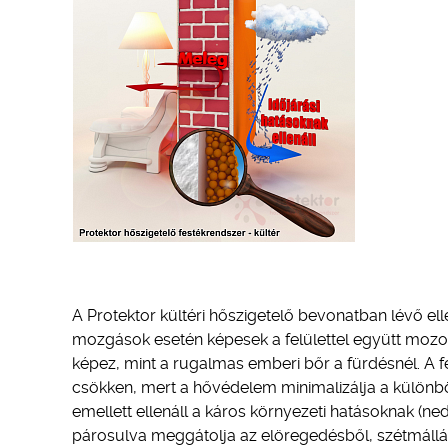
A Protektor kültéri hőszigetelő bevonatban lévő e
mozgások esetén képesek a felülettel együtt mozogn
képez, mint a rugalmas emberi bőr a fürdésnél. A f
csökken, mert a hővédelem minimalizálja a különb
emellett ellenáll a káros környezeti hatásoknak (
párosulva meggátolja az elöregedésből, szétmáll