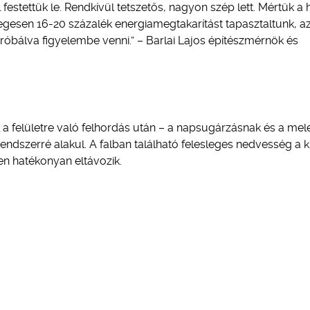
 festettük le. Rendkívül tetszetős, nagyon szép lett. Mértük a 
egesen 16-20 százalék energiamegtakarítást tapasztaltunk, a
róbálva figyelembe venni.” – Barlai Lajos építészmérnök és
l a felületre való felhordás után – a napsugárzásnak és a mel
dszerré alakul. A falban található felesleges nedvesség a kü
n hatékonyan eltávozik.