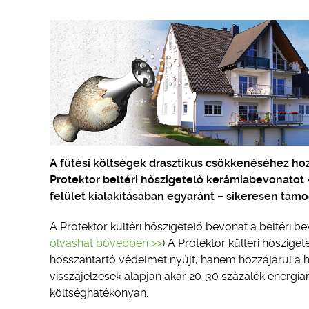
A fűtési költségek drasztikus csökkenéséhez ho
Protektor beltéri hőszigetelő kerámiabevonato
felület kialakításában egyaránt – sikeresen támo
A Protektor kültéri hőszigetelő bevonat a beltéri b
olvashat bővebben >>
) A Protektor kültéri hőszige
hosszantartó védelmet nyújt, hanem hozzájárul a h
visszajelzések alapján akár 20-30 százalék energia
költséghatékonyan.