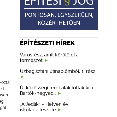
ÉPÍTÉSZETI HÍREK
Városrész, amit körülölel a
természet
Üzbegisztáni útinaplómból, 1. rész
kozta
Új közösségi teret alakítottak ki a
ert
Bartók-negyed…
tősen
eg
„A Jedlik” – Hetven év
ggal
iskolaépítészete