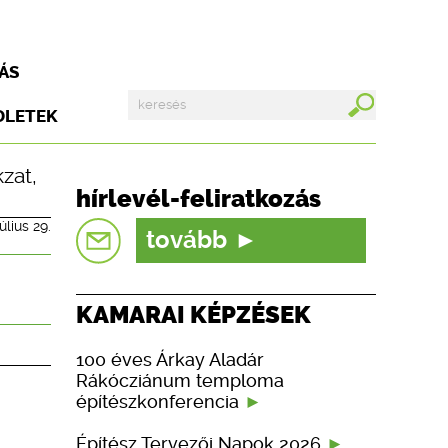
ÁS
DLETEK
zat
,
hírlevél-feliratkozás
úlius 29.
tovább
KAMARAI KÉPZÉSEK
100 éves Árkay Aladár
Rákócziánum temploma
építészkonferencia
Építész Tervezői Napok 2026