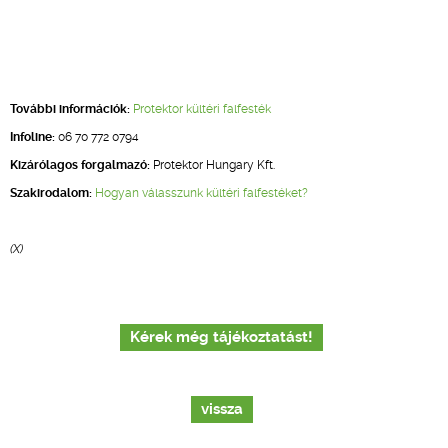
További információk:
Protektor kültéri falfesték
Infoline:
06 70 772 0794
Kizárólagos forgalmazó:
Protektor Hungary Kft.
Szakirodalom:
Hogyan válasszunk kültéri falfestéket?
(X)
Kérek még tájékoztatást!
vissza