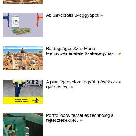
Az univerzális üveggyapot
Boldogságos Szűz Mária
Mennybemenetele Székesegyház,…
A piaci igényekkel együtt növekszik a
gyártás és…
Portfólióbővítéssel és technológiai
fejlesztésekkel…