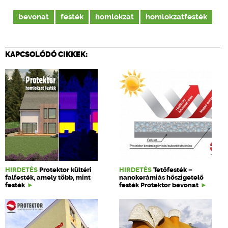
bevonat
festék
homlokzat
homlokzatfesték
KAPCSOLÓDÓ CIKKEK:
HIRDETÉS
Protektor kültéri
HIRDETÉS
Tetőfesték –
falfesték, amely több, mint
nanokerámiás hőszigetelő
festék
festék Protektor bevonat