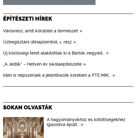
ÉPÍTÉSZETI HÍREK
Városrész, amit körülölel a természet
Üzbegisztáni útinaplómból, 1. rész
Új közösségi teret alakítottak ki a Bartók-negyed…
„A Jedlik” – Hetven év iskolaépítészete
Idén is népszerűek a jelentkezők körében a PTE MIK…
SOKAN OLVASTÁK
A hagyományokhoz és kötöttségekhez
igazodva épült…