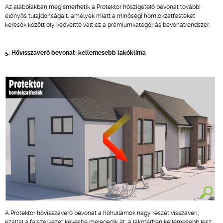
Az alábbiakban megismerhetik a Protektor hőszigetelő bevonat további
előnyös tulajdonságait, amelyek miatt a minőségi homlokzatfestéket
keresők között oly kedveltté vált ez a prémiumkategóriás bevonatrendszer.
5. Hővisszaverő bevonat: kellemesebb lakóklíma
A Protektor hővisszaverő bevonat a hőhullámok nagy részét visszaveri,
ezáltal a falszerkezet kevésbé melegedik át, a lakótérben kellemesebb lesz