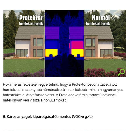
Hőkamerás felvételen egyértelmű, hogy a Protektor bevonattal ellátott
homlokzat alacsonyabb hőmérsékletű, azaz kékebb, mint a hagyományos
falfestékkel ellátott falszerkezet. A Protektor kerámia tartamú bevonat
hatékonyan veri vissza a hőhullámokat.
6. Káros anyagok kipárolgásától mentes (VOC=0 g/L)