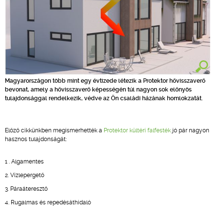
Magyarországon több mint egy évtizede létezik a Protektor hővisszaverő
bevonat, amely a hővisszaverő képességén túl nagyon sok előnyös
tulajdonsággal rendelkezik, védve az Ön családi házának homlokzatát.
Előző cikkünkben megismerhették a
Protektor kültéri falfesték
jó pár nagyon
hasznos tulajdonságát:
1 . Algamentes
2. Vízlepergető
3. Páraáteresztő
4. Rugalmas és repedésáthidaló