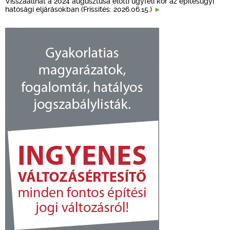
Visszaállhat a 2024 augusztusa előtti ügyféli kör az építésügyi
hatósági eljárásokban (Frissítés: 2026.06.15.)