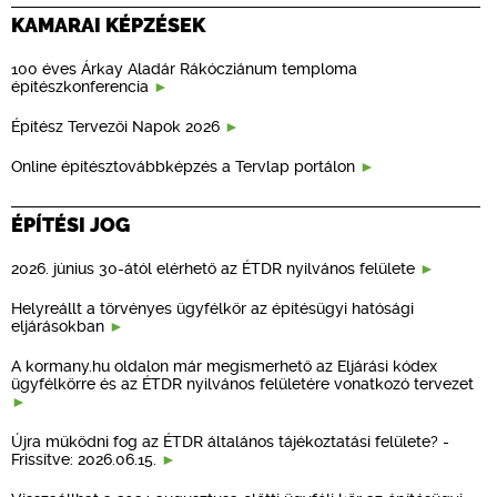
KAMARAI KÉPZÉSEK
100 éves Árkay Aladár Rákócziánum temploma
építészkonferencia
Építész Tervezői Napok 2026
Online építésztovábbképzés a Tervlap portálon
ÉPÍTÉSI JOG
2026. június 30-ától elérhető az ÉTDR nyilvános felülete
Helyreállt a törvényes ügyfélkör az építésügyi hatósági
eljárásokban
A kormany.hu oldalon már megismerhető az Eljárási kódex
ügyfélkörre és az ÉTDR nyilvános felületére vonatkozó tervezet
Újra működni fog az ÉTDR általános tájékoztatási felülete? -
Frissítve: 2026.06.15.