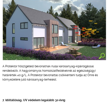
A Protektor hőszigetelő bevonatnak nulla károsanyag-kipárolgással
rendelkezik. A hagyományos homlokzatfestékeknél az egészségügyi
határérték 40 g/L. A Protektor bevonattal csökkenteni tudja az Önre és
környezetére jutó károsanyag-terhelést.
7. Időtállóság, UV védelem legalább 30 évig