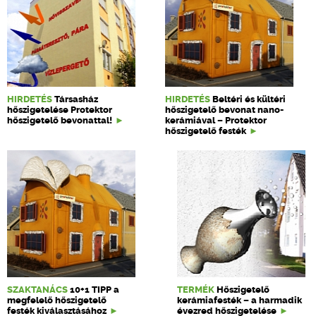
HIRDETÉS
Társasház
HIRDETÉS
Beltéri és kültéri
hőszigetelése Protektor
hőszigetelő bevonat nano-
hőszigetelő bevonattal!
kerámiával – Protektor
hőszigetelő festék
SZAKTANÁCS
10+1 TIPP a
TERMÉK
Hőszigetelő
megfelelő hőszigetelő
kerámiafesték – a harmadik
festék kiválasztásához
évezred hőszigetelése