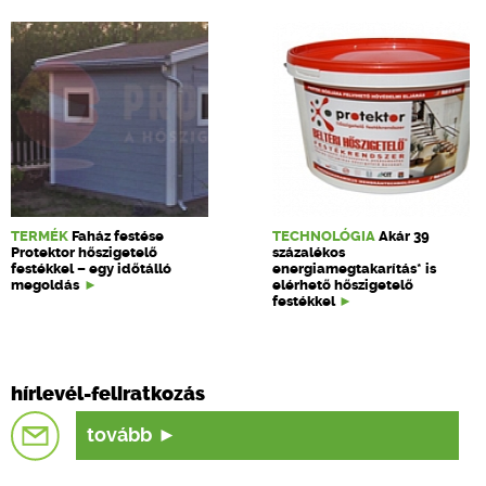
TERMÉK
Faház festése
TECHNOLÓGIA
Akár 39
Protektor hőszigetelő
százalékos
festékkel – egy időtálló
energiamegtakarítás* is
megoldás
elérhető hőszigetelő
festékkel
hírlevél-feliratkozás
tovább