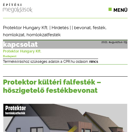
MENÜ
KONFERENCIÁK
Protektor Hungary Kft.
|
Hirdetés
| |
bevonat
,
festék
,
homlokzat
,
homlokzatfesték
SZAKLAPOK
2021. augusztus 09.
kapcsolat
CPR TERMÉKKIÍRÁS
Protektor Hungary Kft.
Budapest
ÉPÍTÉSI JOG
Termékkiíráshoz szükséges adatok a CPR.hu oldalon:
nincs
ONLINE KÉPZÉSEK
Protektor kültéri falfesték –
TERVEZÉSI SEGÉDLETEK
hőszigetelő festékbevonat