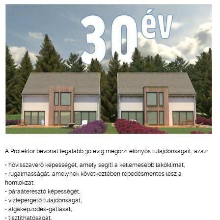
A Protektor bevonat legalább 30 évig megőrzi előnyös tulajdonságait, azaz:
• hővisszaverő képességét, amely segíti a kellemesebb lakóklímát,
• rugalmasságát, amelynek következtében repedésmentes lesz a
homlokzat,
• páraáteresztő képességét,
• vízlepergető tulajdonságát,
• algaképződés-gátlását,
• tisztíthatóságát,