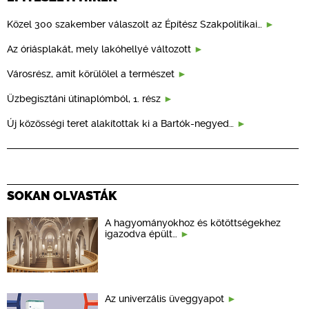
Közel 300 szakember válaszolt az Építész Szakpolitikai…
Az óriásplakát, mely lakóhellyé változott
Városrész, amit körülölel a természet
Üzbegisztáni útinaplómból, 1. rész
Új közösségi teret alakítottak ki a Bartók-negyed…
SOKAN OLVASTÁK
A hagyományokhoz és kötöttségekhez
igazodva épült…
Az univerzális üveggyapot