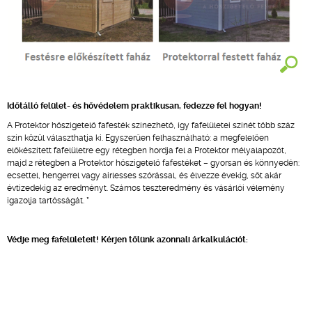
Időtálló felület- és hővédelem praktikusan, fedezze fel hogyan!
A Protektor hőszigetelő fafesték színezhető, így fafelületei színét több száz
szín közül választhatja ki. Egyszerűen felhasználható: a megfelelően
előkészített fafelületre egy rétegben hordja fel a Protektor mélyalapozót,
majd 2 rétegben a Protektor hőszigetelő fafestéket – gyorsan és könnyedén:
ecsettel, hengerrel vagy airlesses szórással, és élvezze évekig, sőt akár
évtizedekig az eredményt. Számos teszteredmény és vásárlói vélemény
igazolja tartósságát. *
Védje meg fafelületeit! Kérjen tőlünk azonnali árkalkulációt: