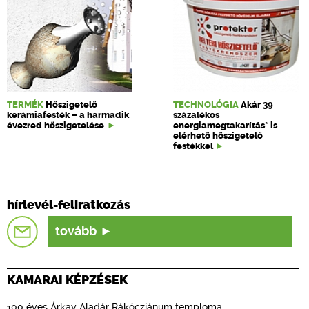
TERMÉK
Hőszigetelő
TECHNOLÓGIA
Akár 39
kerámiafesték – a harmadik
százalékos
évezred hőszigetelése
energiamegtakarítás* is
elérhető hőszigetelő
festékkel
hírlevél-feliratkozás
tovább
KAMARAI KÉPZÉSEK
100 éves Árkay Aladár Rákócziánum temploma