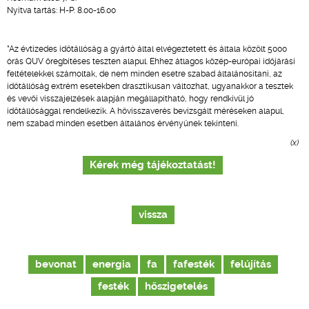
Nyitva tartás: H-P: 8.00-16.00
*Az évtizedes időtállóság a gyártó által elvégeztetett és általa közölt 5000
órás QUV öregbítéses teszten alapul. Ehhez átlagos közép-európai időjárási
feltételekkel számoltak, de nem minden esetre szabad általánosítani, az
időtállóság extrém esetekben drasztikusan változhat, ugyanakkor a tesztek
és vevői visszajelzések alapján megállapítható, hogy rendkívül jó
időtállósággal rendelkezik. A hővisszaverés bevizsgált méréseken alapul,
nem szabad minden esetben általános érvényűnek tekinteni.
(x)
Kérek még tájékoztatást!
vissza
bevonat
energia
fa
fafesték
felújítás
festék
hőszigetelés