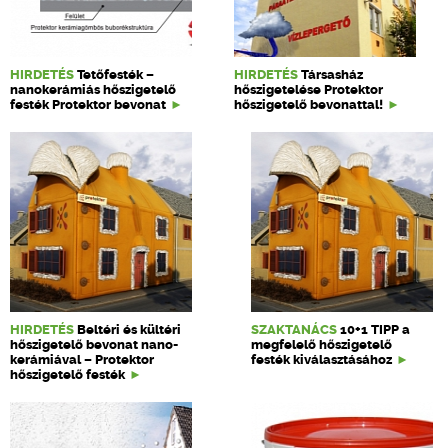
HIRDETÉS
Tetőfesték –
HIRDETÉS
Társasház
nanokerámiás hőszigetelő
hőszigetelése Protektor
festék Protektor bevonat
hőszigetelő bevonattal!
HIRDETÉS
Beltéri és kültéri
SZAKTANÁCS
10+1 TIPP a
hőszigetelő bevonat nano-
megfelelő hőszigetelő
kerámiával – Protektor
festék kiválasztásához
hőszigetelő festék