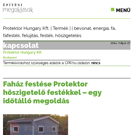
MENÜ
KONFERENCIÁK
Protektor Hungary Kft.
|
Termék
| |
bevonat
,
energia
,
fa
,
fafesték
,
felújítás
,
festék
,
hőszigetelés
SZAKLAPOK
2014. május 27.
kapcsolat
CPR TERMÉKKIÍRÁS
Protektor Hungary Kft.
Budapest
ÉPÍTÉSI JOG
Termékkiíráshoz szükséges adatok a CPR.hu oldalon:
nincs
ONLINE KÉPZÉSEK
Faház festése Protektor
TERVEZÉSI SEGÉDLETEK
hőszigetelő festékkel – egy
időtálló megoldás