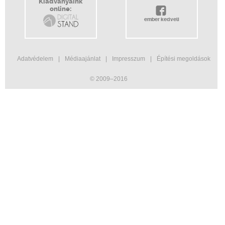
Kiadványaink
online:
ember kedveli
Adatvédelem
Médiaajánlat
Impresszum
Építési megoldások
© 2009–2016