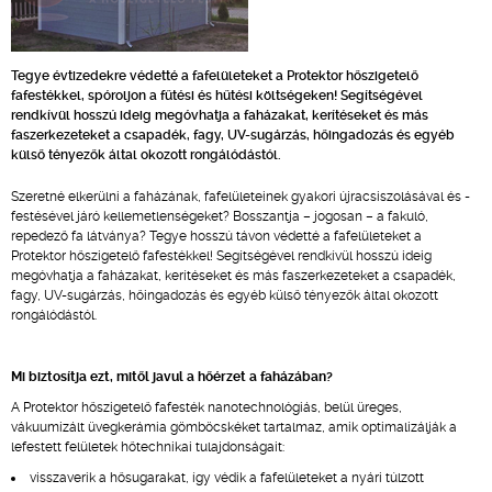
Tegye évtizedekre védetté a fafelületeket a Protektor hőszigetelő
fafestékkel, spóroljon a fűtési és hűtési költségeken! Segítségével
rendkívül hosszú ideig megóvhatja a faházakat, kerítéseket és más
faszerkezeteket a csapadék, fagy, UV-sugárzás, hőingadozás és egyéb
külső tényezők által okozott rongálódástól.
Szeretné elkerülni a faházának, fafelületeinek gyakori újracsiszolásával és -
festésével járó kellemetlenségeket? Bosszantja – jogosan – a fakuló,
repedező fa látványa? Tegye hosszú távon védetté a fafelületeket a
Protektor hőszigetelő fafestékkel! Segítségével rendkívül hosszú ideig
megóvhatja a faházakat, kerítéseket és más faszerkezeteket a csapadék,
fagy, UV-sugárzás, hőingadozás és egyéb külső tényezők által okozott
rongálódástól.
Mi biztosítja ezt, mitől javul a hőérzet a faházában?
A Protektor hőszigetelő fafesték nanotechnológiás, belül üreges,
vákuumizált üvegkerámia gömböcskéket tartalmaz, amik optimalizálják a
lefestett felületek hőtechnikai tulajdonságait:
visszaverik a hősugarakat, így védik a fafelületeket a nyári túlzott