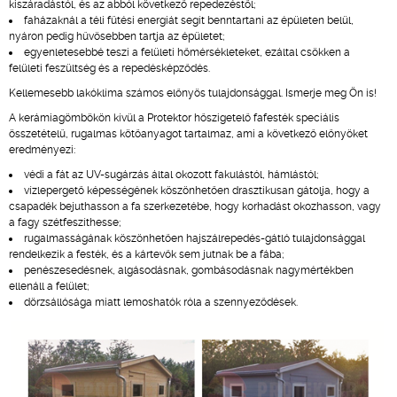
kiszáradástól, és az abból következő repedezéstől;
faházaknál a téli fűtési energiát segít benntartani az épületen belül,
nyáron pedig hűvösebben tartja az épületet;
egyenletesebbé teszi a felületi hőmérsékleteket, ezáltal csökken a
felületi feszültség és a repedésképződés.
Kellemesebb lakóklíma számos előnyös tulajdonsággal. Ismerje meg Ön is!
A kerámiagömbökön kívül a Protektor hőszigetelő fafesték speciális
összetételű, rugalmas kötőanyagot tartalmaz, ami a következő előnyöket
eredményezi:
védi a fát az UV-sugárzás által okozott fakulástól, hámlástól;
vízlepergető képességének köszönhetően drasztikusan gátolja, hogy a
csapadék bejuthasson a fa szerkezetébe, hogy korhadást okozhasson, vagy
a fagy szétfeszíthesse;
rugalmasságának köszönhetően hajszálrepedés-gátló tulajdonsággal
rendelkezik a festék, és a kártevők sem jutnak be a fába;
penészesedésnek, algásodásnak, gombásodásnak nagymértékben
ellenáll a felület;
dörzsállósága miatt lemoshatók róla a szennyeződések.