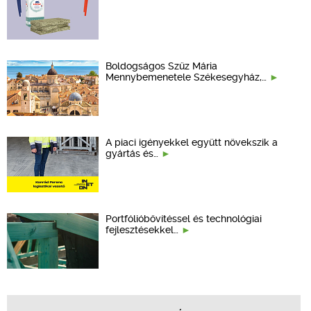
Boldogságos Szűz Mária
Mennybemenetele Székesegyház,…
A piaci igényekkel együtt növekszik a
gyártás és…
Portfólióbővítéssel és technológiai
fejlesztésekkel…