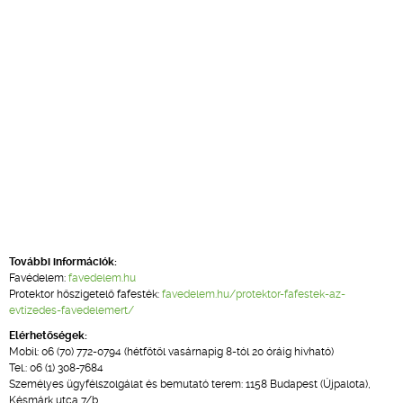
További információk:
Favédelem:
favedelem.hu
Protektor hőszigetelő fafesték:
favedelem.hu/protektor-fafestek-az-
evtizedes-favedelemert/
Elérhetőségek:
Mobil: 06 (70) 772-0794 (hétfőtől vasárnapig 8-tól 20 óráig hívható)
Tel.: 06 (1) 308-7684
Személyes ügyfélszolgálat és bemutató terem: 1158 Budapest (Újpalota),
Késmárk utca 7/b.