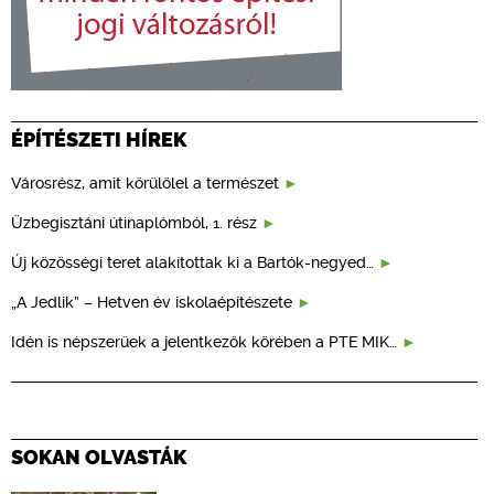
ÉPÍTÉSZETI HÍREK
Városrész, amit körülölel a természet
Üzbegisztáni útinaplómból, 1. rész
Új közösségi teret alakítottak ki a Bartók-negyed…
„A Jedlik” – Hetven év iskolaépítészete
Idén is népszerűek a jelentkezők körében a PTE MIK…
SOKAN OLVASTÁK