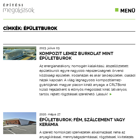
MENÜ
KONFERENCIÁK
CÍMKÉK: ÉPÜLETBUROK
SZAKLAPOK
2023. július 03.
CPR TERMÉKKIÍRÁS
KOMPOZIT LEMEZ BURKOLAT MINT
ÉPÜLETBUROK
ÉPÍTÉSI JOG
Az energiahatékony, homogén kialakítású, átszellőztetett
épületburok egyre nagyobb népszerűségnek örvend
közösségi épületek, irodaházak és akár lakóépületek, családi
ONLINE KÉPZÉSEK
házak kapcsán. A világ legnagyobb kompozitlemez-
gyártójának magyar piacon kínált anyaga, a CRLTBond
külső héjazatként is előnyös megoldást kínál: látványos,
TERVEZÉSI SEGÉDLETEK
tartós, rejtett rögzítéssel szerelhető. Lássuk!
2020. május 27.
ÉPÜLETBUROK: FÉM, SZÁLCEMENT VAGY
KERÁMIA
A szerelt homlokzati szerkezetek alkalmazását néha az
anyagkiírással, mennyiségszámítással, rögzítéssel, kivitelezés