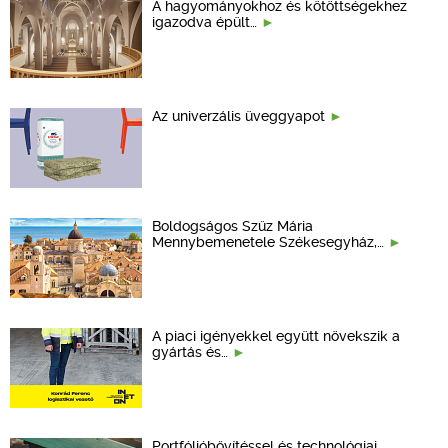
A hagyományokhoz és kötöttségekhez
igazodva épült…
Az univerzális üveggyapot
Boldogságos Szűz Mária
Mennybemenetele Székesegyház,…
A piaci igényekkel együtt növekszik a
gyártás és…
Portfólióbővítéssel és technológiai