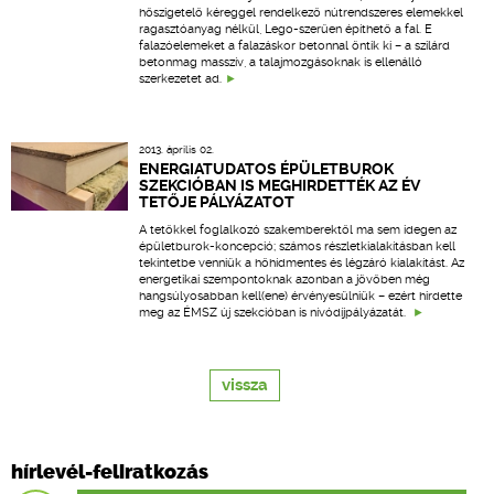
hőszigetelő kéreggel rendelkező nútrendszeres elemekkel
ragasztóanyag nélkül, Lego-szerűen építhető a fal. E
falazóelemeket a falazáskor betonnal öntik ki – a szilárd
betonmag masszív, a talajmozgásoknak is ellenálló
szerkezetet ad.
2013. április 02.
ENERGIATUDATOS ÉPÜLETBUROK
SZEKCIÓBAN IS MEGHIRDETTÉK AZ ÉV
TETŐJE PÁLYÁZATOT
A tetőkkel foglalkozó szakemberektől ma sem idegen az
épületburok-koncepció; számos részletkialakításban kell
tekintetbe venniük a hőhídmentes és légzáró kialakítást. Az
energetikai szempontoknak azonban a jövőben még
hangsúlyosabban kell(ene) érvényesülniük – ezért hirdette
meg az ÉMSZ új szekcióban is nívódíjpályázatát.
vissza
hírlevél-feliratkozás