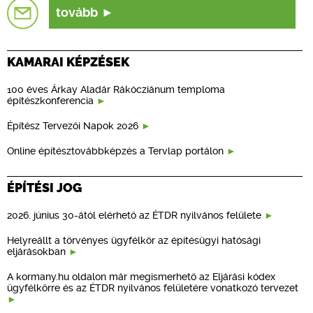
tovább
KAMARAI KÉPZÉSEK
100 éves Árkay Aladár Rákócziánum temploma
építészkonferencia
Építész Tervezői Napok 2026
Online építésztovábbképzés a Tervlap portálon
ÉPÍTÉSI JOG
2026. június 30-ától elérhető az ÉTDR nyilvános felülete
Helyreállt a törvényes ügyfélkör az építésügyi hatósági
eljárásokban
A kormany.hu oldalon már megismerhető az Eljárási kódex
ügyfélkörre és az ÉTDR nyilvános felületére vonatkozó tervezet