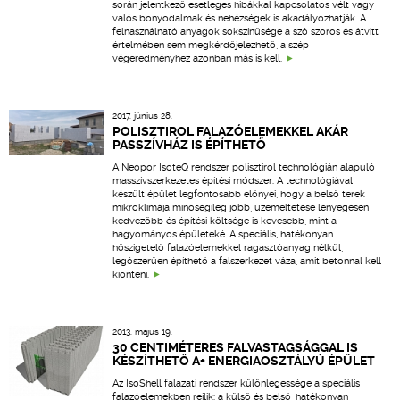
során jelentkező esetleges hibákkal kapcsolatos vélt vagy
valós bonyodalmak és nehézségek is akadályozhatják. A
felhasználható anyagok sokszínűsége a szó szoros és átvitt
értelmében sem megkérdőjelezhető, a szép
végeredményhez azonban más is kell.
2017. június 28.
POLISZTIROL FALAZÓELEMEKKEL AKÁR
PASSZÍVHÁZ IS ÉPÍTHETŐ
A Neopor IsoteQ rendszer polisztirol technológián alapuló
masszívszerkezetes építési módszer. A technológiával
készült épület legfontosabb előnyei, hogy a belső terek
mikroklímája minőségileg jobb, üzemeltetése lényegesen
kedvezőbb és építési költsége is kevesebb, mint a
hagyományos épületeké. A speciális, hatékonyan
hőszigetelő falazóelemekkel ragasztóanyag nélkül,
legószerűen építhető a falszerkezet váza, amit betonnal kell
kiönteni.
2013. május 19.
30 CENTIMÉTERES FALVASTAGSÁGGAL IS
KÉSZÍTHETŐ A+ ENERGIAOSZTÁLYÚ ÉPÜLET
Az IsoShell falazati rendszer különlegessége a speciális
falazóelemekben rejlik: a külső és belső, hatékonyan