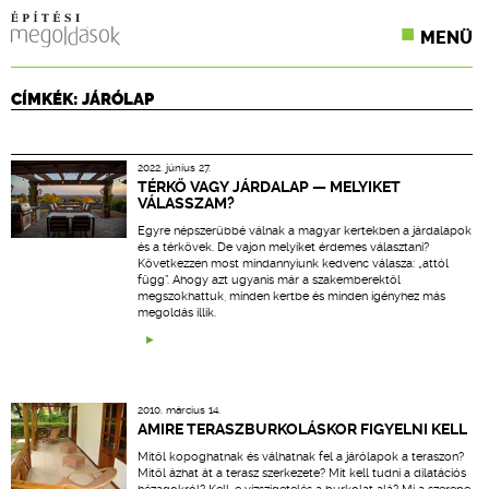
MENÜ
KONFERENCIÁK
CÍMKÉK: JÁRÓLAP
SZAKLAPOK
2022. június 27.
CPR TERMÉKKIÍRÁS
TÉRKŐ VAGY JÁRDALAP — MELYIKET
VÁLASSZAM?
ÉPÍTÉSI JOG
Egyre népszerűbbé válnak a magyar kertekben a járdalapok
és a térkövek. De vajon melyiket érdemes választani?
Következzen most mindannyiunk kedvenc válasza: „attól
ONLINE KÉPZÉSEK
függ”. Ahogy azt ugyanis már a szakemberektől
megszokhattuk, minden kertbe és minden igényhez más
megoldás illik.
TERVEZÉSI SEGÉDLETEK
2010. március 14.
AMIRE TERASZBURKOLÁSKOR FIGYELNI KELL
Mitől kopoghatnak és válhatnak fel a járólapok a teraszon?
Mitől ázhat át a terasz szerkezete? Mit kell tudni a dilatációs