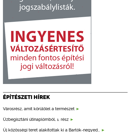
ÉPÍTÉSZETI HÍREK
Városrész, amit körülölel a természet
Üzbegisztáni útinaplómból, 1. rész
Új közösségi teret alakítottak ki a Bartók-negyed…