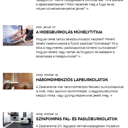
hézagokról? Kell-e vízszigetelés a burkolat alá? Mi a szerepe
a lejtéskialakításnak? Mitől repedhet meg a fuga, és ez
milyen következményekkel járhat?
2010. január 07.
A HIDEGBURKOLÁS MŰHELYTITKAI
Hogyan lehet tartós teraszburkolatot készíteni? Miként
tehető hatékonyabbá a fűtött padlózat fűtőhatása? Mi a
titka a nagyméretű padlólapokkal történő burkolásnak?
Hogyan tehető nagy terhek és forgalom elviselésére is
alkalmassá a hidegburkolat?
2009. október 15.
HÁROMDIMENZIÓS LAPBURKOLATOK
A Zalakerámia már háromdimenziós felületű burkolólapokat
is kínál, mely lapokon textilmintázat, üveggranulátumból
készült minta, vagy gyöngyházbevonat jelent meg.
2009. október 14.
SZÍNPOMPÁS FAL- ÉS PADLÓBURKOLATOK
A Zalakerámia Zrt. legújabb termékcsaládjaiban mozaikok,