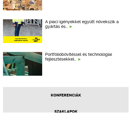
A piaci igényekkel együtt növekszik a
gyártás és…
Portfólióbővítéssel és technológiai
fejlesztésekkel…
KONFERENCIÁK
SZAKLAPOK
CPR TERMÉKKIÍRÁS