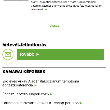
arany- és platinadíszítésekkel futtatott dekorelemek,
valamint szemet gyönyörködtető üvegfelületek egyaránt
találhatók.
vissza
hírlevél-feliratkozás
tovább
KAMARAI KÉPZÉSEK
100 éves Árkay Aladár Rákócziánum temploma
építészkonferencia
Építész Tervezői Napok 2026
Online építésztovábbképzés a Tervlap portálon