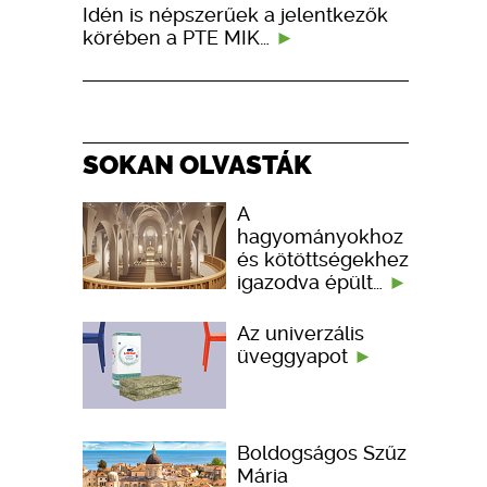
Idén is népszerűek a jelentkezők
körében a PTE MIK…
SOKAN OLVASTÁK
A
hagyományokhoz
és kötöttségekhez
igazodva épült…
Az univerzális
üveggyapot
Boldogságos Szűz
Mária