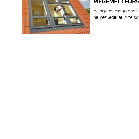
MEGEMELT FORG
Az egyedi megoldású F
helyezkedik el. A fels