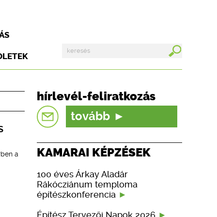
ÁS
DLETEK
hírlevél-feliratkozás
tovább
S
KAMARAI KÉPZÉSEK
rben a
100 éves Árkay Aladár
Rákócziánum temploma
építészkonferencia
Építész Tervezői Napok 2026