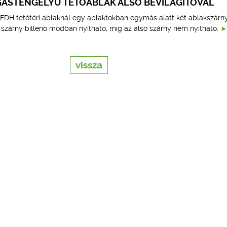
ÁSTENGELYŰ TETŐABLAK ALSÓ BEVILÁGÍTÓVAL
DH tetőtéri ablaknál egy ablaktokban egymás alatt két ablakszárn
ő szárny billenő módban nyitható, míg az alsó szárny nem nyitható.
vissza