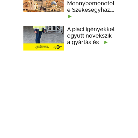
Mennybemenetel
e Székesegyház,…
A piaci igényekkel
együtt növekszik
a gyártás és…
Portfólióbővítéssel
és technológiai
fejlesztésekkel…
KÉPZÉSEK
TERVEZÉSI SEGÉDLETEK
ember kedveli