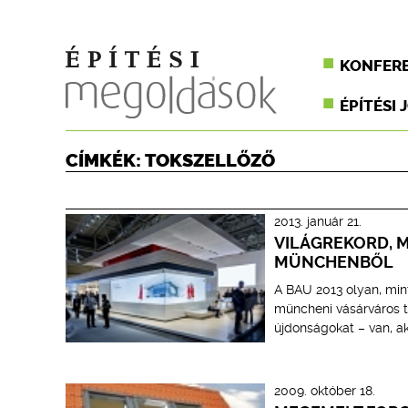
KONFER
ÉPÍTÉSI 
CÍMKÉK: TOKSZELLŐZŐ
2013. január 21.
VILÁGREKORD, M
MÜNCHENBŐL
A BAU 2013 olyan, mint
müncheni vásárváros tö
újdonságokat – van, ak
2009. október 18.