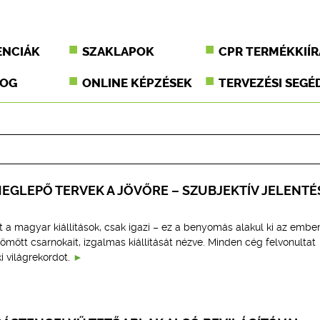
ENCIÁK
SZAKLAPOK
CPR TERMÉKKIÍR
JOG
ONLINE KÉPZÉSEK
TERVEZÉSI SEGÉ
EGLEPŐ TERVEK A JÖVŐRE – SZUBJEKTÍV JELENTÉ
 a magyar kiállítások, csak igazi – ez a benyomás alakul ki az embe
mött csarnokait, izgalmas kiállítását nézve. Minden cég felvonultat
i világrekordot.