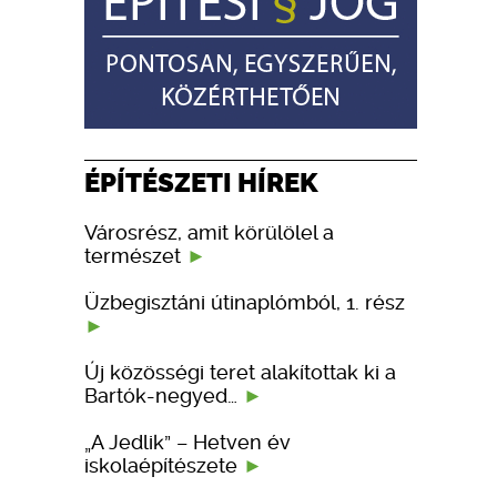
ÉPÍTÉSZETI HÍREK
Városrész, amit körülölel a
természet
Üzbegisztáni útinaplómból, 1. rész
Új közösségi teret alakítottak ki a
Bartók-negyed…
„A Jedlik” – Hetven év
iskolaépítészete