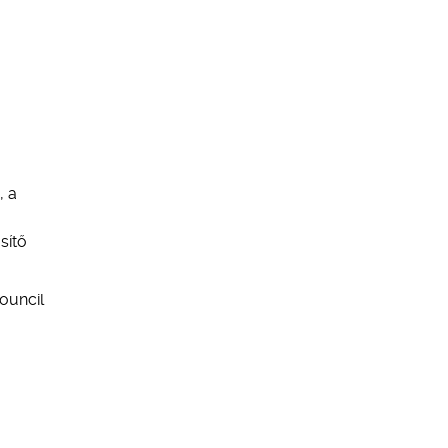
, a
sítő
ouncil