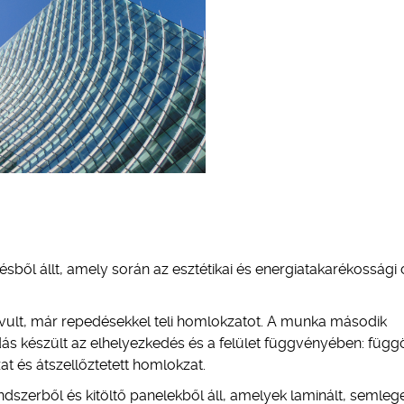
ből állt, amely során az esztétikai és energiatakarékossági 
lavult, már repedésekkel teli homlokzatot. A munka második
 készült az elhelyezkedés és a felület függvényében: függ
t és átszellőztetett homlokzat.
dszerből és kitöltő panelekből áll, amelyek laminált, semleg