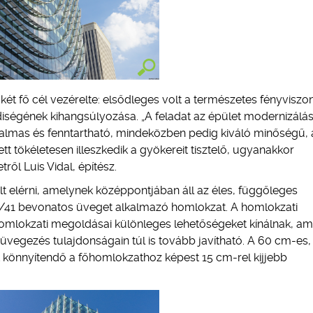
ét fő cél vezérelte: elsődleges volt a természetes fényvisz
égének kihangsúlyozása. „A feladat az épület modernizálása
lmas és fenntartható, mindeközben pedig kiváló minőségű, 
lett tökéletesen illeszkedik a gyökereit tisztelő, ugyanakkor
ről Luis Vidal, építész.
rült elérni, amelynek középpontjában áll az éles, függőleges
/41 bevonatos üveget alkalmazó homlokzat. A homlokzati
mlokzati megoldásai különleges lehetőségeket kínálnak, am
üvegezés tulajdonságain túl is tovább javítható. A 60 cm-es, 
st könnyítendő a főhomlokzathoz képest 15 cm-rel kijjebb