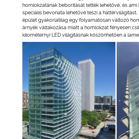
homlokzatának beborítását tették lehetővé, és ami
speciális bevonata lehetővé teszi a háttérvilágítást
épület gyakorlatilag egy folyamatosan változó hom
árnyék váltakozása miatt a homlokzat fényesen csil
kilométernyi LED világításnak köszönhetően a lamel