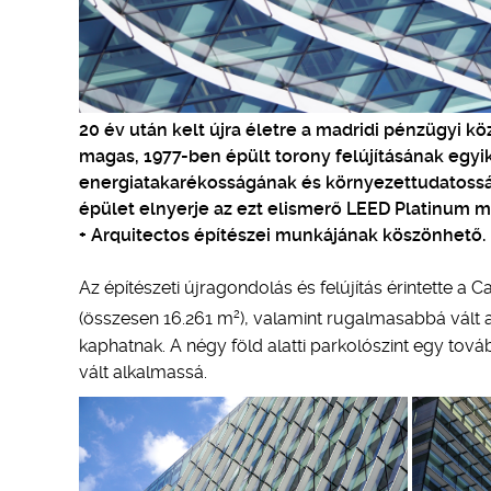
20 év után kelt újra életre a madridi pénzügyi k
magas, 1977-ben épült torony felújításának egy
energiatakarékosságának és környezettudatosságá
épület elnyerje az ezt elismerő LEED Platinum m
+ Arquitectos építészei munkájának köszönhető.
Az építészeti újragondolás és felújítás érintette a C
2
(összesen 16.261 m
), valamint rugalmasabbá vált a
kaphatnak. A négy föld alatti parkolószint egy tov
vált alkalmassá.