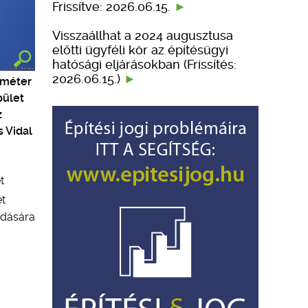
Frissítve: 2026.06.15.
Visszaállhat a 2024 augusztusa
előtti ügyféli kör az építésügyi
hatósági eljárásokban (Frissítés:
2026.06.15.)
 méter
pület
z
 Vidal
t
et
adására