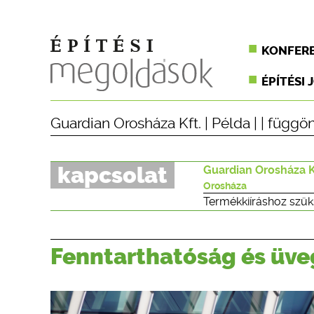
KONFER
ÉPÍTÉSI 
Guardian Orosháza Kft.
|
Példa
| |
függön
kapcsolat
Guardian Orosháza K
Orosháza
Termékkiíráshoz szük
Fenntarthatóság és üv