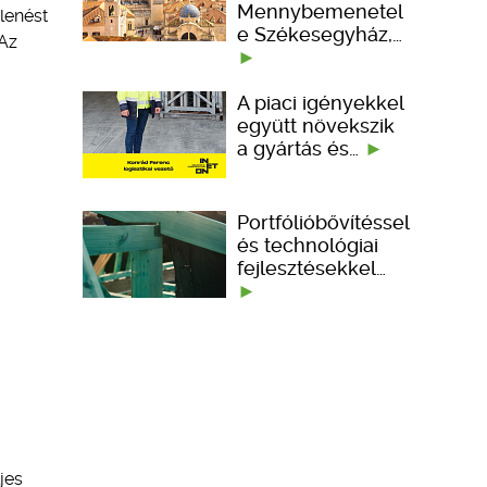
Mennybemenetel
lenést
e Székesegyház,…
 Az
A piaci igényekkel
együtt növekszik
a gyártás és…
Portfólióbővítéssel
és technológiai
fejlesztésekkel…
jes