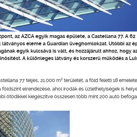
özpont, az AZCA egyik magas épülete, a Castellana 77. A 62
ik látványos eleme a Guardian üveghomlokzat. Utóbbi az é
nak egyik kulcsává is vált, és hozzájárult ahhoz, hogy a
inősítést. A különleges látvány és korszerű működés a Luis
2
astellana 77 teljes, 21.000 m
területét, a föld feletti 18 emelete
 földszint elrendezése, ahol irodák és üzlethelyiségek is hely
ábbi ötödikkel kiegészítve összesen több mint 200 autó befog