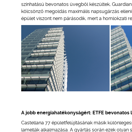
színhatású bevonatos üvegből készültek, Guardia
kölcsönző megoldás maximális napsugárzás elleni 
épület viszont nem párásodik, mert a homlokzati re
A jobb energiahatékonyságért: ETFE bevonatos 
Castellana 77 épületfelújításának másik különleges
lamellák alkalmazása. A gyártás során ezek olyan sp