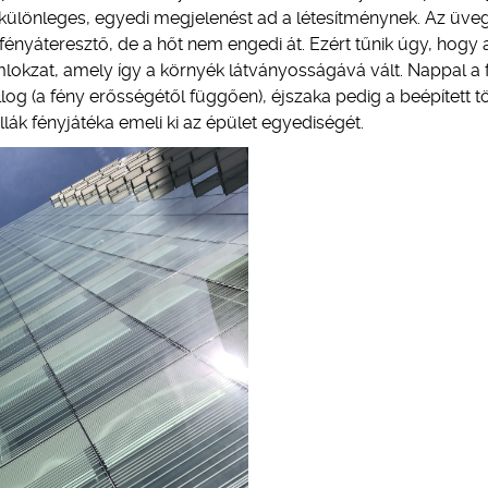
 különleges, egyedi megjelenést ad a létesítménynek. Az üve
, fényáteresztő, de a hőt nem engedi át. Ezért tűnik úgy, hogy 
lokzat, amely így a környék látványosságává vált. Nappal a 
log (a fény erősségétől függően), éjszaka pedig a beépített 
lák fényjátéka emeli ki az épület egyediségét.