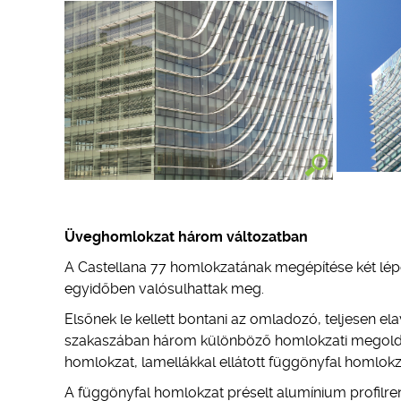
Üveghomlokzat három változatban
A Castellana 77 homlokzatának megépítése két lépés
egyidőben valósulhattak meg.
Elsőnek le kellett bontani az omladozó, teljesen e
szakaszában három különböző homlokzati megoldás
homlokzat, lamellákkal ellátott függönyfal homlokza
A függönyfal homlokzat préselt alumínium profilren