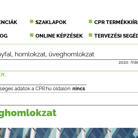
ENCIÁK
SZAKLAPOK
CPR TERMÉKKIÍR
JOG
ONLINE KÉPZÉSEK
TERVEZÉSI SEGÉ
yfal
,
homlokzat
,
üveghomlokzat
2020. már
ft.
séges adatok a CPR.hu oldalon:
nincs
eghomlokzat