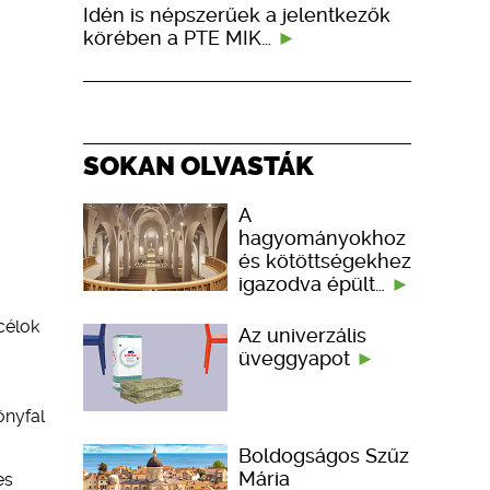
Idén is népszerűek a jelentkezők
körében a PTE MIK…
SOKAN OLVASTÁK
A
hagyományokhoz
és kötöttségekhez
igazodva épült…
célok
Az univerzális
üveggyapot
önyfal
Boldogságos Szűz
Mária
es