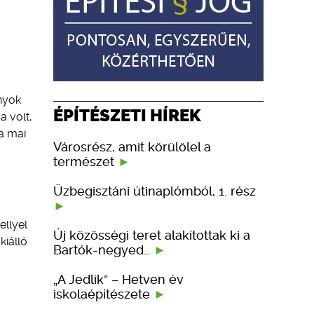
onyok
ÉPÍTÉSZETI HÍREK
 volt,
a mai
Városrész, amit körülölel a
természet
Üzbegisztáni útinaplómból, 1. rész
ellyel
Új közösségi teret alakítottak ki a
kiálló
Bartók-negyed…
„A Jedlik” – Hetven év
iskolaépítészete