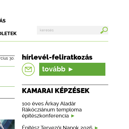
ÁS
DLETEK
hírlevél-feliratkozás
cius 30.
tovább
KAMARAI KÉPZÉSEK
100 éves Árkay Aladár
Rákócziánum temploma
építészkonferencia
Építész Tervezői Napok 2026