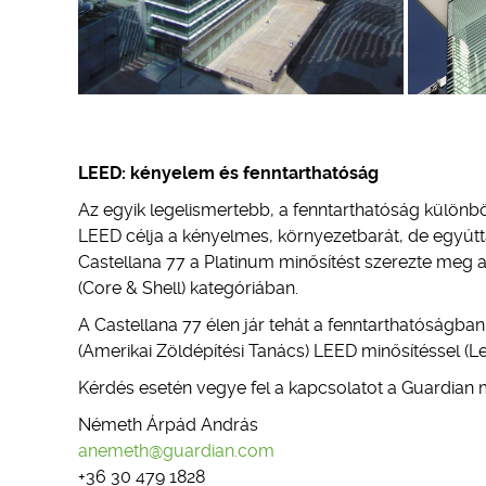
LEED: kényelem és fenntarthatóság
Az egyik legelismertebb, a fenntarthatóság különbö
LEED célja a kényelmes, környezetbarát, de egyúttal
Castellana 77 a Platinum minősítést szerezte meg az
(Core & Shell) kategóriában.
A Castellana 77 élen jár tehát a fenntarthatóságban
(Amerikai Zöldépítési Tanács) LEED minősítéssel (L
Kérdés esetén vegye fel a kapcsolatot a Guardian 
Németh Árpád András
anemeth@guardian.com
+36 30 479 1828