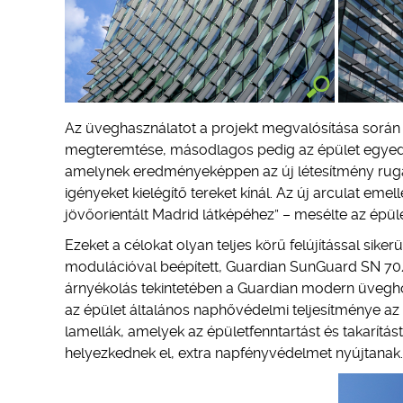
Az üveghasználatot a projekt megvalósítása során k
megteremtése, másodlagos pedig az épület egyedis
amelynek eredményeképpen az új létesítmény ruga
igényeket kielégítő tereket kínál. Az új arculat emel
jövőorientált Madrid látképéhez” – mesélte az épület
Ezeket a célokat olyan teljes körű felújítással sike
modulációval beépített, Guardian SunGuard SN 70
árnyékolás tekintetében a Guardian modern üvegho
az épület általános naphővédelmi teljesítménye az 
lamellák, amelyek az épületfenntartást és takarítá
helyezkednek el, extra napfényvédelmet nyújtanak.