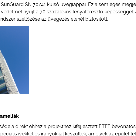
n SunGuard SN 70/41 külső üveglappal. Ez a semleges megje
védelmet nyújt a 70 százalékos fényáteresztő képességgel.
ndszer szellőzése az üvegezés élénél biztosított.
lamellák
sége a direkt ehhez a projekthez kifejlesztett ETFE bevonatos
eciális ívekkel és irányokkal készültek, amelyek az épület tel