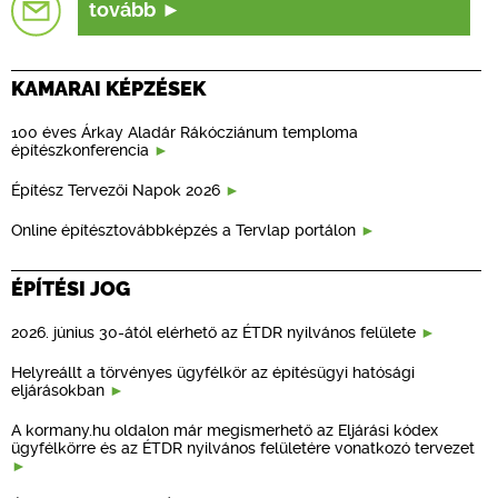
tovább
KAMARAI KÉPZÉSEK
100 éves Árkay Aladár Rákócziánum temploma
építészkonferencia
Építész Tervezői Napok 2026
Online építésztovábbképzés a Tervlap portálon
ÉPÍTÉSI JOG
2026. június 30-ától elérhető az ÉTDR nyilvános felülete
Helyreállt a törvényes ügyfélkör az építésügyi hatósági
eljárásokban
A kormany.hu oldalon már megismerhető az Eljárási kódex
ügyfélkörre és az ÉTDR nyilvános felületére vonatkozó tervezet