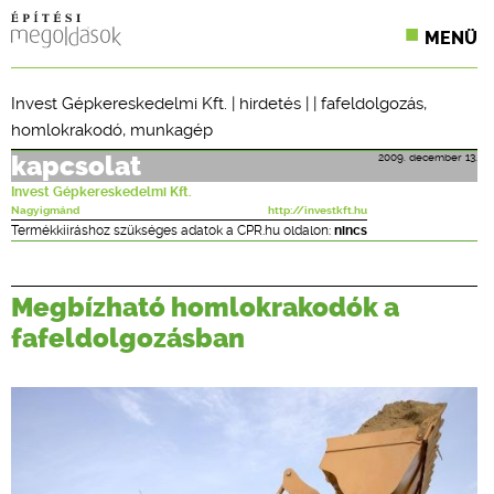
MENÜ
KONFERENCIÁK
Invest Gépkereskedelmi Kft.
|
hirdetés
| |
fafeldolgozás
,
homlokrakodó
,
munkagép
SZAKLAPOK
2009. december 13.
kapcsolat
CPR TERMÉKKIÍRÁS
Invest Gépkereskedelmi Kft.
Nagyigmánd
http://investkft.hu
ÉPÍTÉSI JOG
Termékkiíráshoz szükséges adatok a CPR.hu oldalon:
nincs
ONLINE KÉPZÉSEK
Megbízható homlokrakodók a
TERVEZÉSI SEGÉDLETEK
fafeldolgozásban