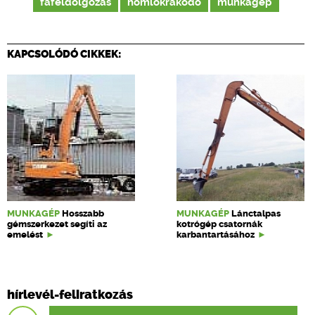
fafeldolgozás
homlokrakodó
munkagép
KAPCSOLÓDÓ CIKKEK:
MUNKAGÉP
Hosszabb
MUNKAGÉP
Lánctalpas
gémszerkezet segíti az
kotrógép csatornák
emelést
karbantartásához
hírlevél-feliratkozás