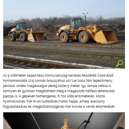
Az 5 köbméter kapacitású könnyűanyag-kanállal felszerelt Case 821E
homlokrakodók 17,5 tonnás önsúlyához 227 Le/1002 Nm teljesítmény
párosul, ürítési magasságuk pedig közel 5 méter, így rámpa nélkül is
könnyen és gyorsan megtölthető még a magasított hátfalú teherautók
platója is. A gépeket hathengeres, 6 700 köbcentiméteres, közös
nyomócsöves Tier III-as turbódízel motor hajtja, amely alacsony
fogyasztásával és megbízhatóságával már kivívta a vevők elismerését.