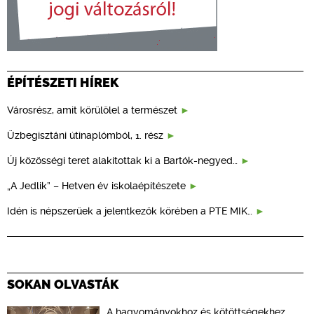
ÉPÍTÉSZETI HÍREK
Városrész, amit körülölel a természet
Üzbegisztáni útinaplómból, 1. rész
Új közösségi teret alakítottak ki a Bartók-negyed…
„A Jedlik” – Hetven év iskolaépítészete
Idén is népszerűek a jelentkezők körében a PTE MIK…
SOKAN OLVASTÁK
A hagyományokhoz és kötöttségekhez