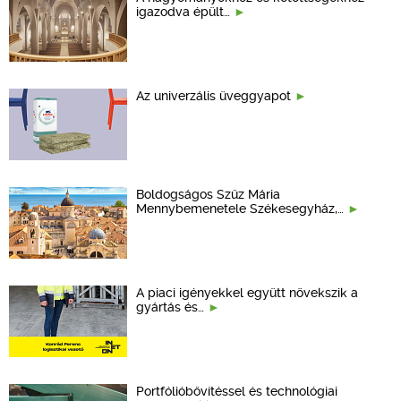
igazodva épült…
Az univerzális üveggyapot
Boldogságos Szűz Mária
Mennybemenetele Székesegyház,…
A piaci igényekkel együtt növekszik a
gyártás és…
Portfólióbővítéssel és technológiai