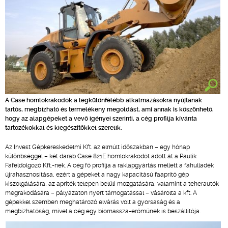
A Case homlokrakodók a legkülönfélébb alkalmazásokra nyújtanak
tartós, megbízható és termelékeny megoldást, ami annak is köszönhető,
hogy az alapgépeket a vevő igényei szerinti, a cég profilja kívánta
tartozékokkal és kiegészítőkkel szerelik.
Az Invest Gépkereskedelmi Kft. az elmúlt időszakban – egy hónap
különbséggel – két darab Case 821E homlokrakodót adott át a Paulik
Fafeldolgozó Kft.-nek. A cég fő profilja a raklapgyártás mellett a fahulladék
újrahasznosítása, ezért a gépeket a nagy kapacitású faaprító gép
kiszolgálására, az apríték telepen belüli mozgatására, valamint a teherautók
megrakodására – pályázaton nyert támogatással – vásárolta a kft. A
gépekkel szemben meghatározó elvárás volt a gyorsaság és a
megbízhatóság, mivel a cég egy biomassza-erőműnek is beszállítója.