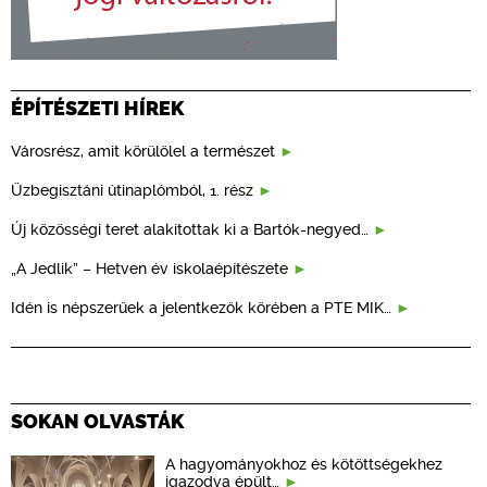
ÉPÍTÉSZETI HÍREK
Városrész, amit körülölel a természet
Üzbegisztáni útinaplómból, 1. rész
Új közösségi teret alakítottak ki a Bartók-negyed…
„A Jedlik” – Hetven év iskolaépítészete
Idén is népszerűek a jelentkezők körében a PTE MIK…
SOKAN OLVASTÁK
A hagyományokhoz és kötöttségekhez
igazodva épült…