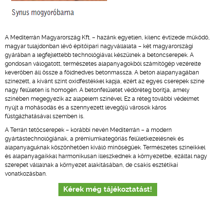
A Mediterrán Magyarország Kft. – hazánk egyetlen, kilenc évtizede működő,
magyar tulajdonban lévő építőipari nagyvállalata – két magyarországi
gyárában a legfejlettebb technológiával készülnek a betoncserepek. A
gondosan válogatott, természetes alapanyagokból számítógép vezérelte
keverőben áll össze a földnedves betonmassza. A beton alapanyagában
színezett, a kívánt színt oxidfestékkel kapja, ezért az egyes cserepek színe
nagy felületen is homogén. A betonfelületet védőréteg borítja, amely
színében megegyezik az alapelem színével. Ez a réteg további védelmet
nyújt a mohásodás és a szennyezett levegőjű városok káros
füstgázhatásával szemben is.
A Terrán tetőcserepek – korábbi nevén Mediterrán – a modern
gyártástechnológiának, a prémiumkategóriás felületkezelésnek és
alapanyaguknak köszönhetően kiváló minőségűek. Természetes színeikkel
és alapanyagaikkal harmonikusan illeszkednek a környezetbe, ezáltal nagy
szerepet vállalnak a környezet alakításában, de csakis esztétikai
vonatkozásban.
Kérek még tájékoztatást!