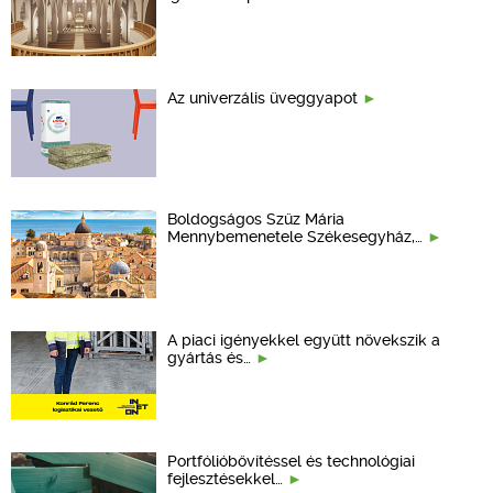
Az univerzális üveggyapot
Boldogságos Szűz Mária
Mennybemenetele Székesegyház,…
A piaci igényekkel együtt növekszik a
gyártás és…
Portfólióbővítéssel és technológiai
fejlesztésekkel…