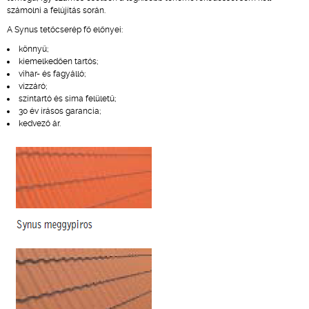
számolni a felújítás során.
A Synus tetőcserép fő előnyei:
könnyű;
kiemelkedően tartós;
vihar- és fagyálló;
vízzáró;
színtartó és sima felületű;
30 év írásos garancia;
kedvező ár.