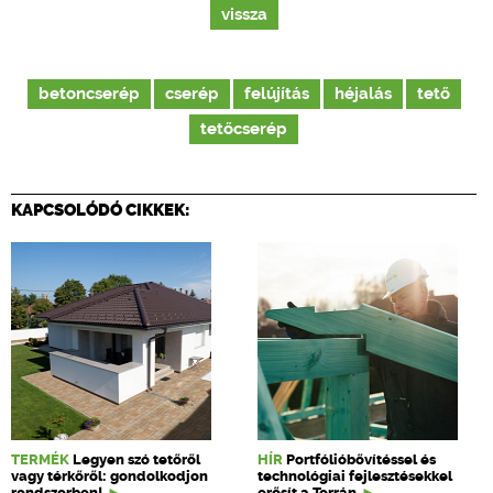
vissza
betoncserép
cserép
felújítás
héjalás
tető
tetőcserép
KAPCSOLÓDÓ CIKKEK:
TERMÉK
Legyen szó tetőről
HÍR
Portfólióbővítéssel és
vagy térkőről: gondolkodjon
technológiai fejlesztésekkel
rendszerben!
erősít a Terrán