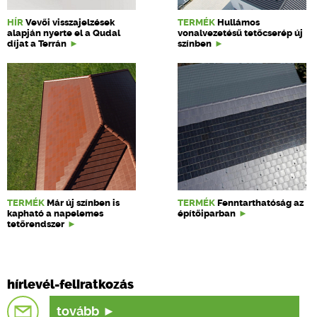
HÍR
Vevői visszajelzések
TERMÉK
Hullámos
alapján nyerte el a Qudal
vonalvezetésű tetőcserép új
díjat a Terrán
színben
TERMÉK
Már új színben is
TERMÉK
Fenntarthatóság az
kapható a napelemes
építőiparban
tetőrendszer
hírlevél-feliratkozás
tovább