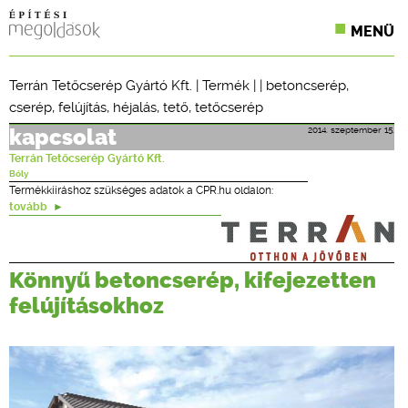
MENÜ
KONFERENCIÁK
Terrán Tetőcserép Gyártó Kft.
|
Termék
| |
betoncserép
,
cserép
,
felújítás
,
héjalás
,
tető
,
tetőcserép
SZAKLAPOK
2014. szeptember 15.
kapcsolat
CPR TERMÉKKIÍRÁS
Terrán Tetőcserép Gyártó Kft.
Bóly
ÉPÍTÉSI JOG
Termékkiíráshoz szükséges adatok a CPR.hu oldalon:
tovább
ONLINE KÉPZÉSEK
TERVEZÉSI SEGÉDLETEK
Könnyű betoncserép, kifejezetten
felújításokhoz