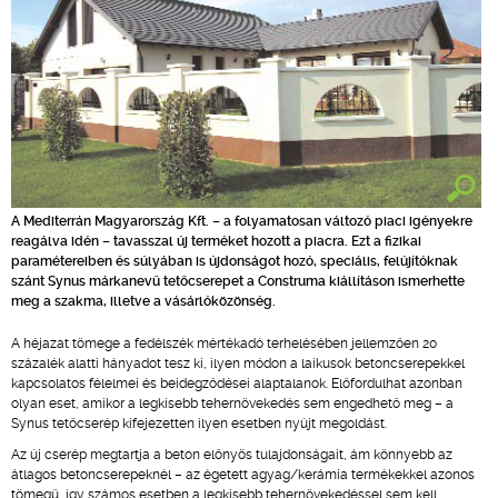
A Mediterrán Magyarország Kft. – a folyamatosan változó piaci igényekre
reagálva idén – tavasszal új terméket hozott a piacra. Ezt a fizikai
paramétereiben és súlyában is újdonságot hozó, speciális, felújítóknak
szánt Synus márkanevű tetőcserepet a Construma kiállításon ismerhette
meg a szakma, illetve a vásárlóközönség.
A héjazat tömege a fedélszék mértékadó terhelésében jellemzően 20
százalék alatti hányadot tesz ki, ilyen módon a laikusok betoncserepekkel
kapcsolatos félelmei és beidegződései alaptalanok. Előfordulhat azonban
olyan eset, amikor a legkisebb tehernövekedés sem engedhető meg – a
Synus tetőcserép kifejezetten ilyen esetben nyújt megoldást.
Az új cserép megtartja a beton előnyös tulajdonságait, ám könnyebb az
átlagos betoncserepeknél – az égetett agyag/kerámia termékekkel azonos
tömegű, így számos esetben a legkisebb tehernövekedéssel sem kell