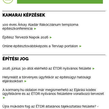
KAMARAI KÉPZÉSEK
100 éves Árkay Aladár Rákócziánum temploma
építészkonferencia
Építész Tervezői Napok 2026
Online építésztovábbképzés a Tervlap portálon
ÉPÍTÉSI JOG
2026. június 30-ától elérhető az ÉTDR nyilvános felülete
Helyreállt a törvényes ügyfélkör az építésügyi hatósági
eljárásokban
A kormany.hu oldalon már megismerhető az Eljárási kódex
ügyfélkörre és az ÉTDR nyilvános felületére vonatkozó tervezet
Újra működni fog az ÉTDR általános tájékoztatási felülete? -