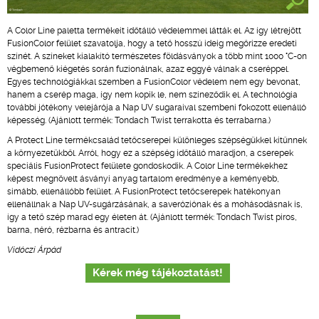
A Color Line paletta termékeit időtálló védelemmel látták el. Az így létrejött
FusionColor felület szavatolja, hogy a tető hosszú ideig megőrizze eredeti
színét. A színeket kialakító természetes földásványok a több mint 1000 °C-on
végbemenő kiégetés során fuzionálnak, azaz eggyé válnak a cseréppel.
Egyes technológiákkal szemben a FusionColor védelem nem egy bevonat,
hanem a cserép maga, így nem kopik le, nem színeződik el. A technológia
további jótékony velejárója a Nap UV sugaraival szembeni fokozott ellenálló
képesség. (Ajánlott termék: Tondach Twist terrakotta és terrabarna.)
A Protect Line termékcsalád tetőcserepei különleges szépségükkel kitűnnek
a környezetükből. Arról, hogy ez a szépség időtálló maradjon, a cserepek
speciális FusionProtect felülete gondoskodik. A Color Line termékekhez
képest megnövelt ásványi anyag tartalom eredménye a keményebb,
simább, ellenállóbb felület. A FusionProtect tetőcserepek hatékonyan
ellenállnak a Nap UV-sugárzásának, a saveróziónak és a mohásodásnak is,
így a tető szép marad egy életen át. (Ajánlott termék: Tondach Twist piros,
barna, néró, rézbarna és antracit.)
Vidóczi Árpád
Kérek még tájékoztatást!