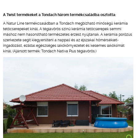
A Twist termékeket a Tondach három termékcsaládba osztotta:
A Natur Line termékcsaládban a Tondach megbízható minőségű kerámia
tetőcserepeket kínál. A téglavörös színű kerámia tetőcserepek semmi
máshoz nem hasonlítható természetes érzést nyújtanak. A kerámia porózus
szerkezete segít kiegyenlíteni a nappali és az éjszakai hőmérséklet-
ingadozást, ezáltal egészséges lakókörnyezetet és kellemes lakóklímát
kínál. (Ajánlott termék: Tondach Nativa Plus téglavörös.)