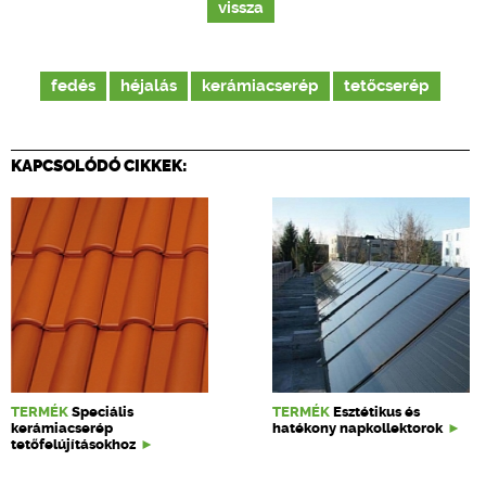
vissza
fedés
héjalás
kerámiacserép
tetőcserép
KAPCSOLÓDÓ CIKKEK:
TERMÉK
Speciális
TERMÉK
Esztétikus és
kerámiacserép
hatékony napkollektorok
tetőfelújításokhoz