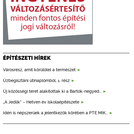
ÉPÍTÉSZETI HÍREK
Városrész, amit körülölel a természet
Üzbegisztáni útinaplómból, 1. rész
Új közösségi teret alakítottak ki a Bartók-negyed…
„A Jedlik” – Hetven év iskolaépítészete
Idén is népszerűek a jelentkezők körében a PTE MIK…