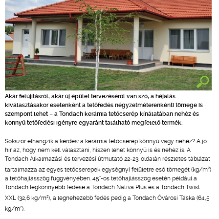
Akár felújításról, akár új épület tervezéséről van szó, a héjalás
kiválasztásakor esetenként a tetőfedés négyzetméterenkénti tömege is
szempont lehet – a Tondach kerámia tetőcserép kínálatában nehéz és
könnyű tetőfedési igényre egyaránt található megfelelő termék.
Sokszor elhangzik a kérdés: a kerámia tetőcserép könnyű vagy nehéz? A jó
hír az, hogy nem kell választani, hiszen lehet könnyű is és nehéz is. A
Tondach Alkalmazási és tervezési útmutató 22-23. oldalán részletes táblázat
2
tartalmazza az egyes tetőcserepek egységnyi felületre eső tömegét (kg/m
)
a tetőhajlásszög függvényében. 45°-os tetőhajlásszög esetén például a
Tondach legkönnyebb fedése a Tondach Nativa Plus és a Tondach Twist
2
XXL (32,6 kg/m
), a legnehezebb fedés pedig a Tondach Óvárosi Táska (64,5
2
kg/m
).