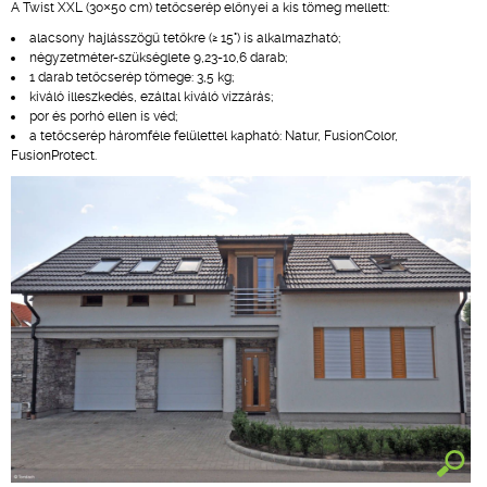
A Twist XXL (30×50 cm) tetőcserép előnyei a kis tömeg mellett:
alacsony hajlásszögű tetőkre (≥ 15°) is alkalmazható;
négyzetméter-szükséglete 9,23-10,6 darab;
1 darab tetőcserép tömege: 3,5 kg;
kiváló illeszkedés, ezáltal kiváló vízzárás;
por és porhó ellen is véd;
a tetőcserép háromféle felülettel kapható: Natur, FusionColor,
FusionProtect.