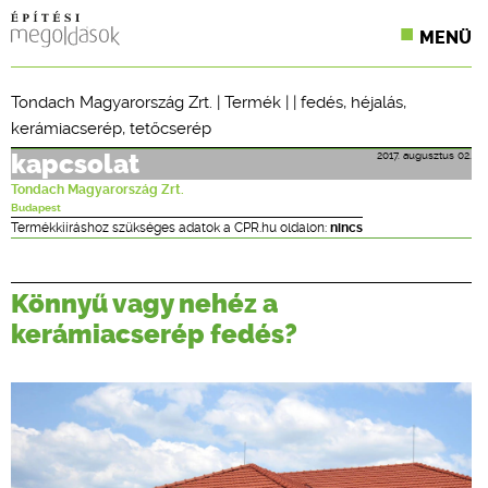
MENÜ
KONFERENCIÁK
Tondach Magyarország Zrt.
|
Termék
| |
fedés
,
héjalás
,
kerámiacserép
,
tetőcserép
SZAKLAPOK
2017. augusztus 02.
kapcsolat
CPR TERMÉKKIÍRÁS
Tondach Magyarország Zrt.
Budapest
ÉPÍTÉSI JOG
Termékkiíráshoz szükséges adatok a CPR.hu oldalon:
nincs
ONLINE KÉPZÉSEK
Könnyű vagy nehéz a
TERVEZÉSI SEGÉDLETEK
kerámiacserép fedés?