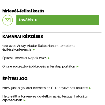
hírlevél-feliratkozás
tovább
KAMARAI KÉPZÉSEK
100 éves Árkay Aladár Rákócziánum temploma
építészkonferencia
Építész Tervezői Napok 2026
Online építésztovábbképzés a Tervlap portálon
ÉPÍTÉSI JOG
2026. június 30-ától elérhető az ÉTDR nyilvános felülete
Helyreállt a törvényes ügyfélkör az építésügyi hatósági
eljárásokban