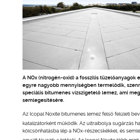
A NOx (nitrogén-oxid) a fosszilis tüzelőanyagok
egyre nagyobb mennyiségben termelődik, szennye
speciális bitumenes vízszigetelő lemez, ami mego
semlegesítésére.
Az Icopal Noxite bitumenes lemez felső felületi bev
katalizátorként működik. Az ultraibolya sugárzás ha
kölcsönhatásba lép a NOx-részecskékkel, és sem