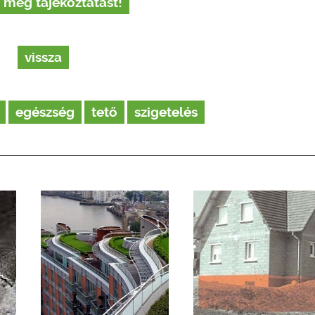
 még tájékoztatást!
vissza
egészség
tető
szigetelés