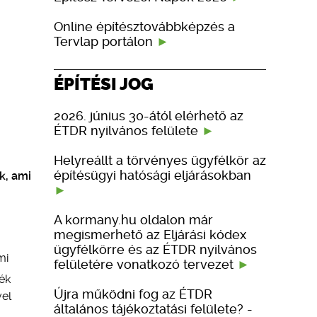
Online építésztovábbképzés a
Tervlap portálon
ÉPÍTÉSI JOG
2026. június 30-ától elérhető az
ÉTDR nyilvános felülete
Helyreállt a törvényes ügyfélkör az
építésügyi hatósági eljárásokban
k, ami
A kormany.hu oldalon már
megismerhető az Eljárási kódex
ügyfélkörre és az ÉTDR nyilvános
mi
felületére vonatkozó tervezet
lék
Újra működni fog az ÉTDR
vel
általános tájékoztatási felülete? -