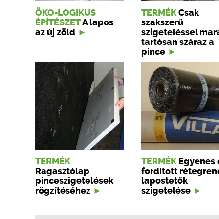
ÖKO-LOGIKUS
TERMÉK
Csak
ÉPÍTÉSZET
A lapos
szakszerű
az új zöld
szigeteléssel mar
tartósan száraz a
pince
TERMÉK
TERMÉK
Egyenes 
Ragasztólap
fordított rétegre
pinceszigetelések
lapostetők
rögzítéséhez
szigetelése