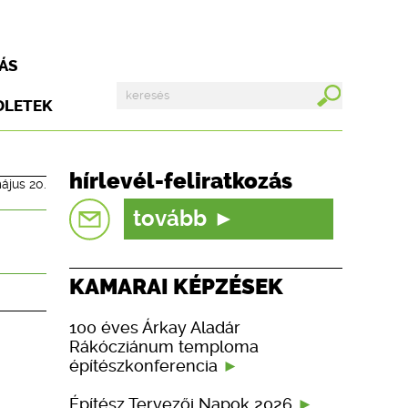
ÁS
DLETEK
hírlevél-feliratkozás
ájus 20.
tovább
KAMARAI KÉPZÉSEK
100 éves Árkay Aladár
Rákócziánum temploma
építészkonferencia
Építész Tervezői Napok 2026