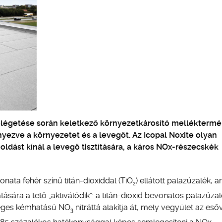
 elégetése során keletkező környezetkárosító melléktermé
zve a környezetet és a levegőt. Az Icopal Noxite olyan
ldást kínál a levegő tisztítására, a káros NOx-részecskék
onata fehér színű titán-dioxiddal (TiO
) ellátott palazúzalék, a
2
tására a tető „aktiválódik”: a titán-dioxid bevonatos palazúza
leges kémhatású NO
nitráttá alakítja át, mely vegyület az eső
3