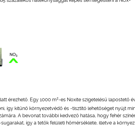
nt 85 százalékos hatékonysággal képes semlegesíteni a NOx-
2
latt érezhető. Egy 1000 m
-es Noxite szigetelésű lapostető é
, így kitűnő környezetvédő és -tisztító lehetőséget nyújt mi
 számára. A bevonat további kedvező hatása, hogy fehér színé
garakat, így a tetők felületi hőmérséklete, illetve a környez