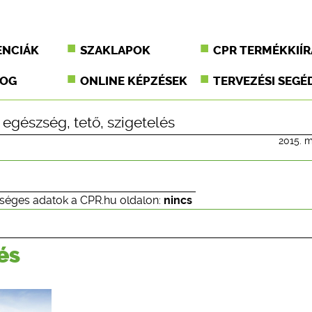
ENCIÁK
SZAKLAPOK
CPR TERMÉKKIÍR
JOG
ONLINE KÉPZÉSEK
TERVEZÉSI SEGÉ
,
egészség
,
tető
,
szigetelés
2015. m
séges adatok a CPR.hu oldalon:
nincs
és