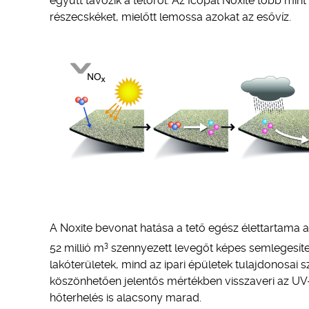
együtt távozik a tetőről. Az Icopal Noxite több mi
részecskéket, mielőtt lemossa azokat az esővíz.
A Noxite bevonat hatása a tető egész élettartama a
3
52 millió m
szennyezett levegőt képes semlegesíteni
lakóterületek, mind az ipari épületek tulajdonosai
köszönhetően jelentős mértékben visszaveri az UV-su
hőterhelés is alacsony marad.