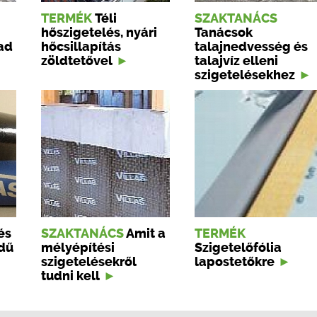
TERMÉK
Téli
SZAKTANÁCS
hőszigetelés, nyári
Tanácsok
ad
hőcsillapítás
talajnedvesség és
zöldtetővel
talajvíz elleni
szigetelésekhez
és
SZAKTANÁCS
Amit a
TERMÉK
ndű
mélyépítési
Szigetelőfólia
szigetelésekről
lapostetőkre
tudni kell