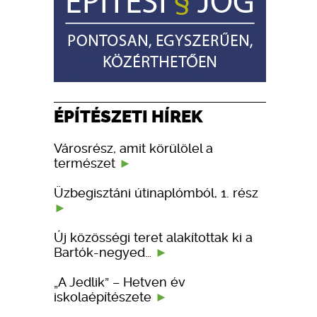
ÉPÍTÉSZETI HÍREK
Városrész, amit körülölel a
természet
Üzbegisztáni útinaplómból, 1. rész
Új közösségi teret alakítottak ki a
Bartók-negyed…
„A Jedlik” – Hetven év
iskolaépítészete