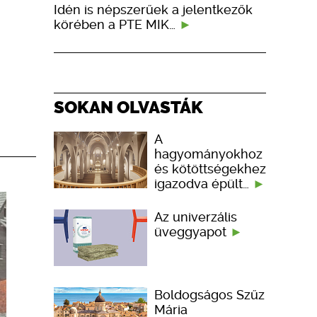
Idén is népszerűek a jelentkezők
körében a PTE MIK…
SOKAN OLVASTÁK
A
hagyományokhoz
és kötöttségekhez
igazodva épült…
Az univerzális
üveggyapot
Boldogságos Szűz
Mária