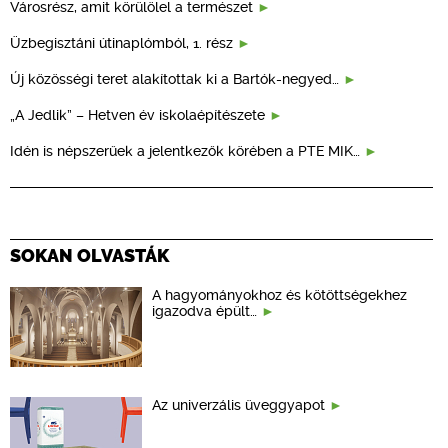
Városrész, amit körülölel a természet
Üzbegisztáni útinaplómból, 1. rész
Új közösségi teret alakítottak ki a Bartók-negyed…
„A Jedlik” – Hetven év iskolaépítészete
Idén is népszerűek a jelentkezők körében a PTE MIK…
SOKAN OLVASTÁK
A hagyományokhoz és kötöttségekhez
igazodva épült…
Az univerzális üveggyapot