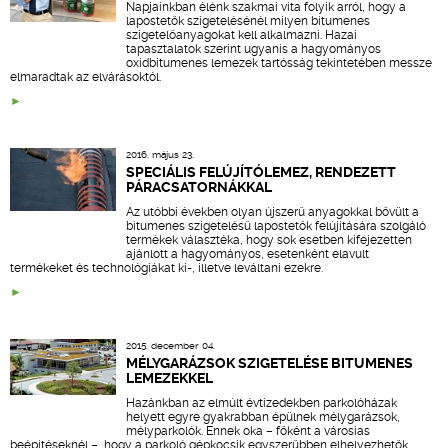
Napjainkban élénk szakmai vita folyik arról, hogy a
lapostetők szigetelésénél milyen bitumenes
szigetelőanyagokat kell alkalmazni. Hazai
tapasztalatok szerint ugyanis a hagyományos
oxidbitumenes lemezek tartósság tekintetében messze
elmaradtak az elvárásoktól.
2016. május 23.
SPECIÁLIS FELÚJÍTÓLEMEZ, RENDEZETT
PÁRACSATORNÁKKAL
Az utóbbi években olyan újszerű anyagokkal bővült a
bitumenes szigetelésű lapostetők felújítására szolgáló
termékek választéka, hogy sok esetben kifejezetten
ajánlott a hagyományos, esetenként elavult
termékeket és technológiákat ki-, illetve leváltani ezekre.
2015. december 04.
MÉLYGARÁZSOK SZIGETELÉSE BITUMENES
LEMEZEKKEL
Hazánkban az elmúlt évtizedekben parkolóházak
helyett egyre gyakrabban épülnek mélygarázsok,
mélyparkolók. Ennek oka – főként a városias
beépítéseknél –, hogy a parkoló gépkocsik egyszerűbben elhelyezhetők