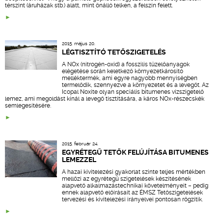
térszint (áruházak stb.) alatt, mint önálló telken, a felszín felett.
2015. május 20.
LÉGTISZTÍTÓ TETŐSZIGETELÉS
A NOx (nitrogén-oxid) a fosszilis tüzelőanyagok
elégetése során keletkező környezetkárosító
melléktermék, ami egyre nagyobb mennyiségben
termelődik, szennyezve a környezetet és a levegőt. Az
Icopal Noxite olyan speciális bitumenes vízszigetelő
lemez, ami megoldást kínál a levegő tisztítására, a káros NOx-részecskék
semlegesítésére.
2015. február 24.
EGYRÉTEGŰ TETŐK FELÚJÍTÁSA BITUMENES
LEMEZZEL
A hazai kivitelezési gyakorlat szinte teljes mértékben
mellőzi az egyrétegű szigetelések készítésének
alapvető alkalmazástechnikai követelményeit – pedig
ennek alapvető előírásait az ÉMSZ Tetőszigetelések
tervezési és kivitelezési irányelvei pontosan rögzítik.