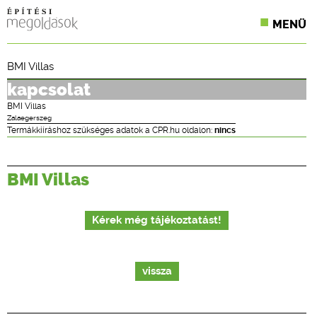
MENÜ
KONFERENCIÁK
BMI Villas
SZAKLAPOK
kapcsolat
BMI Villas
CPR TERMÉKKIÍRÁS
Zalaegerszeg
Termákkiíráshoz szükséges adatok a CPR.hu oldalon:
nincs
ÉPÍTÉSI JOG
BMI Villas
ONLINE KÉPZÉSEK
TERVEZÉSI SEGÉDLETEK
Kérek még tájékoztatást!
vissza