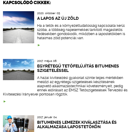
KAPCSOLÓDÓ CIKKEK:
2020. október 05.
A LAPOS AZ ÚJ ZÖLD
Ha a tetők és a környezettudatosság kapcsolata kerül
szóba, a többség napelemekkel tarkított magastetős
fedésekben gondolkodik, miközben a lapostetőkben is
hatalmas zöld potenciál van.
2017. május 08.
EGYRÉTEGŰ TETŐFELÚJÍTÁS BITUMENES
SZIGETELÉSSEL
A hazai kivitelezési gyakorlat szinte teljes mértékben
mellőzi az egyrétegű szigetelések készítésének
alapvető alkalmazástechnikai követelményeit, pedig
ennek előírásait az ÉMSZ Tetőszigetelések Tervezési és
Kivitelezési Irányelvei pontosan rögzítik.
2017. január 04.
BITUMENES LEMEZEK KIVÁLASZTÁSA ÉS
ALKALMAZÁSA LAPOSTETŐKÖN