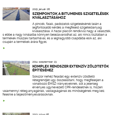
2015. január 06.
SZEMPONTOK A BITUMENES SZIGETELÉSEK
KIVÁLASZTÁSÁHOZ
A pincék, falak, padozatok szigetelésénél talán a
legfontosabb kérdés a megfelelő szigetelőanyag
kiválasztása. A hazai piacon rendkívül nagy a választék,
s ebbe a nagy kínálatba könnyen belezavarodhat az, aki nincs tisztában a
termékek műszaki tartalmával, és a legnagyobb csapdába esik az, aki
csupán a termékek árára figyel.
2014. szeptember 23.
KOMPLEX RENDSZER EXTENZÍV ZÖLDTETŐK
ÉPÍTÉSÉHEZ
Sokszor nehéz feladat egy extenzív zöldtető
rétegrendjét úgy összeállítani, hogy megfeleljen a
vonatkozó ÉMSZ-irányelveknek, sőt a jelenleg
érvényes úgynevezett CPR-rendeletnek is, hiszen
valamennyi réteg anyagának, vastagságának és minőségének meg kell
felelnie a teljesítményelvárásoknak.
2013. július 08.