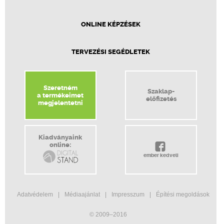
ONLINE KÉPZÉSEK
TERVEZÉSI SEGÉDLETEK
Szeretném
Szaklap-
a termékeimet
előfizetés
megjelentetni
Kiadványaink
online:
ember kedveli
Adatvédelem
Médiaajánlat
Impresszum
Építési megoldások
© 2009–2016