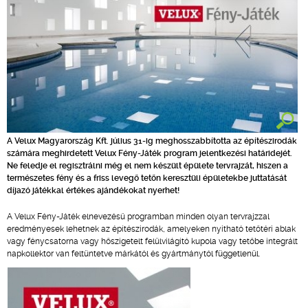
A Velux Magyarország Kft. július 31-ig meghosszabbította az építészirodák
számára meghirdetett Velux Fény-Játék program jelentkezési határidejét.
Ne feledje el regisztrálni még el nem készült épülete tervrajzát, hiszen a
természetes fény és a friss levegő tetőn keresztüli épületekbe juttatását
díjazó játékkal értékes ajándékokat nyerhet!
A Velux Fény-Játék elnevezésű programban minden olyan tervrajzzal
eredményesek lehetnek az építészirodák, amelyeken nyitható tetőtéri ablak
vagy fénycsatorna vagy hőszigetelt felülvilágító kupola vagy tetőbe integrált
napkollektor van feltüntetve márkától és gyártmánytól függetlenül.