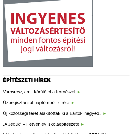
ÉPÍTÉSZETI HÍREK
Városrész, amit körülölel a természet
Üzbegisztáni útinaplómból, 1. rész
Új közösségi teret alakítottak ki a Bartók-negyed…
„A Jedlik” – Hetven év iskolaépítészete