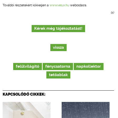
További részletekért klikkeljen a
www.velux.hu
weboldalra.
(x)
Kérek még tájékoztatást!
vissza
felülvilágító
fénycsatorna
napkollektor
tetőablak
KAPCSOLÓDÓ CIKKEK: