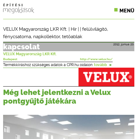
MENÜ
KONFERENCIÁK
VELUX Magyarország LKR Kft.
|
Hír
| |
felülvilágító
,
fénycsatorna
,
napkollektor
,
tetőablak
SZAKLAPOK
2012. június 20.
kapcsolat
CPR TERMÉKKIÍRÁS
VELUX Magyarország LKR Kft.
Budapest
http://www.velux.hu/
ÉPÍTÉSI JOG
Termékkiíráshoz szükséges adatok a CPR.hu oldalon:
tovább
ONLINE KÉPZÉSEK
Még lehet jelentkezni a Velux
TERVEZÉSI SEGÉDLETEK
pontgyűjtő játékára