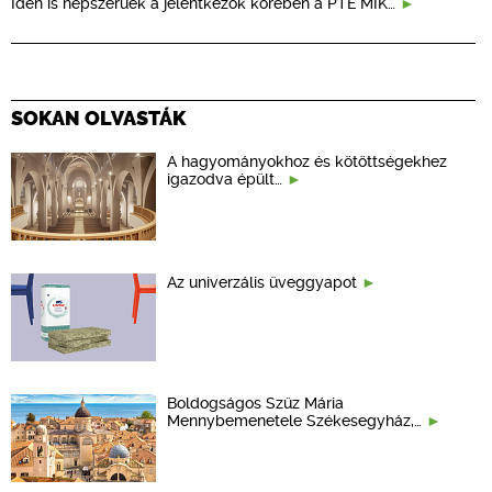
Idén is népszerűek a jelentkezők körében a PTE MIK…
SOKAN OLVASTÁK
A hagyományokhoz és kötöttségekhez
igazodva épült…
Az univerzális üveggyapot
Boldogságos Szűz Mária
Mennybemenetele Székesegyház,…