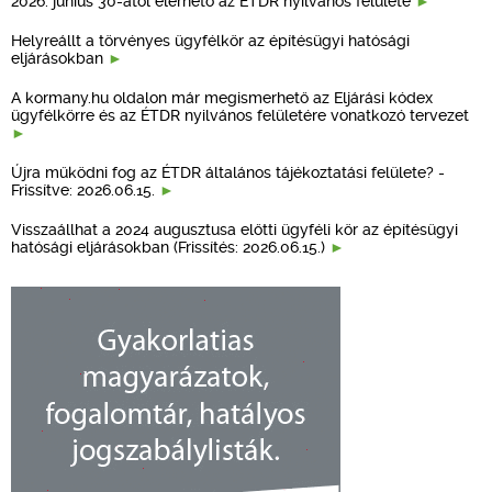
2026. június 30-ától elérhető az ÉTDR nyilvános felülete
Helyreállt a törvényes ügyfélkör az építésügyi hatósági
eljárásokban
A kormany.hu oldalon már megismerhető az Eljárási kódex
ügyfélkörre és az ÉTDR nyilvános felületére vonatkozó tervezet
Újra működni fog az ÉTDR általános tájékoztatási felülete? -
Frissítve: 2026.06.15.
Visszaállhat a 2024 augusztusa előtti ügyféli kör az építésügyi
hatósági eljárásokban (Frissítés: 2026.06.15.)