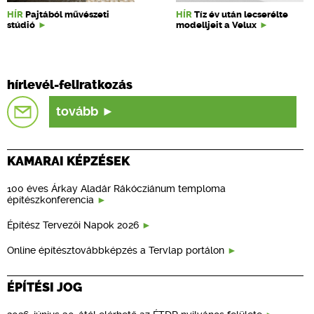
HÍR
Pajtából művészeti
HÍR
Tíz év után lecserélte
stúdió
modelljeit a Velux
hírlevél-feliratkozás
tovább
KAMARAI KÉPZÉSEK
100 éves Árkay Aladár Rákócziánum temploma
építészkonferencia
Építész Tervezői Napok 2026
Online építésztovábbképzés a Tervlap portálon
ÉPÍTÉSI JOG