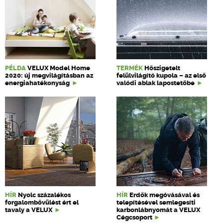
PÉLDA
VELUX Model Home
TERMÉK
Hőszigetelt
2020: új megvilágításban az
felülvilágító kupola – az első
energiahatékonyság
valódi ablak lapostetőbe
HÍR
Nyolc százalékos
HÍR
Erdők megóvásával és
forgalombővülést ért el
telepítésével semlegesíti
tavaly a VELUX
karbonlábnyomát a VELUX
Cégcsoport