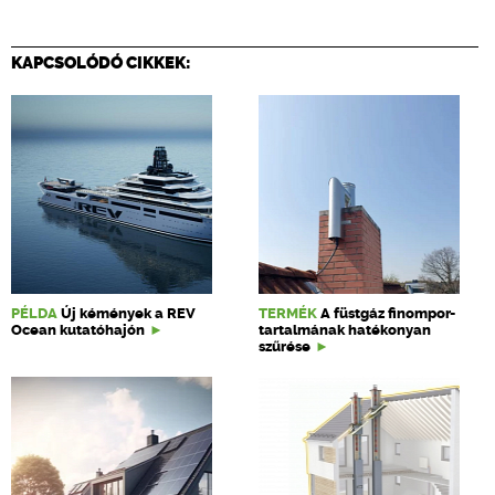
KAPCSOLÓDÓ CIKKEK:
PÉLDA
Új kémények a REV
TERMÉK
A füstgáz finompor-
Ocean kutatóhajón
tartalmának hatékonyan
szűrése