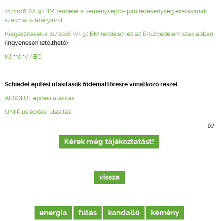
21/2016. (VI. 9.) BM rendelet a kéményseprő-ipari tevékenység ellátásának
szakmai szabályairól
Kiegészítések a 21/2016. (VI. 9.) BM rendelethez az E-tűzvédelem szaklapban
(ingyenesen letölthető)
Kémény ABC
Schiedel építési utasítások födémáttörésre vonatkozó részei:
ABSOLUT építési utasítás
UNI Plus építési utasítás
(x)
Kérek még tájékoztatást!
vissza
energia
fűtés
kandalló
kémény