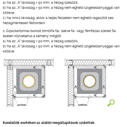
a.) ha az „A” távolság > 50 mm, a hézag szellőzik,
b.) ha az „A” távolság > 50 mm, a hézag nem éghető szigetelőanyaggal van
kitöltve,
c.) ha nincs távolság, akkor a teljes felületen nem éghető ragasztót kell
hézagmentesen felhordani.
2. Gipszkartonnal burkolt tömörfa fal, illetve fa- vagy fémfázas szerelt fal
esetén közvetlenül a kémény mögött:
a.) ha az „A” távolság > 50 mm, a hézag szellőzik,
b.) ha az „A” távolság > 50 mm, a hézag nem éghető szigetelőanyaggal van
kitöltve.
Kandallók esetében az alábbi megállapítások születtek: