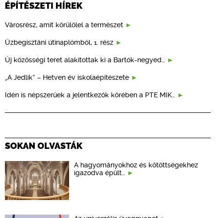
ÉPÍTÉSZETI HÍREK
Városrész, amit körülölel a természet
Üzbegisztáni útinaplómból, 1. rész
Új közösségi teret alakítottak ki a Bartók-negyed…
„A Jedlik” – Hetven év iskolaépítészete
Idén is népszerűek a jelentkezők körében a PTE MIK…
SOKAN OLVASTÁK
A hagyományokhoz és kötöttségekhez
igazodva épült…