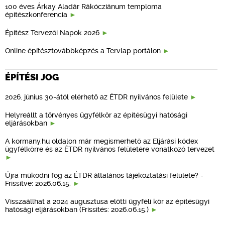
100 éves Árkay Aladár Rákócziánum temploma
építészkonferencia
Építész Tervezői Napok 2026
Online építésztovábbképzés a Tervlap portálon
ÉPÍTÉSI JOG
2026. június 30-ától elérhető az ÉTDR nyilvános felülete
Helyreállt a törvényes ügyfélkör az építésügyi hatósági
eljárásokban
A kormany.hu oldalon már megismerhető az Eljárási kódex
ügyfélkörre és az ÉTDR nyilvános felületére vonatkozó tervezet
Újra működni fog az ÉTDR általános tájékoztatási felülete? -
Frissítve: 2026.06.15.
Visszaállhat a 2024 augusztusa előtti ügyféli kör az építésügyi
hatósági eljárásokban (Frissítés: 2026.06.15.)