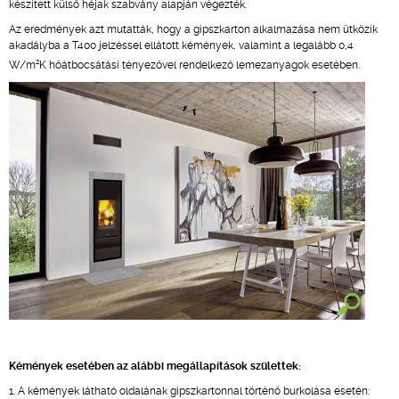
készített külső héjak szabvány alapján végezték.
Az eredmények azt mutatták, hogy a gipszkarton alkalmazása nem ütközik
akadályba a T400 jelzéssel ellátott kémények, valamint a legalább 0,4
2
W/m
K hőátbocsátási tényezővel rendelkező lemezanyagok esetében.
Kémények esetében az alábbi megállapítások születtek:
1. A kémények látható oldalának gipszkartonnal történő burkolása esetén: