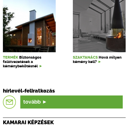
TERMÉK
Biztonságos
SZAKTANÁCS
Hová milyen
falátvezetések a
kémény kell?
kéménybekötésnél
hírlevél-feliratkozás
tovább
KAMARAI KÉPZÉSEK