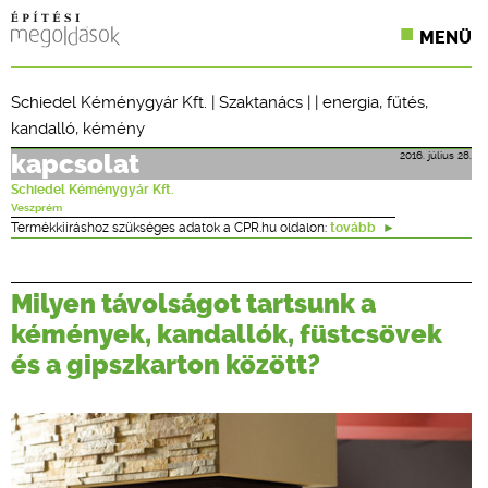
MENÜ
KONFERENCIÁK
Schiedel Kéménygyár Kft.
|
Szaktanács
| |
energia
,
fűtés
,
kandalló
,
kémény
SZAKLAPOK
2016. július 28.
kapcsolat
CPR TERMÉKKIÍRÁS
Schiedel Kéménygyár Kft.
Veszprém
ÉPÍTÉSI JOG
Termékkiíráshoz szükséges adatok a CPR.hu oldalon:
tovább
ONLINE KÉPZÉSEK
Milyen távolságot tartsunk a
TERVEZÉSI SEGÉDLETEK
kémények, kandallók, füstcsövek
és a gipszkarton között?