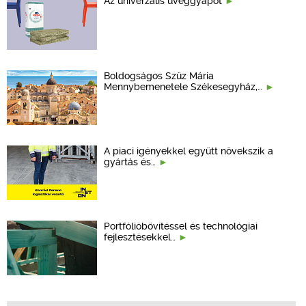
Az univerzális üveggyapot
Boldogságos Szűz Mária
Mennybemenetele Székesegyház,…
A piaci igényekkel együtt növekszik a
gyártás és…
Portfólióbővítéssel és technológiai
fejlesztésekkel…