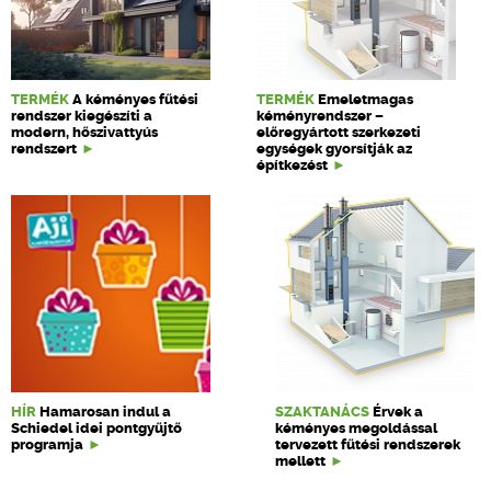
TERMÉK
A kéményes fűtési
TERMÉK
Emeletmagas
rendszer kiegészíti a
kéményrendszer –
modern, hőszivattyús
előregyártott szerkezeti
rendszert
egységek gyorsítják az
építkezést
HÍR
Hamarosan indul a
SZAKTANÁCS
Érvek a
Schiedel idei pontgyűjtő
kéményes megoldással
programja
tervezett fűtési rendszerek
mellett