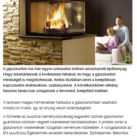
A gipszkarton ma már egyre szélesebb körben alkalmazott építőanyag.
Hogy elkerülhessük a kivitelezési hibákat, és hogy a gipszkarton
minőségét is megőrizhessük, fontos tisztában lenni a beépítéssel
kapcsolatos előírásokkal, szabályokkal. A következőkben néhány
hasznos tanáccsal szolgálunk a tervezést, beépítést illetően.
A tartósan magas hőmérséklet hatására a gipszkartonban található
kristályvíz kiválik, így az anyag veszít szilárdságából.
A Schiedel az ausztriai kéményszövetség tagjaként osztrák gipszkarton
gyártókkal közösen végzett kísérleteket tesztlaborjában. A próbák során a
gipszkarton viselkedését vizsgálták kémények közelében. A vizsgálatokat az
EN 12446:2011 Égéstermék-elvezető berendezések, Építőelemek, Betonból