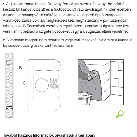
1. A gipszkartonnal burkolt fa- vagy fémvázas szerelt fal vagy tömörfából
készült fal kandallótól (B) és a füstcsőtől (C) való távolságát minden esetben
az adott kandallógyártó előírásainak, illetve az éghető építőanyagokra
vonatkozó szabályoknak megfelelően kell meghatározni. A párhuzamosan
elhelyezkedő füstcsövek esetében egyéb szempontokat is figyelembe kell
venni, mint például a szigetelt csöveket vagy a kisugárzás elleni védelmet.
2. A kandalló mögötti nem belátható vagy zárt részeknél, valamint a kandalló
belsejében tilos gipszkartont felhasználni!
További hasznos információk olvashatók a témában: