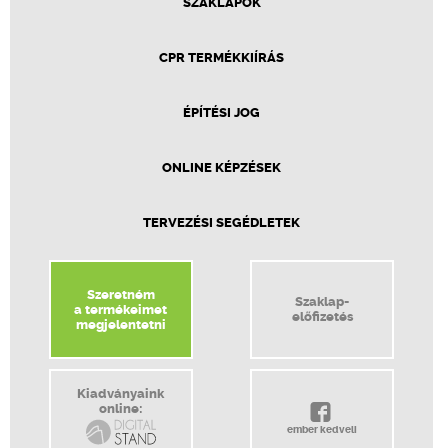
SZAKLAPOK
CPR TERMÉKKIÍRÁS
ÉPÍTÉSI JOG
ONLINE KÉPZÉSEK
TERVEZÉSI SEGÉDLETEK
Szeretném
Szaklap-
a termékeimet
előfizetés
megjelentetni
Kiadványaink
online:
ember kedveli