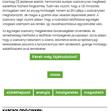
kizárólag CE jelöléssel ellátott, harmonizált európai szabványnak megfelelő
alátétfólia hozható forgalomba. Tudni kell viszont, hogy a CE-minősítés
önmagában nem az anyag minőségét, hanem az EN 13859-1 szabványban
meghatározott, de maguk a gyártók által vállaltak teljesítését jelenti. A
szabvány segít viszont abban, hogy a különböző tetőfóliákat egységes
vizsgálati szempont alá rendeli, így összehasonlításuk egyszerűbbé válik.
Az egységes szabvány megjelenése összességében örvendetes, és
remélhetőleg mérföldkő a tetőfóliák minőségének javulásában, bízva abban,
hogy a szabványt betartatni is sikerül, eltüntetve ezzel az építőanyag-
kereskedések polcairól a tanúsítvánnyal nem rendelkező, gyenge minőségű,
alátétfóliaként árult termékeket.
Kérek még tájékoztatást!
vissza
alátéthéjazat
energia
hőszigetelés
magastető
KAPCSOLÓDÓ CIKKEK: