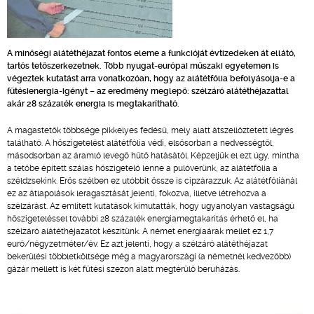
A minőségi alátéthéjazat fontos eleme a funkcióját évtizedeken át ellátó,
tartós tetőszerkezetnek. Több nyugat-európai műszaki egyetemen is
végeztek kutatást arra vonatkozóan, hogy az alátétfólia befolyásolja-e a
fűtésienergia-igényt – az eredmény meglepő: szélzáró alátéthéjazattal
akár 28 százalék energia is megtakarítható.
A magastetők többsége pikkelyes fedésű, mely alatt átszellőztetett légrés
található. A hőszigetelést alátétfólia védi, elsősorban a nedvességtől,
másodsorban az áramló levegő hűtő hatásától. Képzeljük el ezt úgy, mintha
a tetőbe épített szálas hőszigetelő lenne a pulóverünk, az alátétfólia a
széldzsekink. Erős szélben ez utóbbit össze is cipzárazzuk. Az alátétfóliánál
ez az átlapolások leragasztását jelenti, fokozva, illetve létrehozva a
szélzárást. Az említett kutatások kimutatták, hogy ugyanolyan vastagságú
hőszigeteléssel további 28 százalék energiamegtakarítás érhető el, ha
szélzáró alátéthéjazatot készítünk. A német energiaárak mellet ez 1,7
euró/négyzetméter/év. Ez azt jelenti, hogy a szélzáró alátéthéjazat
bekerülési többletköltsége még a magyarországi (a németnél kedvezőbb)
gázár mellett is két fűtési szezon alatt megtérülő beruházás.