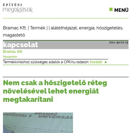
MENÜ
KONFERENCIÁK
Bramac Kft.
|
Termék
| |
alátéthéjazat
,
energia
,
hőszigetelés
,
magastető
SZAKLAPOK
2014. április 15.
kapcsolat
CPR TERMÉKKIÍRÁS
Bramac Kft.
Veszprém
ÉPÍTÉSI JOG
Termékkiíráshoz szükséges adatok a CPR.hu oldalon:
tovább
ONLINE KÉPZÉSEK
Nem csak a hőszigetelő réteg
TERVEZÉSI SEGÉDLETEK
növelésével lehet energiát
megtakarítani