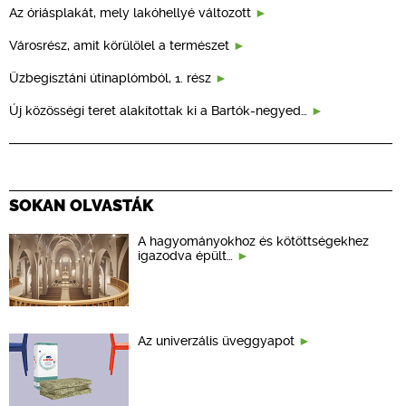
Az óriásplakát, mely lakóhellyé változott
Városrész, amit körülölel a természet
Üzbegisztáni útinaplómból, 1. rész
Új közösségi teret alakítottak ki a Bartók-negyed…
SOKAN OLVASTÁK
A hagyományokhoz és kötöttségekhez
igazodva épült…
Az univerzális üveggyapot