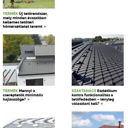
TERMÉK
Új tetőrendszer,
mely minden évszakban
kellemes tetőtéri
hőmérsékletet teremt
TERMÉK
Mennyi a
SZAKTANÁCS
Esztétikum
cseréptetők minimális
kontra funkcionalitás a
hajlásszöge?
tetőfedésben – tényleg
választani kell?