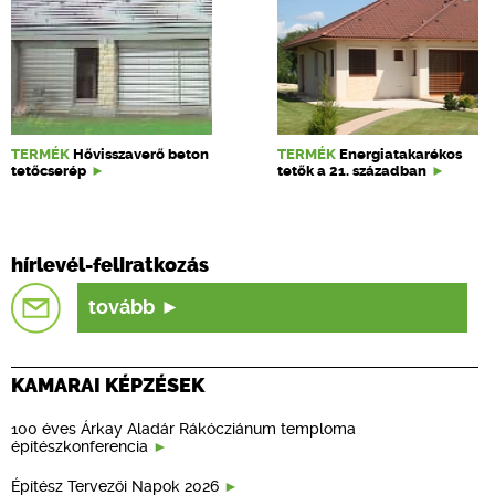
TERMÉK
Hővisszaverő beton
TERMÉK
Energiatakarékos
tetőcserép
tetők a 21. században
hírlevél-feliratkozás
tovább
KAMARAI KÉPZÉSEK
100 éves Árkay Aladár Rákócziánum temploma
építészkonferencia
Építész Tervezői Napok 2026