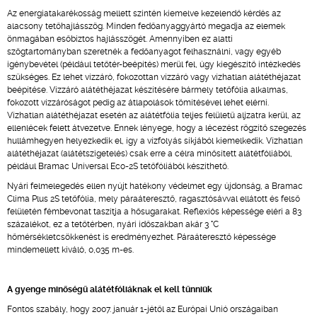
Az energiatakarékosság mellett szintén kiemelve kezelendő kérdés az
alacsony tetőhajlásszög. Minden fedőanyaggyártó megadja az elemek
önmagában esőbiztos hajlásszögét. Amennyiben ez alatti
szögtartományban szeretnék a fedőanyagot felhasználni, vagy egyéb
igénybevétel (például tetőtér-beépítés) merül fel, úgy kiegészítő intézkedés
szükséges. Ez lehet vízzáró, fokozottan vízzáró vagy vízhatlan alátéthéjazat
beépítése. Vízzáró alátéthéjazat készítésére bármely tetőfólia alkalmas,
fokozott vízzáróságot pedig az átlapolások tömítésével lehet elérni.
Vízhatlan alátéthéjazat esetén az alátétfólia teljes felületű aljzatra kerül, az
ellenlécek felett átvezetve. Ennek lényege, hogy a lécezést rögzítő szegezés
hullámhegyen helyezkedik el, így a vízfolyás síkjából kiemelkedik. Vízhatlan
alátéthéjazat (alátétszigetelés) csak erre a célra minősített alátétfóliából,
például Bramac Universal Eco-2S tetőfóliából készíthető.
Nyári felmelegedés ellen nyújt hatékony védelmet egy újdonság, a Bramac
Clima Plus 2S tetőfólia, mely páraáteresztő, ragasztósávval ellátott és felső
felületén fémbevonat taszítja a hősugarakat. Reflexiós képessége eléri a 83
százalékot, ez a tetőtérben, nyári időszakban akár 3 °C
hőmérsékletcsökkenést is eredményezhet. Páraáteresztő képessége
mindemellett kiváló, 0,035 m-es.
A gyenge minőségű alátétfóliáknak el kell tűnniük
Fontos szabály, hogy 2007. január 1-jétől az Európai Unió országaiban