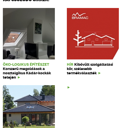
ÖKO-LOGIKUS ÉPÍTÉSZET
HÍR
Kibővült szolgáltatási
Korszerű megoldások a
kör, szélesebb
nosztalgikus Kádár-kockák
termékválaszték
tetején