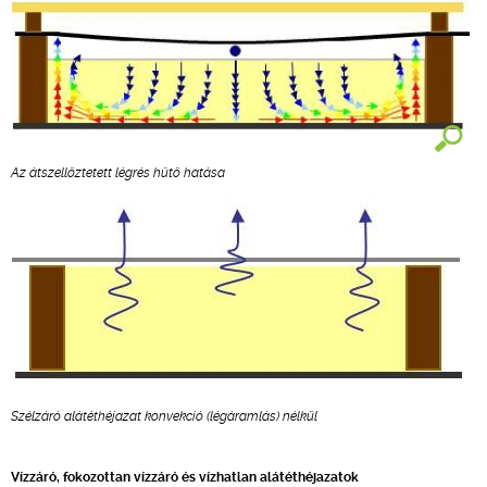
Az átszellőztetett légrés hűtő hatása
Szélzáró alátéthéjazat konvekció (légáramlás) nélkül
Vízzáró, fokozottan vízzáró és vízhatlan alátéthéjazatok