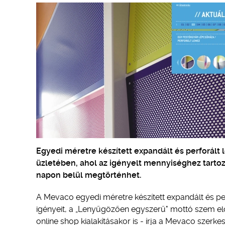
Egyedi méretre készített expandált és perforált
üzletében, ahol az igényelt mennyiséghez tartoz
napon belül megtörténhet.
A Mevaco egyedi méretre készített expandált és per
igényeit, a „Lenyűgözően egyszerű" mottó szem elő
online shop kialakításakor is - írja a Mevaco szerk