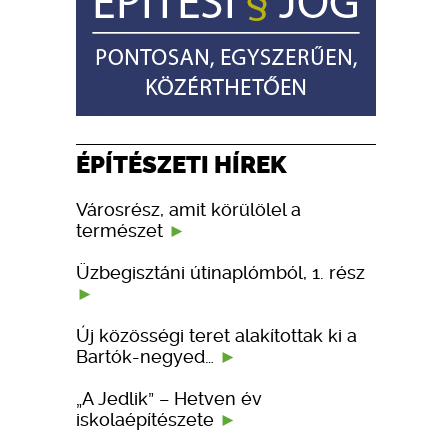
ÉPÍTÉSZETI HÍREK
Városrész, amit körülölel a
természet
Üzbegisztáni útinaplómból, 1. rész
Új közösségi teret alakítottak ki a
Bartók-negyed…
„A Jedlik” – Hetven év
iskolaépítészete