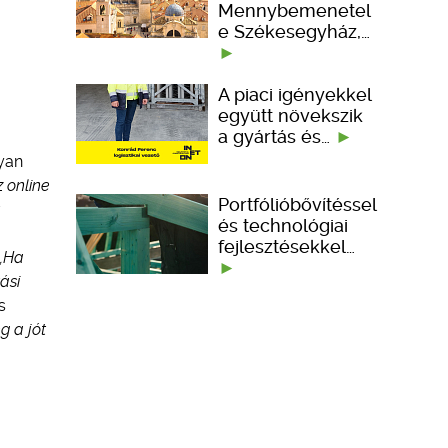
Mennybemenetel
e Székesegyház,…
A piaci igényekkel
együtt növekszik
a gyártás és…
lyan
z online
Portfólióbővítéssel
és technológiai
fejlesztésekkel…
„Ha
ási
s
g a jót