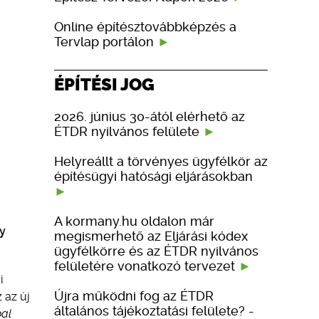
Online építésztovábbképzés a
Tervlap portálon
ÉPÍTÉSI JOG
2026. június 30-ától elérhető az
ÉTDR nyilvános felülete
Helyreállt a törvényes ügyfélkör az
építésügyi hatósági eljárásokban
A kormany.hu oldalon már
ny
megismerhető az Eljárási kódex
ügyfélkörre és az ÉTDR nyilvános
felületére vonatkozó tervezet
i
Újra működni fog az ÉTDR
 az új
általános tájékoztatási felülete? -
pal