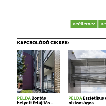
acéllemez
ac
KAPCSOLÓDÓ CIKKEK:
PÉLDA
Bontás
PÉLDA
Esztétikus 
helyett felújítás –
biztonságos