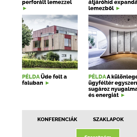
perforált lemezzel
átjáróhíd expandá
lemezből
PÉLDA
Üde folt a
PÉLDA
A különleg
faluban
ügyféltér egyszer
sugároz nyugalm
és energiát
KONFERENCIÁK
SZAKLAPOK