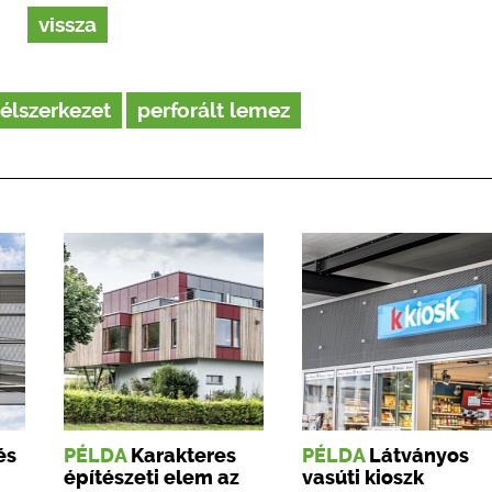
vissza
élszerkezet
perforált lemez
és
PÉLDA
Karakteres
PÉLDA
Látványos
építészeti elem az
vasúti kioszk