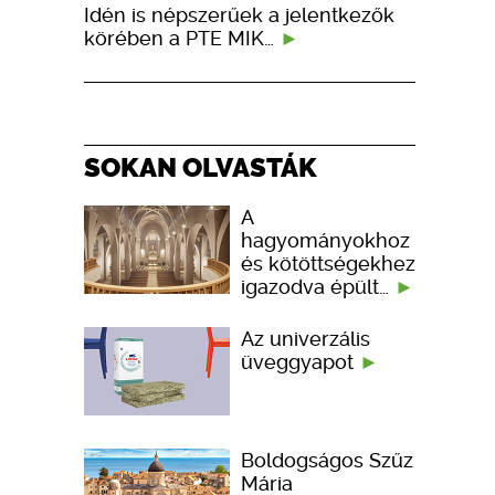
Idén is népszerűek a jelentkezők
körében a PTE MIK…
SOKAN OLVASTÁK
A
hagyományokhoz
és kötöttségekhez
igazodva épült…
Az univerzális
üveggyapot
Boldogságos Szűz
Mária