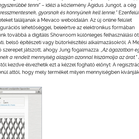
egyszerűbbé tenni"
– idézi a közlemény Ägidus Jungot, a cég
resszmentesnek, gyorsnak és könnyűnek kell lennie."
Ezenfelül
eteket találjanak a Mevaco weboldalán. Az új online felület
figurációs lehetőséggel, beleértve az elektronikus formában
ünk továbbá a digitális Showroom különleges felhasználási ötl
zati, belső építészeti vagy bútorkészítési alkalmazásokról. A 
 szerepet játszott, ahogy Jung fogalmazza:
„Az ágazatban e
nek a rendelt mennyiség alapján azonnal kiszámolja az árat."
 kezdve élvezhetik ezt a kézzel fogható előnyt: A regisztrá
lenül attól, hogy mely terméket milyen mennyiségben kívánjá