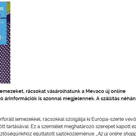
 lemezeket, rácsokat vásárolhatunk a Mevaco új online
ó árinformációk is azonnal megjelennek. A szállítás néhá
forált lemezekkel, rácsokkal szolgálja ki Európa-szerte vevő
tt tartásával. Ez a szemlélet meghatározó szerepet kapott ez
esztőségünkhöz eljuttatott sajtóközleménye.
„Az új online shop