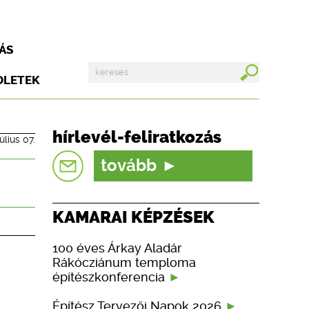
ÁS
DLETEK
hírlevél-feliratkozás
úlius 07.
tovább
KAMARAI KÉPZÉSEK
100 éves Árkay Aladár
Rákócziánum temploma
építészkonferencia
Építész Tervezői Napok 2026