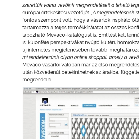
szerettük volna vevőink megrendeléseit a lehető leg
európai értékesítési vezetőjét.
„A megrendelésnek st
fontos szempont volt, hogy a vásárlók inspiráló ötl
tartalmazza a teljes termékkínálatot az összes kon
lapozható Mevaco-katalógust is. Említést kell tenn
is: különféle perspektívákat nyújtó kültéri, homlok
új internetes megjelenésében további meghatározó
mi rendelkezünk olyan online shoppal, amely a vevő
Mevaco vásárlói valóban már az első megrendeléstől
után közvetlenül betekinthetnek az árakba, függet
megrendelni.