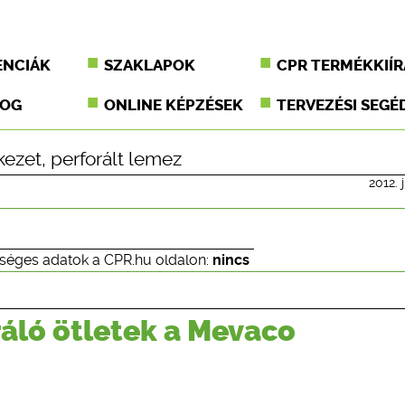
ENCIÁK
SZAKLAPOK
CPR TERMÉKKIÍR
JOG
ONLINE KÉPZÉSEK
TERVEZÉSI SEGÉ
kezet
,
perforált lemez
2012. j
séges adatok a CPR.hu oldalon:
nincs
ráló ötletek a Mevaco