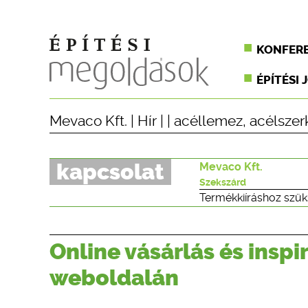
KONFER
ÉPÍTÉSI 
Mevaco Kft.
|
Hír
| |
acéllemez
,
acélszer
kapcsolat
Mevaco Kft.
Szekszárd
Termékkiíráshoz szük
Online vásárlás és inspi
weboldalán