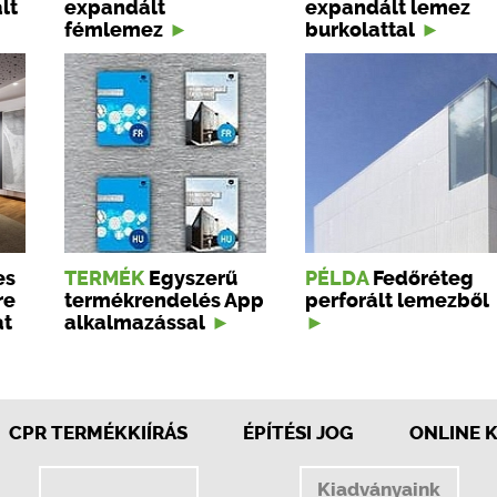
lt
expandált
expandált lemez
fémlemez
burkolattal
es
TERMÉK
Egyszerű
PÉLDA
Fedőréteg
re
termékrendelés App
perforált lemezből
at
alkalmazással
CPR TERMÉKKIÍRÁS
ÉPÍTÉSI JOG
ONLINE 
Kiadványaink