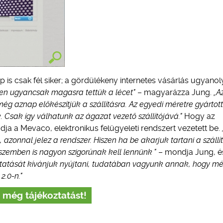
is csak fél siker; a gördülékeny internetes vásárlás ugyano
ren ugyancsak magasra tettük a lécet"
– magyarázza Jung.
„A
g aznap előkészítjük a szállításra. Az egyedi méretre gyártott
Csak így válhatunk az ágazat vezető szállítójává."
Hogy az
dja a Mevaco, elektronikus felügyeleti rendszert vezetett be.
azonnal jelez a rendszer. Hiszen ha be akarjuk tartani a szállít
szemben is nagyon szigorúnak kell lennünk "
– mondja Jung, é
ltatását kívánjuk nyújtani, tudatában vagyunk annak, hogy mé
2.0-n."
 még tájékoztatást!