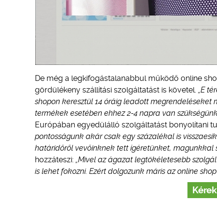
De még a legkifogástalanabbul működő online shop 
gördülékeny szállítási szolgáltatást is követel.
„E té
shopon keresztül 14 óráig leadott megrendeléseket mé
termékek esetében ehhez 2-4 napra van szükségünk. 
Európában egyedülálló szolgáltatást bonyolítani tu
pontosságunk akár csak egy százalékal is visszaesik, 
határidőről vevőinknek tett ígéretünket, magunkkal 
hozzáteszi:
„Mivel az ágazat legtökéletesebb szolgá
is lehet fokozni. Ezért dolgozunk máris az online shop 
Kérek