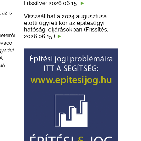
Frissítve: 2026.06.15.
 az is
Visszaállhat a 2024 augusztusa
előtti ügyféli kör az építésügyi
hatósági eljárásokban (Frissítés:
eteiről
2026.06.15.)
Mevaco
gyedül
A
ció
k