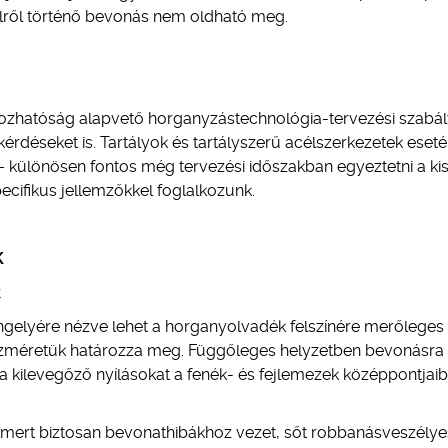
ülről történő bevonás nem oldható meg.
yozhatóság alapvető horganyzástechnológia-tervezési szabály
kérdéseket is. Tartályok és tartályszerű acélszerkezetek eset
– különösen fontos még tervezési időszakban egyeztetni a ki
ecifikus jellemzőkkel foglalkozunk.
K
k
tengelyére nézve lehet a horganyolvadék felszínére merőleges
szméretük határozza meg. Függőleges helyzetben bevonásra 
t a kilevegőző nyílásokat a fenék- és fejlemezek középpontjaib
t, mert biztosan bevonathibákhoz vezet, sőt robbanásveszélye