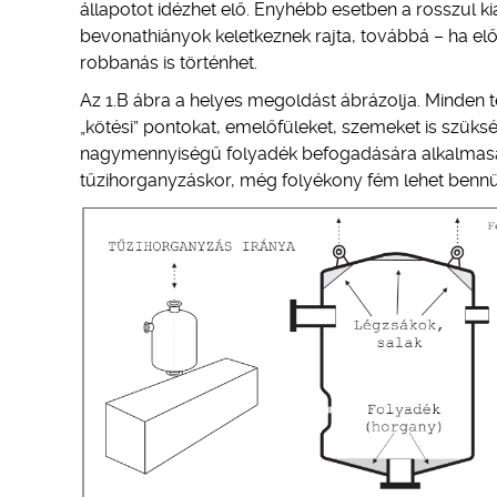
állapotot idézhet elő. Enyhébb esetben a rosszul ki
bevonathiányok keletkeznek rajta, továbbá – ha el
robbanás is történhet.
Az 1.B ábra a helyes megoldást ábrázolja. Minden t
„kötési” pontokat, emelőfüleket, szemeket is szüksé
nagymennyiségű folyadék befogadására alkalmasak
tűzihorganyzáskor, még folyékony fém lehet bennü