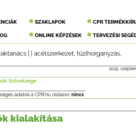
ENCIÁK
SZAKLAPOK
CPR TERMÉKKIÍR
JOG
ONLINE KÉPZÉSEK
TERVEZÉSI SEGÉ
zaktanács
| |
acélszerkezet
,
tűzihorganyzás
,
2025. szepte
zók Szövetsége
séges adatok a CPR.hu oldalon:
nincs
ók kialakítása