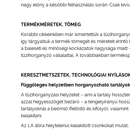
nagy előny a későbbi felhasználás során. Csak kív
TERMÉKMÉRETEK, TÖMEG
Korábbi cikkeinkben már ismertettük a tűzihorgan
így tárgyaltuk a termék tömegét és méreteit érintő 
a baleseti és minőségi kockázatok nagysága miatt 
tűzihorganyzó vállalattal. A továbbiakban terméksp
KERESZTMETSZETEK, TECHNOLÓGIAI NYÍLÁSO
Függőleges helyzetben horganyozható tartályo
A tűzihorganyzási helyzetet – ami a tartály hossz
azzal hegyesszöget bezáró – a tengelyirányú hos
tartályoknál a beömlő (feltöltő és kifolyó), valamin
kialakítani.
Az 1.A ábra helytelenül kialakított csonkokat muta