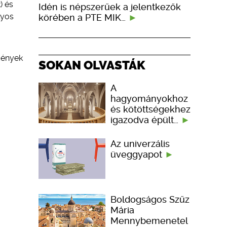
) és
Idén is népszerűek a jelentkezők
lyos
körében a PTE MIK…
edények
SOKAN OLVASTÁK
A
hagyományokhoz
és kötöttségekhez
igazodva épült…
Az univerzális
üveggyapot
Boldogságos Szűz
Mária
Mennybemenetel