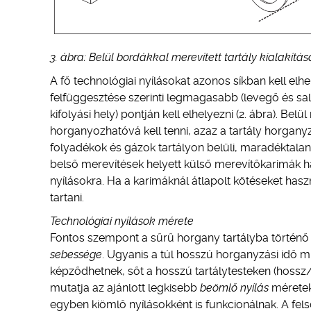
3. ábra: Belül bordákkal merevített tartály kialakítás
A fő technológiai nyílásokat azonos síkban kell el
felfüggesztése szerinti legmagasabb (levegő és sal
kifolyási hely) pontján kell elhelyezni (2. ábra). Be
horganyozhatóvá kell tenni, azaz a tartály horganyzá
folyadékok és gázok tartályon belüli, maradéktala
belső merevítések helyett külső merevítőkarimák h
nyílásokra. Ha a karimáknál átlapolt kötéseket hasz
tartani.
Technológiai nyílások mérete
Fontos szempont a sűrű horgany tartályba történő
sebessége
. Ugyanis a túl hosszú horganyzási idő m
képződhetnek, sőt a hosszú tartálytesteken (hossz/á
mutatja az ajánlott legkisebb
beömlő nyílás
méretek
egyben kiömlő nyílásokként is funkcionálnak. A fel