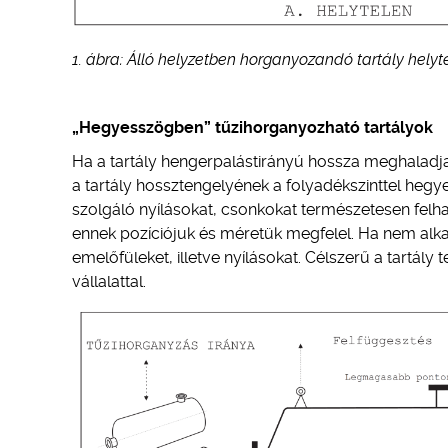
1. ábra: Álló helyzetben horganyozandó tartály helytel
„Hegyesszögben” tűzihorganyozható tartályok
Ha a tartály hengerpalástirányú hossza meghaladja
a tartály hossztengelyének a folyadékszinttel hegy
szolgáló nyílásokat, csonkokat természetesen felh
ennek pozíciójuk és méretük megfelel. Ha nem alkal
emelőfüleket, illetve nyílásokat. Célszerű a tartály
vállalattal.