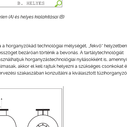
en (A) és helyes kialakításai (B)
 a horganyzókád technológiai mélységét, „fekvő” helyzetben
esszöget bezáróan történik a bevonás. A tartálytechnológiát
asználhatjuk horganyzástechnológiai nyílásokként is, amenny
masak, akkor el kell rajtuk helyezni a szükséges csonkokat 
 tervezési szakaszában konzultálni a kiválasztott tűzihorganyzó