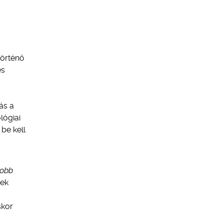
történő
és
ás a
lógiai
be kell
yobb
gek
skor