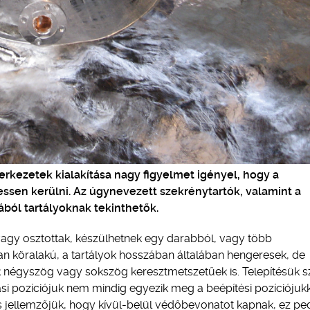
erkezetek kialakítása nagy figyelmet igényel, hogy a
ssen kerülni. Az úgynevezett szekrénytartók, valamint a
ból tartályoknak tekinthetők.
vagy osztottak, készülhetnek egy darabból, vagy több
an köralakú, a tartályok hosszában általában hengeresek, de
ak négyszög vagy sokszög keresztmetszetűek is. Telepítésük sz
si pozíciójuk nem mindig egyezik meg a beépítési pozíciójukk
zös jellemzőjük, hogy kívül-belül védőbevonatot kapnak, ez pe