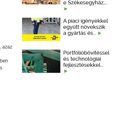
e Székesegyház,…
A piaci igényekkel
együtt növekszik
a gyártás és…
, azaz
Portfólióbővítéssel
és technológiai
iben
fejlesztésekkel…
és