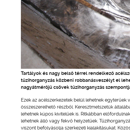
Tartályok és nagy belső térrel rendelkező acélsz
tűzihorganyzás közbeni robbanásveszélyt el lehe
nagyátmérőjű csövek tűzihorganyzás szempontjá
Ezek az acélszerkezetek belül lehetnek egyterűek 
összeszerelhető részből. Keresztmetszetük általáb
lehetnek kúpos kivitelűek is. Ritkábban előforduln
lehetnek álló vagy fekvő helyzetűek. Tűzihorganyzá
viszont befolyásolja szerkezeti kialakításukat. Kö