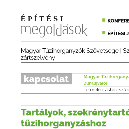
KONFER
ÉPÍTÉSI 
Magyar Tűzihorganyzók Szövetsége
|
S
zártszelvény
kapcsolat
Magyar Tűzihorgany
Dunaújváros
Termékkiíráshoz szük
Tartályok, szekrénytart
tűzihorganyzáshoz