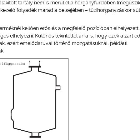
alakított tartály nem is merül el a horganyfürdőben (megúszik
őkezelő folyadék marad a belsejében – tűzihorganyzáskor sú
erméknél kellően erős és a megfelelő pozícióban elhelyezett
ges elhelyezni. Különös tekintettel arra is, hogy ezek a zárt 
, ezért emelődaruval történő mozgatásuknál, például
k.