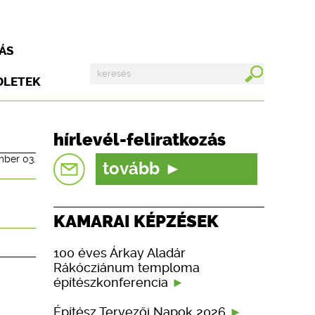
ÁS
DLETEK
hírlevél-feliratkozás
mber 03.
tovább
KAMARAI KÉPZÉSEK
100 éves Árkay Aladár
Rákócziánum temploma
építészkonferencia
Építész Tervezői Napok 2026