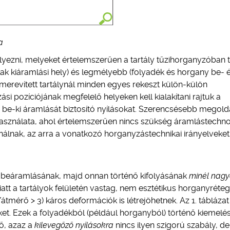
a
helyezni, melyeket értelemszerűen a tartály tűzihorganyzóban 
ak kiáramlási hely) és legmélyebb (folyadék és horgany be- 
lül merevített tartálynál minden egyes rekeszt külön-külön
si pozíciójának megfelelő helyeken kell kialakítani rajtuk a
n be-ki áramlását biztosító nyílásokat. Szerencsésebb megold
asználata, ahol értelemszerűen nincs szükség áramlástechno
nálnak, az arra a vonatkozó horganyzástechnikai irányelveket 
 beáramlásának, majd onnan történő kifolyásának
minél nag
iatt a tartályok felületén vastag, nem esztétikus horganyréte
tmérő > 3) káros deformációk is létrejöhetnek. Az 1. táblázat
et. Ezek a folyadékból (például horganyból) történő kiemelé
ső, azaz a
kilevegőző nyílásokra
nincs ilyen szigorú szabály, de