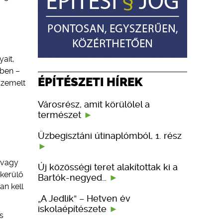
ait,
ében –
ÉPÍTÉSZETI HÍREK
szemelt
Városrész, amit körülölel a
természet
Üzbegisztáni útinaplómból, 1. rész
 vagy
Új közösségi teret alakítottak ki a
kerülő
Bartók-negyed…
an kell
„A Jedlik” – Hetven év
iskolaépítészete
s