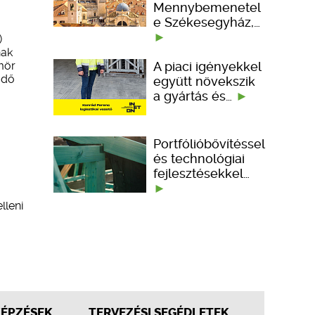
Mennybemenetel
e Székesegyház,…
)
nak
A piaci igényekkel
mör
ődő
együtt növekszik
a gyártás és…
Portfólióbővítéssel
és technológiai
fejlesztésekkel…
lleni
KÉPZÉSEK
TERVEZÉSI SEGÉDLETEK