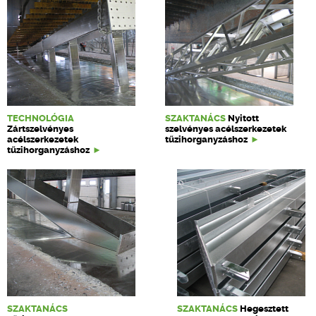
TECHNOLÓGIA
SZAKTANÁCS
Nyitott
Zártszelvényes
szelvényes acélszerkezetek
acélszerkezetek
tűzihorganyzáshoz
tűzihorganyzáshoz
SZAKTANÁCS
SZAKTANÁCS
Hegesztett