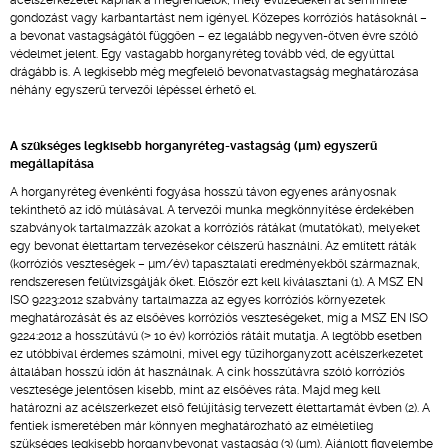
acélszerkezetet kapnak a megrendelők, mely évtizedeken át semmiféle
gondozást vagy karbantartást nem igényel. Közepes korróziós hatásoknál –
a bevonat vastagságától függően – ez legalább negyven-ötven évre szóló
védelmet jelent. Egy vastagabb horganyréteg tovább véd, de egyúttal
drágább is. A legkisebb még megfelelő bevonatvastagság meghatározása
néhány egyszerű tervezői lépéssel érhető el.
A szükséges legkisebb horganyréteg-vastagság (µm) egyszerű
megállapítása
A horganyréteg évenkénti fogyása hosszú távon egyenes arányosnak
tekinthető az idő múlásával. A tervezői munka megkönnyítése érdekében
szabványok tartalmazzák azokat a korróziós rátákat (mutatókat), melyeket
egy bevonat élettartam tervezésekor célszerű használni. Az említett ráták
(korróziós veszteségek – µm/év) tapasztalati eredményekből származnak,
rendszeresen felülvizsgálják őket. Először ezt kell kiválasztani (1). A MSZ EN
ISO 9223:2012 szabvány tartalmazza az egyes korróziós környezetek
meghatározását és az elsőéves korróziós veszteségeket, míg a MSZ EN ISO
9224:2012 a hosszútávú (˃ 10 év) korróziós rátáit mutatja. A legtöbb esetben
ez utóbbival érdemes számolni, mivel egy tűzihorganyzott acélszerkezetet
általában hosszú időn át használnak. A cink hosszútávra szóló korróziós
vesztesége jelentősen kisebb, mint az elsőéves ráta. Majd meg kell
határozni az acélszerkezet első felújításig tervezett élettartamát évben (2). A
fentiek ismeretében már könnyen meghatározható az elméletileg
szükséges legkisebb horganybevonat vastagság (3) (µm). Ajánlott figyelembe