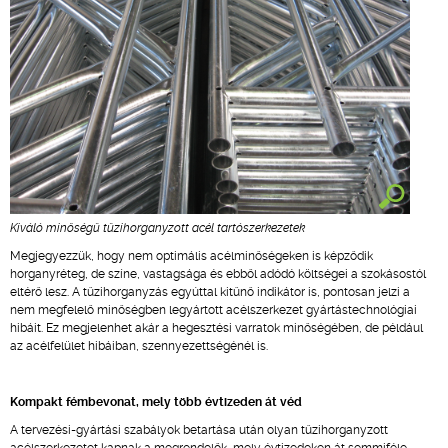
Kiváló minőségű tűzihorganyzott acél tartószerkezetek
Megjegyezzük, hogy nem optimális acélminőségeken is képződik
horganyréteg, de színe, vastagsága és ebből adódó költségei a szokásostól
eltérő lesz. A tűzihorganyzás egyúttal kitűnő indikátor is, pontosan jelzi a
nem megfelelő minőségben legyártott acélszerkezet gyártástechnológiai
hibáit. Ez megjelenhet akár a hegesztési varratok minőségében, de például
az acélfelület hibáiban, szennyezettségénél is.
Kompakt fémbevonat, mely több évtizeden át véd
A tervezési-gyártási szabályok betartása után olyan tűzihorganyzott