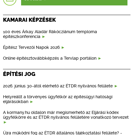
KAMARAI KÉPZÉSEK
100 éves Árkay Aladár Rákócziánum temploma
építészkonferencia
Építész Tervezői Napok 2026
Online építésztovábbképzés a Tervlap portálon
ÉPÍTÉSI JOG
2026. június 30-ától elérhető az ÉTDR nyilvános felülete
Helyreállt a törvényes ügyfélkör az építésügyi hatósági
eljárásokban
A kormany.hu oldalon már megismerhető az Eljárási kódex
ügyfélkörre és az ÉTDR nyilvános felületére vonatkozó tervezet
Újra működni fog az ÉTDR általános tájékoztatási felülete? -