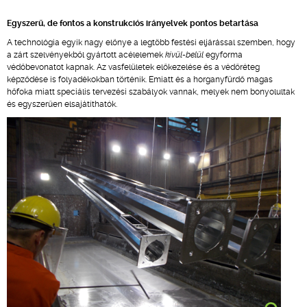
Egyszerű, de fontos a konstrukciós irányelvek pontos betartása
A technológia egyik nagy előnye a legtöbb festési eljárással szemben, hogy
a zárt szelvényekből gyártott acélelemek
kívül-belül
egyforma
védőbevonatot kapnak. Az vasfelületek előkezelése és a védőréteg
képződése is folyadékokban történik. Emiatt és a horganyfürdő magas
hőfoka miatt speciális tervezési szabályok vannak, melyek nem bonyolultak
és egyszerűen elsajátíthatók.