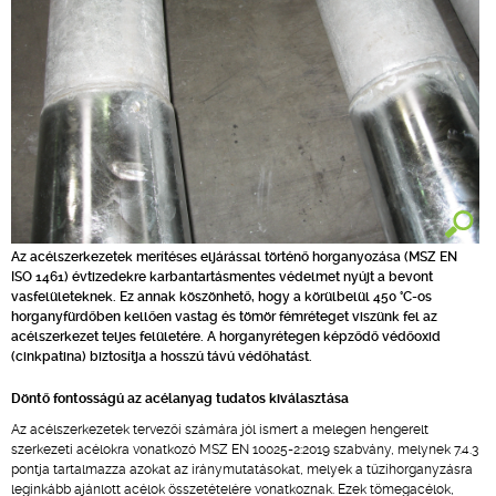
Az acélszerkezetek merítéses eljárással történő horganyozása (MSZ EN
ISO 1461) évtizedekre karbantartásmentes védelmet nyújt a bevont
vasfelületeknek. Ez annak köszönhető, hogy a körülbelül 450 °C-os
horganyfürdőben kellően vastag és tömör fémréteget viszünk fel az
acélszerkezet teljes felületére. A horganyrétegen képződő védőoxid
(cinkpatina) biztosítja a hosszú távú védőhatást.
Döntő fontosságú az acélanyag tudatos kiválasztása
Az acélszerkezetek tervezői számára jól ismert a melegen hengerelt
szerkezeti acélokra vonatkozó MSZ EN 10025-2:2019 szabvány, melynek 7.4.3
pontja tartalmazza azokat az iránymutatásokat, melyek a tűzihorganyzásra
leginkább ajánlott acélok összetételére vonatkoznak. Ezek tömegacélok,