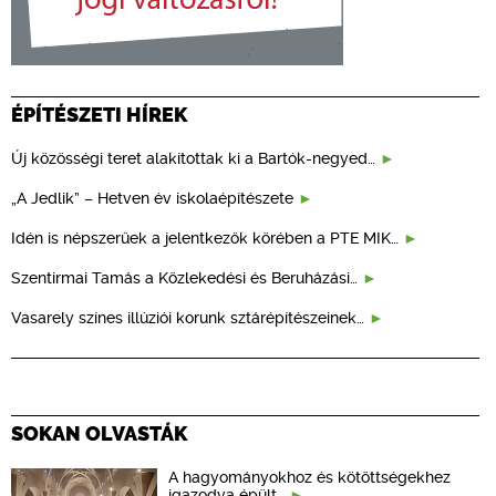
ÉPÍTÉSZETI HÍREK
Új közösségi teret alakítottak ki a Bartók-negyed…
„A Jedlik” – Hetven év iskolaépítészete
Idén is népszerűek a jelentkezők körében a PTE MIK…
Szentirmai Tamás a Közlekedési és Beruházási…
Vasarely színes illúziói korunk sztárépítészeinek…
SOKAN OLVASTÁK
A hagyományokhoz és kötöttségekhez
igazodva épült…