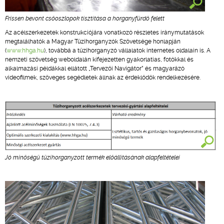
Frissen bevont csőoszlopok tisztítása a horganyfürdő felett
Az acélszerkezetek konstrukciójára vonatkozó részletes iránymutatások
megtalálhatók a Magyar Tűzihorganyzók Szövetsége honlapján
(
www.hhga.hu
), továbbá a tűzihorganyzó vállalatok internetes oldalain is. A
nemzeti szövetség weboldalán kifejezetten gyakorlatias, fotókkal és
alkalmazási példákkal ellátott „Tervezői Navigátor” és magyarázó
videofilmek, szöveges segédletek állnak az érdeklődők rendelkezésére.
Jó minőségű tűzihorganyzott termék előállításának alapfeltételei