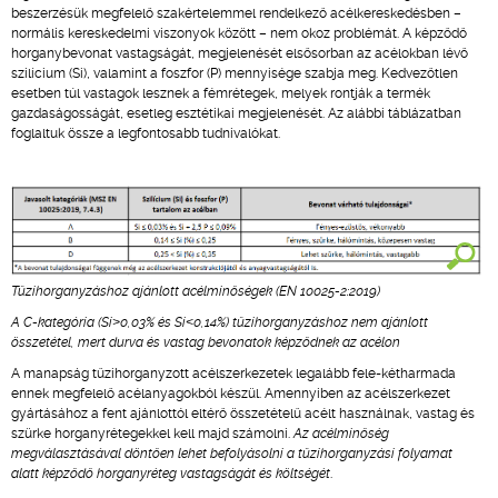
beszerzésük megfelelő szakértelemmel rendelkező acélkereskedésben –
normális kereskedelmi viszonyok között – nem okoz problémát. A képződő
horganybevonat vastagságát, megjelenését elsősorban az acélokban lévő
szilícium (Si), valamint a foszfor (P) mennyisége szabja meg. Kedvezőtlen
esetben túl vastagok lesznek a fémrétegek, melyek rontják a termék
gazdaságosságát, esetleg esztétikai megjelenését. Az alábbi táblázatban
foglaltuk össze a legfontosabb tudnivalókat.
Tűzihorganyzáshoz ajánlott acélminőségek (EN 10025-2:2019)
A C-kategória (Si˃0,03% és Si˂0,14%) tűzihorganyzáshoz nem ajánlott
összetétel, mert durva és vastag bevonatok képződnek az acélon
A manapság tűzihorganyzott acélszerkezetek legalább fele-kétharmada
ennek megfelelő acélanyagokból készül. Amennyiben az acélszerkezet
gyártásához a fent ajánlottól eltérő összetételű acélt használnak, vastag és
szürke horganyrétegekkel kell majd számolni.
Az acélminőség
megválasztásával döntően lehet befolyásolni a tűzihorganyzási folyamat
alatt képződő horganyréteg vastagságát és költségét
.