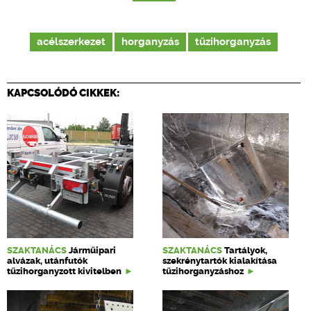
acélszerkezet
horganyzás
tűzihorganyzás
KAPCSOLÓDÓ CIKKEK:
SZAKTANÁCS
Járműipari
SZAKTANÁCS
Tartályok,
alvázak, utánfutók
szekrénytartók kialakítása
tűzihorganyzott kivitelben
tűzihorganyzáshoz