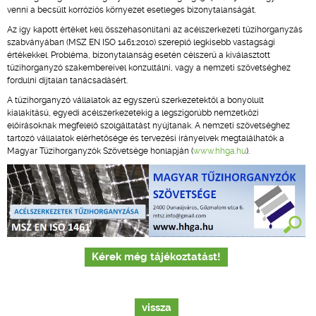
venni a becsült korróziós környezet esetleges bizonytalanságát.
Az így kapott értéket kell összehasonlítani az acélszerkezeti tűzihorganyzás
szabványában (MSZ EN ISO 1461:2010) szereplő legkisebb vastagsági
értékekkel. Probléma, bizonytalanság esetén célszerű a kiválasztott
tűzihorganyzó szakembereivel konzultálni, vagy a nemzeti szövetséghez
fordulni díjtalan tanácsadásért.
A tűzihorganyzó vállalatok az egyszerű szerkezetektől a bonyolult
kialakítású, egyedi acélszerkezetekig a legszigorúbb nemzetközi
előírásoknak megfelelő szolgáltatást nyújtanak. A nemzeti szövetséghez
tartozó vállalatok elérhetősége és tervezési irányelvek megtalálhatók a
Magyar Tűzihorganyzók Szövetsége honlapján (
www.hhga.hu
).
Kérek még tájékoztatást!
vissza