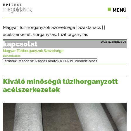
MENÜ
KONFERENCIÁK
Magyar Tűzihorganyzók Szövetsége
|
Szaktanács
| |
acélszerkezet
,
horganyzás
,
tűzihorganyzás
SZAKLAPOK
2022. augusztus 26.
kapcsolat
CPR TERMÉKKIÍRÁS
Magyar Tűzihorganyzók Szövetsége
Dunaújváros
ÉPÍTÉSI JOG
Termékkiíráshoz szükséges adatok a CPR.hu oldalon:
nincs
ONLINE KÉPZÉSEK
Kiváló minőségű tűzihorganyzott
TERVEZÉSI SEGÉDLETEK
acélszerkezetek