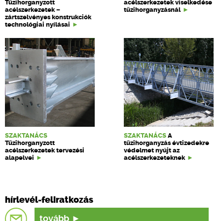
Tűzihorganyzott
acélszerkezetek viselkedése
acélszerkezetek –
tűzihorganyzásnál
zártszelvényes konstrukciók
technológiai nyílásai
SZAKTANÁCS
SZAKTANÁCS
A
Tűzihorganyzott
tűzihorganyzás évtizedekre
acélszerkezetek tervezési
védelmet nyújt az
alapelvei
acélszerkezeteknek
hírlevél-feliratkozás
tovább