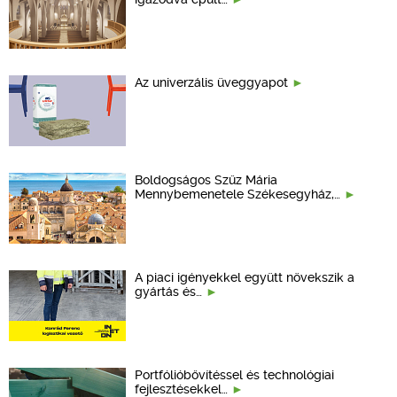
Az univerzális üveggyapot
Boldogságos Szűz Mária
Mennybemenetele Székesegyház,…
A piaci igényekkel együtt növekszik a
gyártás és…
Portfólióbővítéssel és technológiai
fejlesztésekkel…