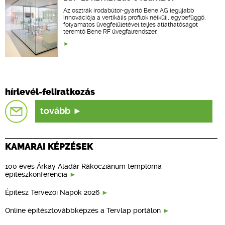
Az osztrák irodabútor-gyártó Bene AG legújabb
innovációja a vertikális profilok nélküli, egybefüggő,
folyamatos üvegfelületével teljes átláthatóságot
teremtő Bene RF üvegfalrendszer.
hírlevél-feliratkozás
tovább
KAMARAI KÉPZÉSEK
100 éves Árkay Aladár Rákócziánum temploma
építészkonferencia
Építész Tervezői Napok 2026
Online építésztovábbképzés a Tervlap portálon