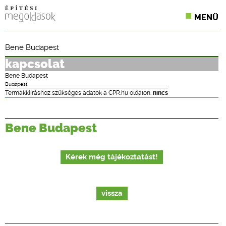
MENÜ
KONFERENCIÁK
Bene Budapest
SZAKLAPOK
kapcsolat
Bene Budapest
CPR TERMÉKKIÍRÁS
Budapest
Termákkiíráshoz szükséges adatok a CPR.hu oldalon:
nincs
ÉPÍTÉSI JOG
Bene Budapest
ONLINE KÉPZÉSEK
TERVEZÉSI SEGÉDLETEK
Kérek még tájékoztatást!
vissza