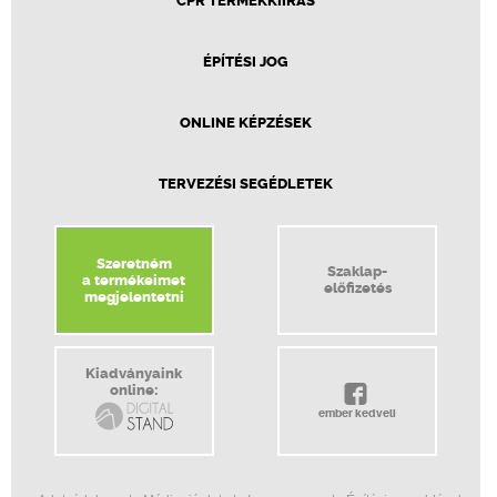
CPR TERMÉKKIÍRÁS
ÉPÍTÉSI JOG
ONLINE KÉPZÉSEK
TERVEZÉSI SEGÉDLETEK
Szeretném
Szaklap-
a termékeimet
előfizetés
megjelentetni
Kiadványaink
online:
ember kedveli