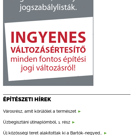
ÉPÍTÉSZETI HÍREK
Városrész, amit körülölel a természet
Üzbegisztáni útinaplómból, 1. rész
Új közösségi teret alakítottak ki a Bartók-negyed…