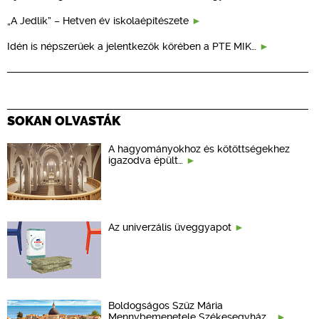
„A Jedlik” – Hetven év iskolaépítészete
Idén is népszerűek a jelentkezők körében a PTE MIK…
SOKAN OLVASTÁK
A hagyományokhoz és kötöttségekhez
igazodva épült…
Az univerzális üveggyapot
Boldogságos Szűz Mária
Mennybemenetele Székesegyház,…