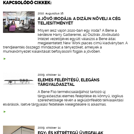
KAPCSOLÓDÓ CIKKEK:
2010. augusztus 16.
A JÖVŐ IRODÁJA: A DIZÁJN NÖVELI A CÉG
TELJESÍTMÉNYÉT
Milyen lesz vajon 2020-ban egy iroda? A Bene a
kérdésre Harry Gattererrel, az Osztrák Jövőkutató
Intézet vezetőjével együtt válaszol a Bene által
megjelentetett New Work places című kiadványban. A
trendjelentés összegzi mindazokat a tényezőket, amelyek a
munkakörnyezet kialakítását befolyásolni fogják a jövőben.
2009. október 14.
ELEMES FELÉPÍTÉSŰ, ELEGÁNS
TÁRGYALÓASZTAL
A Bene Filo termékcsaládjához tartozó új
tárgyalóasztal elemes felépítése és könnyű, logikus
szerelhetősége révén a legkülönfélébb térkialakítási
elvárások, illetve tárgyalási feltételek kielégítésére is alkalmas.
2009. október 14.
EGY- ÉS KÉTRÉTEGŰ ÜVEGFALAK