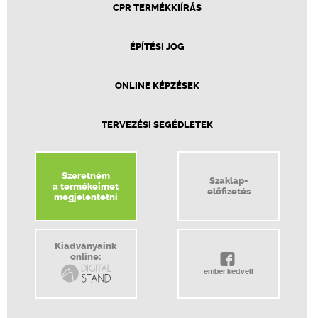
CPR TERMÉKKIÍRÁS
ÉPÍTÉSI JOG
ONLINE KÉPZÉSEK
TERVEZÉSI SEGÉDLETEK
Szeretném
Szaklap-
a termékeimet
előfizetés
megjelentetni
Kiadványaink
online:
ember kedveli