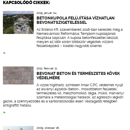
KAPCSOLÓDÓ CIKKEK:
2019. január 04.
BETONKUPOLA FELÚJÍTÁSA VÍZHATLAN
BEVONATSZIGETELÉSSEL
Az Enterol Kft. szakembereit 2016-ban keresték meg a
Nemesvámosi Református Templom kupolájának
felújítása kapcsán. A kupola betonfelülettel készült,
melyen az idők során többször végeztek vízzáró
felületképzést – kisebb-nagyobb sikerrel.
2012. február 11.
BEVONAT BETON ÉS TERMÉSZETES KÖVEK
VÉDELMÉRE
A vízzel hígítható, színtelen Imlar C.P.C. védelmet nyújt
az ásványi aljzatok (beton-, mosottbeton felületek,
természetes kő, mészhomokkő, tégla, műkő, márvány)
számára a meteorológiai hatások, az agresszív légköri
gázok, a szennyeződés és a karbonátosodás ellen. Vastagabb rétegben
antigrafitti hatású.
2009. október 16.