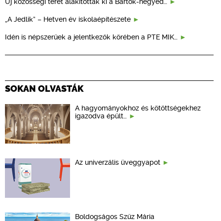
Új közösségi teret alakítottak ki a Bartók-negyed…
„A Jedlik” – Hetven év iskolaépítészete
Idén is népszerűek a jelentkezők körében a PTE MIK…
SOKAN OLVASTÁK
A hagyományokhoz és kötöttségekhez
igazodva épült…
Az univerzális üveggyapot
Boldogságos Szűz Mária