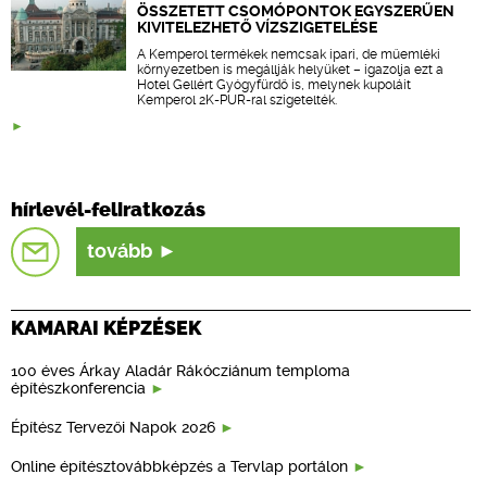
ÖSSZETETT CSOMÓPONTOK EGYSZERŰEN
KIVITELEZHETŐ VÍZSZIGETELÉSE
A Kemperol termékek nemcsak ipari, de műemléki
környezetben is megállják helyüket – igazolja ezt a
Hotel Gellért Gyógyfürdő is, melynek kupoláit
Kemperol 2K-PUR-ral szigetelték.
hírlevél-feliratkozás
tovább
KAMARAI KÉPZÉSEK
100 éves Árkay Aladár Rákócziánum temploma
építészkonferencia
Építész Tervezői Napok 2026
Online építésztovábbképzés a Tervlap portálon