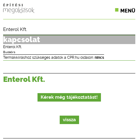
MENÜ
KONFERENCIÁK
Enterol Kft.
SZAKLAPOK
kapcsolat
Enterol Kft.
CPR TERMÉKKIÍRÁS
Budaörs
Termákkiíráshoz szükséges adatok a CPR.hu oldalon:
nincs
ÉPÍTÉSI JOG
Enterol Kft.
ONLINE KÉPZÉSEK
TERVEZÉSI SEGÉDLETEK
Kérek még tájékoztatást!
vissza