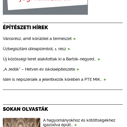
ÉPÍTÉSZETI HÍREK
Városrész, amit körülölel a természet
Üzbegisztáni útinaplómból, 1. rész
Új közösségi teret alakítottak ki a Bartók-negyed…
„A Jedlik” – Hetven év iskolaépítészete
Idén is népszerűek a jelentkezők körében a PTE MIK…
SOKAN OLVASTÁK
A hagyományokhoz és kötöttségekhez
igazodva épült…