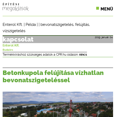
MENÜ
KONFERENCIÁK
Enterol Kft.
|
Példa
| |
bevonatszigetelés
,
felújítás
,
vízszigetelés
SZAKLAPOK
2019. január 04.
kapcsolat
CPR TERMÉKKIÍRÁS
Enterol Kft.
Budaörs
ÉPÍTÉSI JOG
Termékkiíráshoz szükséges adatok a CPR.hu oldalon:
nincs
ONLINE KÉPZÉSEK
Betonkupola felújítása vízhatlan
TERVEZÉSI SEGÉDLETEK
bevonatszigeteléssel