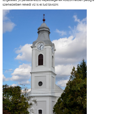
szigetelés, jó páraáteresztő képességének köszönhetően pedig a
szerkezetben rekedt víz is el tud távozni.