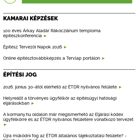
KAMARAI KÉPZÉSEK
100 éves Árkay Aladár Rákócziánum temploma
építészkonferencia
Építész Tervezői Napok 2026
Online építésztovábbképzés a Tervlap portálon
ÉPÍTÉSI JOG
2026. június 30-ától elérhető az ÉTDR nyilvános felülete
Helyreállt a törvényes ügyfélkör az építésügyi hatósági
eljárásokban
A kormany.hu oldalon már megismerhető az Eljárási kódex
ügyfélkörre és az ÉTDR nyilvános felületére vonatkozó tervezet
Újra működni fog az ÉTDR általános tájékoztatási felülete? -