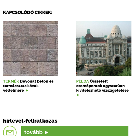
KAPCSOLÓDÓ CIKKEK:
TERMÉK
Bevonat beton és
PÉLDA
Összetett
természetes kövek
csomópontok egyszerűen
védelmére
kivitelezhető vízszigetelése
hírlevél-feliratkozás
tovább