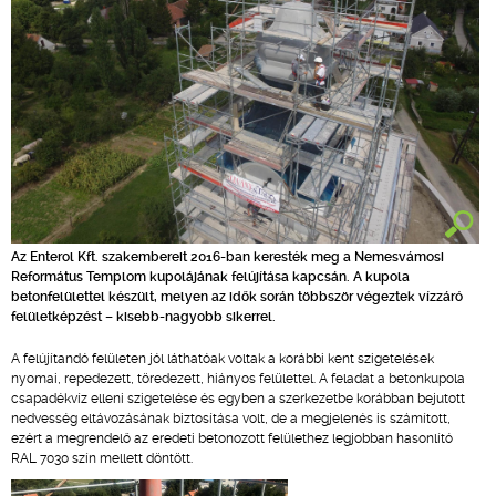
Az Enterol Kft. szakembereit 2016-ban keresték meg a Nemesvámosi
Református Templom kupolájának felújítása kapcsán. A kupola
betonfelülettel készült, melyen az idők során többször végeztek vízzáró
felületképzést – kisebb-nagyobb sikerrel.
A felújítandó felületen jól láthatóak voltak a korábbi kent szigetelések
nyomai, repedezett, töredezett, hiányos felülettel. A feladat a betonkupola
csapadékvíz elleni szigetelése és egyben a szerkezetbe korábban bejutott
nedvesség eltávozásának biztosítása volt, de a megjelenés is számított,
ezért a megrendelő az eredeti betonozott felülethez legjobban hasonlító
RAL 7030 szín mellett döntött.