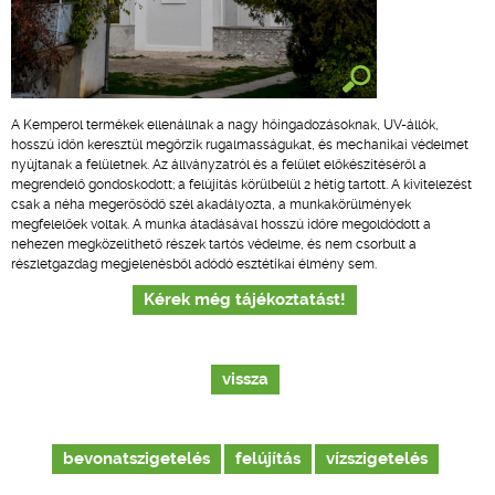
A Kemperol termékek ellenállnak a nagy hőingadozásoknak, UV-állók,
hosszú időn keresztül megőrzik rugalmasságukat, és mechanikai védelmet
nyújtanak a felületnek. Az állványzatról és a felület előkészítéséről a
megrendelő gondoskodott; a felújítás körülbelül 2 hétig tartott. A kivitelezést
csak a néha megerősödő szél akadályozta, a munkakörülmények
megfelelőek voltak. A munka átadásával hosszú időre megoldódott a
nehezen megközelíthető részek tartós védelme, és nem csorbult a
részletgazdag megjelenésből adódó esztétikai élmény sem.
Kérek még tájékoztatást!
vissza
bevonatszigetelés
felújítás
vízszigetelés