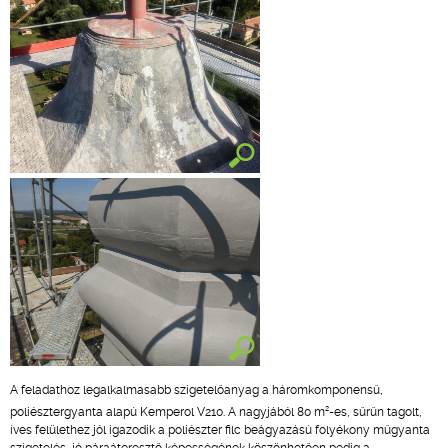
A feladathoz legalkalmasabb szigetelőanyag a háromkomponensű,
2
poliésztergyanta alapú Kemperol V210. A nagyjából 80 m
-es, sűrűn tagolt,
íves felülethez jól igazodik a poliészter filc beágyazású folyékony műgyanta