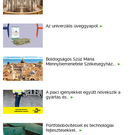
Az univerzális üveggyapot
Boldogságos Szűz Mária
Mennybemenetele Székesegyház,…
A piaci igényekkel együtt növekszik a
gyártás és…
Portfólióbővítéssel és technológiai
fejlesztésekkel…