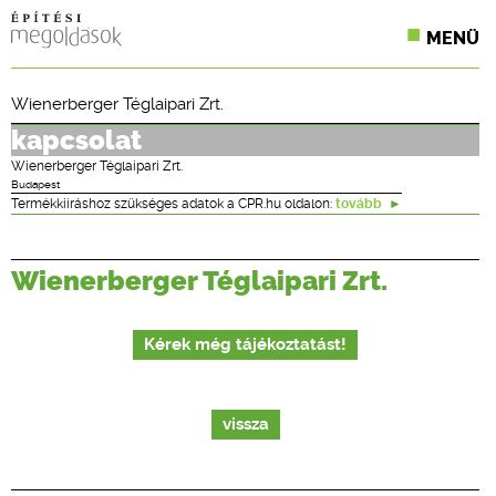
MENÜ
KONFERENCIÁK
Wienerberger Téglaipari Zrt.
SZAKLAPOK
kapcsolat
Wienerberger Téglaipari Zrt.
CPR TERMÉKKIÍRÁS
Budapest
Termékkiíráshoz szükséges adatok a CPR.hu oldalon:
tovább
ÉPÍTÉSI JOG
Wienerberger Téglaipari Zrt.
ONLINE KÉPZÉSEK
TERVEZÉSI SEGÉDLETEK
Kérek még tájékoztatást!
vissza