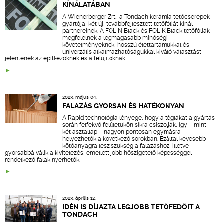
KÍNÁLATÁBAN
A Wienerberger Zrt., a Tondach kerámia tetőcserepek
gyártója, két új, továbbfejlesztett tetőfóliát kínál
partnereinek. A FOL N Black és FOL K Black tetőfóliák
megfelelnek a legmagasabb minőségi
követelményeknek, hosszú élettartamukkal és
univerzális alkalmazhatóságukkal kiváló választást
jelentenek az építkezőknek és a felújítóknak.
2023. május 04.
FALAZÁS GYORSAN ÉS HATÉKONYAN
A Rapid technológia lényege, hogy a téglákat a gyártás
során felfekvő felületükön síkra csiszolják, így – mint
két asztallap – nagyon pontosan egymásra
helyezhetők a következő sorokban. Ezáltal kevesebb
kötőanyagra lesz szükség a falazáshoz, illetve
gyorsabbá válik a kivitelezés, emellett jobb hőszigetelő képességgel
rendelkező falak nyerhetők.
2023. április 12.
IDÉN IS DÍJAZTA LEGJOBB TETŐFEDŐIT A
TONDACH