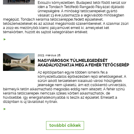
Exkluzív környezetben, Budapest tetői fölött került sor
idén a Tondach Tetőfedő Rangadó Pályázat díjátadó
ünnepségére. A minőségi tetőcserepeket gyártó
vállalat 13 éve jutalmazza a legkiválóbb minőségben
megépült, Tondach kerámia tetőcseréppel fedett épületeket,
tetőszerkezeteket és az azokat megálmodó szakembereket. A szakmai zsűri
a 2022-es mezőnyből kilenc pályaművet emelt ki, amelyeket két
témakörben, húzott és sajtolt kategóriában értékelt.
2023. március 28.
NAGYVÁROSOK TÚLMELEGEDÉSÉT
AKADÁLYOZHATJA MEG A FEHÉR TETŐCSERÉP
Az építőiparban egyre többen ismerik fel a
környezettudatos építkezésben rejlő lehetőségeket. A
sűrűn lakott területeken kialakuló városi hőszigetek
jelensége nem újkeletű, ám ezt csökkentő univerzális,
bármelyik tetőn alkalmazható megoldás eddig nem létezett. A fehér színű
kerámia tetőcserepek nemcsak széles körben alkalmazhatók, de
hűvösebbé, így energiahatékonyabbá is teszik az épületet. Emellett a
dizájnban is új távlatokat nyitnak.
további cikkek