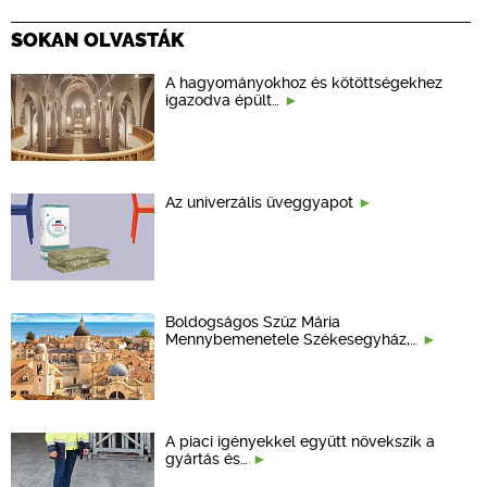
SOKAN OLVASTÁK
A hagyományokhoz és kötöttségekhez
igazodva épült…
Az univerzális üveggyapot
Boldogságos Szűz Mária
Mennybemenetele Székesegyház,…
A piaci igényekkel együtt növekszik a
gyártás és…