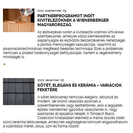
2024. szeptember 09.
PARTNERPROGRAMOT INDÍT
KIVITELEZŐKNEK A WIENERBERGER
MAGYARORSZÁG
Az építkezések során a kivitelezők számos kihívással
szembesülnek, amelyek közül kiemelkednek az
alapanyagok és eszközök beszerzésének nehézségei,
a pontos mennyiségek kalkulációja, valamint az
alkalmazástechnikának megfelelő beépítés technikája. Ezek a problémák
nemcsak a projekt hatékonyságát befolyásolják, hanem a végeredmény
minőségét is.
2023. december 05.
SÖTÉT, ELEGÁNS ÉS KERÁMIA – VARIÁCIÓK
FEKETÉRE
A sötét tetőcserép nemcsak elegáns, letisztult és
modern, de kitűnő választás azoknak a
szakembereknek vagy építtetőknek, akik a legújabb
építési trendekhez igazodva választanák ki, vagy
alakítanák át épületük tetejét. A Tondach Black
Collection kínálatában elérhető a márka összes sötét
színű kerámia tetőcserepe, amelynek segítségével könnyen eligazodhatunk
a különböző méret, stílus, szín és forma között.