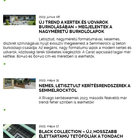
2023. június 08.
ÚJ TREND A KERTEK ÉS UDVAROK
BURKOLÁSÁBAN – MEGJELENTEK A
NAGYMÉRETŰ BURKOLÓLAPOK
Letisztult, nagyméretű formátumával, kellemes,
diszkrét színvilágával nyújt exkluzív megjelenést a Semmelrock új beton
burkolólap-családja. Az elegáns, nagy formátumú lapok a modern kertek és
udvarok, közösségi terek tökéletes kiegészítői. A Carat lapcsalád tagjai már
kétféle, 80×40 és 60×40 cm-es méretben is elérhetők.
2023. május 31.
NEMES, LETISZTULT KERÍTÉSRENDSZEREK A
SEMMELROCKTÓL
A Rivago kerítéselemek 2023. második félévétől már
trendi fehér színben is elérhetők!
2023. május 17.
BLACK COLLECTION – ÚJ, HOSSZABB
ÉLETTARTAMÚ TETŐFÓLIÁK A TONDACH