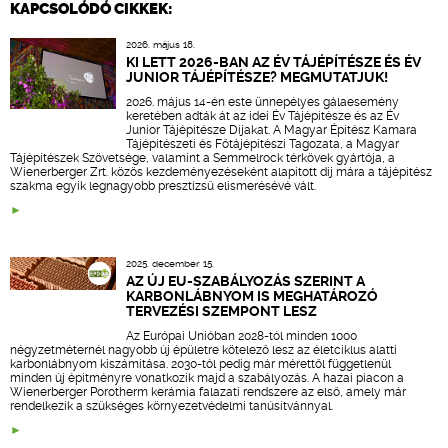
KAPCSOLÓDÓ CIKKEK:
2026. május 18.
KI LETT 2026-BAN AZ ÉV TÁJÉPÍTÉSZE ÉS ÉV
JUNIOR TÁJÉPÍTÉSZE? MEGMUTATJUK!
2026. május 14-én este ünnepélyes gálaesemény
keretében adták át az idei Év Tájépítésze és az Év
Junior Tájépítésze Díjakat. A Magyar Építész Kamara
Tájépítészeti és Főtájépítészi Tagozata, a Magyar
Tájépítészek Szövetsége, valamint a Semmelrock térkövek gyártója, a
Wienerberger Zrt. közös kezdeményezéseként alapított díj mára a tájépítész
szakma egyik legnagyobb presztízsű elismerésévé vált.
2025. december 15.
AZ ÚJ EU-SZABÁLYOZÁS SZERINT A
KARBONLÁBNYOM IS MEGHATÁROZÓ
TERVEZÉSI SZEMPONT LESZ
Az Európai Unióban 2028-tól minden 1000
négyzetméternél nagyobb új épületre kötelező lesz az életciklus alatti
karbonlábnyom kiszámítása. 2030-tól pedig már mérettől függetlenül
minden új építményre vonatkozik majd a szabályozás. A hazai piacon a
Wienerberger Porotherm kerámia falazati rendszere az első, amely már
rendelkezik a szükséges környezetvédelmi tanúsítvánnyal.