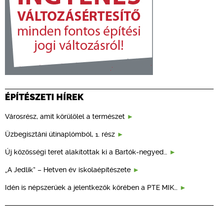
ÉPÍTÉSZETI HÍREK
Városrész, amit körülölel a természet
Üzbegisztáni útinaplómból, 1. rész
Új közösségi teret alakítottak ki a Bartók-negyed…
„A Jedlik” – Hetven év iskolaépítészete
Idén is népszerűek a jelentkezők körében a PTE MIK…