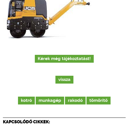
Kérek még tájékoztatást!
vissza
kotró
munkagép
rakodó
tömörítő
KAPCSOLÓDÓ CIKKEK: