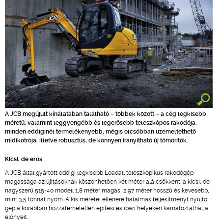
A JCB megújult kínálatában található – többek között – a cég legkisebb
méretű, valamint leggyengébb és legerősebb teleszkópos rakodója,
minden eddiginél termelékenyebb, mégis olcsóbban üzemeltethető
midikotrója, illetve robusztus, de könnyen irányítható új tömörítők.
Kicsi, de erős
A JCB által gyártott eddigi legkisebb Loadall teleszkopikus rakodógép
magassága az újításoknak köszönhetően két méter alá csökkent: a kicsi, de
nagyszerű 515-40 modell 1,8 méter magas, 2,97 méter hosszú és kevesebb,
mint 3,5 tonnát nyom. A kis méretei ellenére hatalmas teljesítményt nyújtó
gép a korábban hozzáférhetetlen építési és ipari helyeken kamatoztathatja
előnyeit.