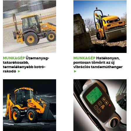
MUNKAGÉP
Üzemanyag-
MUNKAGÉP
Hatékonyan,
takarékosabb,
pontosan tömörít az új
termelékenyebb kotró-
vibrációs tandemúthenger
rakodó