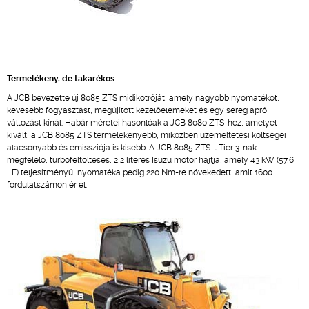
Termelékeny, de takarékos
A JCB bevezette új 8085 ZTS midikotróját, amely nagyobb nyomatékot,
kevesebb fogyasztást, megújított kezelőelemeket és egy sereg apró
változást kínál. Habár méretei hasonlóak a JCB 8080 ZTS-hez, amelyet
kivált, a JCB 8085 ZTS termelékenyebb, miközben üzemeltetési költségei
alacsonyabb és emissziója is kisebb. A JCB 8085 ZTS-t Tier 3-nak
megfelelő, turbófeltöltéses, 2,2 literes Isuzu motor hajtja, amely 43 kW (57,6
LE) teljesítményű, nyomatéka pedig 220 Nm-re növekedett, amit 1600
fordulatszámon ér el.