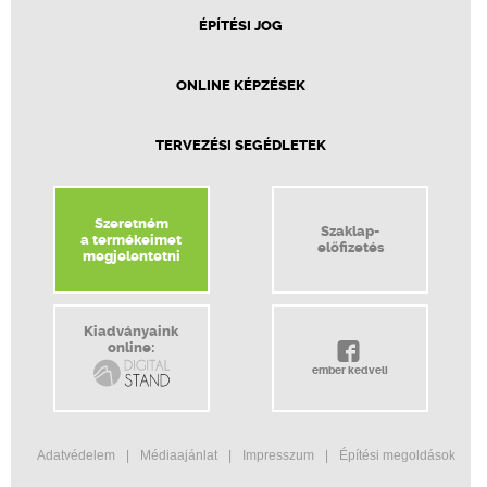
ÉPÍTÉSI JOG
ONLINE KÉPZÉSEK
TERVEZÉSI SEGÉDLETEK
Szeretném
Szaklap-
a termékeimet
előfizetés
megjelentetni
Kiadványaink
online:
ember kedveli
Adatvédelem
Médiaajánlat
Impresszum
Építési megoldások