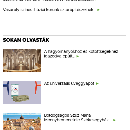
Vasarely színes illúziói korunk sztárépítészeinek…
SOKAN OLVASTÁK
A hagyományokhoz és kötöttségekhez
igazodva épült…
Az univerzális üveggyapot
Boldogságos Szűz Mária
Mennybemenetele Székesegyház,…