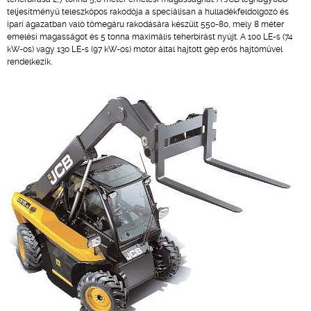
teljesítményű teleszkópos rakodója a speciálisan a hulladékfeldolgozó és
ipari ágazatban való tömegáru rakodására készült 550-80, mely 8 méter
emelési magasságot és 5 tonna maximális teherbírást nyújt. A 100 LE-s (74
kW-os) vagy 130 LE-s (97 kW-os) motor által hajtott gép erős hajtóművel
rendelkezik.