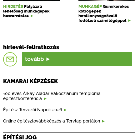
HIRDETÉS
Pályázati
MUNKAGÉP
Gumikerekes
lehetőség munkagépek
kotrógépek
beszerzésére
hatékonyságnövelő
fedélzeti számítógéppel
hírlevél-feliratkozás
tovább
KAMARAI KÉPZÉSEK
100 éves Árkay Aladár Rákócziánum temploma
építészkonferencia
Építész Tervezői Napok 2026
Online építésztovábbképzés a Tervlap portálon
ÉPÍTÉSI JOG