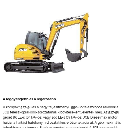
A leggyengébb és a legerősebb
A kompakt 527-58 és a nagy teljesítményű 550-80 teleszkópos rakodók a
JCB teleszkóprakodó-sorozatának kibővítéseként jelentek meg. Az 527-58
gépet 85 LE-s (63 kW-os) vagy 100 LE-s (74 kW-os) JCB Dieselmax motor
hajtja, a hajtást hatékony hidrosztatikus erőátvitel adja át. A gép maximális
teherbírása 2,7 tonna 5,8 méter emelési magasságnál. A JCB legnagyobb