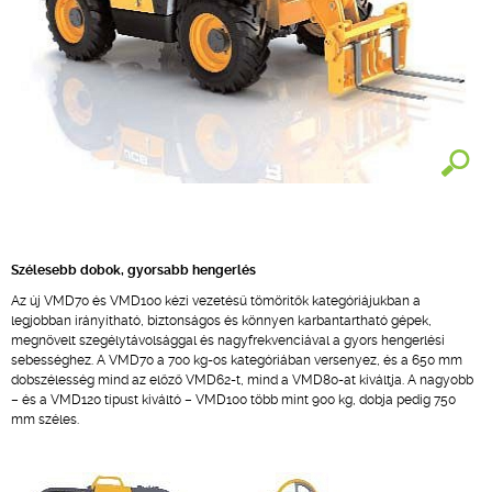
Szélesebb dobok, gyorsabb hengerlés
Az új VMD70 és VMD100 kézi vezetésű tömörítők kategóriájukban a
legjobban irányítható, biztonságos és könnyen karbantartható gépek,
megnövelt szegélytávolsággal és nagyfrekvenciával a gyors hengerlési
sebességhez. A VMD70 a 700 kg-os kategóriában versenyez, és a 650 mm
dobszélesség mind az előző VMD62-t, mind a VMD80-at kiváltja. A nagyobb
– és a VMD120 típust kiváltó – VMD100 több mint 900 kg, dobja pedig 750
mm széles.