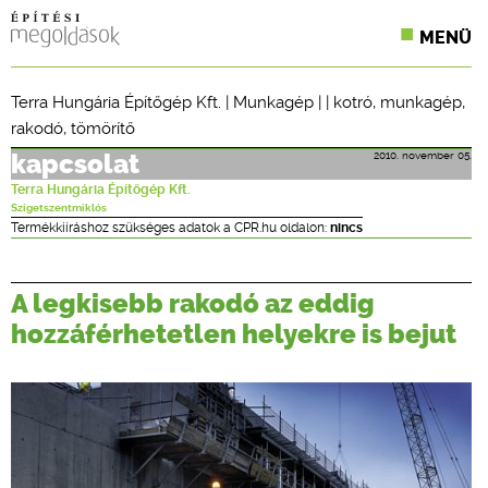
MENÜ
KONFERENCIÁK
Terra Hungária Építőgép Kft.
|
Munkagép
| |
kotró
,
munkagép
,
rakodó
,
tömörítő
SZAKLAPOK
2010. november 05.
kapcsolat
CPR TERMÉKKIÍRÁS
Terra Hungária Építőgép Kft.
Szigetszentmiklós
ÉPÍTÉSI JOG
Termékkiíráshoz szükséges adatok a CPR.hu oldalon:
nincs
ONLINE KÉPZÉSEK
A legkisebb rakodó az eddig
TERVEZÉSI SEGÉDLETEK
hozzáférhetetlen helyekre is bejut