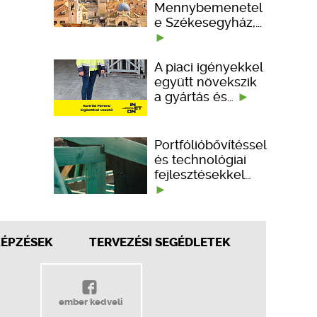
Mennybemenetel
e Székesegyház,…
A piaci igényekkel
együtt növekszik
a gyártás és…
Portfólióbővítéssel
és technológiai
fejlesztésekkel…
KÉPZÉSEK
TERVEZÉSI SEGÉDLETEK
ember kedveli