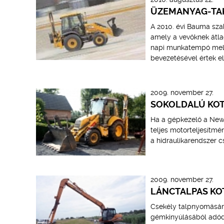
ÜZEMANYAG-TA
A 2010. évi Bauma sza
amely a vevőknek átla
napi munkatempó melle
bevezetésével értek el
2009. november 27.
SOKOLDALÚ KOT
Ha a gépkezelő a New 
teljes motorteljesítmé
a hidraulikarendszer cs
2009. november 27.
LÁNCTALPAS K
Csekély talpnyomásána
gémkinyúlásából adódó