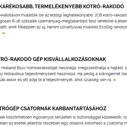
KARÉKOSABB, TERMELÉKENYEBB KOTRÓ-RAKODÓ
kkiállításon mutatták be az eddigi leghatékonyabb JCB kotró-rakodó
gosan 6-16 százalék üzemanyag-megtakarítást tesz lehetővé a jell
tt, amit főképpen az új, három szivattyúval működő EcoDig rendsz
.
RÓ-RAKODÓ GÉP KISVÁLLALKOZÁSOKNAK
Holland B110 homlokrakodóját használja, megszakíthatja a hajtást, í
ny hidraulikus teljesítményként hasznosul. Ha pedig a kotrógémet has
ak akkor és ott adja le a teljesítményét, ahol szükség van rá.
OTRÓGÉP CSATORNÁK KARBANTARTÁSÁHOZ
k köszönhetően ingoványos területen is biztonsággal közlekedik, n
an az esetek jelentős részében egy oldalról kotorható a csatorna m