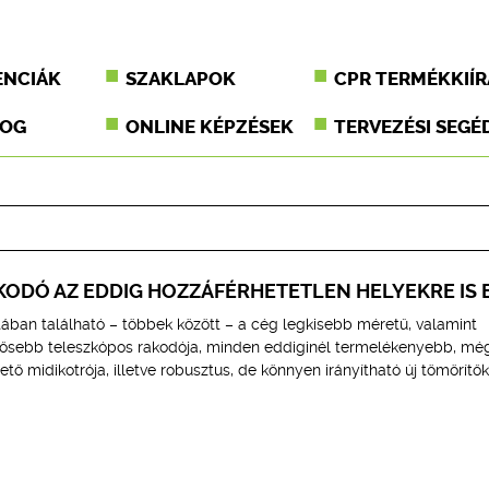
ENCIÁK
SZAKLAPOK
CPR TERMÉKKIÍR
JOG
ONLINE KÉPZÉSEK
TERVEZÉSI SEGÉ
KODÓ AZ EDDIG HOZZÁFÉRHETETLEN HELYEKRE IS 
tában található – többek között – a cég legkisebb méretű, valamint
ősebb teleszkópos rakodója, minden eddiginél termelékenyebb, még
ő midikotrója, illetve robusztus, de könnyen irányítható új tömörítők