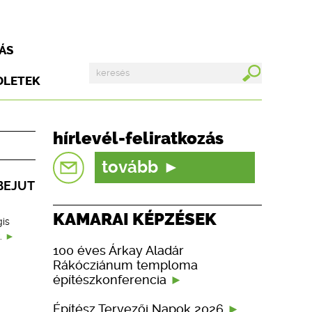
ÁS
DLETEK
hírlevél-feliratkozás
tovább
BEJUT
KAMARAI KÉPZÉSEK
is
.
100 éves Árkay Aladár
Rákócziánum temploma
építészkonferencia
Építész Tervezői Napok 2026