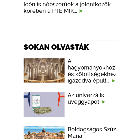
Idén is népszerűek a jelentkezők
körében a PTE MIK…
SOKAN OLVASTÁK
A
hagyományokhoz
és kötöttségekhez
igazodva épült…
Az univerzális
üveggyapot
Boldogságos Szűz
Mária