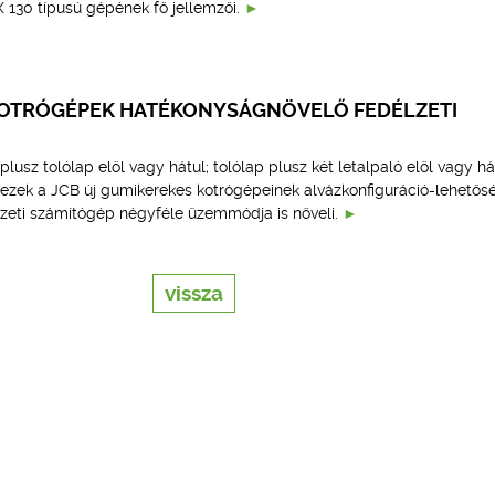
 130 típusú gépének fő jellemzői.
OTRÓGÉPEK HATÉKONYSÁGNÖVELŐ FEDÉLZETI
lusz tolólap elöl vagy hátul; tolólap plusz két letalpaló elöl vagy há
 ezek a JCB új gumikerekes kotrógépeinek alvázkonfiguráció-lehetősé
zeti számítógép négyféle üzemmódja is növeli.
vissza