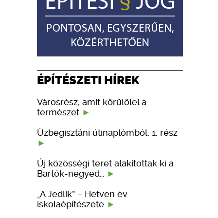
ÉPÍTÉSZETI HÍREK
Városrész, amit körülölel a
természet
Üzbegisztáni útinaplómból, 1. rész
Új közösségi teret alakítottak ki a
Bartók-negyed…
„A Jedlik” – Hetven év
iskolaépítészete