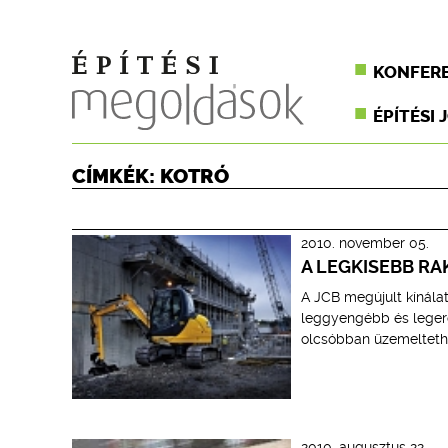
KONFER
ÉPÍTÉSI 
CÍMKÉK: KOTRÓ
2010. november 05.
A LEGKISEBB RA
A JCB megújult kínála
leggyengébb és leger
olcsóbban üzemeltethet
2010. augusztus 22.