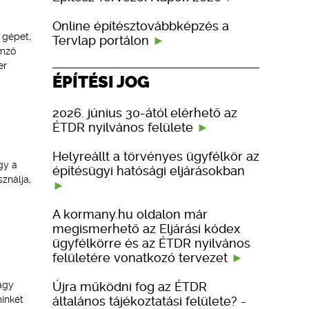
Online építésztovábbképzés a
 gépet,
Tervlap portálon
emző
er
ÉPÍTÉSI JOG
2026. június 30-ától elérhető az
ÉTDR nyilvános felülete
Helyreállt a törvényes ügyfélkör az
gy a
építésügyi hatósági eljárásokban
ználja,
A kormany.hu oldalon már
megismerhető az Eljárási kódex
ügyfélkörre és az ÉTDR nyilvános
felületére vonatkozó tervezet
Újra működni fog az ÉTDR
agy
általános tájékoztatási felülete? -
inkét