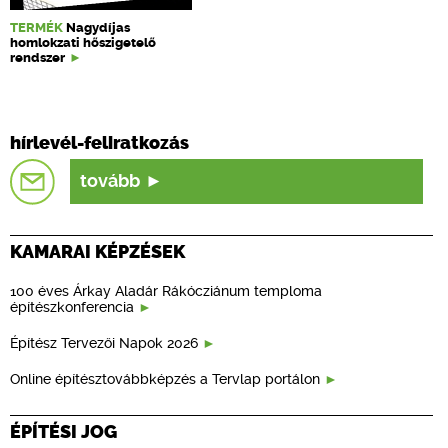
TERMÉK
Nagydíjas
homlokzati hőszigetelő
rendszer
hírlevél-feliratkozás
tovább
KAMARAI KÉPZÉSEK
100 éves Árkay Aladár Rákócziánum temploma
építészkonferencia
Építész Tervezői Napok 2026
Online építésztovábbképzés a Tervlap portálon
ÉPÍTÉSI JOG