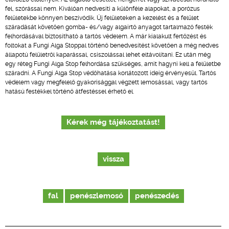
fel, szórással nem. Kiválóan nedvesíti a különféle alapokat, a porózus
felületekbe könnyen beszívódik. Új felületeken a kezelést és a felület
száradását követően gomba- és/vagy algairtó anyagot tartalmazó festék
felhordásával biztosítható a tartós védelem. A már kialakult fertőzést és
foltokat a Fungi Alga Stoppal történő benedvesítést követően a még nedves
állapotú felületről kaparással, csiszolással lehet eltávolítani. Ez után még
egy réteg Fungi Alga Stop felhordása szükséges, amit hagyni kell a felületbe
száradni. A Fungi Alga Stop védőhatása korlátozott ideig érvényesül. Tartós
védelem vagy megfelelő gyakorisággal végzett lemosással, vagy tartós
hatású festékkel történő átfestéssel érhető el.
Kérek még tájékoztatást!
vissza
fal
penészlemosó
penészedés