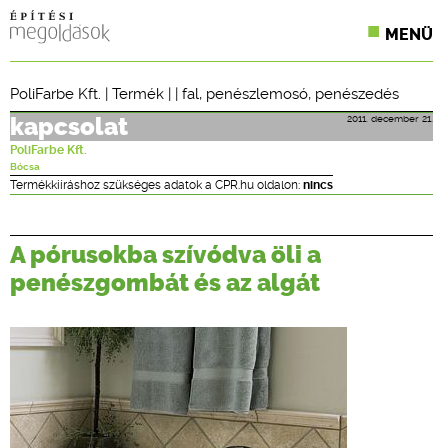
MENÜ
KONFERENCIÁK
PoliFarbe Kft.
|
Termék
| |
fal
,
penészlemosó
,
penészedés
SZAKLAPOK
2011. december 21.
kapcsolat
PoliFarbe Kft.
CPR TERMÉKKIÍRÁS
Bócsa
Termékkiíráshoz szükséges adatok a CPR.hu oldalon:
nincs
ÉPÍTÉSI JOG
A pórusokba szívódva öli a
ONLINE KÉPZÉSEK
penészgombát és az algát
TERVEZÉSI SEGÉDLETEK