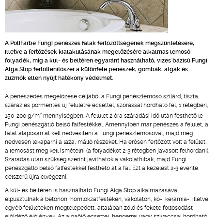
A PoliFarbe Fungi penészes falak fertőzöttségének megszüntetésére,
illetve a fertőzések kialakulásának megelőzésére alkalmas lemosó
folyadék, míg a kül- és beltéren egyaránt használható, vizes bázisú Fungi
Alga Stop fertőtlenítőszer a különféle penészek, gombák, algák és
zuzmók ellen nyújt hatékony védelmet.
A penészedés megelőzése céljából a Fungi penészlemosó szilárd, tiszta,
száraz és pormentes új felületre ecsettel, szórással hordható fel, 1 rétegben,
2
150-200 g/m
mennyiségben. A felület 2 óra száradási idő után festhető le
Fungi penészgátló belső falfestékkel. Amennyiben már penészes a felület, a
falat alaposan át kell nedvesíteni a Fungi penészlemosóval, majd még
nedvesen lekaparni a laza, málló részeket. Ha erősen fertőzött volt a felület,
a lemosást meg kell ismételni (a folyadékot 2-3 rétegben javasolt felhordani).
Száradás után szükség szerint javíthatók a vakolathibák, majd Fungi
penészgátló belső falfestékkel festhető át a fal. Ezt a kezelést 2-3 évente
célszerű újra elvégezni.
A kül- és beltéren is használható Fungi Alga Stop alkalmazásával
elpusztulnak a betonon, homlokzatfestéken, vakolaton, kő-, kerámia-, illetve
egyéb felületeken megtelepedett, általában zöld és fekete foltosodást
előidéző élőlények. Az algaölő ecsettel, hengerrel vagy szivaccsal hordható