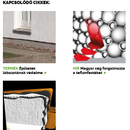
KAPCSOLÓDÓ CIKKEK:
TERMÉK
Épületek
HÍR
Magyar cég forgalmazza
lábazatának védelme
a teflonfestéket