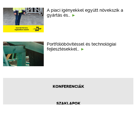
A piaci igényekkel együtt növekszik a
gyártás és…
Portfólióbővítéssel és technológiai
fejlesztésekkel…
KONFERENCIÁK
SZAKLAPOK
CPR TERMÉKKIÍRÁS
ÉPÍTÉSI JOG