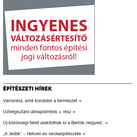
ÉPÍTÉSZETI HÍREK
Városrész, amit körülölel a természet
Üzbegisztáni útinaplómból, 1. rész
Új közösségi teret alakítottak ki a Bartók-negyed…
„A Jedlik” – Hetven év iskolaépítészete