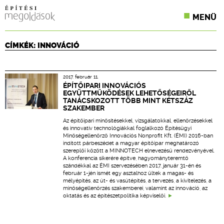
MENÜ
KONFERENCIÁK
CÍMKÉK: INNOVÁCIÓ
SZAKLAPOK
2017. február 11.
CPR TERMÉKKIÍRÁS
ÉPÍTŐIPARI INNOVÁCIÓS
EGYÜTTMŰKÖDÉSEK LEHETŐSÉGEIRŐL
TANÁCSKOZOTT TÖBB MINT KÉTSZÁZ
ÉPÍTÉSI JOG
SZAKEMBER
Az építőipari minősítésekkel, vizsgálatokkal, ellenőrzésekkel
ONLINE KÉPZÉSEK
és innovatív technológiákkal foglalkozó Építésügyi
Minőségellenőrző Innovációs Nonprofit Kft. (ÉMI) 2016-ban
indított párbeszédet a magyar építőipar meghatározó
TERVEZÉSI SEGÉDLETEK
szereplői között a MINNOTECH elnevezésű rendezvényével.
A konferencia sikerére építve, hagyományteremtő
szándékkal az ÉMI szervezésében 2017. január 31-én és
február 1-jén ismét egy asztalhoz ültek a magas- és
mélyépítés, az út- és vasútépítés, a tervezés, a kivitelezés, a
minőségellenőrzés szakemberei, valamint az innováció, az
oktatás és az építészetpolitika képviselői.