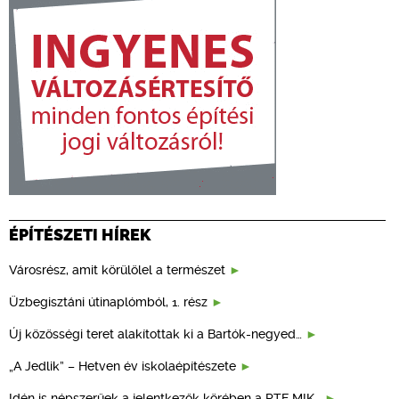
ÉPÍTÉSZETI HÍREK
Városrész, amit körülölel a természet
Üzbegisztáni útinaplómból, 1. rész
Új közösségi teret alakítottak ki a Bartók-negyed…
„A Jedlik” – Hetven év iskolaépítészete
Idén is népszerűek a jelentkezők körében a PTE MIK…