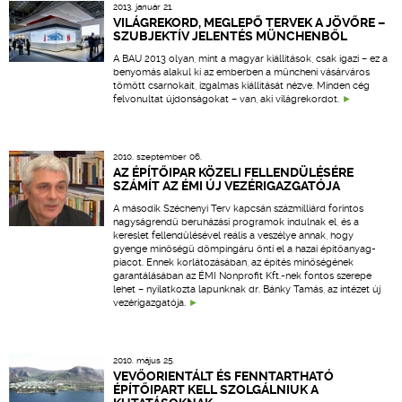
2013. január 21.
VILÁGREKORD, MEGLEPŐ TERVEK A JÖVŐRE –
SZUBJEKTÍV JELENTÉS MÜNCHENBŐL
A BAU 2013 olyan, mint a magyar kiállítások, csak igazi – ez a
benyomás alakul ki az emberben a müncheni vásárváros
tömött csarnokait, izgalmas kiállítását nézve. Minden cég
felvonultat újdonságokat – van, aki világrekordot.
2010. szeptember 06.
AZ ÉPÍTŐIPAR KÖZELI FELLENDÜLÉSÉRE
SZÁMÍT AZ ÉMI ÚJ VEZÉRIGAZGATÓJA
A második Széchenyi Terv kapcsán százmilliárd forintos
nagyságrendű beruházási programok indulnak el, és a
kereslet fellendülésével reális a veszélye annak, hogy
gyenge minőségű dömpingáru önti el a hazai építőanyag-
piacot. Ennek korlátozásában, az építés minőségének
garantálásában az ÉMI Nonprofit Kft.-nek fontos szerepe
lehet – nyilatkozta lapunknak dr. Bánky Tamás, az intézet új
vezérigazgatója.
2010. május 25.
VEVŐORIENTÁLT ÉS FENNTARTHATÓ
ÉPÍTŐIPART KELL SZOLGÁLNIUK A