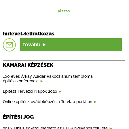
vissza
hírlevél-feliratkozás
tovább
KAMARAI KÉPZÉSEK
100 éves Árkay Aladár Rákócziánum temploma
építészkonferencia
Építész Tervezői Napok 2026
Online építésztovábbképzés a Tervlap portálon
ÉPÍTÉSI JOG
2026. június 30-ától elérhető az ÉTDR nyilvános felülete