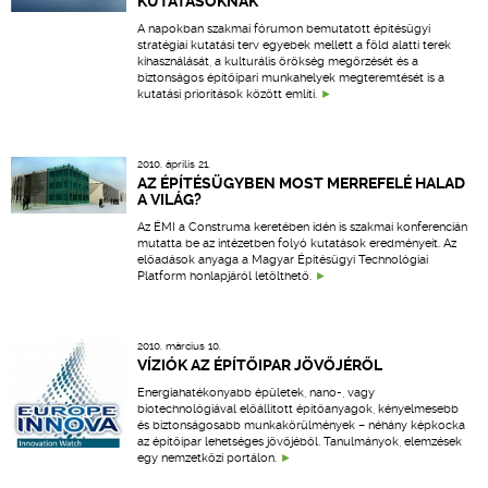
KUTATÁSOKNAK
A napokban szakmai fórumon bemutatott építésügyi
stratégiai kutatási terv egyebek mellett a föld alatti terek
kihasználását, a kulturális örökség megőrzését és a
biztonságos építőipari munkahelyek megteremtését is a
kutatási prioritások között említi.
2010. április 21.
AZ ÉPÍTÉSÜGYBEN MOST MERREFELÉ HALAD
A VILÁG?
Az ÉMI a Construma keretében idén is szakmai konferencián
mutatta be az intézetben folyó kutatások eredményeit. Az
előadások anyaga a Magyar Építésügyi Technológiai
Platform honlapjáról letölthető.
2010. március 10.
VÍZIÓK AZ ÉPÍTŐIPAR JÖVŐJÉRŐL
Energiahatékonyabb épületek, nano-, vagy
biotechnológiával előállított építőanyagok, kényelmesebb
és biztonságosabb munkakörülmények – néhány képkocka
az építőipar lehetséges jövőjéből. Tanulmányok, elemzések
egy nemzetközi portálon.