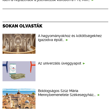
SOKAN OLVASTÁK
A hagyományokhoz és kötöttségekhez
igazodva épült…
Az univerzális üveggyapot
Boldogságos Szűz Mária
Mennybemenetele Székesegyház,…