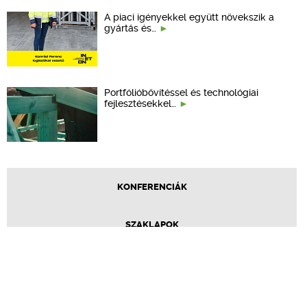
A piaci igényekkel együtt növekszik a
gyártás és…
Portfólióbővítéssel és technológiai
fejlesztésekkel…
KONFERENCIÁK
SZAKLAPOK
CPR TERMÉKKIÍRÁS
ÉPÍTÉSI JOG