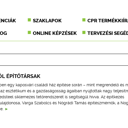
ENCIÁK
SZAKLAPOK
CPR TERMÉKKIÍR
JOG
ONLINE KÉPZÉSEK
TERVEZÉSI SEGÉ
L ÉPÍTŐTÁRSAK
7-ben egy kaposvári családi ház építése során – mint megrendelő és m
, az esztétikum és a gazdaságosság ágaiban nyújtottak nagy teljesít
steel síklemezes tetőrendszerét is segítségül hívva. Az építkezés
 tulajdonosa, Varga Szabolcs és Nógrádi Tamás építészmérnök, a Noga
e.