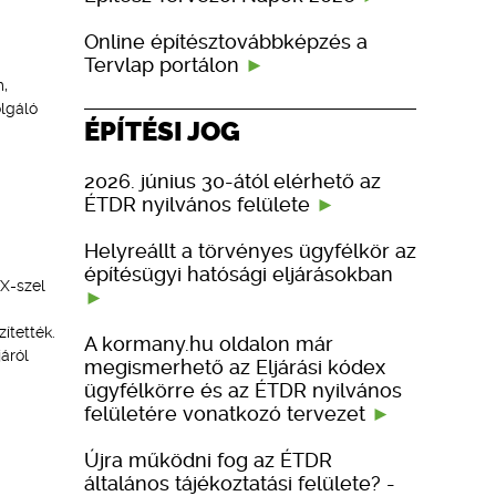
Online építésztovábbképzés a
Tervlap portálon
,
olgáló
ÉPÍTÉSI JOG
2026. június 30-ától elérhető az
ÉTDR nyilvános felülete
Helyreállt a törvényes ügyfélkör az
építésügyi hatósági eljárásokban
LX-szel
ítették.
A kormany.hu oldalon már
áról
megismerhető az Eljárási kódex
ügyfélkörre és az ÉTDR nyilvános
felületére vonatkozó tervezet
Újra működni fog az ÉTDR
általános tájékoztatási felülete? -