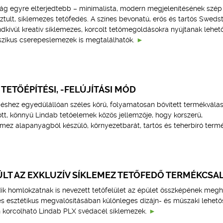
g egyre elterjedtebb – minimalista, modern megjelenítésének szép
isztult, síklemezes tetőfedés. A színes bevonatú, erős és tartós Sweds
dkívül kreatív síklemezes, korcolt tetőmegoldásokra nyújtanak lehet
sszikus cserepeslemezek is megtalálhatók.
TETŐÉPÍTÉSI, -FELÚJÍTÁSI MÓD
edéshez egyedülállóan széles körű, folyamatosan bővített termékvála
tott, könnyű Lindab tetőelemek közös jellemzője, hogy korszerű,
emez alapanyagból készülő, környezetbarát, tartós és teherbíró term
ÜLT AZ EXKLUZÍV SÍKLEMEZ TETŐFEDŐ TERMÉKCSA
ödik homlokzatnak is nevezett tetőfelület az épület összképének meg
és esztétikus megvalósításában különleges dizájn- és műszaki lehet
n korcolható Lindab PLX svédacél síklemezek.