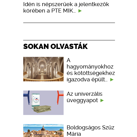
Idén is népszerűek a jelentkezők
körében a PTE MIK…
SOKAN OLVASTÁK
A
hagyományokhoz
és kötöttségekhez
igazodva épült…
Az univerzális
üveggyapot
Boldogságos Szűz
Mária