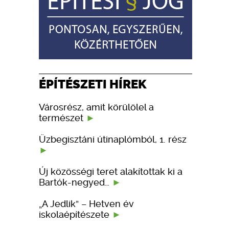
ÉPÍTÉSZETI HÍREK
Városrész, amit körülölel a
természet
Üzbegisztáni útinaplómból, 1. rész
Új közösségi teret alakítottak ki a
Bartók-negyed…
„A Jedlik” – Hetven év
iskolaépítészete