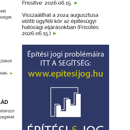
Frissítve: 2026.06.15.
teel
Visszaállhat a 2024 augusztusa
őséget,
előtti ügyféli kör az építésügyi
hatósági eljárásokban (Frissítés:
2026.06.15.)
sztékot
ékek.
LÁD
határozó
őségeket