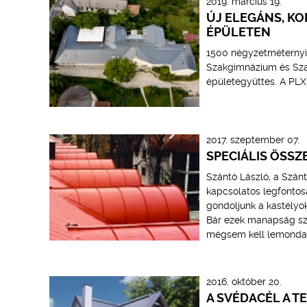
2019. március 19.
ÚJ ELEGÁNS, K
ÉPÜLETEN
1500 négyzetméternyi 
Szakgimnázium és Szakk
épületegyüttes. A PLX 
2017. szeptember 07.
SPECIÁLIS ÖSSZ
Szántó László, a Szán
kapcsolatos legfontos
gondoljunk a kastélyo
Bár ezek manapság szin
mégsem kell lemonda
2016. október 20.
A SVÉDACÉL A T