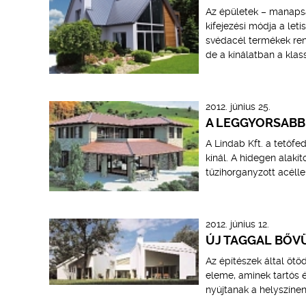
Az épületek – manapsá
kifejezési módja a let
svédacél termékek ren
de a kínálatban a kla
2012. június 25.
A LEGGYORSABB 
A Lindab Kft. a tetőf
kínál. A hidegen alakí
tűzihorganyzott acéll
2012. június 12.
ÚJ TAGGAL BŐV
Az építészek által öt
eleme, aminek tartós 
nyújtanak a helyszíne