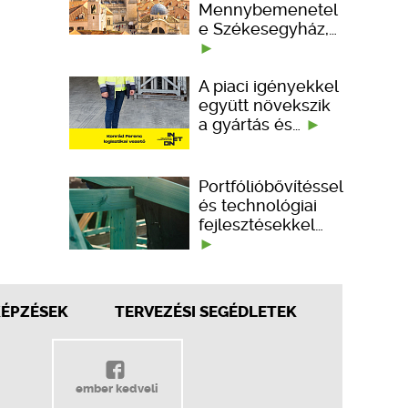
Mennybemenetel
e Székesegyház,…
A piaci igényekkel
együtt növekszik
a gyártás és…
Portfólióbővítéssel
és technológiai
fejlesztésekkel…
KÉPZÉSEK
TERVEZÉSI SEGÉDLETEK
ember kedveli