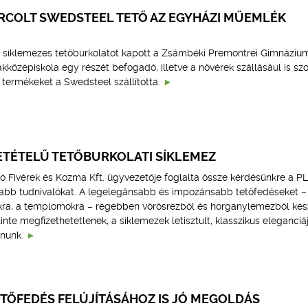
ORCOLT SWEDSTEEL TETŐ AZ EGYHÁZI MŰEMLÉK
síklemezes tetőburkolatot kapott a Zsámbéki Premontrei Gimnázium
özépiskola egy részét befogadó, illetve a nővérek szállásául is sz
termékeket a Swedsteel szállította.
ETÉTELŰ TETŐBURKOLATI SÍKLEMEZ
tó Fivérek és Kozma Kft. ügyvezetője foglalta össze kérdésünkre a P
abb tudnivalókat. A legelegánsabb és impozánsabb tetőfedéseket –
kra, a templomokra – régebben vörösrézből és horganylemezből kész
te megfizethetetlenek, a síklemezek letisztult, klasszikus eleganciáj
nunk.
ETŐFEDÉS FELÚJÍTÁSÁHOZ IS JÓ MEGOLDÁS