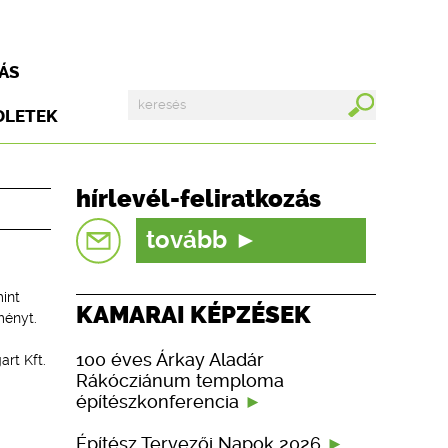
ÁS
DLETEK
hírlevél-feliratkozás
tovább
int
KAMARAI KÉPZÉSEK
ményt.
100 éves Árkay Aladár
rt Kft.
Rákócziánum temploma
építészkonferencia
Építész Tervezői Napok 2026