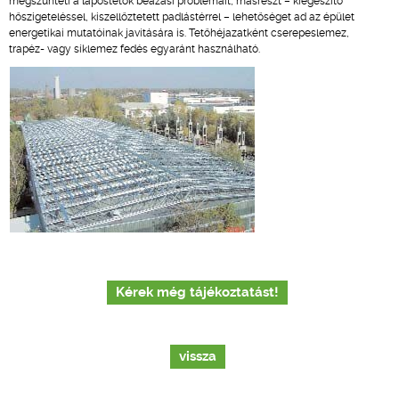
megszünteti a lapostetők beázási problémáit, másrészt – kiegészítő
hőszigeteléssel, kiszellőztetett padlástérrel – lehetőséget ad az épület
energetikai mutatóinak javítására is. Tetőhéjazatként cserepeslemez,
trapéz- vagy síklemez fedés egyaránt használható.
Kérek még tájékoztatást!
vissza