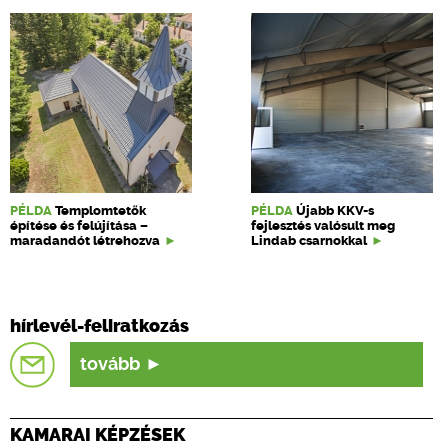
PÉLDA
Templomtetők
PÉLDA
Újabb KKV-s
építése és felújítása –
fejlesztés valósult meg
maradandót létrehozva
Lindab csarnokkal
hírlevél-feliratkozás
tovább
KAMARAI KÉPZÉSEK