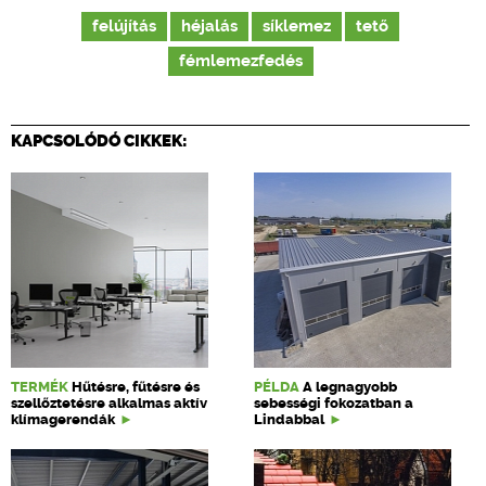
felújítás
héjalás
síklemez
tető
fémlemezfedés
KAPCSOLÓDÓ CIKKEK:
TERMÉK
Hűtésre, fűtésre és
PÉLDA
A legnagyobb
szellőztetésre alkalmas aktív
sebességi fokozatban a
klímagerendák
Lindabbal