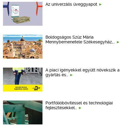
Az univerzális üveggyapot
Boldogságos Szűz Mária
Mennybemenetele Székesegyház,…
A piaci igényekkel együtt növekszik a
gyártás és…
Portfólióbővítéssel és technológiai
fejlesztésekkel…