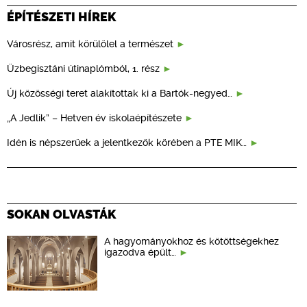
ÉPÍTÉSZETI HÍREK
Városrész, amit körülölel a természet
Üzbegisztáni útinaplómból, 1. rész
Új közösségi teret alakítottak ki a Bartók-negyed…
„A Jedlik” – Hetven év iskolaépítészete
Idén is népszerűek a jelentkezők körében a PTE MIK…
SOKAN OLVASTÁK
A hagyományokhoz és kötöttségekhez
igazodva épült…