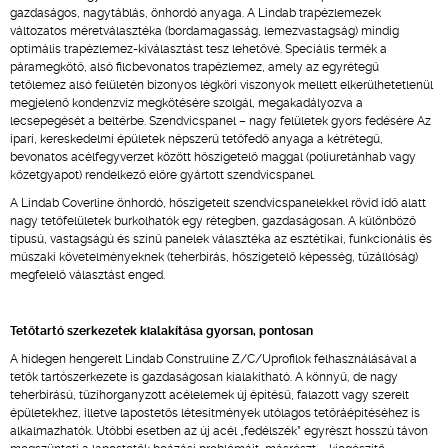
gazdaságos, nagytáblás, önhordó anyaga. A Lindab trapézlemezek
változatos méretválasztéka (bordamagasság, lemezvastagság) mindig
optimális trapézlemez-kiválasztást tesz lehetővé. Speciális termék a
páramegkötő, alsó filcbevonatos trapézlemez, amely az egyrétegű
tetőlemez alsó felületén bizonyos légköri viszonyok mellett elkerülhetetlenül
megjelenő kondenzvíz megkötésére szolgál, megakadályozva a
lecsepegését a beltérbe. Szendvicspanel – nagy felületek gyors fedésére Az
ipari, kereskedelmi épületek népszerű tetőfedő anyaga a kétrétegű,
bevonatos acélfegyverzet között hőszigetelő maggal (poliuretánhab vagy
kőzetgyapot) rendelkező előre gyártott szendvicspanel.
A Lindab Coverline önhordó, hőszigetelt szendvicspanelekkel rövid idő alatt
nagy tetőfelületek burkolhatók egy rétegben, gazdaságosan. A különböző
típusú, vastagságú és színű panelek választéka az esztétikai, funkcionális és
műszaki követelményeknek (teherbírás, hőszigetelő képesség, tűzállóság)
megfelelő választást enged.
Tetőtartó szerkezetek kialakítása gyorsan, pontosan
A hidegen hengerelt Lindab Construline Z/C/Uprofilok felhasználásával a
tetők tartószerkezete is gazdaságosan kialakítható. A könnyű, de nagy
teherbírású, tűzihorganyzott acélelemek új építésű, falazott vagy szerelt
épületekhez, illetve lapostetős létesítmények utólagos tetőráépítéséhez is
alkalmazhatók. Utóbbi esetben az új acél „fedélszék” egyrészt hosszú távon