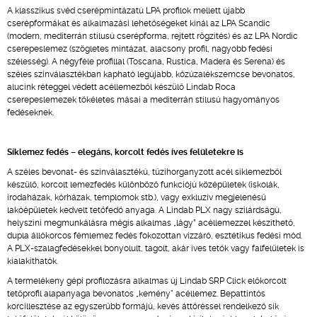
A klasszikus svéd cserépmintázatú LPA profilok mellett újabb
cserépformákat és alkalmazási lehetőségeket kínál az LPA Scandic
(modern, mediterrán stílusú cserépforma, rejtett rögzítés) és az LPA Nordic
cserepeslemez (szögletes mintázat, alacsony profil, nagyobb fedési
szélesség). A négyféle profillal (Toscana, Rustica, Madera és Serena) és
széles színválasztékban kapható legújabb, kőzúzalékszemcse bevonatos,
alucink réteggel védett acéllemezből készülő Lindab Roca
cserepeslemezek tökéletes másai a mediterrán stílusú hagyományos
fedéseknek.
Síklemez fedés – elegáns, korcolt fedés íves felületekre is
A széles bevonat- és színválasztékú, tűzihorganyzott acél síklemezből
készülő, korcolt lemezfedés különböző funkciójú középületek (iskolák,
irodaházak, kórházak, templomok stb.), vagy exkluzív megjelenésű
lakóépületek kedvelt tetőfedő anyaga. A Lindab PLX nagy szilárdságú,
helyszíni megmunkálásra mégis alkalmas „lágy” acéllemezzel készíthető,
dupla állókorcos fémlemez fedés fokozottan vízzáró, esztétikus fedési mód.
A PLX-szalagfedésekkel bonyolult, tagolt, akár íves tetők vagy falfelületek is
kialakíthatók.
A termelékeny gépi profilozásra alkalmas új Lindab SRP Click előkorcolt
tetőprofil alapanyaga bevonatos „kemény" acéllemez. Bepattintós
korcillesztése az egyszerűbb formájú, kevés áttöréssel rendelkező sík