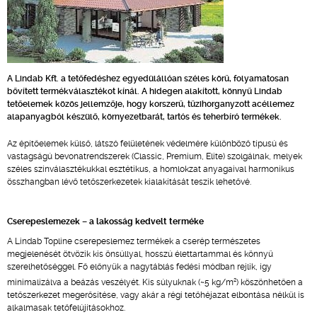
A Lindab Kft. a tetőfedéshez egyedülállóan széles körű, folyamatosan
bővített termékválasztékot kínál. A hidegen alakított, könnyű Lindab
tetőelemek közös jellemzője, hogy korszerű, tűzihorganyzott acéllemez
alapanyagból készülő, környezetbarát, tartós és teherbíró termékek.
Az építőelemek külső, látszó felületének védelmére különböző típusú és
vastagságú bevonatrendszerek (Classic, Premium, Elite) szolgálnak, melyek
széles színválasztékukkal esztétikus, a homlokzat anyagaival harmonikus
összhangban lévő tetőszerkezetek kialakítását teszik lehetővé.
Cserepeslemezek – a lakosság kedvelt terméke
A Lindab Topline cserepeslemez termékek a cserép természetes
megjelenését ötvözik kis önsúllyal, hosszú élettartammal és könnyű
szerelhetőséggel. Fő előnyük a nagytáblás fedési módban rejlik, így
2
minimalizálva a beázás veszélyét. Kis súlyuknak (~5 kg/m
) köszönhetően a
tetőszerkezet megerősítése, vagy akár a régi tetőhéjazat elbontása nélkül is
alkalmasak tetőfelújításokhoz.