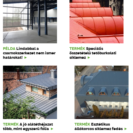
PÉLDA
Lindabbal a
TERMÉK
Speciális
csarnokszerkezet nem ismer
összetételű tetőburkolati
határokat!
síklemez
TERMÉK
A jó alátéthéjazat
TERMÉK
Esztétikus
több, mint egyszerű fólia
állókorcos síklemez fedés