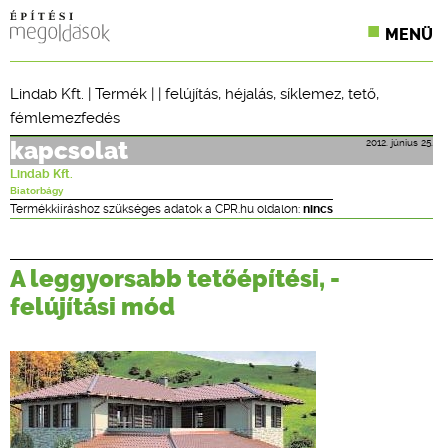
MENÜ
KONFERENCIÁK
Lindab Kft.
|
Termék
| |
felújítás
,
héjalás
,
síklemez
,
tető
,
fémlemezfedés
SZAKLAPOK
2012. június 25.
kapcsolat
CPR TERMÉKKIÍRÁS
Lindab Kft.
Biatorbágy
ÉPÍTÉSI JOG
Termékkiíráshoz szükséges adatok a CPR.hu oldalon:
nincs
ONLINE KÉPZÉSEK
A leggyorsabb tetőépítési, -
TERVEZÉSI SEGÉDLETEK
felújítási mód