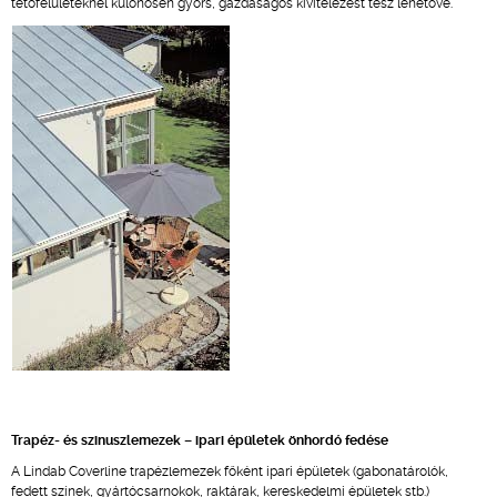
tetőfelületeknél különösen gyors, gazdaságos kivitelezést tesz lehetővé.
Trapéz- és szinuszlemezek – ipari épületek önhordó fedése
A Lindab Coverline trapézlemezek főként ipari épületek (gabonatárolók,
fedett színek, gyártócsarnokok, raktárak, kereskedelmi épületek stb.)