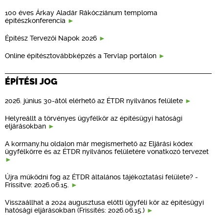
100 éves Árkay Aladár Rákócziánum temploma
építészkonferencia
Építész Tervezői Napok 2026
Online építésztovábbképzés a Tervlap portálon
ÉPÍTÉSI JOG
2026. június 30-ától elérhető az ÉTDR nyilvános felülete
Helyreállt a törvényes ügyfélkör az építésügyi hatósági
eljárásokban
A kormany.hu oldalon már megismerhető az Eljárási kódex
ügyfélkörre és az ÉTDR nyilvános felületére vonatkozó tervezet
Újra működni fog az ÉTDR általános tájékoztatási felülete? -
Frissítve: 2026.06.15.
Visszaállhat a 2024 augusztusa előtti ügyféli kör az építésügyi
hatósági eljárásokban (Frissítés: 2026.06.15.)