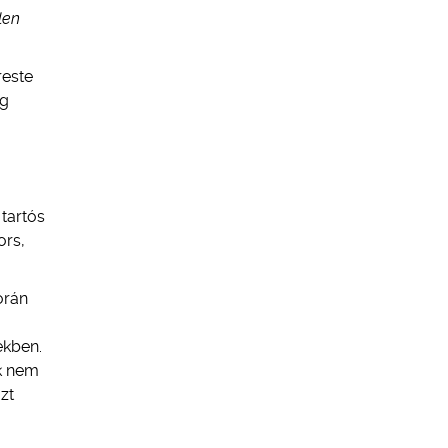
len
reste
ég
tartós
ors,
orán
ekben.
nk nem
zt