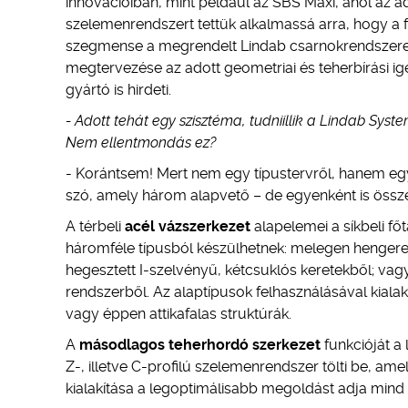
innovációiban, mint például az SBS Maxi, ahol az a
szelemenrendszert tettük alkalmassá arra, hogy a f
szegmense a megrendelt Lindab csarnokrendszerek
megtervezése az adott geometriai és teherbírási ig
gyártó is hirdeti.
- Adott tehát egy szisztéma, tudniillik a Lindab Sy
Nem ellentmondás ez?
- Korántsem! Mert nem egy típustervről, hanem egy 
szó, amely három alapvető – de egyenként is összet
A térbeli
acél vázszerkezet
alapelemei a síkbeli fő
háromféle típusból készülhetnek: melegen hengerel
hegesztett I-szelvényű, kétcsuklós keretekből; vag
rendszerből. Az alaptípusok felhasználásával kiala
vagy éppen attikafalas struktúrák.
A
másodlagos teherhordó szerkezet
funkcióját a 
Z-, illetve C-profilú szelemenrendszer tölti be, ame
kialakítása a legoptimálisabb megoldást adja min