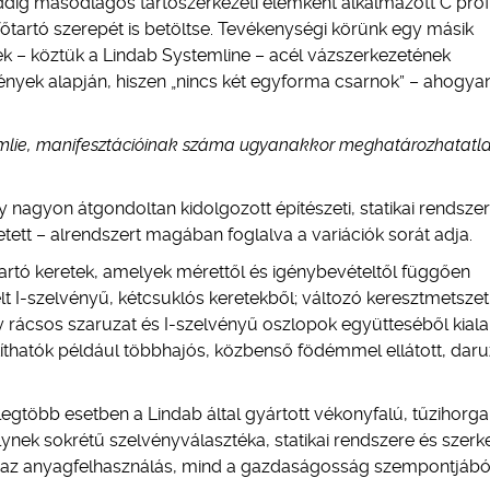
ddig másodlagos tartószerkezeti elemként alkalmazott C prof
őtartó szerepét is betöltse. Tevékenységi körünk egy másik
 – köztük a Lindab Systemline – acél vázszerkezetének
ények alapján, hiszen „nincs két egyforma csarnok” – ahogya
stemlie, manifesztációinak száma ugyanakkor meghatározhatatla
nagyon átgondoltan kidolgozott építészeti, statikai rendszer
ett – alrendszert magában foglalva a variációk sorát adja.
tartó keretek, amelyek mérettől és igénybevételtől függően
t I-szelvényű, kétcsuklós keretekből; változó keresztmetszet
y rácsos szaruzat és I-szelvényű oszlopok együtteséből kialak
kíthatók például többhajós, közbenső födémmel ellátott, daru
legtöbb esetben a Lindab által gyártott vékonyfalú, tűzihorg
lynek sokrétű szelvényválasztéka, statikai rendszere és szerk
d az anyagfelhasználás, mind a gazdaságosság szempontjábó