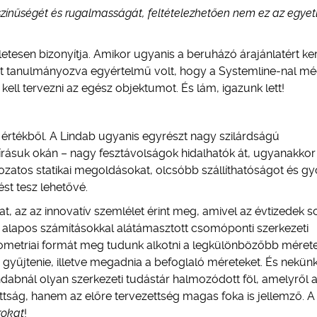
színűségét és rugalmasságát, feltételezhetően nem ez az egyet
életesen bizonyítja. Amikor ugyanis a beruházó árajánlatért ke
ket tanulmányozva egyértelmű volt, hogy a Systemline-nal m
kell tervezni az egész objektumot. És lám, igazunk lett!
 értékből. A Lindab ugyanis egyrészt nagy szilárdságú
írásuk okán – nagy fesztávolságok hidalhatók át, ugyanakkor 
tozatos statikai megoldásokat, olcsóbb szállíthatóságot és gy
st tesz lehetővé.
 az az innovatív szemlélet érint meg, amivel az évtizedek s
s alapos számításokkal alátámasztott csomóponti szerkezeti
eometriai formát meg tudunk alkotni a legkülönbözőbb méret
gyűjtenie, illetve megadnia a befoglaló méreteket. És nekü
Lindabnál olyan szerkezeti tudástár halmozódott föl, amelyről a
ág, hanem az előre tervezettség magas foka is jellemző. A
rokat
!