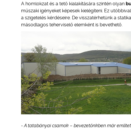
A homlokzat és a tető kialakítására szintén olyan
bu
műszaki igényeket képesek kielégíteni. Ez utóbbiv
a szigetelés kérdéseire. De visszatérhetünk a stati
másodlagos teherviselő elemként is bevethető.
- A tatabányai csarnok – bevezetőnkben már említett