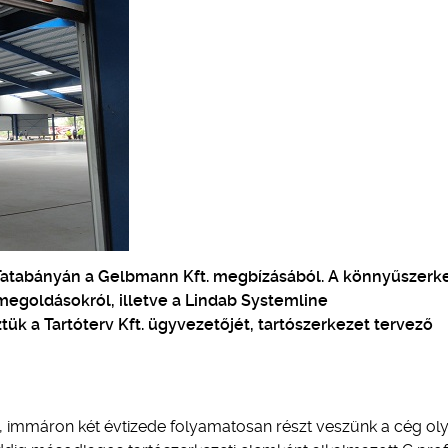
 Tatabányán a Gelbmann Kft. megbízásából. A könnyűszerk
megoldásokról, illetve a Lindab Systemline
ük a Tartóterv Kft. ügyvezetőjét, tartószerkezet tervező
 immáron két évtizede folyamatosan részt veszünk a cég ol