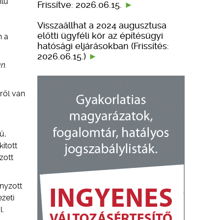
ilú
Frissítve: 2026.06.15.
Visszaállhat a 2024 augusztusa
előtti ügyféli kör az építésügyi
n a
hatósági eljárásokban (Frissítés:
2026.06.15.)
n.
ről van
ű,
ított
zott
anyzott
ezeti
l.