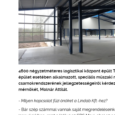
4600 négyzetméteres logisztikai központ épült
épület esetében alkalmazott, speciális műszaki 
csarnokrendszerének jellegzetességeiről kérdezt
mérnökét, Molnár Attilát.
- Milyen kapcsolat fűzi önöket a Lindab Kft.-hez?
- Bár szép számmal vannak saját megrendeléseink,