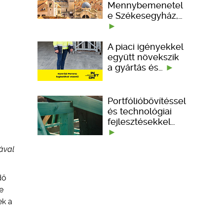
Mennybemenetel
e Székesegyház,…
A piaci igényekkel
együtt növekszik
a gyártás és…
Portfólióbővítéssel
és technológiai
fejlesztésekkel…
rával
dő
e
ek a