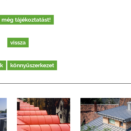
 még tájékoztatást!
vissza
ok
könnyűszerkezet