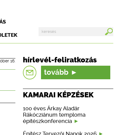
ÁS
DLETEK
hírlevél-feliratkozás
tóber 16.
tovább
KAMARAI KÉPZÉSEK
100 éves Árkay Aladár
Rákócziánum temploma
építészkonferencia
Építész Tervezői Napok 2026