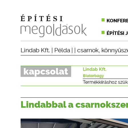
KONFER
ÉPÍTÉSI 
Lindab Kft.
|
Példa
| |
csarnok
,
könnyűsz
kapcsolat
Lindab Kft.
Biatorbágy
Termékkiíráshoz szük
Lindabbal a csarnoksze