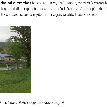
rkolati elemeket
fejlesztett a gyártó, amelyek eltérő esztétik
al kapcsolatban gondolhatunk a különböző hajlásszögű tetők
ka területére is, amennyiben a magas profilú trapézlemez
 – alapterülete nagy csarnokot sejtet.