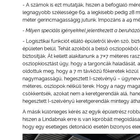
- A számok is ezt mutatják, hiszen a befoglaló mér
legnagyobb szélessége 69, a legkisebb pedig 28 m
méter gerincmagasságig jutunk. Impozáns a 49 mét
- Milyen speciális igényekkel jelentkezett a beruház
- Logisztikai funkciót ellátó épületről lévén szó, 
épületen belül. Tehát azokból a belső oszlopokból
biztosítják. Át kellett alakítanunk a 7×7 méteres r
oszlopkiosztást úgy, hogy a targoncák haladását, 
oldottuk meg, hogy a 7 m távközű főkeretek közül m
nagymagasságú, hegesztett I-szelvényű – úgynevezet
méteres, oszlopok nélküli terek. Hogy a nagy mag
csökkentsék, azokat nem a keretgerendák alá, han
hegesztett I-szelvényű keretgerendák mintegy átha
A másik különleges kérés az egyik épületrész robba
hiszen a Lindabnak erre is van kipróbált megoldása. 
hogy egy esetleges detonáció esetén bizonyos eleme