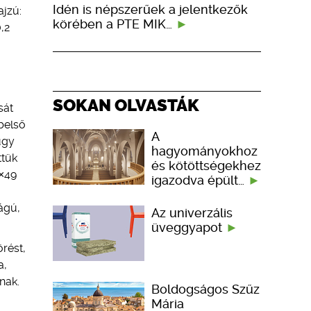
Idén is népszerűek a jelentkezők
ajzú:
körében a PTE MIK…
,2
SOKAN OLVASTÁK
sát
 belső
A
úgy
hagyományokhoz
ttük
és kötöttségekhez
4×49
igazodva épült…
ágú,
Az univerzális
üveggyapot
rést,
a,
nak.
Boldogságos Szűz
Mária