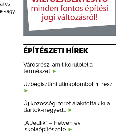
ai és
re vagy
ÉPÍTÉSZETI HÍREK
Városrész, amit körülölel a
természet
Üzbegisztáni útinaplómból, 1. rész
Új közösségi teret alakítottak ki a
Bartók-negyed…
„A Jedlik” – Hetven év
iskolaépítészete