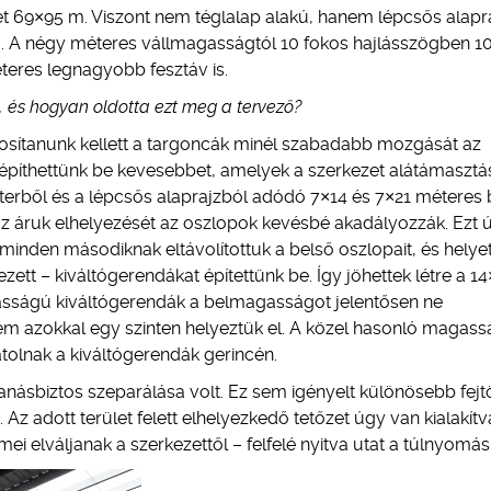
et 69×95 m. Viszont nem téglalap alakú, hanem lépcsős alapr
. A négy méteres vállmagasságtól 10 fokos hajlásszögben 10
eres legnagyobb fesztáv is.
ó, és hogyan oldotta ezt meg a tervező?
biztosítanunk kellett a targoncák minél szabadabb mozgását az
 építhettünk be kevesebbet, amelyek a szerkezet alátámasztá
aszterből és a lépcsős alaprajzból adódó 7×14 és 7×21 méteres
az áruk elhelyezését az oszlopok kevésbé akadályozzák. Ezt 
inden másodiknak eltávolítottuk a belső oszlopait, és helye
t – kiváltógerendákat építettünk be. Így jöhettek létre a 1
asságú kiváltógerendák a belmagasságot jelentősen ne
em azokkal egy szinten helyeztük el. A közel hasonló magass
tolnak a kiváltógerendák gerincén.
násbiztos szeparálása volt. Ez sem igényelt különösebb fejtö
Az adott terület felett elhelyezkedő tetőzet úgy van kialakítv
i elváljanak a szerkezettől – felfelé nyitva utat a túlnyomás