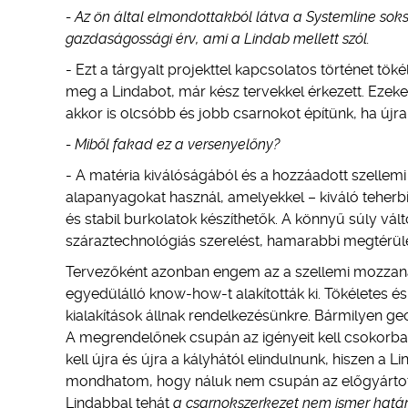
- Az ön által elmondottakból látva a Systemline sok
gazdaságossági érv, ami a Lindab mellett szól.
- Ezt a tárgyalt projekttel kapcsolatos történet tök
meg a Lindabot, már kész tervekkel érkezett. Eze
akkor is olcsóbb és jobb csarnokot építünk, ha újra 
- Miből fakad ez a versenyelőny?
- A matéria kiválóságából és a hozzáadott szellemi
alapanyagokat használ, amelyekkel – kiváló teherb
és stabil burkolatok készíthetők. A könnyű súly vál
száraztechnológiás szerelést, hamarabbi megtérülé
Tervezőként azonban engem az a szellemi mozzanat,
egyedülálló know-how-t alakították ki. Tökéletes é
kialakítások állnak rendelkezésünkre. Bármilyen g
A megrendelőnek csupán az igényeit kell csokorba 
kell újra és újra a kályhától elindulnunk, hiszen a 
mondhatom, hogy náluk nem csupán az előgyártotts
Lindabbal tehát
a csarnokszerkezet nem ismer hatá