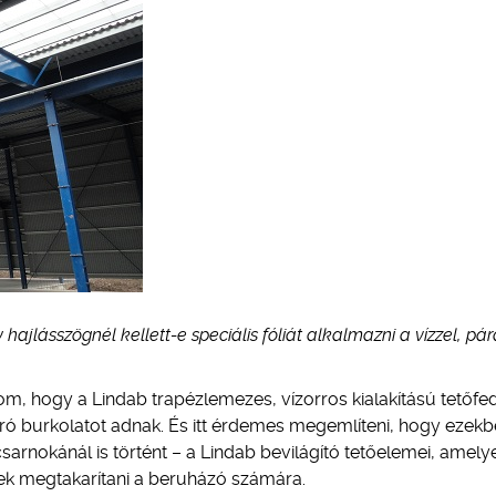
 hajlásszögnél kellett-e speciális fóliát alkalmazni a vízzel, pá
om, hogy a Lindab trapézlemezes, vízorros kialakítású tetőfe
záró burkolatot adnak. És itt érdemes megemlíteni, hogy ezekb
rnokánál is történt – a Lindab bevilágító tetőelemei, amely
ek megtakarítani a beruházó számára.