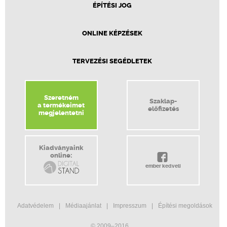
ÉPÍTÉSI JOG
ONLINE KÉPZÉSEK
TERVEZÉSI SEGÉDLETEK
Szeretném
Szaklap-
a termékeimet
előfizetés
megjelentetni
Kiadványaink
online:
ember kedveli
Adatvédelem
Médiaajánlat
Impresszum
Építési megoldások
© 2009–2016