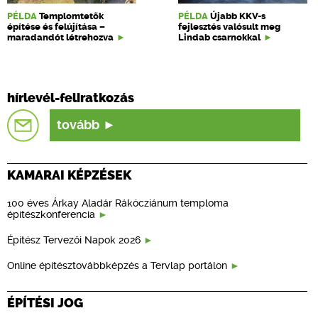
PÉLDA
Templomtetők
PÉLDA
Újabb KKV-s
építése és felújítása –
fejlesztés valósult meg
maradandót létrehozva
Lindab csarnokkal
hírlevél-feliratkozás
tovább
KAMARAI KÉPZÉSEK
100 éves Árkay Aladár Rákócziánum temploma
építészkonferencia
Építész Tervezői Napok 2026
Online építésztovábbképzés a Tervlap portálon
ÉPÍTÉSI JOG