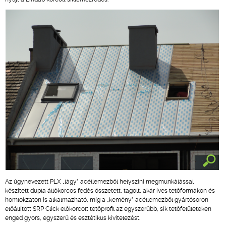
Az úgynevezett PLX „lágy” acéllemezből helyszíni megmunkálással
készített dupla állókorcos fedés összetett, tagolt, akár íves tetőformákon és
homlokzaton is alkalmazható, míg a „kemény” acéllemezből gyártósoron
előállított SRP Click előkorcolt tetőprofil az egyszerűbb, sík tetőfelületeken
enged gyors, egyszerű és esztétikus kivitelezést.