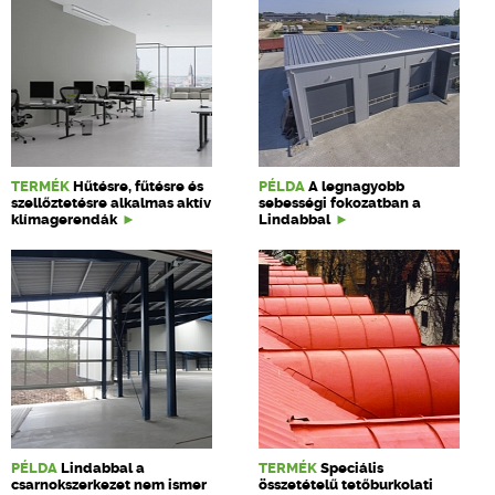
TERMÉK
Hűtésre, fűtésre és
PÉLDA
A legnagyobb
szellőztetésre alkalmas aktív
sebességi fokozatban a
klímagerendák
Lindabbal
PÉLDA
Lindabbal a
TERMÉK
Speciális
csarnokszerkezet nem ismer
összetételű tetőburkolati