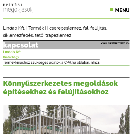
MENÜ
KONFERENCIÁK
Lindab Kft.
|
Termék
| |
cserepeslemez
,
fal
,
felújítás
,
síklemezfedés
,
tető
,
trapézlemez
SZAKLAPOK
2015. szeptember 07.
kapcsolat
CPR TERMÉKKIÍRÁS
Lindab Kft.
Biatorbágy
ÉPÍTÉSI JOG
Termékkiíráshoz szükséges adatok a CPR.hu oldalon:
nincs
ONLINE KÉPZÉSEK
Könnyűszerkezetes megoldások
TERVEZÉSI SEGÉDLETEK
építésekhez és felújításokhoz