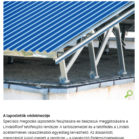
A lapostetők védelmezője
Speciális megoldás lapostetők felújítására és beázásuk meggátolására a
LindabRoof tetőfelújító rendszer. A tartószerkezet és a tetőfedés a Lindab
acéltermékek választékából egyedileg tervezhető. Az átalakított,
megszépült külső mellett a rendszer – a kiegészítő födémszigeteléssel