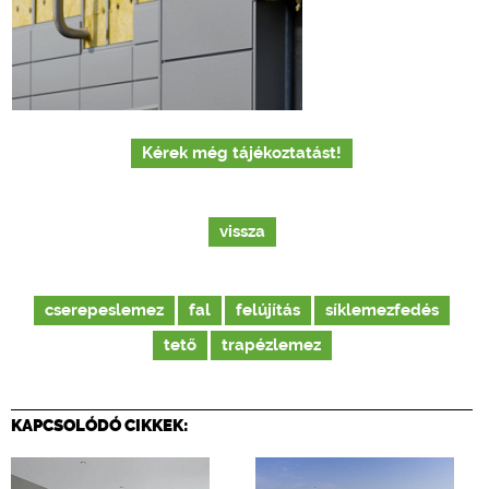
Kérek még tájékoztatást!
vissza
cserepeslemez
fal
felújítás
síklemezfedés
tető
trapézlemez
KAPCSOLÓDÓ CIKKEK: