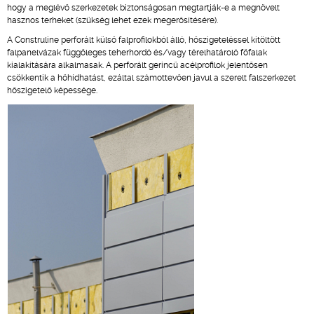
hogy a meglévő szerkezetek biztonságosan megtartják-e a megnövelt
hasznos terheket (szükség lehet ezek megerősítésére).
A Construline perforált külső falprofilokból álló, hőszigeteléssel kitöltött
falpanelvázak függőleges teherhordó és/vagy térelhatároló főfalak
kialakítására alkalmasak. A perforált gerincű acélprofilok jelentősen
csökkentik a hőhídhatást, ezáltal számottevően javul a szerelt falszerkezet
hőszigetelő képessége.