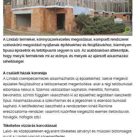
A Lindab termékei, könnyűszerkezetes megoldásai, komplett rendszerei
széleskörű megoldást nyújtanak építésekhez és felújításokhoz, bármilyen
típusú épületről és tetőtípusról legyen is szó. Az alábbiakban áttekintjük,
hogy melyik terméknek mi az előnye, és melyek az ajánlott alkalmazási
lehetőségei.
A családi házak koronája
A Lindab cserepeslemezek alkalmazhatók új épületekhez, illetve meglévő
épületek felújításához a tetőszerkezet megerősítése, akár a régi tetőburkolat
elbontása nélkül is. Számos változatban kaphatók; mérettől, formától,
bevonattól, színtől függően választható ki az épülethez legjobban illeszkedő
típus. Alkalmazásukkal a szélviharnak és a jégesőnek is ellenálló burkolat
kapható. A tetőfedéshez illeszthető a rendszerben kínált Rainline
ereszcsatorna-rendszer, valamint különféle kiegészítő elemek (tetőkibúvók,
hóvágók, hófogók stb.).
Tökéletes vízzárás korcolással
Lakó- és középületeken egyaránt tökéletes látványt és műszaki biztonságot
nyújt a Lindab korcolt síklemezfedés.