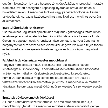
együtt – jelentősen javítja a hasznos tér épületfizikáját, energetikai mutatóit
is (télen a javított hőszigetelő képesség, nyáron az árnyékoló hatás, a
hővédelem révén). A megoldás blokkos vagy paneltechnológiával készült
lakóépületekhez, vázas középületekhez vagy ipari csarnokokhoz egyaránt
alkalmazható.
Ipari tetőburkolati rendszerek
Csarnokokhoz, logisztikai épületekhez nyújtanak gazdaságos tetőfelújítási
lehetőséget – az akár jelentős fesztávok áthidalására is alkalmas – Lindab
Coverline trapézlemezek
.
A rendszer külső burkolati, illetve a Construline
horganyzott acél tartószerkezeti elemekkel kiegészülve akár a teljes födém-
és tetőszerkezet cseréjére is tökéletes, gyors és biztonságos megoldást
nyújt.
Falfelújítások könnyűszerkezetes megoldással
Meglévő homlokzatok műszaki és esztétikai felújítására kínálnak
lehetőséget a Lindab könnyű acél tartóvázszerkezetre szerelt bevonatos
acéllemez termékei. A hőszigeteléssel kiegészített, kiszellőztetett
homlokzatburkolattal a megjelenés mellett jelentősen javíthatók a
falszerkezet hőtechnikai/energetikai jellemzői. A megoldás alkalmazható
téglafalas, beton- vagy meglévő könnyűszerkezetes falszerkezetek esetén
is.
Épületek bővítése emeletráépítéssel
A Lindab könnyűszerkezetes termékei az emeletráépítésekhez is jó
megoldást nyújtanak. Ez a megoldás előzetes statikai vizsgálatot igényel,