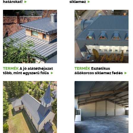
határokat!
síklemez
TERMÉK
A jó alátéthéjazat
TERMÉK
Esztétikus
több, mint egyszerű fólia
állókorcos síklemez fedés