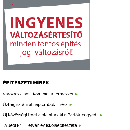
ÉPÍTÉSZETI HÍREK
Városrész, amit körülölel a természet
Üzbegisztáni útinaplómból, 1. rész
Új közösségi teret alakítottak ki a Bartók-negyed…
„A Jedlik” – Hetven év iskolaépítészete