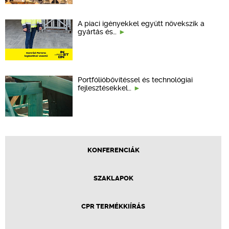
A piaci igényekkel együtt növekszik a
gyártás és…
Portfólióbővítéssel és technológiai
fejlesztésekkel…
KONFERENCIÁK
SZAKLAPOK
CPR TERMÉKKIÍRÁS