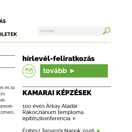
ÁS
DLETEK
hírlevél-feliratkozás
tovább
és és az
KAMARAI KÉPZÉSEK
ező
ak,
100 éves Árkay Aladár
épesek.
Rákócziánum temploma
zíthető
építészkonferencia
Építész Tervezői Napok 2026