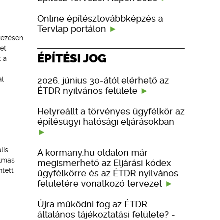
Online építésztovábbképzés a
Tervlap portálon
tkezésen
et
ÉPÍTÉSI JOG
t a
2026. június 30-ától elérhető az
al
ÉTDR nyilvános felülete
Helyreállt a törvényes ügyfélkör az
építésügyi hatósági eljárásokban
lis
A kormany.hu oldalon már
almas
megismerhető az Eljárási kódex
ntett
ügyfélkörre és az ÉTDR nyilvános
felületére vonatkozó tervezet
Újra működni fog az ÉTDR
általános tájékoztatási felülete? -