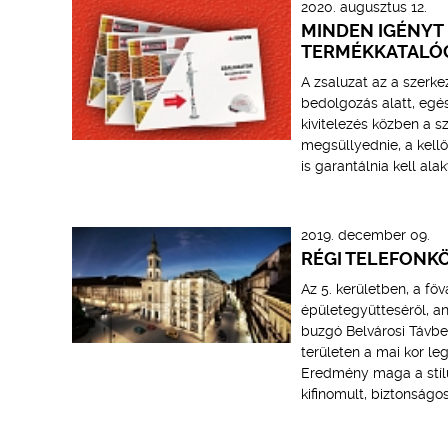
2020. augusztus 12.
MINDEN IGÉNYT
TERMÉKKATALÓ
A zsaluzat az a szerkez
bedolgozás alatt, egé
kivitelezés közben a s
megsüllyednie, a kell
is garantálnia kell ala
2019. december 09.
RÉGI TELEFON
Az 5. kerületben, a főv
épületegyütteséről, a
buzgó Belvárosi Távbe
területen a mai kor l
Eredmény maga a stílu
kifinomult, biztonságo