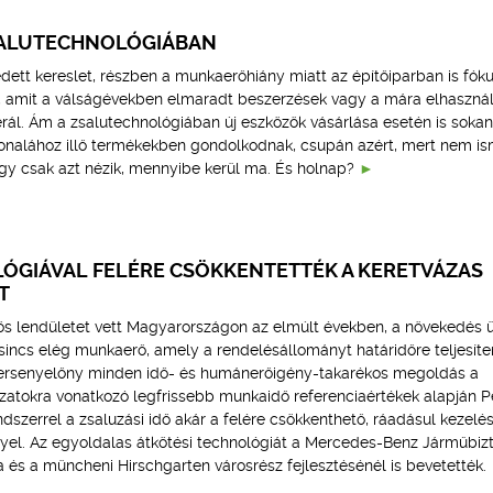
SALUTECHNOLÓGIÁBAN
tt kereslet, részben a munkaerőhiány miatt az építőiparban is fók
ek, amit a válságévekben elmaradt beszerzések vagy a mára elhaszná
rál. Ám a zsalutechnológiában új eszközök vásárlása esetén is soka
onalához illő termékekben gondolkodnak, csupán azért, mert nem is
agy csak azt nézik, mennyibe kerül ma. És holnap?
ÓGIÁVAL FELÉRE CSÖKKENTETTÉK A KERETVÁZAS
T
ntős lendületet vett Magyarországon az elmúlt években, a növekedés
sincs elég munkaerő, amely a rendelésállományt határidőre teljesíte
ersenyelőny minden idő- és humánerőigény-takarékos megoldás a
uzatokra vonatkozó legfrissebb munkaidő referenciaértékek alapján P
szerrel a zsaluzási idő akár a felére csökkenthető, ráadásul kezelés
el. Az egyoldalas átkötési technológiát a Mercedes-Benz Járműbiz
 és a müncheni Hirschgarten városrész fejlesztésénél is bevetették.