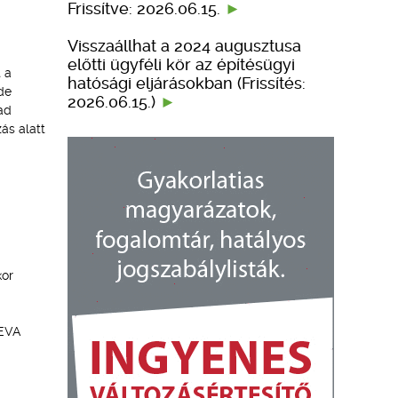
Frissítve: 2026.06.15.
Visszaállhat a 2024 augusztusa
előtti ügyféli kör az építésügyi
 a
hatósági eljárásokban (Frissítés:
de
2026.06.15.)
ad
ás alatt
kor
MEVA