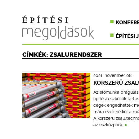
KONFER
ÉPÍTÉSI 
CÍMKÉK: ZSALURENDSZER
2021. november 08.
KORSZERŰ ZSAL
Az élőmunka drágulása
építési eszközök tart
cégek engedhették me
mára ezek nélkül a mű
A korszerű zsalutechno
az eszközpark.