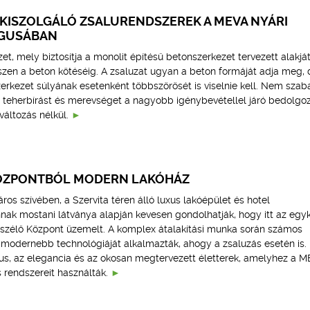
 KISZOLGÁLÓ ZSALURENDSZEREK A MEVA NYÁRI
GUSÁBAN
et, mely biztosítja a monolit építésű betonszerkezet tervezett alakját
szen a beton kötéséig. A zsaluzat ugyan a beton formáját adja meg, 
zerkezet súlyának esetenként többszörösét is viselnie kell. Nem szab
ő teherbírást és merevséget a nagyobb igénybevétellel járó bedolgoz
kváltozás nélkül.
KÖZPONTBÓL MODERN LAKÓHÁZ
áros szívében, a Szervita téren álló luxus lakóépület és hotel
nnak mostani látványa alapján kevesen gondolhatják, hogy itt az egy
szélő Központ üzemelt. A komplex átalakítási munka során számos
egmodernebb technológiáját alkalmazták, ahogy a zsaluzás esetén is.
s, az elegancia és az okosan megtervezett életterek, amelyhez a 
s rendszereit használták.