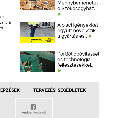
Mennybemenetel
e Székesegyház,…
nem
vány a
A piaci igényekkel
és
együtt növekszik
a gyártás és…
Portfólióbővítéssel
és technológiai
fejlesztésekkel…
KÉPZÉSEK
TERVEZÉSI SEGÉDLETEK
ember kedveli