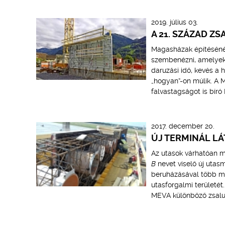
2019. július 03.
A 21. SZÁZAD Z
Magasházak építésénél
szembenézni, amelyek 
daruzási idő, kevés a h
„hogyan”-on múlik. A 
falvastagságot is bír
2017. december 20.
ÚJ TERMINÁL L
Az utasok várhatóan m
B
nevet viselő új utasm
beruházásával több mi
utasforgalmi területét
MEVA különböző zsalur