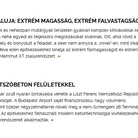
SALUJA: EXTRÉM MAGASSÁG, EXTRÉM FALVASTAGSÁ
 és nehézipari műtárgyak területén gyakran komplex kihívásokkal ke
néha egyedi és teljeskörű megoldásokat kívánnak. Ott, ahol rövid a
ely és bonyolult a feladat, a siker nem annyira a „mivel”-en, mint ink
Meva ezen építkezésekhez kínálja az extrém falmagasságot és extré
ó Mammut XT zsalurendszert.
ÁTSZÓBETON FELÜLETEKKEL
ár 2018 nyarán birtokukba vehetik a Liszt Ferenc Nemzetközi Repül
ólóját. A Budapest Airport saját finanszírozású, nagy volumenű
nt tízezer négyzetméterrel növeli meg a nem-Schengeni 2B Terminá
. Az építkezéshez felhasznált modern betontechnológia kivitelezéséh
endszereit alkalmazták.