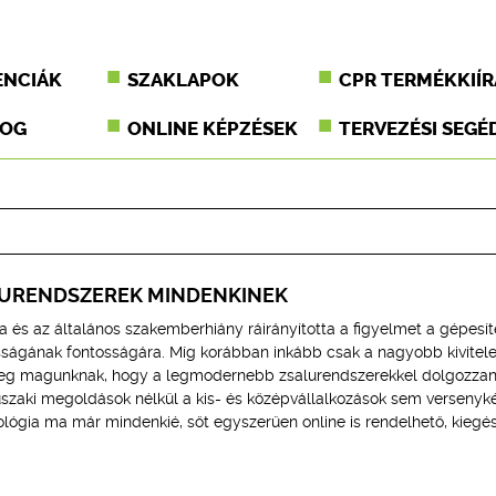
ENCIÁK
SZAKLAPOK
CPR TERMÉKKIÍR
JOG
ONLINE KÉPZÉSEK
TERVEZÉSI SEGÉ
URENDSZEREK MINDENKINEK
 és az általános szakemberhiány ráirányította a figyelmet a gépesít
ósságának fontosságára. Míg korábban inkább csak a nagyobb kivitel
g magunknak, hogy a legmodernebb zsalurendszerekkel dolgozzan
szaki megoldások nélkül a kis- és középvállalkozások sem versenyk
lógia ma már mindenkié, sőt egyszerűen online is rendelhető, kiegés