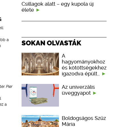
Csillagok alatt – egy kupola új
élete
G
ll
ább a
SOKAN OLVASTÁK
m
A
hagyományokhoz
és kötöttségekhez
igazodva épült…
Az univerzális
őtér
Pier
üveggyapot
l
ez a
Boldogságos Szűz
Mária