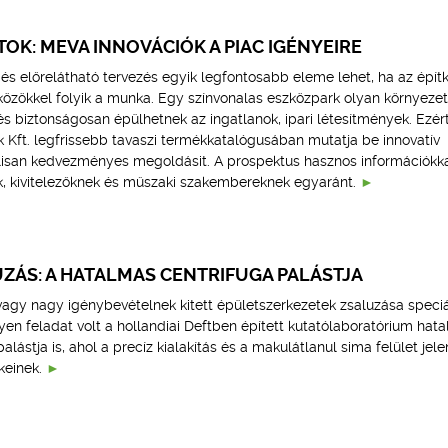
TOK: MEVA INNOVÁCIÓK A PIAC IGÉNYEIRE
 és előrelátható tervezés egyik legfontosabb eleme lehet, ha az épí
özökkel folyik a munka. Egy színvonalas eszközpark olyan környezet
 és biztonságosan épülhetnek az ingatlanok, ipari létesítmények. Ezér
Kft. legfrissebb tavaszi termékkatalógusában mutatja be innovatív
álisan kedvezményes megoldásit. A prospektus hasznos információkk
k, kivitelezőknek és műszaki szakembereknek egyaránt.
UZÁS: A HATALMAS CENTRIFUGA PALÁSTJA
agy nagy igénybevételnek kitett épületszerkezetek zsaluzása speciá
yen feladat volt a hollandiai Deftben épített kutatólaboratórium hat
lástja is, ahol a precíz kialakítás és a makulátlanul sima felület jele
keinek.