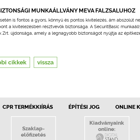
 BIZTONSÁGI MUNKAÁLLVÁNY MEVA FALZSALUHOZ
setén is fontos a gyors, könnyű és pontos kivitelezés, ám abszolút 
nt a kivitelezésben résztvevők biztonsága. A SecuritBasic munkaáll
Zrt. újdonsága, amely a legnagyobb biztonságot nyújtja az építkez
bi cikkek
vissza
CPR TERMÉKKIÍRÁS
ÉPÍTÉSI JOG
ONLINE 
Kiadványaink
Szaklap-
online:
előfizetés