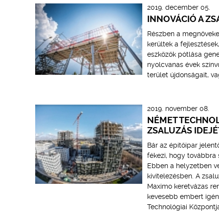
2019. december 05.
INNOVÁCIÓ A Z
Részben a megnövekede
kerültek a fejlesztés
eszközök pótlása gene
nyolcvanas évek színv
terület újdonságait, v
2019. november 08.
NÉMET TECHNOL
ZSALUZÁS IDEJÉ
Bár az építőipar jele
fékezi, hogy továbbra 
Ebben a helyzetben v
kivitelezésben. A zsal
Maximo keretvázas rend
kevesebb embert igény
Technológiai Központja