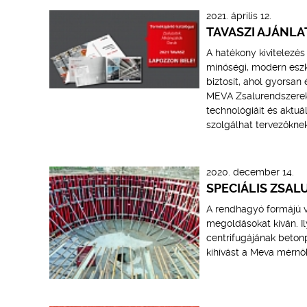
2021. április 12.
TAVASZI AJÁNLA
A hatékony kivitelezés
minőségi, modern eszk
biztosít, ahol gyorsan
MEVA Zsalurendszerek 
technológiáit és aktu
szolgálhat tervezőkne
2020. december 14.
SPECIÁLIS ZSAL
A rendhagyó formájú v
megoldásokat kíván. Il
centrifugájának betonpa
kihívást a Meva mérnö