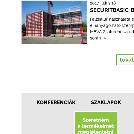
2017. július 18.
SECURITBASIC:
Falzsaluk használata e
elhanyagolható szempo
MEVA Zsalurendszerek 
során.
továb
KONFERENCIÁK
SZAKLAPOK
Szeretném
a termékeimet
megjelentetni