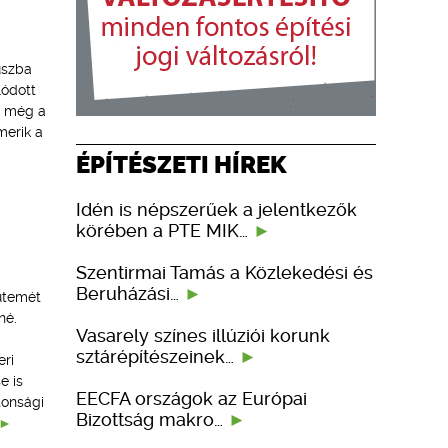
uszba
lódott
n még a
merik a
ÉPÍTÉSZETI HÍREK
Idén is népszerűek a jelentkezők
körében a PTE MIK…
Szentirmai Tamás a Közlekedési és
Beruházási…
 ütemét
né.
Vasarely színes illúziói korunk
sztárépítészeinek…
eri
e is
EECFA országok az Európai
tonsági
Bizottság makro…