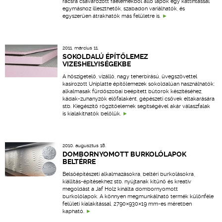
rácsra csavarozott faelemekből álló lapok egy kattintással
egymáshoz illeszthetők, szabadon variálhatók, és
egyszerűen átrakhatók más felületre is.
2011. március 11.
SOKOLDALÚ ÉPÍTŐLEMEZ
VIZESHELYISÉGEKBE
A hőszigetelő, vízálló, nagy teherbírású, üvegszövettel
kasírozott Uniplatte építőlemezek sokoldalúan használhatók:
alkalmasak fürdőszobai beépített bútorok készítéséhez,
kádak-zuhanyzók előfalaként, gépészeti csövek eltakarására
stb. Kiegészítő rögzítőelemek segítségével akár válaszfalak
is kialakíthatók belőlük.
2010. augusztus 18.
DOMBORNYOMOTT BURKOLÓLAPOK
BELTÉRRE
Belsőépítészeti alkalmazásokra, beltéri burkolásokra,
kiállítás-építésekhez stb. nyújtanak kitűnő és kreatív
megoldást a Jaf Holz kínálta dombornyomott
burkolólapok. A könnyen megmunkálható termék különféle
felületi kialakítással, 2790×930×19 mm-es méretben
kapható.