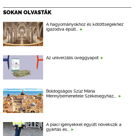
SOKAN OLVASTÁK
A hagyományokhoz és kötöttségekhez
igazodva épült…
Az univerzális üveggyapot
Boldogságos Szűz Mária
Mennybemenetele Székesegyház,…
A piaci igényekkel együtt növekszik a
gyártás és…