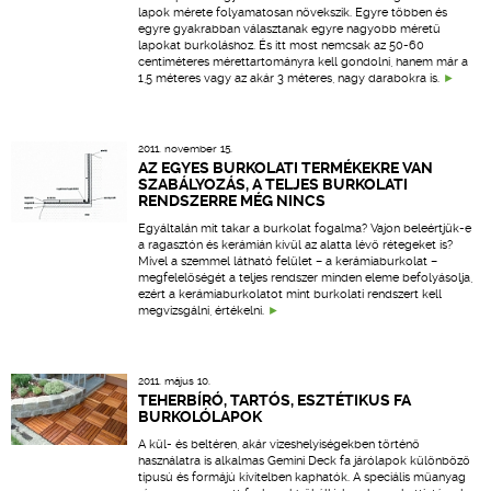
lapok mérete folyamatosan növekszik. Egyre többen és
egyre gyakrabban választanak egyre nagyobb méretű
lapokat burkoláshoz. És itt most nemcsak az 50-60
centiméteres mérettartományra kell gondolni, hanem már a
1,5 méteres vagy az akár 3 méteres, nagy darabokra is.
2011. november 15.
AZ EGYES BURKOLATI TERMÉKEKRE VAN
SZABÁLYOZÁS, A TELJES BURKOLATI
RENDSZERRE MÉG NINCS
Egyáltalán mit takar a burkolat fogalma? Vajon beleértjük-e
a ragasztón és kerámián kívül az alatta lévő rétegeket is?
Mivel a szemmel látható felület – a kerámiaburkolat –
megfelelőségét a teljes rendszer minden eleme befolyásolja,
ezért a kerámiaburkolatot mint burkolati rendszert kell
megvizsgálni, értékelni.
2011. május 10.
TEHERBÍRÓ, TARTÓS, ESZTÉTIKUS FA
BURKOLÓLAPOK
A kül- és beltéren, akár vizeshelyiségekben történő
használatra is alkalmas Gemini Deck fa járólapok különböző
típusú és formájú kivitelben kaphatók. A speciális műanyag