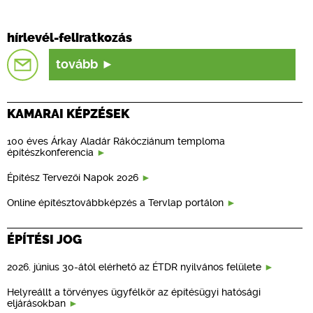
hírlevél-feliratkozás
tovább
KAMARAI KÉPZÉSEK
100 éves Árkay Aladár Rákócziánum temploma
építészkonferencia
Építész Tervezői Napok 2026
Online építésztovábbképzés a Tervlap portálon
ÉPÍTÉSI JOG
2026. június 30-ától elérhető az ÉTDR nyilvános felülete
Helyreállt a törvényes ügyfélkör az építésügyi hatósági
eljárásokban