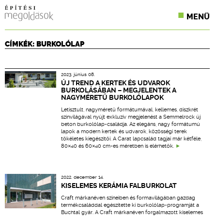
MENÜ
KONFERENCIÁK
CÍMKÉK: BURKOLÓLAP
SZAKLAPOK
2023. június 08.
CPR TERMÉKKIÍRÁS
ÚJ TREND A KERTEK ÉS UDVAROK
BURKOLÁSÁBAN – MEGJELENTEK A
NAGYMÉRETŰ BURKOLÓLAPOK
ÉPÍTÉSI JOG
Letisztult, nagyméretű formátumával, kellemes, diszkrét
színvilágával nyújt exkluzív megjelenést a Semmelrock új
ONLINE KÉPZÉSEK
beton burkolólap-családja. Az elegáns, nagy formátumú
lapok a modern kertek és udvarok, közösségi terek
tökéletes kiegészítői. A Carat lapcsalád tagjai már kétféle,
TERVEZÉSI SEGÉDLETEK
80×40 és 60×40 cm-es méretben is elérhetők.
2022. december 14.
KISELEMES KERÁMIA FALBURKOLAT
Craft márkanéven színeiben és formavilágában gazdag
termékcsaláddal egészítette ki burkolólap-programját a
Buchtal gyár. A Craft márkanéven forgalmazott kiselemes