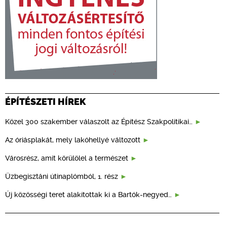
ÉPÍTÉSZETI HÍREK
Közel 300 szakember válaszolt az Építész Szakpolitikai…
Az óriásplakát, mely lakóhellyé változott
Városrész, amit körülölel a természet
Üzbegisztáni útinaplómból, 1. rész
Új közösségi teret alakítottak ki a Bartók-negyed…