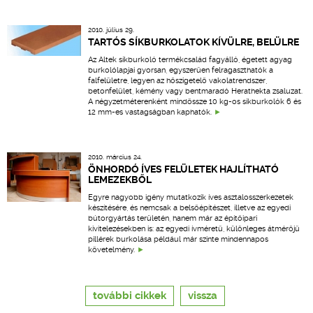
2010. július 29.
TARTÓS SÍKBURKOLATOK KÍVÜLRE, BELÜLRE
Az Altek síkburkoló termékcsalád fagyálló, égetett agyag
burkolólapjai gyorsan, egyszerűen felragaszthatók a
falfelületre, legyen az hőszigetelő vakolatrendszer,
betonfelület, kémény vagy bentmaradó Herathekta zsaluzat.
A négyzetméterenként mindössze 10 kg-os síkburkolók 6 és
12 mm-es vastagságban kaphatók.
2010. március 24.
ÖNHORDÓ ÍVES FELÜLETEK HAJLÍTHATÓ
LEMEZEKBŐL
Egyre nagyobb igény mutatkozik íves asztalosszerkezetek
készítésére, és nemcsak a belsőépítészet, illetve az egyedi
bútorgyártás területén, hanem már az építőipari
kivitelezésekben is: az egyedi ívméretű, különleges átmérőjű
pillérek burkolása például már szinte mindennapos
követelmény.
további cikkek
vissza