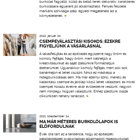
burkolat fagyálló, külső és belső terek dekoratív, karakteres
burkolására egyaránt jól alkalmazható. Fényes felülete,
markáns színvilága szép, egyedi megjelenést ad a
környezetének.
2022. január 20.
CSEMPEVÁLASZTÁSI KISOKOS: EZEKRE
FIGYELJÜNK A VÁSÁRLÁSNÁL
A lakásfelújítás és az építkezés egyszerre nagy öröm és
komoly fejfájás. Nagy öröm, mert kiélhetjük a
kreativitásunkat és saját ízlésünkre formálhatjuk
életterünket. Ugyanakkor komoly fejfájás, mert sok-sok
banánhéjon el lehet csúszni. Nincs ez másképp a
hidegburkolással sem. Ma már ezernyi színű, méretű és
kialakítású csempe és járólap közül lehet választani, és mivel
csempét hosszú évekre, akár évtizedekre veszünk, nagyon
nem mindegy, hogyan választunk. Ehhez szedtünk össze
cikkünkben néhány tanácsot.
2021. szeptember 24.
MA MÁR MÉTERES BURKOLÓLAPOK IS
ELŐFORDULNAK
Évek óta tart az a tendencia, hogy az építészeti,
belsőépítészeti gyakorlatban alkalmazott hidegburkolati