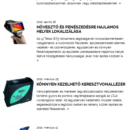
bútorasztalosoknak, ácsoknak vagy belsőépítészeknek.
2010. április 16.
HŐVESZTŐ ÉS PENÉSZEDÉSRE HAJLAMOS
HELYEK LOKALIZÁLÁSA
Az új Tetso 875 hőkamera segítségével roncsolásmentesen
vizsgálhatók a különböző felületek, épületszerkezeti elemek,
vezeték- és csőrendszerek, egyszerűen és könnyen
feltérképezhetők az épületek penészedésre hajlamos helyei,
illetve hőszigetelési hiányosságai, akár már építés közben is.
2010. március 25.
KÖNNYEN KEZELHETŐ KERESZTVONALLÉZER
Iránykijelölések és mérések legváltozatosabb helyzetekben
történő gyors és pontos végrehajtására szolgál az LT40
vonalrajzoló lézer. Az egyszerűen kezelhető műszer ideális
segédeszköze a legtöbb beltéri és néhány kültéri építési és
szerelési feladatnak.
2010. március 11.