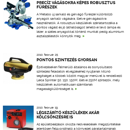
PRECÍZ VÁGÁSOKRA KÉPES ROBUSZTUS
FŰRÉSZEK
A Metabo új sarkaló és gérvágó fűrészei különböző
anyagok sarkaló vágására, illetve gérvágásokra
használhatók. A robusztus készülékek szériatartozéka a
pontos vágást és jó láthatóságot lehetővé tevő lámpa és
lézer, a széles anyagokkal történő munkát pedig alumínium
asztalszélesítők könnyítik meg.
2010. február 25.
PONTOS SZINTEZÉS GYORSAN
Építkezéseken felmerülő általános és bonyolultabb
szintezési feladatok elvégzéséhez nyújtanak kitűnő
segítséget a többek között magyar menüvel is rendelkező
Leica Sprinter 50, 150, 150M, illetve 250M szintezők, mely
készülékek automatikusan számítanak
magasságkülönbséget is.
2010. február 19.
LÉGSZÁRÍTÓ KÉSZÜLÉKEK AKÁR
KÖLCSÖNZÉSRE IS
Az épületbeázások okozta nedvesedések megszüntetése
jelentősen felgyorsítható a környezet páratartalmának