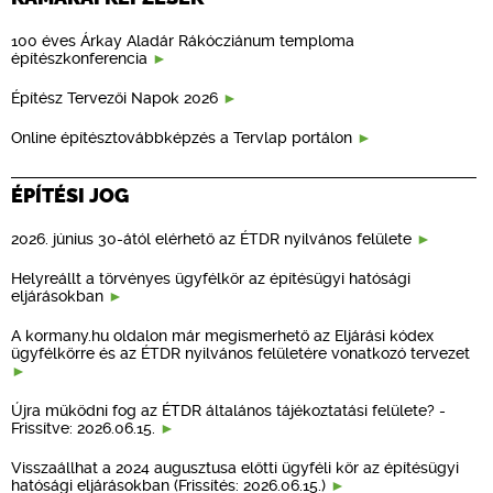
100 éves Árkay Aladár Rákócziánum temploma
építészkonferencia
Építész Tervezői Napok 2026
Online építésztovábbképzés a Tervlap portálon
ÉPÍTÉSI JOG
2026. június 30-ától elérhető az ÉTDR nyilvános felülete
Helyreállt a törvényes ügyfélkör az építésügyi hatósági
eljárásokban
A kormany.hu oldalon már megismerhető az Eljárási kódex
ügyfélkörre és az ÉTDR nyilvános felületére vonatkozó tervezet
Újra működni fog az ÉTDR általános tájékoztatási felülete? -
Frissítve: 2026.06.15.
Visszaállhat a 2024 augusztusa előtti ügyféli kör az építésügyi
hatósági eljárásokban (Frissítés: 2026.06.15.)