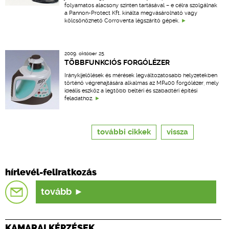
folyamatos alacsony szinten tartásával – e célra szolgálnak
a Pannon-Protect Kft. kínálta megvásárolható vagy
kölcsönözhető Corroventa légszárító gépek.
2009. október 25.
TÖBBFUNKCIÓS FORGÓLÉZER
Iránykijelölések és mérések legváltozatosabb helyzetekben
történő végrehajtására alkalmas az MP400 forgólézer, mely
ideális eszköz a legtöbb beltéri és szabadtéri építési
feladathoz.
további cikkek
vissza
hírlevél-feliratkozás
tovább
KAMARAI KÉPZÉSEK