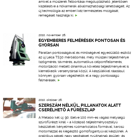
amivel a műszerek felbontása megduplázható, jelentősen
kiszélesítve a hőkamerák alkalmazhatósági lehetőségeit. Az
új technológia az emberi kéz természetes mozgását,
remegését használja ki.
2010. november 26.
EGYEMBERES FELMÉRÉSEK PONTOSAN ÉS
GYORSAN
Páratlan pontosságával és minőségével egyedülálló eszköz
az új Leica TS30 mérőállomás, mely műszaki teljesítménye
(szögmérés, távmérés, automatikus célpontfelismerés,
motorizáció) mellett dinamikus követési teljesítményével is
kiemelkedik versenytársai közül. A készülékkel ráadásul
könnyen, gyorsan végezhetők el a nagy pontosságú
felmérések.
2010. október 26.
SZERSZÁM NÉLKÜL, PILLANATOK ALATT
CSERÉLHETŐ A FŰRÉSZLAP
A Metabo két új, 90, illetve 100 mm-es vágási mélységű
szúrófűrészt kínál – a középső teljesítményosztályú
készülékek kényelmes rúdmarkolatos formával, karcsú
motorházzal és kiegészítő gombfogantyúval készülnek. A
praktikus gépek nagy segítséget nyújthatnak épület- és