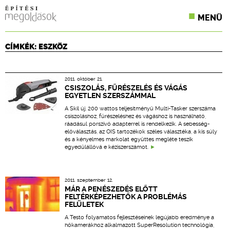
MENÜ
KONFERENCIÁK
CÍMKÉK: ESZKÖZ
SZAKLAPOK
2011. október 21.
CPR TERMÉKKIÍRÁS
CSISZOLÁS, FŰRÉSZELÉS ÉS VÁGÁS
EGYETLEN SZERSZÁMMAL
ÉPÍTÉSI JOG
A Skil új, 200 wattos teljesítményű Multi-Tasker szerszáma
csiszoláshoz, fűrészeléshez és vágáshoz is használható,
ráadásul porszívó adapterrel is rendelkezik. A sebesség-
ONLINE KÉPZÉSEK
előválasztás, az OIS tartozékok széles választéka, a kis súly
és a kényelmes markolat együttes megléte teszik
egyedülállóvá e kéziszerszámot.
TERVEZÉSI SEGÉDLETEK
2011. szeptember 12.
MÁR A PENÉSZEDÉS ELŐTT
FELTÉRKÉPEZHETŐK A PROBLÉMÁS
FELÜLETEK
A Testo folyamatos fejlesztéseinek legújabb eredménye a
hőkamerákhoz alkalmazott SuperResolution technológia,