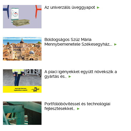
Az univerzális üveggyapot
Boldogságos Szűz Mária
Mennybemenetele Székesegyház,…
A piaci igényekkel együtt növekszik a
gyártás és…
Portfólióbővítéssel és technológiai
fejlesztésekkel…