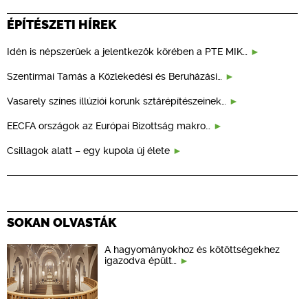
ÉPÍTÉSZETI HÍREK
Idén is népszerűek a jelentkezők körében a PTE MIK…
Szentirmai Tamás a Közlekedési és Beruházási…
Vasarely színes illúziói korunk sztárépítészeinek…
EECFA országok az Európai Bizottság makro…
Csillagok alatt – egy kupola új élete
SOKAN OLVASTÁK
A hagyományokhoz és kötöttségekhez
igazodva épült…