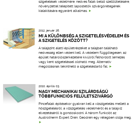
szigetelések védelmére, nedves falak belső szellőztetésére,
növényzettel telepített lapostetők szivárgórétegének
kialakítására egyaránt alkalmas.
2012. január 26.
MI A KÜLÖNBSÉG A SZIGETELÉSVÉDELEM ÉS
A SZIGETELÉS KÖZÖTT?
A talajszint alatti épületrészeket a talajban található
nedvesség ellen védeni kell. A védelem függőlegesen, az
épület határolószerkezetére kívülről felhordott lemezes
vagy kent szigeteléssel oldható meg. Alternatív
megoldásnak tekinthető a szigeteléstartó fal.
2010. április 03.
NAGY MECHANIKAI SZILÁRDSÁGÚ
TÖBBFUNKCIÓS FELÜLETSZIVÁRGÓ
Pincefalak építésekor gyakran kell a vízszigetelés mellett a
hőszigetelésről, a vízszigetelés védelméről és a talajvíz
elvezetéséről is gondoskodni. A három funkciót az
Austrotherm Expert Drén, Geodrén egy rétegben oldja meg.