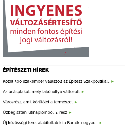
ÉPÍTÉSZETI HÍREK
Közel 300 szakember válaszolt az Építész Szakpolitikai…
Az óriásplakát, mely lakóhellyé változott
Városrész, amit körülölel a természet
Üzbegisztáni útinaplómból, 1. rész
Új közösségi teret alakítottak ki a Bartók-negyed…