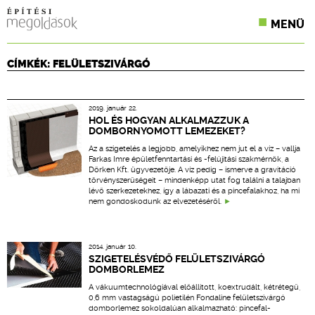
MENÜ
KONFERENCIÁK
CÍMKÉK: FELÜLETSZIVÁRGÓ
SZAKLAPOK
2019. január 22.
CPR TERMÉKKIÍRÁS
HOL ÉS HOGYAN ALKALMAZZUK A
DOMBORNYOMOTT LEMEZEKET?
ÉPÍTÉSI JOG
Az a szigetelés a legjobb, amelyikhez nem jut el a víz – vallja
Farkas Imre épületfenntartási és -felújítási szakmérnök, a
Dörken Kft. ügyvezetője. A víz pedig – ismerve a gravitáció
ONLINE KÉPZÉSEK
törvényszerűségeit – mindenképp utat fog találni a talajban
lévő szerkezetekhez, így a lábazati és a pincefalakhoz, ha mi
nem gondoskodunk az elvezetéséről.
TERVEZÉSI SEGÉDLETEK
2014. január 10.
SZIGETELÉSVÉDŐ FELÜLETSZIVÁRGÓ
DOMBORLEMEZ
A vákuumtechnológiával előállított, koextrudált, kétrétegű,
0,6 mm vastagságú polietilén Fondaline felületszivárgó
domborlemez sokoldalúan alkalmazható: pincefal-