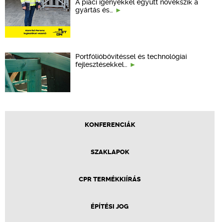
A piaci igényekkel együtt növekszik a
gyártás és…
Portfólióbővítéssel és technológiai
fejlesztésekkel…
KONFERENCIÁK
SZAKLAPOK
CPR TERMÉKKIÍRÁS
ÉPÍTÉSI JOG