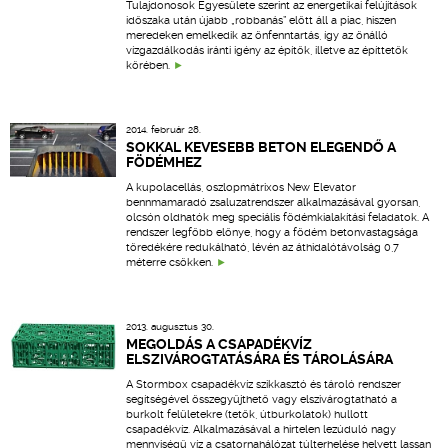
Tulajdonosok Egyesülete szerint az energetikai felújítások
időszaka után újabb „robbanás” előtt áll a piac, hiszen
meredeken emelkedik az önfenntartás, így az önálló
vízgazdálkodás iránti igény az építők, illetve az építtetők
körében.
2014. február 28.
SOKKAL KEVESEBB BETON ELEGENDŐ A
FÖDÉMHEZ
A kupolacellás, oszlopmátrixos New Elevator
bennmamaradó zsaluzatrendszer alkalmazásával gyorsan,
olcsón oldhatók meg speciális födémkialakítási feladatok. A
rendszer legfőbb előnye, hogy a födém betonvastagsága
töredékére redukálható, lévén az áthidalótávolság 0,7
méterre csökken.
2013. augusztus 30.
MEGOLDÁS A CSAPADÉKVÍZ
ELSZIVÁROGTATÁSÁRA ÉS TÁROLÁSÁRA
A Stormbox csapadékvíz szikkasztó és tároló rendszer
segítségével összegyűjthető vagy elszivárogtatható a
burkolt felületekre (tetők, útburkolatok) hullott
csapadékvíz. Alkalmazásával a hirtelen lezúduló nagy
mennyiségű víz a csatornahálózat túlterhelése helyett lassan,