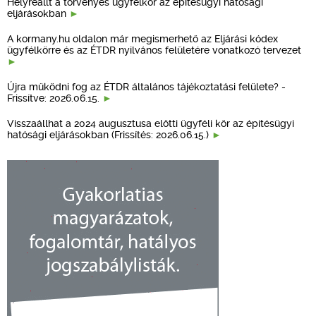
Helyreállt a törvényes ügyfélkör az építésügyi hatósági
eljárásokban
A kormany.hu oldalon már megismerhető az Eljárási kódex
ügyfélkörre és az ÉTDR nyilvános felületére vonatkozó tervezet
Újra működni fog az ÉTDR általános tájékoztatási felülete? -
Frissítve: 2026.06.15.
Visszaállhat a 2024 augusztusa előtti ügyféli kör az építésügyi
hatósági eljárásokban (Frissítés: 2026.06.15.)