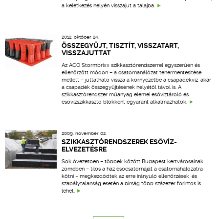
a keletkezés helyén visszajut a talajba.
2012. október 24.
ÖSSZEGYŰJT, TISZTÍT, VISSZATART,
VISSZAJUTTAT
Az ACO Stormbrixx szikkasztórendszerrel egyszerűen és
ellenőrzött módon – a csatornahálózat tehermentesítése
mellett – juttatható vissza a környezetbe a csapadékvíz, akár
a csapadék összegyűjtésének helyétől távol is. A
szikkasztórendszer műanyag elemei esővíztároló és
esővízszikkasztó blokként egyaránt alkalmazhatók.
2009. november 02.
SZIKKASZTÓRENDSZEREK ESŐVÍZ-
ELVEZETÉSRE
Sok övezetben – többek között Budapest kertvárosainak
zömében – tilos a ház esőcsatornáját a csatornahálózatra
kötni – megkezdődtek az erre irányuló ellenőrzések, és
szabálytalanság esetén a bírság több százezer forintos is
lehet.