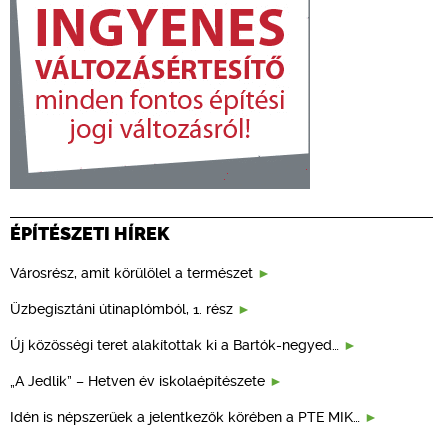
ÉPÍTÉSZETI HÍREK
Városrész, amit körülölel a természet
Üzbegisztáni útinaplómból, 1. rész
Új közösségi teret alakítottak ki a Bartók-negyed…
„A Jedlik” – Hetven év iskolaépítészete
Idén is népszerűek a jelentkezők körében a PTE MIK…