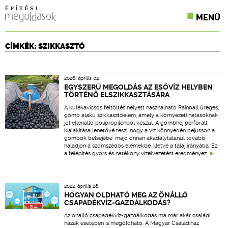
MENÜ
KONFERENCIÁK
CÍMKÉK: SZIKKASZTÓ
SZAKLAPOK
2026. április 02.
CPR TERMÉKKIÍRÁS
EGYSZERŰ MEGOLDÁS AZ ESŐVÍZ HELYBEN
TÖRTÉNŐ ELSZIKKASZTÁSÁRA
ÉPÍTÉSI JOG
A kulékavicsos feltöltés helyett használható Rainball üreges,
gömb alakú szikkasztóelem, amely a környezeti hatásoknak
jól ellenálló polipropilénből készül. A gömbhéj perforált
ONLINE KÉPZÉSEK
kialakítása lehetővé teszi, hogy a víz könnyedén bejusson a
gömbök belsejébe, majd onnan akadálytalanul tovább
haladjon a szomszédos elemekbe, illetve a talaj irányába. Ez
TERVEZÉSI SEGÉDLETEK
a felépítés gyors és hatékony vízelvezetést eredményez.
2022. április 28.
HOGYAN OLDHATÓ MEG AZ ÖNÁLLÓ
CSAPADÉKVÍZ-GAZDÁLKODÁS?
Az önálló csapadékvíz-gazdálkodás ma már akár családi
házak esetében is megoldható. A Magyar Családiház