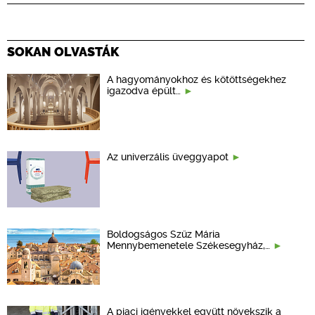
SOKAN OLVASTÁK
A hagyományokhoz és kötöttségekhez
igazodva épült…
Az univerzális üveggyapot
Boldogságos Szűz Mária
Mennybemenetele Székesegyház,…
A piaci igényekkel együtt növekszik a