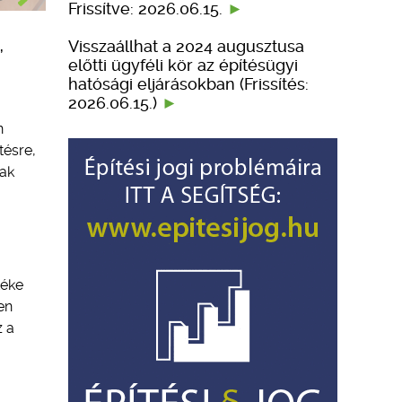
Frissítve: 2026.06.15.
Visszaállhat a 2024 augusztusa
,
előtti ügyféli kör az építésügyi
hatósági eljárásokban (Frissítés:
2026.06.15.)
n
tésre,
nak
téke
en
z a