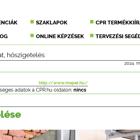
ENCIÁK
SZAKLAPOK
CPR TERMÉKKIÍR
JOG
ONLINE KÉPZÉSEK
TERVEZÉSI SEGÉ
at
,
hőszigetelés
2024. m
http://www.mapei.hu/
séges adatok a CPR.hu oldalon:
nincs
elése