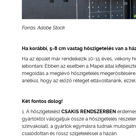
Forrás: Adobe Stock
Ha korábbi, 5-8 cm vastag hőszigetelés van a há
Ha az épület már rendelkezik 10-15 éves, vékony hő
lebontani. Ebben az esetben a Mapei által kifejleszt
megoldás a meglévő hőszigetelés megerősítésére. E
anélkül, hogy az előző réteget eltávolítanánk, ezzel
Két fontos dolog!
A hőszigetelést
CSAKIS RENDSZERBEN
érdemes 
gyártóktól válogatjuk össze a hőszigetelés részele
színvakolat), a gyártók egymásra tudnak mutogatn
csalódottan és rossz szigeteléssel a házán.