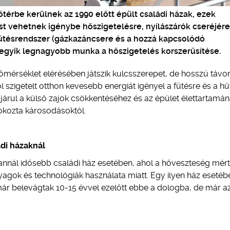
térbe kerülnek az 1990 előtt épült családi házak, ezek
st vehetnek igénybe hőszigetelésre, nyílászárók cseréjére
fűtésrendszer (gázkazáncsere és a hozzá kapcsolódó
 egyik legnagyobb munka a hőszigetelés korszerűsítése.
mérséklet elérésében játszik kulcsszerepet, de hosszú távo
l szigetelt otthon kevesebb energiát igényel a fűtésre és a hű
ájárul a külső zajok csökkentéséhez és az épület élettartamá
 okozta károsodásoktól.
ádi házaknál
annál idősebb családi ház esetében, ahol a hőveszteség mér
gok és technológiák használata miatt. Egy ilyen ház esetéb
ár belevágtak 10-15 évvel ezelőtt ebbe a dologba, de már a