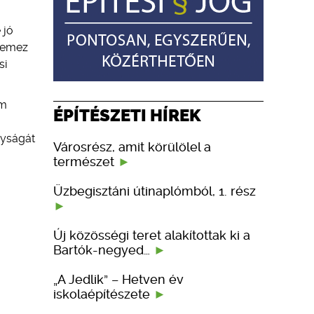
 jó
 lemez
si
cm
ÉPÍTÉSZETI HÍREK
nyságát
Városrész, amit körülölel a
természet
Üzbegisztáni útinaplómból, 1. rész
Új közösségi teret alakítottak ki a
Bartók-negyed…
„A Jedlik” – Hetven év
iskolaépítészete