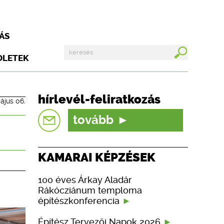
ÁS
DLETEK
hírlevél-feliratkozás
ájus 06.
tovább
KAMARAI KÉPZÉSEK
100 éves Árkay Aladár
Rákócziánum temploma
építészkonferencia
Építész Tervezői Napok 2026