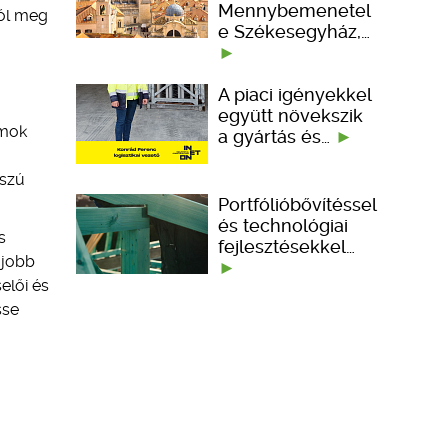
Mennybemenetel
ból meg
e Székesegyház,…
a
A piaci igényekkel
együtt növekszik
lmok
a gyártás és…
sszú
Portfólióbővítéssel
és technológiai
s
fejlesztésekkel…
gjobb
elői és
sse