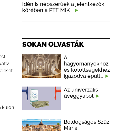
Idén is népszerűek a jelentkezők
körében a PTE MIK…
SOKAN OLVASTÁK
ést
A
hagyományokhoz
vatív
és kötöttségekhez
elését
igazodva épült…
Az univerzális
üveggyapot
a külön
Boldogságos Szűz
d
Mária