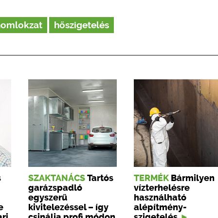
homlokzat
hőszigetelés
s
SZAKTANÁCS
Tartós
TERMÉK
Bármilyen
garázspadló
vízterhelésre
egyszerű
használható
e
kivitelezéssel – így
alépítmény-
ari
csinálja profi módon
szigetelés