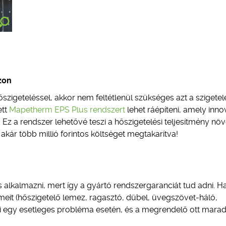
zon
szigeteléssel, akkor nem feltétlenül szükséges azt a szigetel
ett
Mapetherm EPS Plus rendszert
lehet ráépíteni, amely inno
z a rendszer lehetővé teszi a hőszigetelési teljesítmény növ
 akár több millió forintos költséget megtakarítva!
alkalmazni, mert így a gyártó rendszergaranciát tud adni. H
meit (hőszigetelő lemez, ragasztó, dübel, üvegszövet-háló,
i egy esetleges probléma esetén, és a megrendelő ott mara