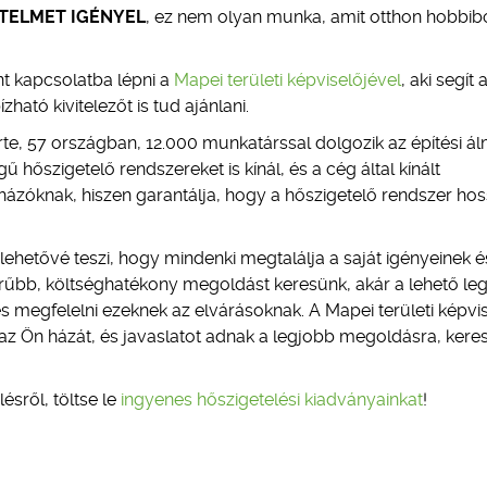
TELMET IGÉNYEL
, ez nem olyan munka, amit otthon hobbi
t kapcsolatba lépni a
Mapei területi képviselőjével
, aki segít 
ató kivitelezőt is tud ajánlani.
te, 57 országban, 12.000 munkatárssal dolgozik az építési á
őszigetelő rendszereket is kínál, és a cég által kínált
házóknak, hiszen garantálja, hogy a hőszigetelő rendszer ho
ehetővé teszi, hogy mindenki megtalálja a saját igényeinek é
űbb, költséghatékony megoldást keresünk, akár a lehető le
s megfelelni ezeknek az elvárásoknak. A Mapei területi képvis
z Ön házát, és javaslatot adnak a legjobb megoldásra, kere
sről, töltse le
ingyenes hőszigetelési kiadványainkat
!