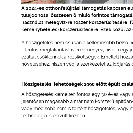
A 2024-es otthonfelújítási támogatás kapcsán elő
tulajdonosai összesen 6 millió forintos támogatá
használatimelegvíz-rendszer korszerűsítésére, 
kéménybélelés) korszerűsítésére. Ezek közül az
A hőszigetelés nem csupán a kellemesebb belső hő
jelentős megtakarítást is eredményez, hiszen egy jó
ezáltal csökkennek a rezsiköltségek. Emellett hozz
növeléséhez, hiszen védi a szerkezetet az időjárás
Hőszigetelési lehetőségek 1990 előtt épült csal
A hőszigetelés kiemelten fontos egy 30 éves vagy 
jelentősen magasabb a már nem korszerű építőanya
vagy még soha nem is történt hőszigetelés, vagy m
technológia is elavult közben.