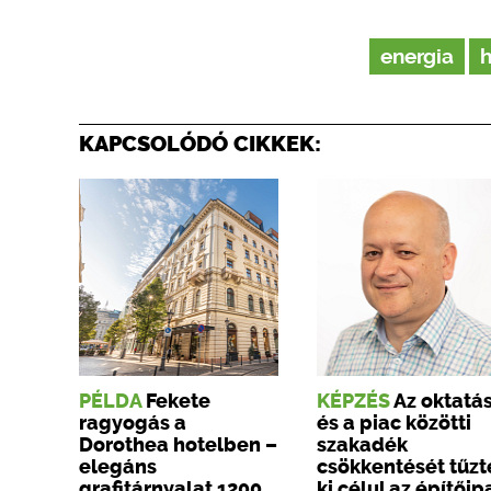
energia
KAPCSOLÓDÓ CIKKEK:
PÉLDA
Fekete
KÉPZÉS
Az oktatá
ragyogás a
és a piac közötti
Dorothea hotelben –
szakadék
elegáns
csökkentését tűzt
grafitárnyalat 1200
ki célul az építőip