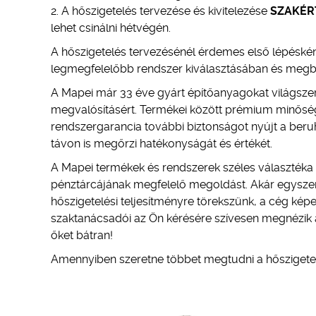
A hőszigetelés tervezése és kivitelezése
SZAKÉR
lehet csinálni hétvégén.
A hőszigetelés tervezésénél érdemes első lépéskén
legmegfelelőbb rendszer kiválasztásában és megbízh
A Mapei már 33 éve gyárt építőanyagokat világszer
megvalósításért. Termékei között prémium minőségű h
rendszergarancia további biztonságot nyújt a beru
távon is megőrzi hatékonyságát és értékét.
A Mapei termékek és rendszerek széles választéka l
pénztárcájának megfelelő megoldást. Akár egyszer
hőszigetelési teljesítményre törekszünk, a cég képe
szaktanácsadói az Ön kérésére szívesen megnézik a
őket bátran!
Amennyiben szeretne többet megtudni a hőszigetelé