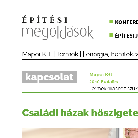
KONFER
ÉPÍTÉSI 
Mapei Kft.
|
Termék
| |
energia
,
homlokz
kapcsolat
Mapei Kft.
2040 Budaörs
Termékkiíráshoz szük
Családi házak hősziget