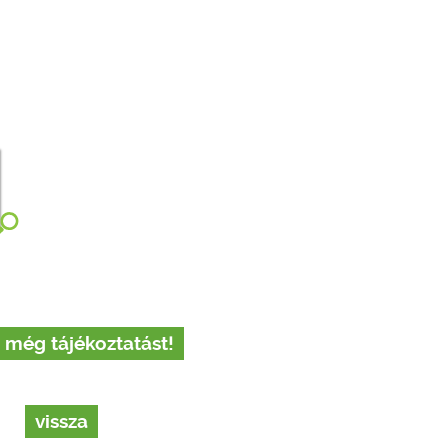
 még tájékoztatást!
vissza