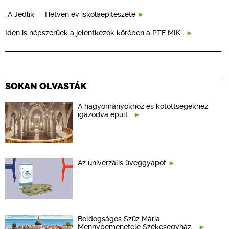
„A Jedlik” – Hetven év iskolaépítészete
Idén is népszerűek a jelentkezők körében a PTE MIK…
SOKAN OLVASTÁK
A hagyományokhoz és kötöttségekhez
igazodva épült…
Az univerzális üveggyapot
Boldogságos Szűz Mária
Mennybemenetele Székesegyház,…