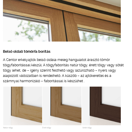
Belső oldali tömörfa borítás
A Centor erkélyajtók belső oldala meleg hangulatot árasztó tömör
tölgyfaborítással készül. A tölgyfaborítás natúr tölgy, érett tölgy vagy sötét
tölgy lehet, de – igény szerint festhető vagy lazúrozható – nyers vagy
alapozott változatban is rendelhető. A küszöb – az ajtókerettel és a
szárnnyal harmonizáló – faborítással is készülhet .