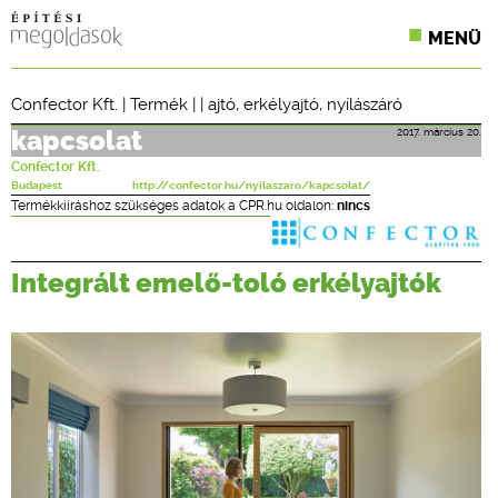
MENÜ
KONFERENCIÁK
Confector Kft.
|
Termék
| |
ajtó
,
erkélyajtó
,
nyílászáró
SZAKLAPOK
2017. március 20.
kapcsolat
Confector Kft.
CPR TERMÉKKIÍRÁS
Budapest
http://confector.hu/nyilaszaro/kapcsolat/
Termékkiíráshoz szükséges adatok a CPR.hu oldalon:
nincs
ÉPÍTÉSI JOG
Integrált emelő-toló erkélyajtók
ONLINE KÉPZÉSEK
TERVEZÉSI SEGÉDLETEK