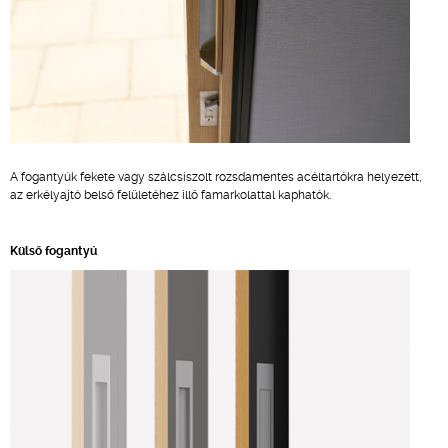
A fogantyúk fekete vagy szálcsiszolt rozsdamentes acéltartókra helyezett,
az erkélyajtó belső felületéhez illő famarkolattal kaphatók.
Külső fogantyú