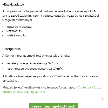
Műszaki adatok
Az időjárás viszontagságainak tartósan ellenálló Centor erkélyajtók EN
14351-1:2006 szabvány szerint végzett légzárási, vízzárási és szélállósági
vizsgálati eredményei:
légzárás: 3. osztály;
vízzárás: 7A;
szélállóság: A3.
Hőszigetelés
A Centor integrált emelő-toló erkélyajtók U-értéke:
2
kétrétegű üvegezés esetén: 1,5 W/m
K;
2
háromrétegű üvegezés esetén: 1,2 W/m
K;
2
A hőátbocsátási képesség további 0,2 W/m
K-nel javítható az árnyékoló
elhúzásával.
Műszaki jellegű kérdésekkel a kizárólagos forgalmazó,
a Confector Kft. tud
bővebb tájékoztatást nyújtani >>
(x)
Kérek még tájékoztatást!