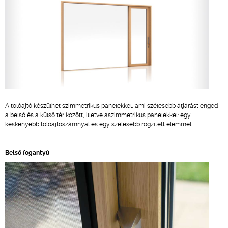
A tolóajtó készülhet szimmetrikus panelekkel, ami szélesebb átjárást enged
a belső és a külső tér között, illetve aszimmetrikus panelekkel: egy
keskenyebb tolóajtószárnnyal és egy szélesebb rögzített elemmel.
Belső fogantyú