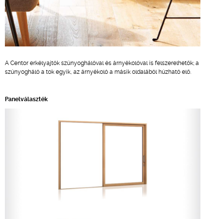
A Centor erkélyajtók szúnyoghálóval és árnyékolóval is felszerelhetők; a
szúnyogháló a tok egyik, az árnyékoló a másik oldalából húzható elő.
Panelválaszték