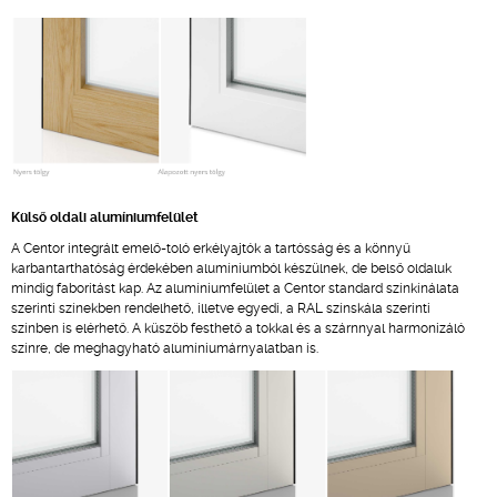
Külső oldali alumíniumfelület
A Centor integrált emelő-toló erkélyajtók a tartósság és a könnyű
karbantarthatóság érdekében alumíniumból készülnek, de belső oldaluk
mindig faborítást kap. Az alumíniumfelület a Centor standard színkínálata
szerinti színekben rendelhető, illetve egyedi, a RAL színskála szerinti
színben is elérhető. A küszöb festhető a tokkal és a szárnnyal harmonizáló
színre, de meghagyható alumíniumárnyalatban is.