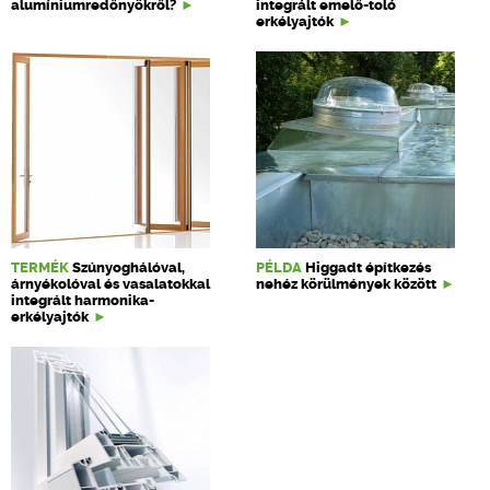
alumíniumredőnyökről?
integrált emelő-toló
erkélyajtók
TERMÉK
Szúnyoghálóval,
PÉLDA
Higgadt építkezés
árnyékolóval és vasalatokkal
nehéz körülmények között
integrált harmonika-
erkélyajtók