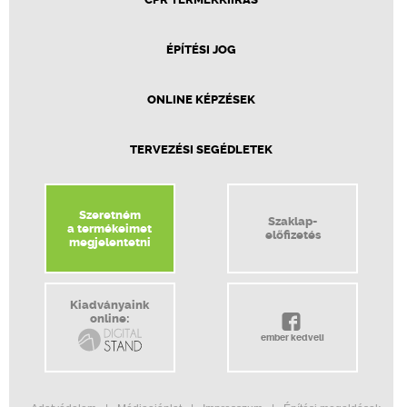
ÉPÍTÉSI JOG
ONLINE KÉPZÉSEK
TERVEZÉSI SEGÉDLETEK
Szeretném
Szaklap-
a termékeimet
előfizetés
megjelentetni
Kiadványaink
online:
ember kedveli