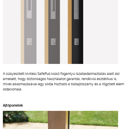
A süllyesztett kivitelű SafePull külső fogantyú (szabadalmaztatás alatt áll)
amellett, hogy biztonságos használatot garantál, rendkívül esztétikus is,
mivel alkalmazásával egy síkba hozható a tolóajtószárny és a rögzített elem
oldalvonala.
Ajtópanelek