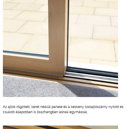
Az ajtók rögzített, keret nélküli panele és a keskeny tolóajtószárny nyitott és
csukott állapotban is összhangban állnak egymással.