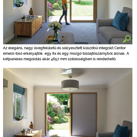
Az elegáns, nagy üvegfelületű és süllyesztett küszöbű integrált Centor
emelő-toló erkélyajtók egy fix és egy mozgó tolóajtószárnyból állnak. A
kétpaneles megoldás akár 4657 mm szélességben is rendelhető.