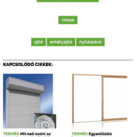
vissza
ajtó
erkélyajtó
nyílászáró
KAPCSOLÓDÓ CIKKEK:
TERMÉK
Mit kell tudni az
TERMÉK
Egyedülálló