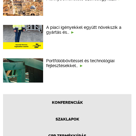
A piaci igényekkel együtt növekszik a
gyártás és…
Portfólióbővítéssel és technológiai
fejlesztésekkel…
KONFERENCIÁK
SZAKLAPOK
CPR TERMÉKKIÍRÁS