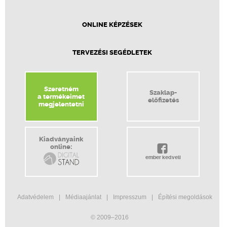
ONLINE KÉPZÉSEK
TERVEZÉSI SEGÉDLETEK
Szeretném
Szaklap-
a termékeimet
előfizetés
megjelentetni
Kiadványaink
online:
ember kedveli
Adatvédelem
Médiaajánlat
Impresszum
Építési megoldások
© 2009–2016