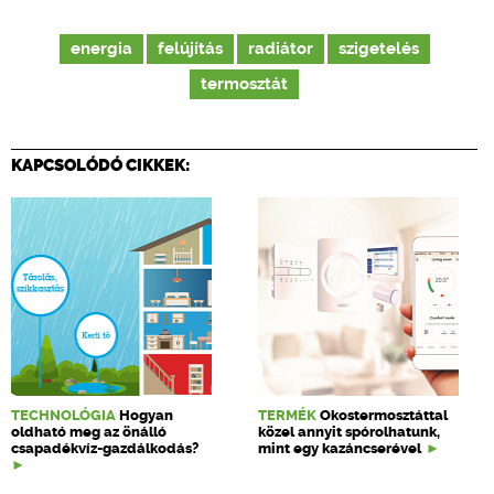
energia
felújítás
radiátor
szigetelés
termosztát
KAPCSOLÓDÓ CIKKEK:
TECHNOLÓGIA
Hogyan
TERMÉK
Okostermosztáttal
oldható meg az önálló
közel annyit spórolhatunk,
csapadékvíz-gazdálkodás?
mint egy kazáncserével