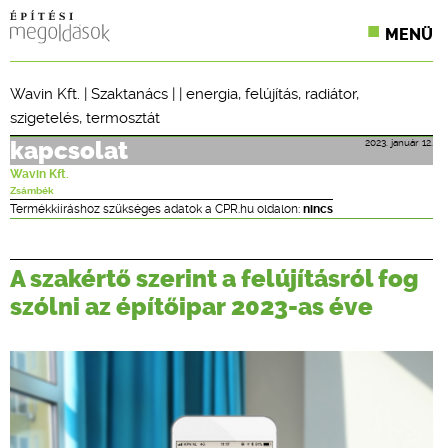
MENÜ
KONFERENCIÁK
Wavin Kft.
|
Szaktanács
| |
energia
,
felújítás
,
radiátor
,
szigetelés
,
termosztát
SZAKLAPOK
2023. január 12.
kapcsolat
CPR TERMÉKKIÍRÁS
Wavin Kft.
Zsámbék
ÉPÍTÉSI JOG
Termékkiíráshoz szükséges adatok a CPR.hu oldalon:
nincs
ONLINE KÉPZÉSEK
A szakértő szerint a felújításról fog
TERVEZÉSI SEGÉDLETEK
szólni az építőipar 2023-as éve