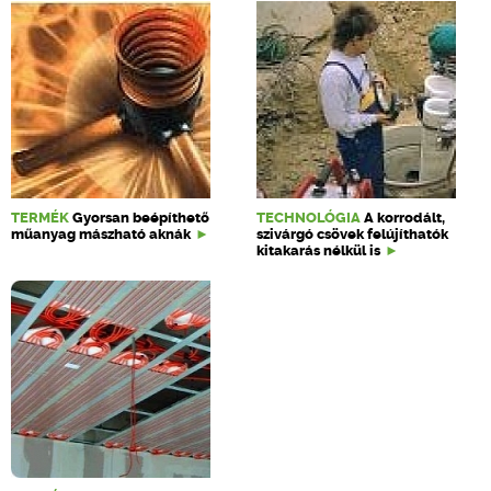
TERMÉK
Gyorsan beépíthető
TECHNOLÓGIA
A korrodált,
műanyag mászható aknák
szivárgó csövek felújíthatók
kitakarás nélkül is