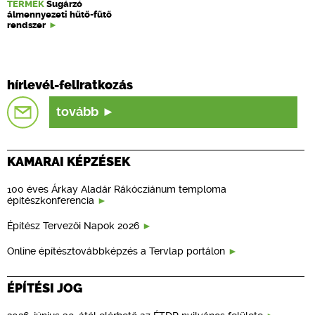
TERMÉK
Sugárzó
álmennyezeti hűtő-fűtő
rendszer
hírlevél-feliratkozás
tovább
KAMARAI KÉPZÉSEK
100 éves Árkay Aladár Rákócziánum temploma
építészkonferencia
Építész Tervezői Napok 2026
Online építésztovábbképzés a Tervlap portálon
ÉPÍTÉSI JOG