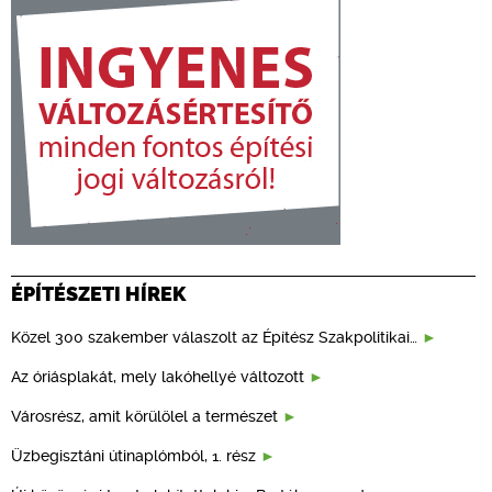
ÉPÍTÉSZETI HÍREK
Közel 300 szakember válaszolt az Építész Szakpolitikai…
Az óriásplakát, mely lakóhellyé változott
Városrész, amit körülölel a természet
Üzbegisztáni útinaplómból, 1. rész