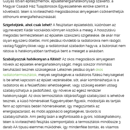
Gulyás István építészmérnök, épületenergiahatékonysági szakértő, a
Magyar Családi Ház Tulajdonosok Egyesületének elnöke szerint a
következő, télen is kivitelezhető megoldásokkal lényegesen csökkenthetjük
otthonunk energiafelhasználását.
Szigeteljünk, ahol csak lehet!
A felújítatlan épületekből, különösen az
úgynevezett Kádár kockákból könnyen kiszökik a meleg. A hosszútávú
megoldás természetesen az épületek szakszerű szigetelése, de akár már
olyan egyszerű ötlettel, mint például rövidebb (a radiátorokra nem rálógó),
vastag függönyökkel vagy a radiátorokat szabadon hagyva, a bútorokat nem
rátolva is hatékonyabban tarthatjuk bent a meleget a lakásban.
Szabályozzuk hatékonyan a fűtést!
Az okos megoldások lényegesen
növelik az épületek energiahatékonyságát, mégis sokszor minimális
beruházást tesznek szükségessé. Léteznek például olyan
okos
radiátortermosztátok
, melyek segítségével a radiátoros fűtésű helyiségeket
is be lehet kapcsolni az épület vezérlésébe, sőt, akár kombinálhatjuk is a
radiátoros és a felületfűtési lehetőségeket, vagy szükség esetén utólag
szabályozhatjuk a padlófűtést, így növelve az egész rendszer
hatékonyságát. Az okos termosztátok időjárásfüggő szabályzást is lehetővé
tesznek, a külső hőmérséklet függvényében figyelik, módosítják és tartják
fenn az optimális beltéri hőmérsékletet, így megszűntetik az
energiapazarlást, és mobil applikáció segítségével, távolról is
szabályozhatók. Ami pedig talán a legfontosabb a gyors, költséghatékony,
télen is kivitelezhető felújítás szempontjából: a termosztátok mindössze 3
darab AA típusú elemmel működnek, így mindenféle bontás, és villamos