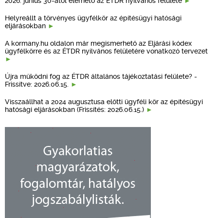
2026. június 30-ától elérhető az ÉTDR nyilvános felülete
Helyreállt a törvényes ügyfélkör az építésügyi hatósági
eljárásokban
A kormany.hu oldalon már megismerhető az Eljárási kódex
ügyfélkörre és az ÉTDR nyilvános felületére vonatkozó tervezet
Újra működni fog az ÉTDR általános tájékoztatási felülete? -
Frissítve: 2026.06.15.
Visszaállhat a 2024 augusztusa előtti ügyféli kör az építésügyi
hatósági eljárásokban (Frissítés: 2026.06.15.)