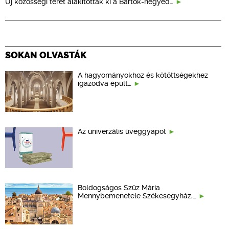
Új közösségi teret alakítottak ki a Bartók-negyed…
SOKAN OLVASTÁK
A hagyományokhoz és kötöttségekhez
igazodva épült…
Az univerzális üveggyapot
Boldogságos Szűz Mária
Mennybemenetele Székesegyház,…