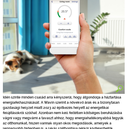
Idén szinte minden család arra kényszerül, hogy átgondolja a háztartása
energiafelhasználását. A Wavin szerint a növekvő árak és a bizonytalan
gazdasági helyzet miatt 2023 az építkezés helyett az energetikai
felújításokról szólhat. Azonban nem kell feltétlen költséges beruházásba
vágni vagy megvárni a tavaszt ahhoz, hogy energiahatékonyabbá tegyük
az otthonunkat, hiszen vannak olyan okos megoldások, amelyek a
legnagyobb hidegben is, a lakás szétbontása nélkül kivitelezhetők.