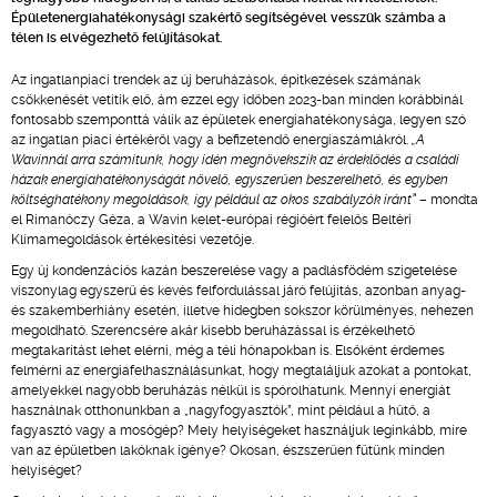
Épületenergiahatékonysági szakértő segítségével vesszük számba a
télen is elvégezhető felújításokat.
Az ingatlanpiaci trendek az új beruházások, építkezések számának
csökkenését vetítik elő, ám ezzel egy időben 2023-ban minden korábbinál
fontosabb szemponttá válik az épületek energiahatékonysága, legyen szó
az ingatlan piaci értékéről vagy a befizetendő energiaszámlákról.
„A
Wavinnál arra számítunk, hogy idén megnövekszik az érdeklődés a családi
házak energiahatékonyságát növelő, egyszerűen beszerelhető, és egyben
költséghatékony megoldások, így például az okos szabályzók iránt”
– mondta
el Rimanóczy Géza, a Wavin kelet-európai régióért felelős Beltéri
Klímamegoldások értékesítési vezetője.
Egy új kondenzációs kazán beszerelése vagy a padlásfödém szigetelése
viszonylag egyszerű és kevés felfordulással járó felújítás, azonban anyag-
és szakemberhiány esetén, illetve hidegben sokszor körülményes, nehezen
megoldható. Szerencsére akár kisebb beruházással is érzékelhető
megtakarítást lehet elérni, még a téli hónapokban is. Elsőként érdemes
felmérni az energiafelhasználásunkat, hogy megtaláljuk azokat a pontokat,
amelyekkel nagyobb beruházás nélkül is spórolhatunk. Mennyi energiát
használnak otthonunkban a „nagyfogyasztók”, mint például a hűtő, a
fagyasztó vagy a mosógép? Mely helyiségeket használjuk leginkább, mire
van az épületben lakóknak igénye? Okosan, észszerűen fűtünk minden
helyiséget?