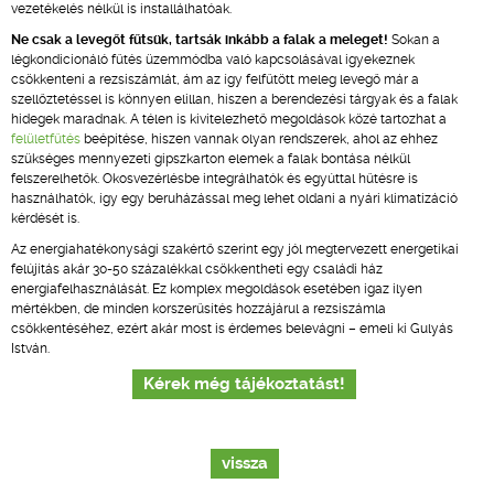
vezetékelés nélkül is installálhatóak.
Ne csak a levegőt fűtsük, tartsák inkább a falak a meleget!
Sokan a
légkondicionáló fűtés üzemmódba való kapcsolásával igyekeznek
csökkenteni a rezsiszámlát, ám az így felfűtött meleg levegő már a
szellőztetéssel is könnyen elillan, hiszen a berendezési tárgyak és a falak
hidegek maradnak. A télen is kivitelezhető megoldások közé tartozhat a
felületfűtés
beépítése, hiszen vannak olyan rendszerek, ahol az ehhez
szükséges mennyezeti gipszkarton elemek a falak bontása nélkül
felszerelhetők. Okosvezérlésbe integrálhatók és egyúttal hűtésre is
használhatók, így egy beruházással meg lehet oldani a nyári klimatizáció
kérdését is.
Az energiahatékonysági szakértő szerint egy jól megtervezett energetikai
felújítás akár 30-50 százalékkal csökkentheti egy családi ház
energiafelhasználását. Ez komplex megoldások esetében igaz ilyen
mértékben, de minden korszerűsítés hozzájárul a rezsiszámla
csökkentéséhez, ezért akár most is érdemes belevágni – emeli ki Gulyás
István.
Kérek még tájékoztatást!
vissza