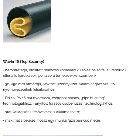
Wavin TS (Top Security)
• háromrétegű, erősített béléscső kopásálló külső és belső fallal (rendkívül
ellenálló karcolások, pontszerű terhelésekkel szemben);
• 32–450 mm átmérőjű, ivóvizet, szennyvizet, valamint gázt szállító
nyomóvezetékek felújításához;
• PN 10, PN 16 bar nyomásra, csőroppantásos, „pipe bursting”
technológiákhoz, irányított fúrásos csőbehúzási technológiákhoz;
• statikailag sérült csövekhez is alkalmazható;
• maximális bélelési hossz egy munka fázisban 500 méter.