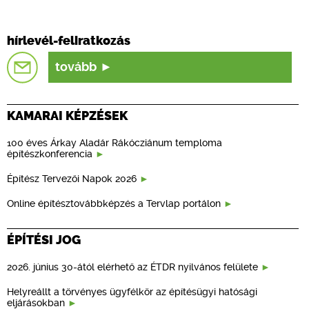
hírlevél-feliratkozás
tovább
KAMARAI KÉPZÉSEK
100 éves Árkay Aladár Rákócziánum temploma
építészkonferencia
Építész Tervezői Napok 2026
Online építésztovábbképzés a Tervlap portálon
ÉPÍTÉSI JOG
2026. június 30-ától elérhető az ÉTDR nyilvános felülete
Helyreállt a törvényes ügyfélkör az építésügyi hatósági
eljárásokban