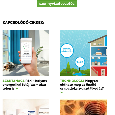
szennyvízelvezetés
KAPCSOLÓDÓ CIKKEK:
SZAKTANÁCS
Pánik helyett
TECHNOLÓGIA
Hogyan
energetikai felújítás – akár
oldható meg az önálló
télen is
csapadékvíz-gazdálkodás?