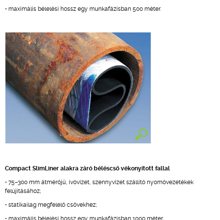
• maximális bélelési hossz egy munkafázisban 500 méter.
Compact SlimLiner alakra záró béléscső vékonyított fallal
• 75–300 mm átmérőjű, ivóvizet, szennyvizet szállító nyomóvezetékek
felújításához;
• statikailag megfelelő csövekhez;
• maximális bélelési hossz egy munkafázisban 1000 méter.