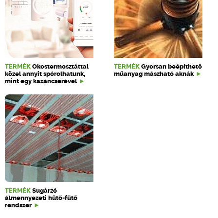
TERMÉK
Okostermosztáttal
TERMÉK
Gyorsan beépíthető
közel annyit spórolhatunk,
műanyag mászható aknák
mint egy kazáncserével
TERMÉK
Sugárzó
álmennyezeti hűtő-fűtő
rendszer