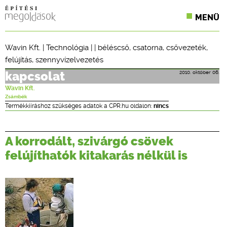
MENÜ
KONFERENCIÁK
Wavin Kft.
|
Technológia
| |
béléscső
,
csatorna
,
csővezeték
,
felújítás
,
szennyvízelvezetés
SZAKLAPOK
2010. október 06.
kapcsolat
CPR TERMÉKKIÍRÁS
Wavin Kft.
Zsámbék
ÉPÍTÉSI JOG
Termékkiíráshoz szükséges adatok a CPR.hu oldalon:
nincs
ONLINE KÉPZÉSEK
A korrodált, szivárgó csövek
TERVEZÉSI SEGÉDLETEK
felújíthatók kitakarás nélkül is