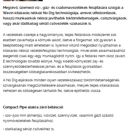
Meglévő, üzemelő víz-, gáz- és csatornavezetékek felújítására szolgál a
Wavin kitakarás nélküli No Dig technológiája, amivel útfelbontások,
hosszú munkaárkok nélkül javíthatók toktömítetlenségek, csőszivárgások,
vagy akár statikailag sérült csővezeték-szakaszok is.
A vezetékek cseréje a hagyományos, teljes feltárásos módszerrel sok
esetben zavarhatja a környék lakóit, illetve a forgalmat, sőt gyakran a
beépítettség miatt lehetetlen is. Ilyenkor kitűnő megoldást nyújthatnak a
kitakarás nélküli vezetékfelújítási technológiák, mivel ezek alkalmazásához
elegendő csak egy-egy munkagödröt nyitni, így a feltárás nem okoz zavart.
E technológiák további előnye, hogy kisebb környezeti zaj- és
szennyeződésterheléssel járnak, és a felújítások gyorsabban,
összességében költségtakarékosabban kivitelezhetők.
A No Dig eljárások minden olyan vezetékszakasz toktömítetlenségének,
szivárgásának megszüntetésére alkalmasak, melyek teljes kitakarással
nehezen és költségesen tárhatók fel, illetve építhetők vissza.
Compact Pipe alakra záró béléscső
• 100–500 mm átmérőjű, ivóvizet, szennyvizet, valamint gázt szállító
nyomóvezetékek felújításához;
• statikailag sérült csövekhez is;