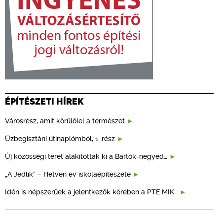
ÉPÍTÉSZETI HÍREK
Városrész, amit körülölel a természet
Üzbegisztáni útinaplómból, 1. rész
Új közösségi teret alakítottak ki a Bartók-negyed…
„A Jedlik” – Hetven év iskolaépítészete
Idén is népszerűek a jelentkezők körében a PTE MIK…