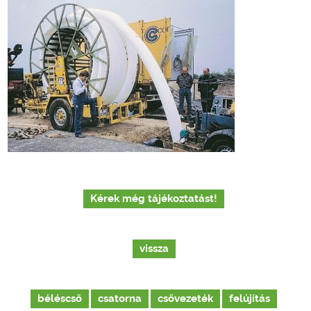
Kérek még tájékoztatást!
vissza
béléscső
csatorna
csővezeték
felújítás