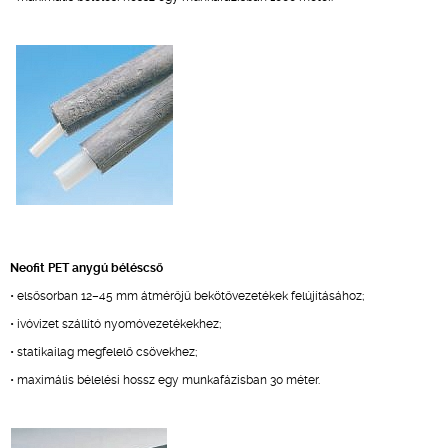
Neofit PET anygú béléscső
• elsősorban 12–45 mm átmérőjű bekötővezetékek felújításához;
• ivóvizet szállító nyomóvezetékekhez;
• statikailag megfelelő csövekhez;
• maximális bélelési hossz egy munkafázisban 30 méter.