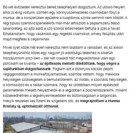
Bő két évtizeden keresztül bérelt telephelyen dolgoztunk. Az utolsó helyen,
ahol 21 évig voltunk, szintén egy könnyűszerkezetes csarnokban folyt a
munka, de a korszerűtlen épületre a tulajdonos szinte semmit nem költött. A
régi típusú szendvicspanelekről már-már lefoszlott a paplanszerű belső
takaróréteg, az ajtó alatt a szó szoros értelmében befújta a szél a havat.
Elhatároztam, hogy vásárolok egy régebbi csarnokot, amely felújítás után
majd megfelel a céljainknak.
Mivel ilyet közel hét éven keresztül nem találtam a városban, és az akkori
telephelyünkhöz közel egy nagyon jó adottságú telekhez is sikerült
hozzájutnom 2017-ben – bár két családi ház megvalósítása után egy
porcikám se kívánta –
az építkezés mellett döntöttünk, hogy végre a
sajátunkban dolgozhassunk.
Fogtam azt a bizonyos kockás papírt,
végiggondoltam a munkafolyamatokat, számba vettem, hogy mekkora
helyiségek szükségesek a bemutatóterem, az irodák, a szociális helyiségek,
a komissiózó és a raktár számára, hogy ez utóbbiban milyen építészeti
paraméterek mellett helyezhetők el a legjobban a polcrendszereink, miként
közlekedhetnek a legkényelmesebben és biztonságosan a targoncák,
melyik részeket kell fűteni és szigetelni stb., és
megrajzoltam a Hunnia
Kristály új, optimalizált otthonát.