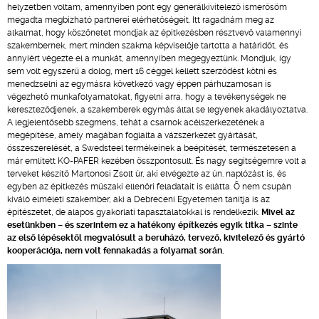
helyzetben voltam, amennyiben pont egy generálkivitelező ismerősöm
megadta megbízható partnerei elérhetőségeit. Itt ragadnám meg az
alkalmat, hogy köszönetet mondjak az építkezésben résztvevő valamennyi
szakembernek, mert minden szakma képviselője tartotta a határidőt, és
annyiért végezte el a munkát, amennyiben megegyeztünk. Mondjuk, így
sem volt egyszerű a dolog, mert 16 céggel kellett szerződést kötni és
menedzselni az egymásra következő vagy éppen párhuzamosan is
végezhető munkafolyamatokat, figyelni arra, hogy a tevékenységek ne
kereszteződjenek, a szakemberek egymás által se legyenek akadályoztatva.
A legjelentősebb szegmens, tehát a csarnok acélszerkezetének a
megépítése, amely magában foglalta a vázszerkezet gyártását,
összeszerelését, a Swedsteel termékeinek a beépítését, természetesen a
már említett KO-PAFER kezében összpontosult. És nagy segítségemre volt a
terveket készítő Martonosi Zsolt úr, aki elvégezte az ún. naplózást is, és
egyben az építkezés műszaki ellenőri feladatait is ellátta. Õ nem csupán
kiváló elméleti szakember, aki a Debreceni Egyetemen tanítja is az
építészetet, de alapos gyakorlati tapasztalatokkal is rendelkezik.
Mivel az
esetünkben – és szerintem ez a hatékony építkezés egyik titka – szinte
az első lépésektől megvalósult a beruházó, tervező, kivitelező és gyártó
kooperációja, nem volt fennakadás a folyamat során.