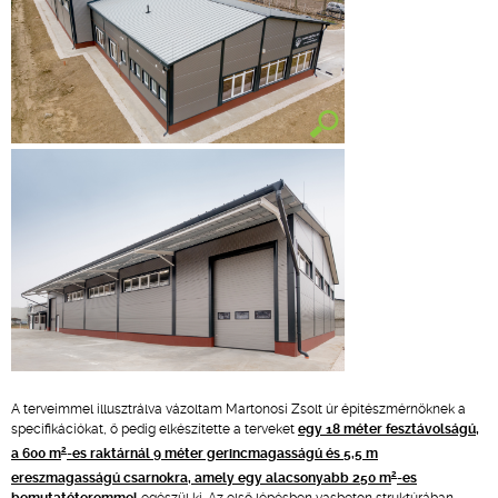
A terveimmel illusztrálva vázoltam Martonosi Zsolt úr építészmérnöknek a
specifikációkat, ő pedig elkészítette a terveket
egy 18 méter fesztávolságú,
2
a 600 m
-es raktárnál 9 méter gerincmagasságú és 5,5 m
2
ereszmagasságú csarnokra, amely egy alacsonyabb 250 m
-es