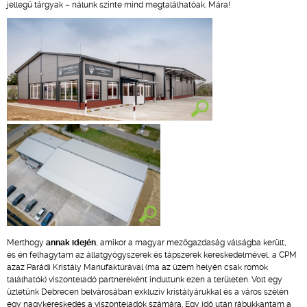
jellegű tárgyak – nálunk szinte mind megtalálhatóak. Mára!
Merthogy
annak idején
, amikor a magyar mezőgazdaság válságba került,
és én felhagytam az állatgyógyszerek és tápszerek kereskedelmével, a CPM
azaz Parádi Kristály Manufaktúrával (ma az üzem helyén csak romok
találhatók) viszonteladó partnereként indultunk ezen a területen. Volt egy
üzletünk Debrecen belvárosában exkluzív kristályárukkal és a város szélén
egy nagykereskedés a viszonteladók számára. Egy idő után rábukkantam a