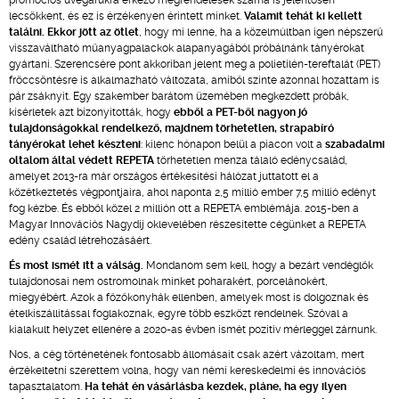
promóciós üvegárukra érkező megrendelések száma is jelentősen
lecsökkent, és ez is érzékenyen érintett minket.
Valamit tehát ki kellett
találni. Ekkor jött az ötlet
, hogy mi lenne, ha a közelmúltban igen népszerű
visszaváltható műanyagpalackok alapanyagából próbálnánk tányérokat
gyártani. Szerencsére pont akkoriban jelent meg a polietilén-tereftalát (PET)
fröccsöntésre is alkalmazható változata, amiből szinte azonnal hozattam is
pár zsáknyit. Egy szakember barátom üzemében megkezdett próbák,
kísérletek azt bizonyították, hogy
ebből a PET-ből nagyon jó
tulajdonságokkal rendelkező, majdnem törhetetlen, strapabíró
tányérokat lehet készteni
: kilenc hónapon belül a piacon volt a
szabadalmi
oltalom által védett
REPETA
törhetetlen menza tálaló edénycsalád,
amelyet 2013-ra már országos értékesítési hálózat juttatott el a
közétkeztetés végpontjaira, ahol naponta 2,5 millió ember 7,5 millió edényt
fog kézbe. És ebből közel 2 millión ott a REPETA emblémája. 2015-ben a
Magyar Innovációs Nagydíj oklevelében részesítette cégünket a REPETA
edény család létrehozásáért.
És most ismét itt a válság.
Mondanom sem kell, hogy a bezárt vendéglők
tulajdonosai nem ostromolnak minket poharakért, porcelánokért,
miegyébért. Azok a főzőkonyhák ellenben, amelyek most is dolgoznak és
ételkiszállítással foglakoznak, egyre több eszközt rendelnek. Szóval a
kialakult helyzet ellenére a 2020-as évben ismét pozitív mérleggel zárnunk.
Nos, a cég történetének fontosabb állomásait csak azért vázoltam, mert
érzékeltetni szerettem volna, hogy van némi kereskedelmi és innovációs
tapasztalatom.
Ha tehát én vásárlásba kezdek, pláne, ha egy ilyen