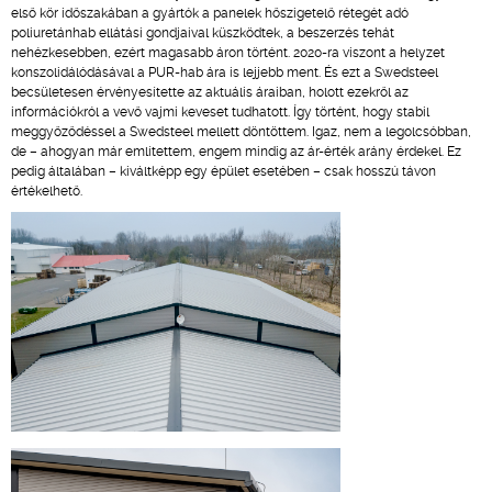
első kör időszakában a gyártók a panelek hőszigetelő rétegét adó
poliuretánhab ellátási gondjaival küszködtek, a beszerzés tehát
nehézkesebben, ezért magasabb áron történt. 2020-ra viszont a helyzet
konszolidálódásával a PUR-hab ára is lejjebb ment. És ezt a Swedsteel
becsületesen érvényesítette az aktuális áraiban, holott ezekről az
információkról a vevő vajmi keveset tudhatott. Így történt, hogy stabil
meggyőződéssel a Swedsteel mellett döntöttem. Igaz, nem a legolcsóbban,
de – ahogyan már említettem, engem mindig az ár-érték arány érdekel. Ez
pedig általában – kiváltképp egy épület esetében – csak hosszú távon
értékelhető.