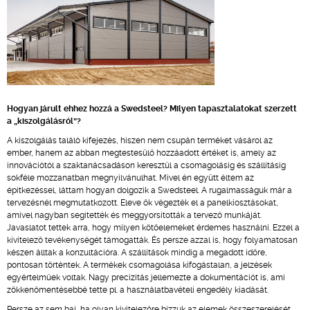
Hogyan járult ehhez hozzá a Swedsteel? Milyen tapasztalatokat szerzett
a „kiszolgálásról”?
A kiszolgálás találó kifejezés, hiszen nem csupán terméket vásárol az
ember, hanem az abban megtestesülő hozzáadott értéket is, amely az
innovációtól a szaktanácsadáson keresztül a csomagolásig és szállításig
sokféle mozzanatban megnyilvánulhat. Mivel én együtt éltem az
építkezéssel, láttam hogyan dolgozik a Swedsteel. A rugalmasságuk már a
tervezésnél megmutatkozott. Eleve ők végezték el a panelkiosztásokat,
amivel nagyban segítették és meggyorsították a tervező munkáját.
Javaslatot tettek arra, hogy milyen kötőelemeket érdemes használni. Ezzel a
kivitelező tevékenységét támogatták. És persze azzal is, hogy folyamatosan
készen álltak a konzultációra. A szállítások mindig a megadott időre,
pontosan történtek. A termékek csomagolása kifogástalan, a jelzések
egyértelműek voltak. Nagy precizitás jellemezte a dokumentációt is, ami
zökkenőmentésebbé tette pl. a használatbavételi engedély kiadását.
Persze az sem baj, ha olyan kivitelezőre bízzuk az elemek összeszerelését