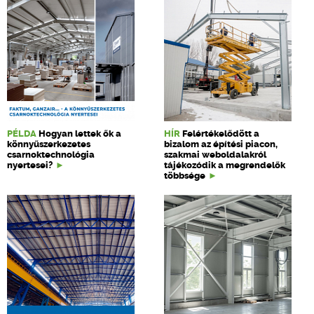
PÉLDA
Hogyan lettek ők a
HÍR
Felértékelődött a
könnyűszerkezetes
bizalom az építési piacon,
csarnoktechnológia
szakmai weboldalakról
nyertesei?
tájékozódik a megrendelők
többsége