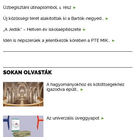
Üzbegisztáni útinaplómból, 1. rész
Új közösségi teret alakítottak ki a Bartók-negyed…
„A Jedlik” – Hetven év iskolaépítészete
Idén is népszerűek a jelentkezők körében a PTE MIK…
SOKAN OLVASTÁK
A hagyományokhoz és kötöttségekhez
igazodva épült…
Az univerzális üveggyapot