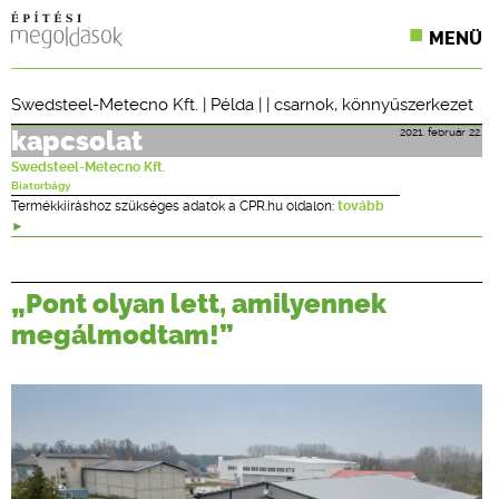
MENÜ
KONFERENCIÁK
Swedsteel-Metecno Kft.
|
Példa
| |
csarnok
,
könnyűszerkezet
SZAKLAPOK
2021. február 22.
kapcsolat
Swedsteel-Metecno Kft.
CPR TERMÉKKIÍRÁS
Biatorbágy
Termékkiíráshoz szükséges adatok a CPR.hu oldalon:
tovább
ÉPÍTÉSI JOG
ONLINE KÉPZÉSEK
„Pont olyan lett, amilyennek
megálmodtam!”
TERVEZÉSI SEGÉDLETEK