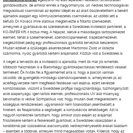
bemutatóteremmel
egészül ki. Az első lépésben vasbeton struktúrában
gondolkodtunk, de amikor ennek a hagyományos, ún. nedves technológiával
megvalósuló csarnoknak az építési idejét és az árait összevetettem a bekért
ajánlatok alapján egy könnyűszerkezetes csarnokéval, az utóbbi lett a
befutó. Dr. Kovács Imre statikus megtervezte a főtartó szerkezetet,
amelynek a gyártásával és szerelésével a Swedsteel kivitelező partnerét, a
KO-PAFER Kft.-t bíztuk meg. A héjazat, illetve a másodlagos tartószerkezet
elemeit, tehát a szelemeneket, szendvicspaneleket, trapézlemezeket,
kiegészítőket pedig egy professzionális gyártótól terveztük beszerezni.
Miután ezeket a szükséges alkatrészeket Martonosi Zsolt úr listázta
számomra, nyolc gyártótól kértem árajánlatot. Köztük volt a Swedsteel is.
A céget a tervezők és a kivitelező is ajánlotta, mert ők már jól ismerték,
többször használták is a Biatorbágyi gyártókapacitással rendelkező vállalat
termékeit. Õk hívták fel a figyelmemet arra is, hogy a piacon vannak
olcsóbb, de gyengébb minőségű szendvicspanelek is, amelyeknek pl. az
acélfegyverzete nem megfelelő festéssel van ellátva, ezért kevésbé
korrózióállóak, viszont a Swedsteel profiljai nagyszilárdságú, tűzihorganyzott
acél alapanyagú, igen tartós elemek, professzionális UV álló műanyag
bevonattal is védve. Szimpatikus volt, hogy miután őket megkerestem, a
kollégájuk rendszeresen, ugyanakkor nem tolakodóan jelentkezett a
hírekért, és felajánlotta a segítségét, a konzultációs lehetőséget. Azt is
nagyon korrektnek tartottam, hogy amikor 2020 elején az árajánlat
frissítésére kértem a felkeresett gyártókat, a Swedsteel válaszában a
korábbinál pár százalékkal alacsonyabb, kedvezményesebb árakat találtam
– ellenben a többivel, amelyek mind magasabbak voltak. Kiderült, hogy az