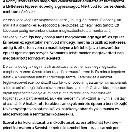
A könnyűszerkezetes megoldás választásakor említette az időtényezőt,
a kivitelezés lépéseinél pedig a gyorsaságot. Miért volt fontos ez Önnek,
mint beruházónak?
Az első kapavágás az alapozásnál 2020. június 3-án történt. Október 3-án
már állt a csarnok és elkezdődött a beköltözés. Ez négy hétig tartott. Ezt
követően pedig november elsején megkezdődhetett a munka az új
2
székhelyünkön.
Így négy hónap alatt megvalósult egy 850 m
-es épület.
És nekem ez egyáltalán nem volt mindegy, mert ha csúszik az építkezés,
addig fizethettem volna a másik helyen a bérleti díjat, a korszerűtlen
épület igen magas rezsijét. Számomra tehát minden megtakarított nap
megtakarított forintokat jelentett.
De van a dolognak egy másik aspektusa is: ez nemcsak egy logisztikai
telephely, hanem üzletfeleket fogadó bemutatóterem is. És mint a képeken
látszik, a Swedsteel letisztult textúrájú fémfelületeinek és a lábazat
téglavörösével ellenpontozott szürke különböző árnyalatai kombinációjának,
a két eltérő tömegű épületrész harmonikus kapcsolódásának köszönhetően
olyan reprezentatív objektum nőtt ki itt a földből, ahol már büszkén
fogadhatjuk a partnereinket, akik elismerően nyilatkoznak a Hunnia Kristály
új bázisáról.
A kialakított terekben, amelyek mérete éppen a bennük zajló
tevékenységre van optimalizálva, hatékonyabban folyik a munka és
alacsonyabbak a fenntartási költségek is.
Szóval a funkcionalitását, a működtetését, az esztétikumát tekintve –
jelentős részben a Swedsteelnek is köszönhetően – ez a csarnok pont