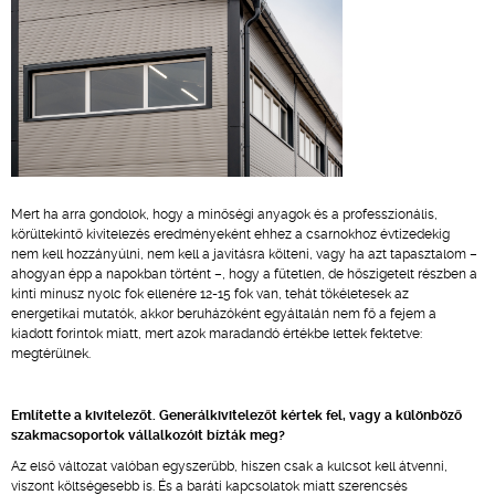
Mert ha arra gondolok, hogy a minőségi anyagok és a professzionális,
körültekintő kivitelezés eredményeként ehhez a csarnokhoz évtizedekig
nem kell hozzányúlni, nem kell a javításra költeni, vagy ha azt tapasztalom –
ahogyan épp a napokban történt –, hogy a fűtetlen, de hőszigetelt részben a
kinti mínusz nyolc fok ellenére 12-15 fok van, tehát tökéletesek az
energetikai mutatók, akkor beruházóként egyáltalán nem fő a fejem a
kiadott forintok miatt, mert azok maradandó értékbe lettek fektetve:
megtérülnek.
Említette a kivitelezőt. Generálkivitelezőt kértek fel, vagy a különböző
szakmacsoportok vállalkozóit bízták meg?
Az első változat valóban egyszerűbb, hiszen csak a kulcsot kell átvenni,
viszont költségesebb is. És a baráti kapcsolatok miatt szerencsés