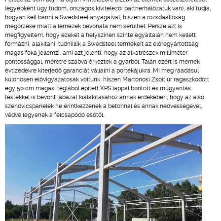
(egyébként úgy tudom, országos kivitelezői partnerhálózatuk van), aki tudja,
hogyan kell bánni a Swedsteel anyagaival, hiszen a rozsdaállóság
megőrzése miatt a lemezek bevonata nem sérülhet. Persze azt is
megfigyeltem, hogy ezeket a helyszínen szinte egyáltalán nem kellett
formázni, alakítani, tudniillik a Swedsteel termékeit az előregyártottság
magas foka jellemzi, ami azt jelenti, hogy az alkatrészek milliméter
pontossággal, méretre szabva érkeztek a gyárból. Talán ezért is mernek
évtizedekre kiterjedő garanciát vállalni a portékájukra. Mi meg ráadásul
különösen elővigyázatosak voltunk, hiszen Martonosi Zsolt úr ragaszkodott
egy 50 cm magas, téglából épített XPS lappal borított és műgyantás
festékkel is bevont lábazat kialakításához annak érdekében, hogy az alsó
szendvicspanelek ne érintkezzenek a betonnal és annak nedvességével,
védve legyenek a felcsapódó esőtől.