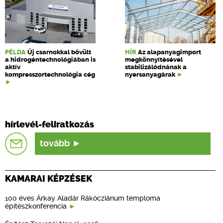
PÉLDA
Új csarnokkal bővült
HÍR
Az alapanyagimport
a hidrogéntechnológiában is
megkönnyítésével
aktív
stabilizálódnának a
kompresszortechnológia cég
nyersanyagárak
hírlevél-feliratkozás
tovább
KAMARAI KÉPZÉSEK
100 éves Árkay Aladár Rákócziánum temploma
építészkonferencia