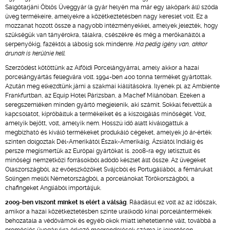
Salgótarjáni Öblös Üveggyár (a gyár helyén ma már egy lakópark áll) szóda
üveg termékeire, amelyekre a közétkeztetésben nagy kereslet volt. Ez a
mozzanat hozott össze a nagyobb intézményekkel, amelyek jelezték, hogy
szükségük van tányérokra, tálakra, csészékre és még a merőkanáltól a
serpenyőkig, fazéktól a lábosig sok mindenre.
Ha pedig igény van, akkor
árunak is kerülnie kell.
Szerződést kötöttünk az Alföldi Porcelángyárral, amely akkor a hazai
porcelángyártás fellegvára volt. 1994-ben 400 tonna terméket gyártottak.
Azután meg elkezdtünk járni a szakmai kiállításokra. Ilyenek pl. az Ambiente
Frankfurtban, az Equip Hotel Párizsban, a Machef Milánóban. Ezeken a
seregszemléken minden gyártó megjelenik, aki számít. Sokkal felvettük a
kapcsolatot, kipróbáltuk a termékeiket és a kiszolgálás minőségét. Volt,
amelyik bejött, volt, amelyik nem. Hosszú idő alatt kiválogattuk a
megbízható és kiváló termékeket produkáló cégeket, amelyek jó ár-érték
szinten dolgoztak Dél-Amerikától Észak-Amerikáig, Ázsiától Indiáig és
persze megismertük az Európai gyártókat is. 2008-ra egy letisztult és
minőségi nemzetközi forrásokból adódó készlet állt össze. Az üvegeket
Olaszországból, az evőeszközöket Svájcból és Portugáliából, a fémárukat
Solingen mellől Németországból, a porcelánokat Törökországból, a
chafingeket Angliából importáljuk.
2009-ben viszont minket is elért a válság
. Ráadásul ez volt az az időszak,
amikor a hazai közétkeztetésben szinte uralkodó kínai porcelántermékek
behozatala a védővámok és egyéb okok miatt lehetetlenné vált, továbbá a