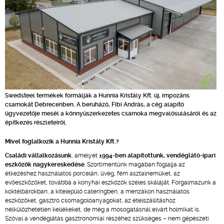
Swedsteel termékek formálják a Hunnia Kristály Kft. új, impozáns
csarnokát Debrecenben. A beruházó, Fibi András, a cég alapító
ügyvezetője mesél a könnyűszerkezetes csarnoka megvalósulásáról és az
építkezés részleteiről.
Mivel foglalkozik a Hunnia Kristály Kft.?
Családi vállalkozásunk
, amelyet
1994-ben alapítottunk, vendéglátó-ipari
eszközök nagykereskedése
. Szortimentünk magában foglalja az
étkezéshez használatos porcelán, üveg, fém asztalneműket, az
evőeszközöket, továbbá a konyhai eszközök széles skáláját. Forgalmazunk a
koktélbárokban, a kitelepülő cateringben, a menzákon használatos
eszközöket, gasztro csomagolóanyagokat, az ételszállításhoz
nélkülözhetetlen kellékeket, de még a mosogatásnál elvárt holmikat is.
Szóval a vendéglátás gasztronómiai részéhez szükséges – nem gépészeti