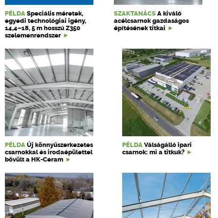
PÉLDA
Speciális méretek,
SZAKTANÁCS
A kiváló
egyedi technológiai igény,
acélcsarnok gazdaságos
14,4–18, 5 m hosszú Z350
építésének titkai
szelemenrendszer
PÉLDA
Új könnyűszerkezetes
PÉLDA
Válságálló ipari
csarnokkal és irodaépülettel
csarnok: mi a titkuk?
bővült a HK-Ceram