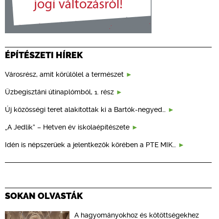
ÉPÍTÉSZETI HÍREK
Városrész, amit körülölel a természet
Üzbegisztáni útinaplómból, 1. rész
Új közösségi teret alakítottak ki a Bartók-negyed…
„A Jedlik” – Hetven év iskolaépítészete
Idén is népszerűek a jelentkezők körében a PTE MIK…
SOKAN OLVASTÁK
A hagyományokhoz és kötöttségekhez