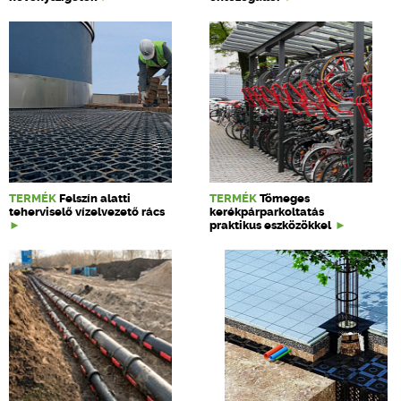
TERMÉK
Felszín alatti
TERMÉK
Tömeges
teherviselő vízelvezető rács
kerékpárparkoltatás
praktikus eszközökkel