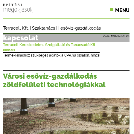
MENÜ
KONFERENCIÁK
Terracell Kft.
|
Szaktanács
| |
esővíz-gazdálkodás
SZAKLAPOK
2022. augusztus 30.
kapcsolat
Terracell Kereskedelmi, Szolgáltató és Tanácsadó Kft.
CPR TERMÉKKIÍRÁS
Budaörs
Termékkiíráshoz szükséges adatok a CPR.hu oldalon:
nincs
ÉPÍTÉSI JOG
Városi esővíz-gazdálkodás
ONLINE KÉPZÉSEK
zöldfelületi technológiákkal
TERVEZÉSI SEGÉDLETEK