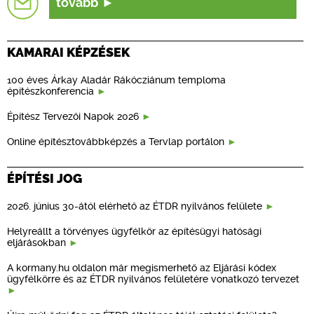
tovább
KAMARAI KÉPZÉSEK
100 éves Árkay Aladár Rákócziánum temploma
építészkonferencia
Építész Tervezői Napok 2026
Online építésztovábbképzés a Tervlap portálon
ÉPÍTÉSI JOG
2026. június 30-ától elérhető az ÉTDR nyilvános felülete
Helyreállt a törvényes ügyfélkör az építésügyi hatósági
eljárásokban
A kormany.hu oldalon már megismerhető az Eljárási kódex
ügyfélkörre és az ÉTDR nyilvános felületére vonatkozó tervezet