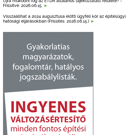
Újra működni fog az ÉTDR általános tájékoztatási felülete? -
Frissítve: 2026.06.15.
Visszaállhat a 2024 augusztusa előtti ügyféli kör az építésügyi
hatósági eljárásokban (Frissítés: 2026.06.15.)