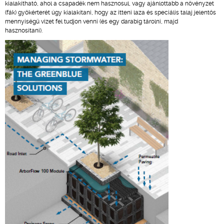
kialakítható, ahol a csapadék nem hasznosul, vagy ajánlottabb a növényzet
(fák) gyökérterét úgy kialakítani, hogy az itteni laza és speciális talaj jelentős
mennyiségű vizet fel tudjon venni (és egy darabig tárolni, majd
hasznosítani).