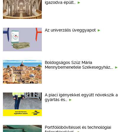
igazodva épült…
Az univerzális üveggyapot
Boldogságos Szűz Mária
Mennybemenetele Székesegyház,…
A piaci igényekkel együtt növekszik a
gyártás és…
Portfólióbővítéssel és technológiai
fejlesztésekkel…