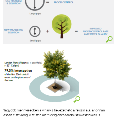
Nagyobb mennyiségben a viharvíz bevezethető a felszín alá, ahonnan
lassan elszivárog. A felszín alatt ideiglenes tároló (szikkasztókkal) is