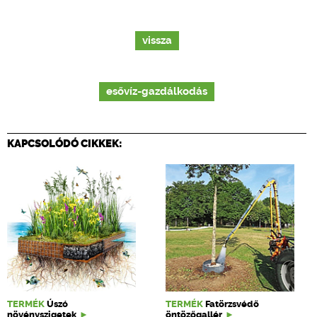
vissza
esővíz-gazdálkodás
KAPCSOLÓDÓ CIKKEK:
TERMÉK
Úszó
TERMÉK
Fatörzsvédő
növényszigetek
öntözőgallér