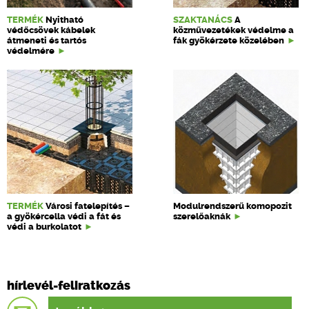
TERMÉK
Nyitható
SZAKTANÁCS
A
védőcsövek kábelek
közművezetékek védelme a
átmeneti és tartós
fák gyökérzete közelében
védelmére
TERMÉK
Városi fatelepítés –
Modulrendszerű komopozit
a gyökércella védi a fát és
szerelőaknák
védi a burkolatot
hírlevél-feliratkozás