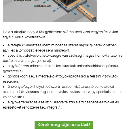
Ha azt akarjuk, hogy a fák gyökértere számottevő vizet vegyen fel, akkor
figyelni kell a következőkre:
a fafajta kiválasztása (nem minden fa szeret napokig/hetekig vízben
állni, és a lombozat jellege sem mindegy),
speciális vízfelvevő ültetőközegre van szükség (magas homoktartalom a
cellában, alatta agyagos talaj),
a gyökérteret tehermetesíteni kell (statikait terhelésáthidalás, például
gyökércella),
gondoskodni kell a megfelelő átfolyókapacitásról a felszíni vízgyűjtők
esetében,
öntvénylefolyók helyett célszerű részben vízáteresztő burkolatokat
alkalmazni (kavicsrács, ragasztott kavics, lyukasztott vagy speciálisan rakott
kő, térkő stb.),
a gyökértereket és a felszíni, illetve felszín alatti csapadéktárolókat és
elvezetőket rendszerré kell integrálni.
Kérek még tájékoztatást!