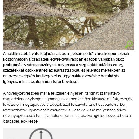
A hektikusabbá váló időjárásnak és a „felsűrűsödő” városközpontoknak
köszönhetően a csapadék egyre gyakrabban és több városban okoz
problémát. A városi növényzet bevonása a vízgazdálkodásba 20-25
százalékkal csökkentheti az elárasztásokat, és jelentős mértékben az
öntözési és egyéb költségeket is, ugyanakkor kevésbé beruházás
igényes, mint a csatornarendszer bővítése.
A növényzet részben már a felszínen elnyelhet, tárolhat számottevő
csapadékmennyiséget – gondoljunk a megfelelően kiválasztott fák, cserjék
levélzetén megtapadt és a levelek által felszívott, tárolt csapadékra. De
létrehozhatók úgynevezett esőkertek is – ezek a kissé mélyebben fekvő
növényegyüttesek tűrik, ha néha el vannak árasztva, így ide bevezethető a
csapadék egy része.